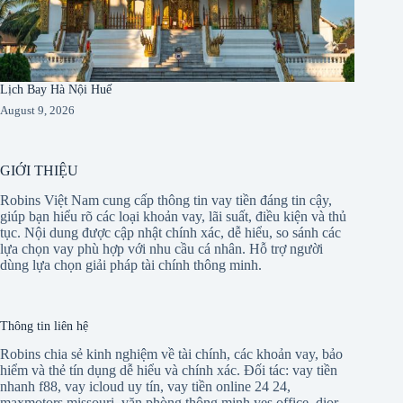
Lịch Bay Hà Nội Huế
August 9, 2026
GIỚI THIỆU
Robins Việt Nam cung cấp thông tin vay tiền đáng tin cậy,
giúp bạn hiểu rõ các loại khoản vay, lãi suất, điều kiện và thủ
tục. Nội dung được cập nhật chính xác, dễ hiểu, so sánh các
lựa chọn vay phù hợp với nhu cầu cá nhân. Hỗ trợ người
dùng lựa chọn giải pháp tài chính thông minh.
Thông tin liên hệ
Robins chia sẻ kinh nghiệm về tài chính, các khoản vay, bảo
hiểm và thẻ tín dụng dễ hiểu và chính xác. Đối tác:
vay tiền
nhanh f88
,
vay icloud uy tín
,
vay tiền online 24 24
,
maxmotors missouri
,
văn phòng thông minh yes office
,
dior