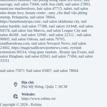
sauvage
,
nail salon 75068
,
nước hoa chiết
,
nail salon 27893
,
manicure murfreesboro
,
hair salon 47715
,
nabei
,
nail salon
silas deane hwy
,
beauty center
,
sany
,
cho thuê văn phòng
startup
,
Peluquería
,
nail salon 78664
,
https://lumebeautyspa.com/
,
nail salon oklahoma city
,
nail
nail salon 33948
salon humble
,
nail salon 77388
,
,
nail salon
94578
,
nail salon San Marcos
,
nail salon League City
nail
salon 46268
,
nail salon 32940
,
nail salon 22312
,
nail salon
90605
,
nail salon Odessa
,
nail salon 79765
,
znailbarodessa.com
,
nail salon Newport News
,
nail salon
23602
,
https://magicnailllcnewportnews.com/
,
eyelash
extensions 06514
,
vòng quay random
,
Beauty spa Evans
,
nail
salon Hingham
,
nail salon 02043
,
nail salon 77494
,
nail salon
33311
nail salon 75071
Nail salon 65807
,
nail salon 78664
Địa chỉ:
Phú Mỹ Hưng, Quận 7, HCM
Website:
https://www.robins.vn/
Copyright © 2026 - Robins