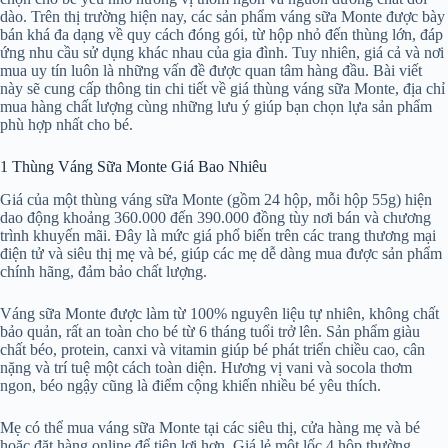
dào. Trên thị trường hiện nay, các sản phẩm váng sữa Monte được bày
bán khá đa dạng về quy cách đóng gói, từ hộp nhỏ đến thùng lớn, đáp
ứng nhu cầu sử dụng khác nhau của gia đình. Tuy nhiên, giá cả và nơi
mua uy tín luôn là những vấn đề được quan tâm hàng đầu. Bài viết
này sẽ cung cấp thông tin chi tiết về giá thùng váng sữa Monte, địa chỉ
mua hàng chất lượng cùng những lưu ý giúp bạn chọn lựa sản phẩm
phù hợp nhất cho bé.
1 Thùng Váng Sữa Monte Giá Bao Nhiêu
Giá của một thùng váng sữa Monte (gồm 24 hộp, mỗi hộp 55g) hiện
dao động khoảng 360.000 đến 390.000 đồng tùy nơi bán và chương
trình khuyến mãi. Đây là mức giá phổ biến trên các trang thương mại
điện tử và siêu thị mẹ và bé, giúp các mẹ dễ dàng mua được sản phẩm
chính hãng, đảm bảo chất lượng.
Váng sữa Monte được làm từ 100% nguyên liệu tự nhiên, không chất
bảo quản, rất an toàn cho bé từ 6 tháng tuổi trở lên. Sản phẩm giàu
chất béo, protein, canxi và vitamin giúp bé phát triển chiều cao, cân
nặng và trí tuệ một cách toàn diện. Hương vị vani và socola thơm
ngon, béo ngậy cũng là điểm cộng khiến nhiều bé yêu thích.
Mẹ có thể mua váng sữa Monte tại các siêu thị, cửa hàng mẹ và bé
hoặc đặt hàng online để tiện lợi hơn. Giá lẻ một lốc 4 hộp thường