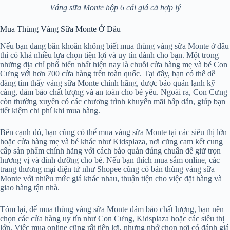
Váng sữa Monte hộp 6 cái giá cả hợp lý
Mua Thùng Váng Sữa Monte Ở Đâu
Nếu bạn đang băn khoăn không biết mua thùng váng sữa Monte ở đâu
thì có khá nhiều lựa chọn tiện lợi và uy tín dành cho bạn. Một trong
những địa chỉ phổ biến nhất hiện nay là chuỗi cửa hàng mẹ và bé Con
Cưng với hơn 700 cửa hàng trên toàn quốc. Tại đây, bạn có thể dễ
dàng tìm thấy váng sữa Monte chính hãng, được bảo quản lạnh kỹ
càng, đảm bảo chất lượng và an toàn cho bé yêu. Ngoài ra, Con Cưng
còn thường xuyên có các chương trình khuyến mãi hấp dẫn, giúp bạn
tiết kiệm chi phí khi mua hàng.
Bên cạnh đó, bạn cũng có thể mua váng sữa Monte tại các siêu thị lớn
hoặc cửa hàng mẹ và bé khác như Kidsplaza, nơi cũng cam kết cung
cấp sản phẩm chính hãng với cách bảo quản đúng chuẩn để giữ trọn
hương vị và dinh dưỡng cho bé. Nếu bạn thích mua sắm online, các
trang thương mại điện tử như Shopee cũng có bán thùng váng sữa
Monte với nhiều mức giá khác nhau, thuận tiện cho việc đặt hàng và
giao hàng tận nhà.
Tóm lại, để mua thùng váng sữa Monte đảm bảo chất lượng, bạn nên
chọn các cửa hàng uy tín như Con Cưng, Kidsplaza hoặc các siêu thị
lớn. Việc mua online cũng rất tiện lợi, nhưng nhớ chọn nơi có đánh giá