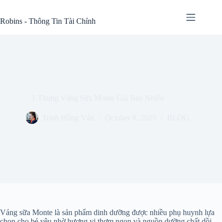
Skip
to
Robins - Thông Tin Tài Chính
content
1 Thùng Váng Sữa Monte Giá Bao Nhiêu
Trịnh Hồng Vân
October 8, 2025
BLOG
Váng sữa Monte là sản phẩm dinh dưỡng được nhiều phụ huynh lựa
chọn cho bé yêu nhờ hương vị thơm ngon và nguồn dưỡng chất dồi