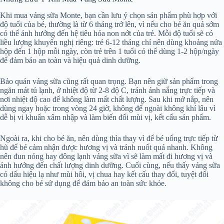
Khi mua váng sữa Monte, bạn cần lưu ý chọn sản phẩm phù hợp với
độ tuổi của bé, thường là từ 6 tháng trở lên, vì nếu cho bé ăn quá sớm
có thể ảnh hưởng đến hệ tiêu hóa non nớt của trẻ. Mỗi độ tuổi sẽ có
liều lượng khuyến nghị riêng: trẻ 6-12 tháng chỉ nên dùng khoảng nửa
hộp đến 1 hộp mỗi ngày, còn trẻ trên 1 tuổi có thể dùng 1-2 hộp/ngày
để đảm bảo an toàn và hiệu quả dinh dưỡng.
Bảo quản váng sữa cũng rất quan trọng. Bạn nên giữ sản phẩm trong
ngăn mát tủ lạnh, ở nhiệt độ từ 2-8 độ C, tránh ánh nắng trực tiếp và
nơi nhiệt độ cao để không làm mất chất lượng. Sau khi mở nắp, nên
dùng ngay hoặc trong vòng 24 giờ, không để ngoài không khí lâu vì
dễ bị vi khuẩn xâm nhập và làm biến đổi mùi vị, kết cấu sản phẩm.
Ngoài ra, khi cho bé ăn, nên dùng thìa thay vì để bé uống trực tiếp từ
hũ để bé cảm nhận được hương vị và tránh nuốt quá nhanh. Không
nên đun nóng hay đông lạnh váng sữa vì sẽ làm mất đi hương vị và
ảnh hưởng đến chất lượng dinh dưỡng. Cuối cùng, nếu thấy váng sữa
có dấu hiệu lạ như mùi hôi, vị chua hay kết cấu thay đổi, tuyệt đối
không cho bé sử dụng để đảm bảo an toàn sức khỏe.