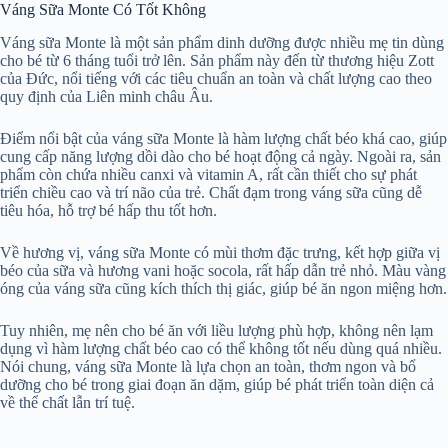
Váng Sữa Monte Có Tốt Không
Váng sữa Monte là một sản phẩm dinh dưỡng được nhiều mẹ tin dùng
cho bé từ 6 tháng tuổi trở lên. Sản phẩm này đến từ thương hiệu Zott
của Đức, nổi tiếng với các tiêu chuẩn an toàn và chất lượng cao theo
quy định của Liên minh châu Âu.
Điểm nổi bật của váng sữa Monte là hàm lượng chất béo khá cao, giúp
cung cấp năng lượng dồi dào cho bé hoạt động cả ngày. Ngoài ra, sản
phẩm còn chứa nhiều canxi và vitamin A, rất cần thiết cho sự phát
triển chiều cao và trí não của trẻ. Chất đạm trong váng sữa cũng dễ
tiêu hóa, hỗ trợ bé hấp thu tốt hơn.
Về hương vị, váng sữa Monte có mùi thơm đặc trưng, kết hợp giữa vị
béo của sữa và hương vani hoặc socola, rất hấp dẫn trẻ nhỏ. Màu vàng
óng của váng sữa cũng kích thích thị giác, giúp bé ăn ngon miệng hơn.
Tuy nhiên, mẹ nên cho bé ăn với liều lượng phù hợp, không nên lạm
dụng vì hàm lượng chất béo cao có thể không tốt nếu dùng quá nhiều.
Nói chung, váng sữa Monte là lựa chọn an toàn, thơm ngon và bổ
dưỡng cho bé trong giai đoạn ăn dặm, giúp bé phát triển toàn diện cả
về thể chất lẫn trí tuệ.