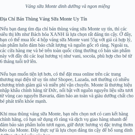
Váng sữa Monte dinh dưỡng và ngon miệng
Địa Chỉ Bán Thùng Váng Sữa Monte Uy Tín
Nếu bạn đang tìm địa chỉ bán thùng váng sữa Monte uy tín, thì các
siêu thị lớn như Bách hóa XANH là lựa chọn rất đáng tin cậy. Ở đây,
bạn có thể mua lốc 4 hộp váng sữa Monte vani 55g với giá cả hợp lý,
sản phẩm luôn đảm bảo chất lượng và nguồn gốc rõ ràng. Ngoài ra,
các cửa hàng mẹ và bé trên toàn quốc cũng thường có bán sản phẩm
này với đầy đủ các loại hương vị như vani, socola, phù hợp cho bé từ
6 tháng tuổi trở lên.
Nếu bạn muốn tiện lợi hơn, có thể đặt mua online trên các trang
thương mại điện tử uy tín như Shopee, Lazada, nơi thường có nhiều
chương trình giảm giá và miễn phí vận chuyển. Monte là thương hiệu
nhập khẩu chính hãng từ Đức, nổi bật với nguồn nguyên liệu sữa tươi
từ vùng cao nguyên Bavaria, đảm bảo an toàn và giàu dưỡng chất cho
bé phát triển khỏe mạnh.
Khi mua thùng váng sữa Monte, bạn nên chọn nơi có cam kết hàng
chính hãng, có hạn sử dụng rõ ràng và dịch vụ giao hàng nhanh để
đảm bảo sản phẩm luôn tươi ngon, giữ được hương vị đặc trưng thơm
béo của Monte. Đây thực sự là lựa chọn đáng tin cậy để bổ sung dinh