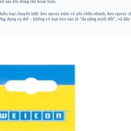
môi sau khi đóng rắn hoàn toàn.
ều loại chuyên biệt: keo epoxy trám vá sửa chữa nhanh, keo epoxy ch
g dụng cụ thể – không có loại keo nào là “đa năng tuyệt đối”, và đây