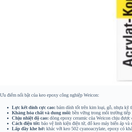
Ưu điểm nổi bật của keo epoxy công nghiệp Weicon:
Lực kết dính cực cao:
bám dính tốt trên kim loại, gỗ, nhựa kỹ
Kháng hóa chất và dung môi:
bền vững trong môi trường tiếp 
Chịu nhiệt độ cao:
dòng epoxy ceramic của Weicon chịu được đế
Cách điện tốt:
bảo vệ linh kiện điện tử, đổ keo máy biến áp và 
Lấp đầy khe hở:
khác với keo 502 cyanoacrylate, epoxy có khả