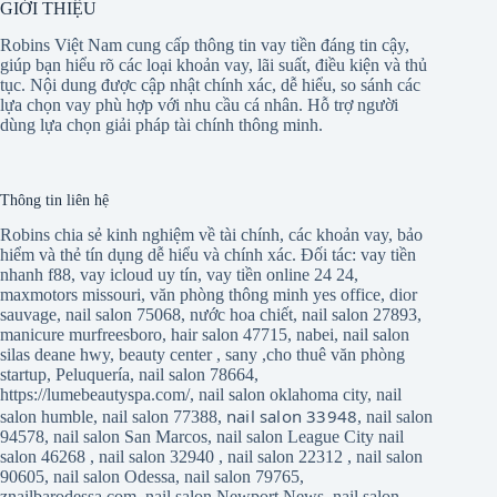
GIỚI THIỆU
Robins Việt Nam cung cấp thông tin vay tiền đáng tin cậy,
giúp bạn hiểu rõ các loại khoản vay, lãi suất, điều kiện và thủ
tục. Nội dung được cập nhật chính xác, dễ hiểu, so sánh các
lựa chọn vay phù hợp với nhu cầu cá nhân. Hỗ trợ người
dùng lựa chọn giải pháp tài chính thông minh.
Thông tin liên hệ
Robins chia sẻ kinh nghiệm về tài chính, các khoản vay, bảo
hiểm và thẻ tín dụng dễ hiểu và chính xác. Đối tác:
vay tiền
nhanh f88
,
vay icloud uy tín
,
vay tiền online 24 24
,
maxmotors missouri
,
văn phòng thông minh yes office
,
dior
sauvage
,
nail salon 75068
,
nước hoa chiết
,
nail salon 27893
,
manicure murfreesboro
,
hair salon 47715
,
nabei
,
nail salon
silas deane hwy
,
beauty center
,
sany
,
cho thuê văn phòng
startup
,
Peluquería
,
nail salon 78664
,
https://lumebeautyspa.com/
,
nail salon oklahoma city
,
nail
nail salon 33948
salon humble
,
nail salon 77388
,
,
nail salon
94578
,
nail salon San Marcos
,
nail salon League City
nail
salon 46268
,
nail salon 32940
,
nail salon 22312
,
nail salon
90605
,
nail salon Odessa
,
nail salon 79765
,
znailbarodessa.com
,
nail salon Newport News
,
nail salon