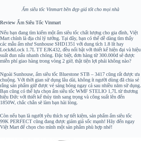
Ấm siêu tốc Vinmart bền đẹp giá tốt cho mọi nhà
Review Ấm Siêu Tốc Vinmart
Nếu bạn đang tìm kiếm một ấm siêu tốc chất lượng cho gia đình, Việt
Mart chính là địa chỉ lý tưởng. Tại đây, bạn có thể dễ dàng tìm thấy
các mẫu ấm như Sunhouse SHD1351 với dung tích 1.8 lít hay
Lock&Lock 1.7L TT EJK432, đều nổi bật với thiết kế hiện đại và hiệu
suất đun nấu nhanh chóng. Đặc biệt, đơn hàng từ 300.000đ sẽ được
miễn phí giao hàng trong vòng 2 giờ, thật tiện lợi phải không nào?
Ngoài Sunhouse, ấm siêu tốc Bluestone STB – 3417 cũng rất được ưa
chuộng. Với thời gian sử dụng lâu dài, không ít người dùng đã chia sẻ
rằng sản phẩm giữ được vẻ sáng bóng ngay cả sau nhiều năm sử dụng.
Bạn cũng có thể lựa chọn ấm siêu tốc WMF STELIO 1,7L từ thương
hiệu Đức với thiết kế thủy tinh sang trọng và công suất lên đến
1850W, chắc chắn sẽ làm bạn hài lòng.
Còn nếu bạn là người yêu thích sự tiết kiệm, sản phẩm ấm siêu tốc
99K PERFECT cũng đang được giảm giá sốc mạnh! Hãy đến ngay
Việt Mart để chọn cho mình một sản phẩm phù hợp nhé!