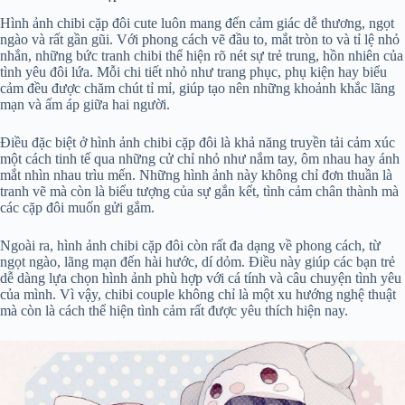
Hình ảnh chibi cặp đôi cute luôn mang đến cảm giác dễ thương, ngọt
ngào và rất gần gũi. Với phong cách vẽ đầu to, mắt tròn to và tỉ lệ nhỏ
nhắn, những bức tranh chibi thể hiện rõ nét sự trẻ trung, hồn nhiên của
tình yêu đôi lứa. Mỗi chi tiết nhỏ như trang phục, phụ kiện hay biểu
cảm đều được chăm chút tỉ mỉ, giúp tạo nên những khoảnh khắc lãng
mạn và ấm áp giữa hai người.
Điều đặc biệt ở hình ảnh chibi cặp đôi là khả năng truyền tải cảm xúc
một cách tinh tế qua những cử chỉ nhỏ như nắm tay, ôm nhau hay ánh
mắt nhìn nhau trìu mến. Những hình ảnh này không chỉ đơn thuần là
tranh vẽ mà còn là biểu tượng của sự gắn kết, tình cảm chân thành mà
các cặp đôi muốn gửi gắm.
Ngoài ra, hình ảnh chibi cặp đôi còn rất đa dạng về phong cách, từ
ngọt ngào, lãng mạn đến hài hước, dí dỏm. Điều này giúp các bạn trẻ
dễ dàng lựa chọn hình ảnh phù hợp với cá tính và câu chuyện tình yêu
của mình. Vì vậy, chibi couple không chỉ là một xu hướng nghệ thuật
mà còn là cách thể hiện tình cảm rất được yêu thích hiện nay.