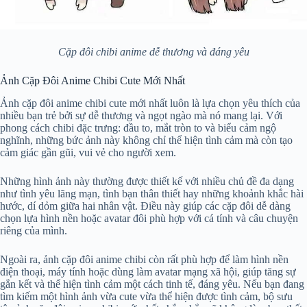
Cặp đôi chibi anime dễ thương và đáng yêu
Ảnh Cặp Đôi Anime Chibi Cute Mới Nhất
Ảnh cặp đôi anime chibi cute mới nhất luôn là lựa chọn yêu thích của
nhiều bạn trẻ bởi sự dễ thương và ngọt ngào mà nó mang lại. Với
phong cách chibi đặc trưng: đầu to, mắt tròn to và biểu cảm ngộ
nghĩnh, những bức ảnh này không chỉ thể hiện tình cảm mà còn tạo
cảm giác gần gũi, vui vẻ cho người xem.
Những hình ảnh này thường được thiết kế với nhiều chủ đề đa dạng
như tình yêu lãng mạn, tình bạn thân thiết hay những khoảnh khắc hài
hước, dí dỏm giữa hai nhân vật. Điều này giúp các cặp đôi dễ dàng
chọn lựa hình nền hoặc avatar đôi phù hợp với cá tính và câu chuyện
riêng của mình.
Ngoài ra, ảnh cặp đôi anime chibi còn rất phù hợp để làm hình nền
điện thoại, máy tính hoặc dùng làm avatar mạng xã hội, giúp tăng sự
gắn kết và thể hiện tình cảm một cách tinh tế, đáng yêu. Nếu bạn đang
tìm kiếm một hình ảnh vừa cute vừa thể hiện được tình cảm, bộ sưu