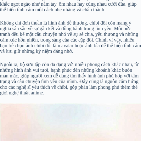
khắc ngọt ngào như nắm tay, ôm nhau hay cùng nhau cười đùa, giúp
thể hiện tình cảm một cách nhẹ nhàng và chân thành.
Không chỉ đơn thuần là hình ảnh dễ thương, chibi đôi còn mang ý
nghĩa sâu sắc về sự gắn kết và đồng hành trong tình yêu. Mỗi bức
tranh đều kể một câu chuyện nhỏ về sự sẻ chia, yêu thương và những
cảm xúc hồn nhiên, trong sáng của các cặp đôi. Chính vì vậy, nhiều
bạn trẻ chọn ảnh chibi đôi làm avatar hoặc ảnh bìa để thể hiện tình cảm
và lưu giữ những kỷ niệm đáng nhớ.
Ngoài ra, bộ sưu tập còn đa dạng với nhiều phong cách khác nhau, từ
những hình ảnh vui tươi, hạnh phúc đến những khoảnh khắc buồn
man mác, giúp người xem dễ dàng tìm thấy hình ảnh phù hợp với tâm
trạng và câu chuyện tình yêu của mình. Đây cũng là nguồn cảm hứng
cho các nghệ sĩ yêu thích vẽ chibi, góp phần làm phong phú thêm thế
giới nghệ thuật anime.