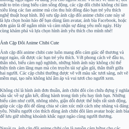
mắt to tròn cùng biểu cảm sống động, các cặp đôi chibi không chỉ làm
xiêu lòng các fan anime mà còn thu hút đông đảo bạn trẻ yêu thích
nghệ thuật hoạt hình. Bộ sưu tập ảnh cặp đôi anime chibi cute này sẽ
là lựa chọn hoàn hảo để bạn dùng làm avatar, ảnh bìa Facebook, hoặc
đơn giản là để ngắm nhìn và cảm nhận sự đáng yêu mỗi ngày. Hãy
cùng khám phá và lựa chọn hình ảnh yêu thích cho mình nhé!
Ảnh Cặp Đôi Anime Chibi Cute
Ảnh cặp đôi anime chibi cute luôn mang đến cảm giác dễ thương và
ngọt ngào, rất được các bạn trẻ yêu thích. Với phong cách vẽ đầu to,
thân nhỏ, biểu cảm ngộ nghĩnh, những hình ảnh này không chỉ thể
hiện tình cảm lãng mạn mà còn truyền tải sự gần gũi, thân thiết giữa
hai người. Các cặp chibi thường được vẽ với màu sắc tươi sáng, nét vẽ
mềm mại, tạo nên không khí ấm áp và vui tươi cho người xem.
Không chỉ là hình ảnh đơn thuần, ảnh chibi đôi còn chứa đựng ý nghĩa
sâu sắc về sự gắn kết, đồng hành trong tình yêu hay tình bạn. Những
biểu cảm như cười, nhõng nhẽo, giận dỗi được thể hiện rất sinh động,
giúp các cặp đôi dễ dàng chia sẻ cảm xúc một cách nhẹ nhàng và đáng
yêu. Nhiều người còn thích dùng ảnh chibi đôi làm avatar hoặc ảnh bìa
để lưu giữ những khoảnh khắc ngọt ngào cùng người thương.
Ngoài ra, ảnh cặp đôi anime chibi còn là nguồn cảm hứng cho các