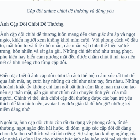
Cặp đôi anime chibi dễ thương và đáng yêu
Ảnh Cặp Đôi Chibi Dễ Thương
Ảnh cặp đôi chibi dễ thương luôn mang đến cảm giác ấm áp và ngọt
ngào, khiến người xem không khỏi mỉm cười. Với phong cách vẽ đầu
to, mắt tròn to và tỉ lệ nhỏ nhắn, các nhân vật chibi thể hiện sự trẻ
trung, hồn nhiên và rất gần gũi. Những chi tiết nhỏ như trang phục,
phụ kiện hay biểu cảm gương mặt đều được chăm chút tỉ mỉ, tạo nên
nét cá tính riêng cho từng cặp đôi.
Điều đặc biệt ở ảnh cặp đôi chibi là cách thể hiện cảm xúc rất tinh tế
qua ánh mắt, nụ cười hay những cử chỉ như nắm tay, ôm nhau. Những
khoảnh khắc ấy không chỉ làm nổi bật tình cảm lãng mạn mà còn tạo
nên sự thân mật, gần gũi như chính câu chuyện tình yêu của mỗi
người. Chính vì thế, ảnh chibi cặp đôi thường được các bạn trẻ yêu
thích để làm hình nền, avatar hay đơn giản là để lưu giữ những kỷ
niệm đáng nhớ.
Ngoài ra, ảnh cặp đôi chibi còn rất đa dạng về phong cách, từ dễ
thương, ngọt ngào đến hài hước, dí dỏm, giúp các cặp đôi dễ dàng
chọn lựa theo sở thích và cá tính riêng. Sự sáng tạo không ngừng của
các nghệ sĩ cũng làm cho những bức ảnh này luôn mới mẻ và thu hút,