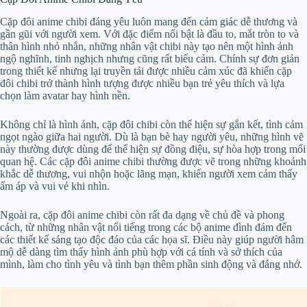
Cặp đôi anime chibi đáng yêu luôn mang đến cảm giác dễ thương và
gần gũi với người xem. Với đặc điểm nổi bật là đầu to, mắt tròn to và
thân hình nhỏ nhắn, những nhân vật chibi này tạo nên một hình ảnh
ngộ nghĩnh, tinh nghịch nhưng cũng rất biểu cảm. Chính sự đơn giản
trong thiết kế nhưng lại truyền tải được nhiều cảm xúc đã khiến cặp
đôi chibi trở thành hình tượng được nhiều bạn trẻ yêu thích và lựa
chọn làm avatar hay hình nền.
Không chỉ là hình ảnh, cặp đôi chibi còn thể hiện sự gắn kết, tình cảm
ngọt ngào giữa hai người. Dù là bạn bè hay người yêu, những hình vẽ
này thường được dùng để thể hiện sự đồng điệu, sự hòa hợp trong mối
quan hệ. Các cặp đôi anime chibi thường được vẽ trong những khoảnh
khắc dễ thương, vui nhộn hoặc lãng mạn, khiến người xem cảm thấy
ấm áp và vui vẻ khi nhìn.
Ngoài ra, cặp đôi anime chibi còn rất đa dạng về chủ đề và phong
cách, từ những nhân vật nổi tiếng trong các bộ anime đình đám đến
các thiết kế sáng tạo độc đáo của các họa sĩ. Điều này giúp người hâm
mộ dễ dàng tìm thấy hình ảnh phù hợp với cá tính và sở thích của
mình, làm cho tình yêu và tình bạn thêm phần sinh động và đáng nhớ.