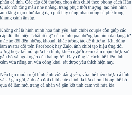
phần cá tính. Các cặp đôi thường chọn ảnh chibi theo phong cách Hàn
Quốc với tông màu nhẹ nhàng, trang phục thời thượng, tạo nên hình
ảnh lãng mạn như đang dạo phố hay cùng nhau uống cà phê trong
khung cảnh ấm áp.
Không chỉ là hình minh họa tình yêu, ảnh chibi couple còn giúp các
cặp đôi thể hiện “chất riêng” của mình qua những tạo hình đa dạng, từ
mặc áo đôi đến những khoảnh khắc tương tác dễ thương. Khi dùng
làm avatar đôi trên Facebook hay Zalo, ảnh chibi tạo hiệu ứng đối
xứng hoặc kết nối giữa hai hình, khiến người xem cảm nhận được sự
gắn bó và ngọt ngào của hai người. Đây cũng là cách thể hiện tình
cảm vừa riêng tư, vừa công khai, rất được yêu thích hiện nay.
Nếu bạn muốn một hình ảnh vừa đáng yêu, vừa thể hiện được cá tính
và sự gần gũi, ảnh cặp đôi chibi cute chính là lựa chọn không thể bỏ
qua để làm mới trang cá nhân và gắn kết tình cảm với nửa kia.