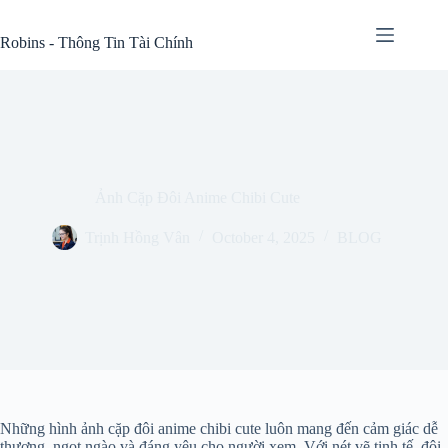
Skip
to
Robins - Thông Tin Tài Chính
content
Ảnh Cặp Đôi Anime Chibi Cute
Trịnh Hồng Vân
October 4, 2025
BLOG
Những hình ảnh cặp đôi anime chibi cute luôn mang đến cảm giác dễ
thương, ngọt ngào và đáng yêu cho người xem. Với nét vẽ tinh tế, đôi