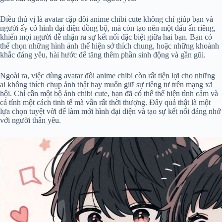
Điều thú vị là avatar cặp đôi anime chibi cute không chỉ giúp bạn và
người ấy có hình đại diện đồng bộ, mà còn tạo nên một dấu ấn riêng,
khiến mọi người dễ nhận ra sự kết nối đặc biệt giữa hai bạn. Bạn có
thể chọn những hình ảnh thể hiện sở thích chung, hoặc những khoảnh
khắc đáng yêu, hài hước để tăng thêm phần sinh động và gần gũi.
Ngoài ra, việc dùng avatar đôi anime chibi còn rất tiện lợi cho những
ai không thích chụp ảnh thật hay muốn giữ sự riêng tư trên mạng xã
hội. Chỉ cần một bộ ảnh chibi cute, bạn đã có thể thể hiện tình cảm và
cá tính một cách tinh tế mà vẫn rất thời thượng. Đây quả thật là một
lựa chọn tuyệt vời để làm mới hình đại diện và tạo sự kết nối đáng nhớ
với người thân yêu.