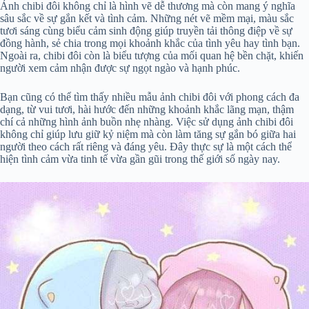
Ảnh chibi đôi không chỉ là hình vẽ dễ thương mà còn mang ý nghĩa
sâu sắc về sự gắn kết và tình cảm. Những nét vẽ mềm mại, màu sắc
tươi sáng cùng biểu cảm sinh động giúp truyền tải thông điệp về sự
đồng hành, sẻ chia trong mọi khoảnh khắc của tình yêu hay tình bạn.
Ngoài ra, chibi đôi còn là biểu tượng của mối quan hệ bền chặt, khiến
người xem cảm nhận được sự ngọt ngào và hạnh phúc.
Bạn cũng có thể tìm thấy nhiều mẫu ảnh chibi đôi với phong cách đa
dạng, từ vui tươi, hài hước đến những khoảnh khắc lãng mạn, thậm
chí cả những hình ảnh buồn nhẹ nhàng. Việc sử dụng ảnh chibi đôi
không chỉ giúp lưu giữ kỷ niệm mà còn làm tăng sự gắn bó giữa hai
người theo cách rất riêng và đáng yêu. Đây thực sự là một cách thể
hiện tình cảm vừa tinh tế vừa gần gũi trong thế giới số ngày nay.