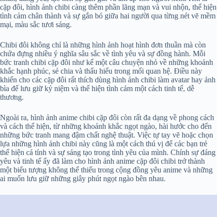
cặp đôi, hình ảnh chibi càng thêm phần lãng mạn và vui nhộn, thể hiện
tình cảm chân thành và sự gắn bó giữa hai người qua từng nét vẽ mềm
mại, màu sắc tươi sáng.
Chibi đôi không chỉ là những hình ảnh hoạt hình đơn thuần mà còn
chứa đựng nhiều ý nghĩa sâu sắc về tình yêu và sự đồng hành. Mỗi
bức tranh chibi cặp đôi như kể một câu chuyện nhỏ về những khoảnh
khắc hạnh phúc, sẻ chia và thấu hiểu trong mối quan hệ. Điều này
khiến cho các cặp đôi rất thích dùng hình ảnh chibi làm avatar hay ảnh
bìa để lưu giữ kỷ niệm và thể hiện tình cảm một cách tinh tế, dễ
thương.
Ngoài ra, hình ảnh anime chibi cặp đôi còn rất đa dạng về phong cách
và cách thể hiện, từ những khoảnh khắc ngọt ngào, hài hước cho đến
những bức tranh mang đậm chất nghệ thuật. Việc tự tay vẽ hoặc chọn
lựa những hình ảnh chibi này cũng là một cách thú vị để các bạn trẻ
thể hiện cá tính và sự sáng tạo trong tình yêu của mình. Chính sự đáng
yêu và tinh tế ấy đã làm cho hình ảnh anime cặp đôi chibi trở thành
một biểu tượng không thể thiếu trong cộng đồng yêu anime và những
ai muốn lưu giữ những giây phút ngọt ngào bên nhau.