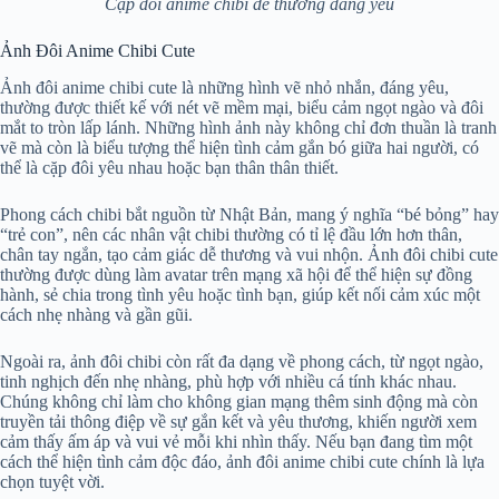
Cặp đôi anime chibi dễ thương đáng yêu
Ảnh Đôi Anime Chibi Cute
Ảnh đôi anime chibi cute là những hình vẽ nhỏ nhắn, đáng yêu,
thường được thiết kế với nét vẽ mềm mại, biểu cảm ngọt ngào và đôi
mắt to tròn lấp lánh. Những hình ảnh này không chỉ đơn thuần là tranh
vẽ mà còn là biểu tượng thể hiện tình cảm gắn bó giữa hai người, có
thể là cặp đôi yêu nhau hoặc bạn thân thân thiết.
Phong cách chibi bắt nguồn từ Nhật Bản, mang ý nghĩa “bé bỏng” hay
“trẻ con”, nên các nhân vật chibi thường có tỉ lệ đầu lớn hơn thân,
chân tay ngắn, tạo cảm giác dễ thương và vui nhộn. Ảnh đôi chibi cute
thường được dùng làm avatar trên mạng xã hội để thể hiện sự đồng
hành, sẻ chia trong tình yêu hoặc tình bạn, giúp kết nối cảm xúc một
cách nhẹ nhàng và gần gũi.
Ngoài ra, ảnh đôi chibi còn rất đa dạng về phong cách, từ ngọt ngào,
tinh nghịch đến nhẹ nhàng, phù hợp với nhiều cá tính khác nhau.
Chúng không chỉ làm cho không gian mạng thêm sinh động mà còn
truyền tải thông điệp về sự gắn kết và yêu thương, khiến người xem
cảm thấy ấm áp và vui vẻ mỗi khi nhìn thấy. Nếu bạn đang tìm một
cách thể hiện tình cảm độc đáo, ảnh đôi anime chibi cute chính là lựa
chọn tuyệt vời.