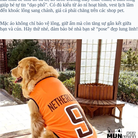
giúp bé tự tin “dạo phố”. Có đủ kiểu từ áo nỉ hoạt hình, vest lịch lãm
đến khoác lông sang chảnh, giá cả phải chăng trên các shop pet.
Mặc áo không chỉ bảo vệ lông, giữ ấm mà còn tăng sự gắn kết giữa
bạn và cún. Hãy thử nhé, đảm bảo bé nhà bạn sẽ “pose” đẹp lung linh!