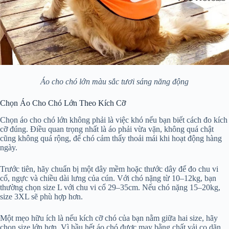
Áo cho chó lớn màu sắc tươi sáng năng động
Chọn Áo Cho Chó Lớn Theo Kích Cỡ
Chọn áo cho chó lớn không phải là việc khó nếu bạn biết cách đo kích
cỡ đúng. Điều quan trọng nhất là áo phải vừa vặn, không quá chật
cũng không quá rộng, để chó cảm thấy thoải mái khi hoạt động hàng
ngày.
Trước tiên, hãy chuẩn bị một dây mềm hoặc thước dây để đo chu vi
cổ, ngực và chiều dài lưng của cún. Với chó nặng từ 10–12kg, bạn
thường chọn size L với chu vi cổ 29–35cm. Nếu chó nặng 15–20kg,
size 3XL sẽ phù hợp hơn.
Một mẹo hữu ích là nếu kích cỡ chó của bạn nằm giữa hai size, hãy
chọn size lớn hơn. Vì hầu hết áo chó được may bằng chất vải co dãn,