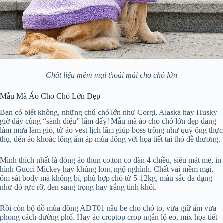
Chất liệu mềm mại thoải mái cho chó lớn
Mẫu Mã Áo Cho Chó Lớn Đẹp
Bạn có biết không, những chú chó lớn như Corgi, Alaska hay Husky
giờ đây cũng “sành điệu” lắm đấy! Mẫu mã áo cho chó lớn đẹp đang
làm mưa làm gió, từ áo vest lịch lãm giúp boss trông như quý ông thực
thụ, đến áo khoác lông ấm áp mùa đông với họa tiết tai thỏ dễ thương.
Mình thích nhất là dòng áo thun cotton co dãn 4 chiều, siêu mát mẻ, in
hình Gucci Mickey hay khủng long ngộ nghĩnh. Chất vải mềm mại,
ôm sát body mà không bí, phù hợp chó từ 5-12kg, màu sắc đa dạng
như đỏ rực rỡ, đen sang trọng hay trắng tinh khôi.
Rồi còn bộ đồ mùa đông ADT01 nâu be cho chó to, vừa giữ ấm vừa
phong cách đường phố. Hay áo croptop crop ngắn lộ eo, mix họa tiết