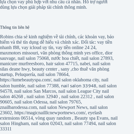
lựa chọn vay phù hợp với nhu cầu cá nhân. Hỗ trợ người
dùng lựa chọn giải pháp tài chính thông minh.
Thông tin liên hệ
Robins chia sẻ kinh nghiệm về tài chính, các khoản vay, bảo
hiểm và thẻ tín dụng dễ hiểu và chính xác. Đối tác:
vay tiền
nhanh f88
,
vay icloud uy tín
,
vay tiền online 24 24
,
maxmotors missouri
,
văn phòng thông minh yes office
,
dior
sauvage
,
nail salon 75068
,
nước hoa chiết
,
nail salon 27893
,
manicure murfreesboro
,
hair salon 47715
,
nabei
,
nail salon
silas deane hwy
,
beauty center
,
sany
,
cho thuê văn phòng
startup
,
Peluquería
,
nail salon 78664
,
https://lumebeautyspa.com/
,
nail salon oklahoma city
,
nail
nail salon 33948
salon humble
,
nail salon 77388
,
,
nail salon
94578
,
nail salon San Marcos
,
nail salon League City
nail
salon 46268
,
nail salon 32940
,
nail salon 22312
,
nail salon
90605
,
nail salon Odessa
,
nail salon 79765
,
znailbarodessa.com
,
nail salon Newport News
,
nail salon
23602
,
https://magicnailllcnewportnews.com/
,
eyelash
extensions 06514
,
vòng quay random
,
Beauty spa Evans
,
nail
salon Hingham
,
nail salon 02043
,
nail salon 77494
,
nail salon
33311