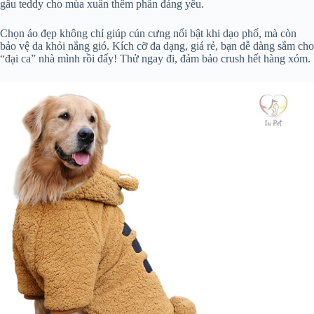
gấu teddy cho mùa xuân thêm phần đáng yêu.
Chọn áo đẹp không chỉ giúp cún cưng nổi bật khi dạo phố, mà còn
bảo vệ da khỏi nắng gió. Kích cỡ đa dạng, giá rẻ, bạn dễ dàng sắm cho
“đại ca” nhà mình rồi đấy! Thử ngay đi, đảm bảo crush hết hàng xóm.