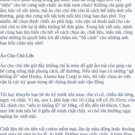
“diện” cho bé cưng một chiếc áo thật xinh chưa? Không chỉ giúp giữ
ấm, bảo vệ sức khỏe, mà áo cho chó lớn còn là cách thể hiện tình yêu
thương, giúp thú cưng nổi bật hơn mỗi khi cùng bạn dạo phố. Tuy
nhiên, để chọn được chiếc áo phù hợp, vừa vặn và thoải mái cho các
chú chó to lớn lại là điều không hề đơn giản. Trong bài viết này, mình
sẽ cùng bạn tìm hiểu chi tiết về cách chọn áo, chất liệu, mẫu mã, cũng
như những bí quyết hữu ích để chăm sóc “bộ cánh” cho những anh
bạn bốn chân này nhé!
Áo Cho Chó Lớn
Áo cho chó lớn giờ đây không chỉ là món đồ giữ ấm mà còn giúp các
bé cưng trông thật phong cách, dễ thương. Nếu nhà bạn có những “gã
khổng lồ” như Husky, Alaska hay Corgi to béo, thì việc chọn áo vừa
vặn là cực kỳ quan trọng để chúng thoải mái vận động.
Tôi hay khuyên bạn bè đo kỹ trước khi mua: chu vi cổ, chiều dài lưng,
ngực và chân. Ví dụ, size L phù hợp chó 10-12kg với cổ 29-35cm, còn
XL dành cho “siêu to khổng lồ” từ 18kg, cổ lên đến 60-66cm. Chọn
size lớn hơn nếu bé ở giữa để tránh chật chội, vì chó lớn thường ngại
ngùng lúc mới mặc.
Chất liệu thì ưu tiên vải cotton mềm mại, ấm áp mùa đông hoặc thoáng
mát mùa hè như áo ba lỗ, áo lưới. Đường may chắc chắn, ít bám lông