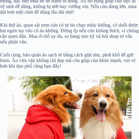
mỏng, đặc biệt mùa hè để tránh bí nóng. Áo hở bụng giúp cún đực đi
vệ sinh dễ dàng, không bị ướt hay vướng víu. Nếu cún đang lớn, mua
dài hơn một chút để dùng lâu dài nhé!
Khi thử áo, quan sát xem cún có tự do chạy nhảy không, có duỗi được
hai ngón tay vào cổ áo không. Đừng ép nếu cún không thích, vì chúng
cần quen dần. Mua ở chỗ uy tín, so bảng size kỹ và hỏi shop tư vấn
nếu phân vân.
Cuối cùng, bảo quản áo sạch sẽ bằng cách giặt nhẹ, phơi khô để giữ
form. Áo vừa vặn không chỉ đẹp mà còn giúp cún khỏe mạnh, vui vẻ
hơn khi dạo phố cùng bạn đấy!