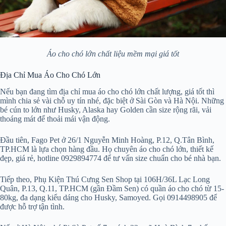
Áo cho chó lớn chất liệu mềm mại giá tốt
Địa Chỉ Mua Áo Cho Chó Lớn
Nếu bạn đang tìm địa chỉ mua áo cho chó lớn chất lượng, giá tốt thì
mình chia sẻ vài chỗ uy tín nhé, đặc biệt ở Sài Gòn và Hà Nội. Những
bé cún to lớn như Husky, Alaska hay Golden cần size rộng rãi, vải
thoáng mát để thoải mái vận động.
Đầu tiên, Fago Pet ở 26/1 Nguyễn Minh Hoàng, P.12, Q.Tân Bình,
TP.HCM là lựa chọn hàng đầu. Họ chuyên áo cho chó lớn, thiết kế
đẹp, giá rẻ, hotline 0929894774 để tư vấn size chuẩn cho bé nhà bạn.
Tiếp theo, Phụ Kiện Thú Cưng Sen Shop tại 106H/36L Lạc Long
Quân, P.13, Q.11, TP.HCM (gần Đầm Sen) có quần áo cho chó từ 15-
80kg, đa dạng kiểu dáng cho Husky, Samoyed. Gọi 0914498905 để
được hỗ trợ tận tình.