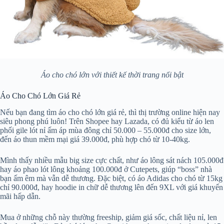
Áo cho chó lớn với thiết kế thời trang nổi bật
Áo Cho Chó Lớn Giá Rẻ
Nếu bạn đang tìm áo cho chó lớn giá rẻ, thì thị trường online hiện nay
siêu phong phú luôn! Trên Shopee hay Lazada, có đủ kiểu từ áo len
phối gile lót nỉ ấm áp mùa đông chỉ 50.000 – 55.000đ cho size lớn,
đến áo thun mềm mại giá 39.000đ, phù hợp chó từ 10-40kg.
Mình thấy nhiều mẫu big size cực chất, như áo lông sát nách 105.000đ
hay áo phao lót lông khoảng 100.000đ ở Cutepets, giúp “boss” nhà
bạn ấm êm mà vẫn dễ thương. Đặc biệt, có áo Adidas cho chó từ 15kg
chỉ 90.000đ, hay hoodie in chữ dễ thương lên đến 9XL với giá khuyến
mãi hấp dẫn.
Mua ở những chỗ này thường freeship, giảm giá sốc, chất liệu nỉ, len