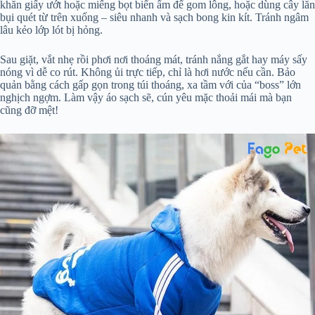
khăn giấy ướt hoặc miếng bọt biển ẩm để gom lông, hoặc dùng cây lăn
bụi quét từ trên xuống – siêu nhanh và sạch bong kin kít. Tránh ngâm
lâu kẻo lớp lót bị hỏng.
Sau giặt, vắt nhẹ rồi phơi nơi thoáng mát, tránh nắng gắt hay máy sấy
nóng vì dễ co rút. Không ủi trực tiếp, chỉ là hơi nước nếu cần. Bảo
quản bằng cách gấp gọn trong túi thoáng, xa tầm với của “boss” lớn
nghịch ngợm. Làm vậy áo sạch sẽ, cún yêu mặc thoải mái mà bạn
cũng đỡ mệt!