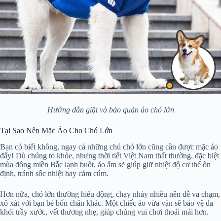
Hướng dẫn giặt và bảo quản áo chó lớn
Tại Sao Nên Mặc Áo Cho Chó Lớn
Bạn có biết không, ngay cả những chú chó lớn cũng cần được mặc áo
đấy! Dù chúng to khỏe, nhưng thời tiết Việt Nam thất thường, đặc biệt
mùa đông miền Bắc lạnh buốt, áo ấm sẽ giúp giữ nhiệt độ cơ thể ổn
định, tránh sốc nhiệt hay cảm cúm.
Hơn nữa, chó lớn thường hiếu động, chạy nhảy nhiều nên dễ va chạm,
xô xát với bạn bè bốn chân khác. Một chiếc áo vừa vặn sẽ bảo vệ da
khỏi trầy xước, vết thương nhẹ, giúp chúng vui chơi thoải mái hơn.