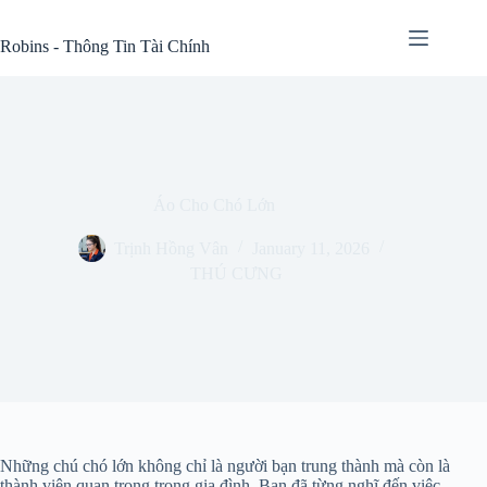
Skip
to
Robins - Thông Tin Tài Chính
content
Áo Cho Chó Lớn
Trịnh Hồng Vân
January 11, 2026
THÚ CƯNG
Những chú chó lớn không chỉ là người bạn trung thành mà còn là
thành viên quan trọng trong gia đình. Bạn đã từng nghĩ đến việc