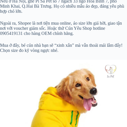
Nếu ở Hà Nội, ghé Pi Sà Pet số 7 ngách 33 ngõ Hoà Bình 7, phố
Minh Khai, Q.Hai Bà Trưng. Họ có nhiều mẫu áo đẹp, đáng yêu phù
hợp chó lớn.
Ngoài ra, Shopee là nơi tiện mua online, áo size lớn giá hời, giao tận
nơi với voucher giảm sốc. Hoặc thử Cún Yêu Shop hotline
0905419131 cho hàng OEM chính hãng.
Mua ở đây, bé cún nhà bạn sẽ “xinh xắn” mà vẫn thoải mái lắm đấy!
Chọn size đo kỹ vòng ngực nhé.