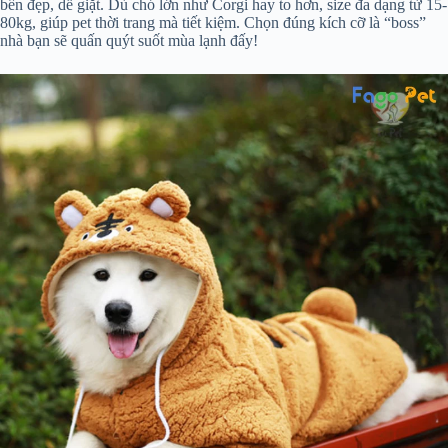
bền đẹp, dễ giặt. Dù chó lớn như Corgi hay to hơn, size đa dạng từ 15-
80kg, giúp pet thời trang mà tiết kiệm. Chọn đúng kích cỡ là “boss”
nhà bạn sẽ quấn quýt suốt mùa lạnh đấy!