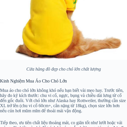
Cửa hàng đồ đẹp cho chó lớn chất lượng
Kinh Nghiệm Mua Áo Cho Chó Lớn
Mua áo cho chó lớn không khó nếu bạn biết vài mẹo hay. Trước tiên,
hãy đo kỹ kích thước: chu vi cổ, ngực, bụng và chiều dài lưng từ cổ
đến gốc đuôi. Với chó lớn như Alaska hay Rottweiler, thường cần size
XL trở lên (chu vi cổ 60cm+, cân nặng từ 18kg), chọn size lớn hơn
nếu cún hơi mũm mĩm để thoải mái vận động.
Tiếp theo, ưu tiên chất liệu thoáng mát, co giãn tốt như lưới hoặc vải