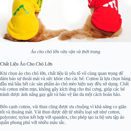
Áo cho chó lớn vừa vặn và thời trang
Chất Liệu Áo Cho Chó Lớn
Khi chọn áo cho chó lớn, chất liệu là yếu tố vô cùng quan trọng để
đảm bảo sự thoải mái và sức khỏe cho các bé. Cotton là lựa chọn hàng
đầu mà hầu hết các sản phẩm áo chó mèo hiện nay đều sử dụng. Chất
vải cotton mềm mịn, không gây kích ứng cho thú cưng, giúp các bé
tránh được ánh nắng gay gắt và bảo vệ làn da một cách hoàn hảo.
Bên cạnh cotton, vải thun cũng được ưa chuộng vì khả năng co giãn
tốt và thoáng mát. Vải thun được dệt từ nhiều loại sợi như cotton,
polyester, nylon kết hợp với spandex, cho phép tạo ra bộ sưu tập áo
quần phong phú với nhiều màu sắc.