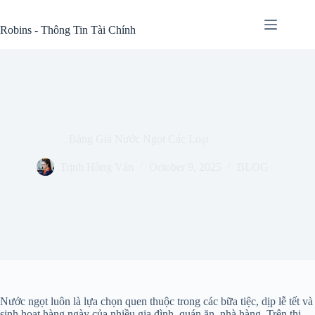
Skip
to
Robins - Thông Tin Tài Chính
content
Bảng Giá Nước Ngọt Các Loại
Trịnh Hồng Vân
October 9, 2025
BLOG
Nước ngọt luôn là lựa chọn quen thuộc trong các bữa tiệc, dịp lễ tết và
sinh hoạt hàng ngày của nhiều gia đình, quán ăn, nhà hàng. Trên thị