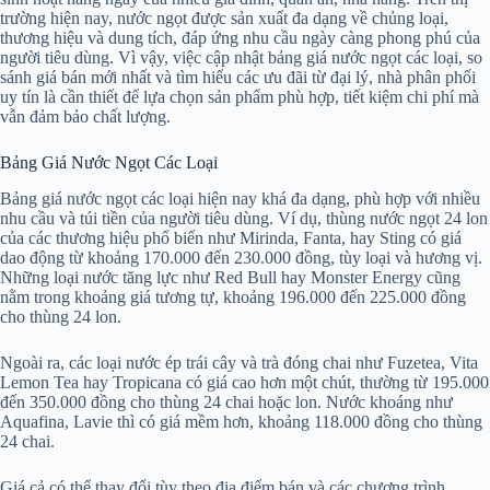
trường hiện nay, nước ngọt được sản xuất đa dạng về chủng loại,
thương hiệu và dung tích, đáp ứng nhu cầu ngày càng phong phú của
người tiêu dùng. Vì vậy, việc cập nhật bảng giá nước ngọt các loại, so
sánh giá bán mới nhất và tìm hiểu các ưu đãi từ đại lý, nhà phân phối
uy tín là cần thiết để lựa chọn sản phẩm phù hợp, tiết kiệm chi phí mà
vẫn đảm bảo chất lượng.
Bảng Giá Nước Ngọt Các Loại
Bảng giá nước ngọt các loại hiện nay khá đa dạng, phù hợp với nhiều
nhu cầu và túi tiền của người tiêu dùng. Ví dụ, thùng nước ngọt 24 lon
của các thương hiệu phổ biến như Mirinda, Fanta, hay Sting có giá
dao động từ khoảng 170.000 đến 230.000 đồng, tùy loại và hương vị.
Những loại nước tăng lực như Red Bull hay Monster Energy cũng
nằm trong khoảng giá tương tự, khoảng 196.000 đến 225.000 đồng
cho thùng 24 lon.
Ngoài ra, các loại nước ép trái cây và trà đóng chai như Fuzetea, Vita
Lemon Tea hay Tropicana có giá cao hơn một chút, thường từ 195.000
đến 350.000 đồng cho thùng 24 chai hoặc lon. Nước khoáng như
Aquafina, Lavie thì có giá mềm hơn, khoảng 118.000 đồng cho thùng
24 chai.
Giá cả có thể thay đổi tùy theo địa điểm bán và các chương trình