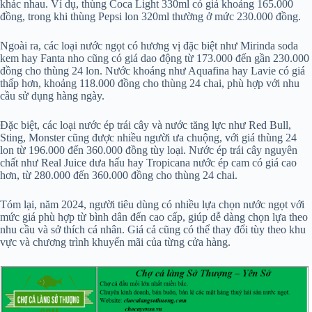
khác nhau. Ví dụ, thùng Coca Light 330ml có giá khoảng 165.000
đồng, trong khi thùng Pepsi lon 320ml thường ở mức 230.000 đồng.
Ngoài ra, các loại nước ngọt có hương vị đặc biệt như Mirinda soda
kem hay Fanta nho cũng có giá dao động từ 173.000 đến gần 230.000
đồng cho thùng 24 lon. Nước khoáng như Aquafina hay Lavie có giá
thấp hơn, khoảng 118.000 đồng cho thùng 24 chai, phù hợp với nhu
cầu sử dụng hàng ngày.
Đặc biệt, các loại nước ép trái cây và nước tăng lực như Red Bull,
Sting, Monster cũng được nhiều người ưa chuộng, với giá thùng 24
lon từ 196.000 đến 360.000 đồng tùy loại. Nước ép trái cây nguyên
chất như Real Juice dưa hấu hay Tropicana nước ép cam có giá cao
hơn, từ 280.000 đến 360.000 đồng cho thùng 24 chai.
Tóm lại, năm 2024, người tiêu dùng có nhiều lựa chọn nước ngọt với
mức giá phù hợp từ bình dân đến cao cấp, giúp dễ dàng chọn lựa theo
nhu cầu và sở thích cá nhân. Giá cả cũng có thể thay đổi tùy theo khu
vực và chương trình khuyến mãi của từng cửa hàng.