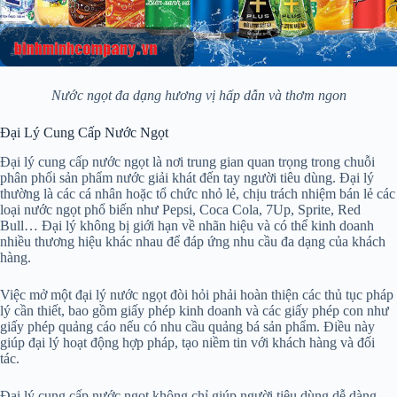
Nước ngọt đa dạng hương vị hấp dẫn và thơm ngon
Đại Lý Cung Cấp Nước Ngọt
Đại lý cung cấp nước ngọt là nơi trung gian quan trọng trong chuỗi
phân phối sản phẩm nước giải khát đến tay người tiêu dùng. Đại lý
thường là các cá nhân hoặc tổ chức nhỏ lẻ, chịu trách nhiệm bán lẻ các
loại nước ngọt phổ biến như Pepsi, Coca Cola, 7Up, Sprite, Red
Bull… Đại lý không bị giới hạn về nhãn hiệu và có thể kinh doanh
nhiều thương hiệu khác nhau để đáp ứng nhu cầu đa dạng của khách
hàng.
Việc mở một đại lý nước ngọt đòi hỏi phải hoàn thiện các thủ tục pháp
lý cần thiết, bao gồm giấy phép kinh doanh và các giấy phép con như
giấy phép quảng cáo nếu có nhu cầu quảng bá sản phẩm. Điều này
giúp đại lý hoạt động hợp pháp, tạo niềm tin với khách hàng và đối
tác.
Đại lý cung cấp nước ngọt không chỉ giúp người tiêu dùng dễ dàng