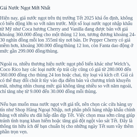
Giá Nước Ngọt Mới Nhất
Hiện nay, giá nước ngọt trên thị trường Tết 2025 khá ổn định, không
có biến động lớn so với năm trước. Một số loại nước ngọt nhập khẩu
từ Mỹ như Coca hương Cherry and Vanilla đang được bán với giá
khoảng 360.000 đồng cho một thùng 12 lon, tương đương khoảng 24-
30 nghìn đồng mỗi lon 355ml tùy nơi bán. Dr Pepper Cherry có giá
mềm hơn, khoảng 300.000 đồng/thùng 12 lon, còn Fanta dao động ở
mức gần 299.000 đồng/thùng.
Ngoài ra, nhiều thương hiệu nước ngọt phổ biến khác như Welch’s,
Coco Rico hay các loại nước ép trái cây cũng có giá từ 280.000 đến
360.000 đồng cho thùng 24 lon hoặc chai, tùy loại và kích cỡ. Giá cả
có thể thay đổi chút ít tùy vào địa điểm bán và chương trình khuyến
mãi, nhưng nhìn chung mức giá không tăng nhiều so với năm ngoái,
chỉ tăng nhẹ từ 9.000 đến 30.000 đồng mỗi thùng.
Nếu bạn muốn mua nước ngọt với giá tốt, nên chọn các cửa hàng uy
tín như Shop Hàng Ngoại Nhập, nơi phân phối hàng nhập khẩu chính
hãng với nhiều ưu đãi hấp dẫn dịp Tết. Việc chọn mua sớm cũng giúp
tránh tình trạng khan hiếm hoặc tăng giá đột ngột vào sát Tết. Đây là
thông tin hữu ích để bạn chuẩn bị cho những ngày Tết sum vầy thêm
phần trọn vẹn.