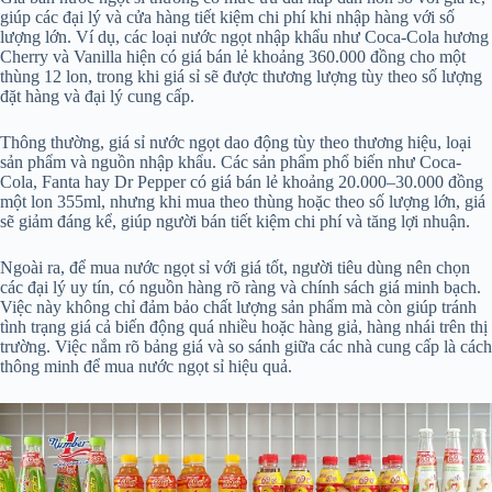
giúp các đại lý và cửa hàng tiết kiệm chi phí khi nhập hàng với số
lượng lớn. Ví dụ, các loại nước ngọt nhập khẩu như Coca-Cola hương
Cherry và Vanilla hiện có giá bán lẻ khoảng 360.000 đồng cho một
thùng 12 lon, trong khi giá sỉ sẽ được thương lượng tùy theo số lượng
đặt hàng và đại lý cung cấp.
Thông thường, giá sỉ nước ngọt dao động tùy theo thương hiệu, loại
sản phẩm và nguồn nhập khẩu. Các sản phẩm phổ biến như Coca-
Cola, Fanta hay Dr Pepper có giá bán lẻ khoảng 20.000–30.000 đồng
một lon 355ml, nhưng khi mua theo thùng hoặc theo số lượng lớn, giá
sẽ giảm đáng kể, giúp người bán tiết kiệm chi phí và tăng lợi nhuận.
Ngoài ra, để mua nước ngọt sỉ với giá tốt, người tiêu dùng nên chọn
các đại lý uy tín, có nguồn hàng rõ ràng và chính sách giá minh bạch.
Việc này không chỉ đảm bảo chất lượng sản phẩm mà còn giúp tránh
tình trạng giá cả biến động quá nhiều hoặc hàng giả, hàng nhái trên thị
trường. Việc nắm rõ bảng giá và so sánh giữa các nhà cung cấp là cách
thông minh để mua nước ngọt sỉ hiệu quả.