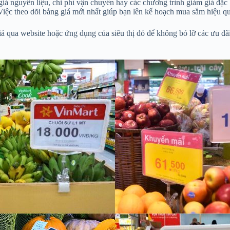
iá nguyên liệu, chi phí vận chuyển hay các chương trình giảm giá đặc 
iệc theo dõi bảng giá mới nhất giúp bạn lên kế hoạch mua sắm hiệu qu
á qua website hoặc ứng dụng của siêu thị đó để không bỏ lỡ các ưu đãi