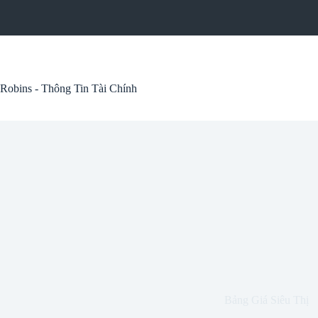
Skip
to
content
Robins - Thông Tin Tài Chính
Bảng Giá Siêu Thị