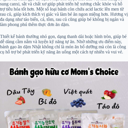
sung canxi, sắt và chất xơ giúp phát triển hệ xương chắc khỏe và hỗ
trợ tiêu hóa tốt hơn. Một số loại bánh còn chứa acid lactic lên men từ
rau củ, giúp kích thích vị giác và làm bé ăn ngon miệng hơn. Hương vị
đa dạng như tảo biển, cá, tôm, rau củ cũng giúp bé không bị ngán và
làm phong phú thêm thực đơn ăn dặm.
Thiết kế bánh thường nhỏ gọn, dạng thanh dài hoặc hình tròn, giúp bé
dễ dàng cầm nắm và luyện kỹ năng tự ăn. Nhờ những ưu điểm này,
bánh gạo ăn dặm Nhật không chỉ là món ăn bổ dưỡng mà còn là công
cụ hỗ trợ bé phát triển kỹ năng ăn uống một cách tự nhiên và vui vẻ.