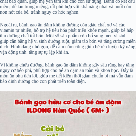
chất bảo quản, giúp mẹ yên tâm khi cho con sử dụng. Bánh có kết cấu
mềm, dễ tan trong miệng, rất phù hợp với khả năng nhai và nuốt còn
non nớt của bé, tránh nguy cơ hóc nghẹn.
Ngoài ra, bánh gạo ăn dặm không đường còn giàu chất xơ và các
vitamin tự nhiên, hỗ trợ hệ tiêu hóa phát triển khỏe mạnh, giúp bé hấp
thu dưỡng chất tốt hơn. Một số sản phẩm còn bổ sung men vi sinh
giúp cân bằng hệ vi sinh đường ruột, giảm táo bón và tăng cường miễn
dịch. Hình dáng nhỏ gọn, dễ cầm nắm cũng giúp bé rèn luyện kỹ năng
vận động tinh, tăng sự tự lập khi ăn.
Vì không chứa đường, bánh gạo ăn dặm không gây sâu răng hay tăng
nguy cơ béo phì, phù hợp cho bé ăn dặm an toàn và khoa học. Đây là
món ăn phụ tiện lợi, giúp mẹ tiết kiệm thời gian chuẩn bị mà vẫn đảm
bảo dinh dưỡng cho con phát triển toàn diện.