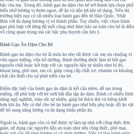
bậc cha mẹ. Trong đó, bánh gạo ăn dặm cho bé trở thành lựa chọn phổ
biến nhờ hương vị thơm ngon, dễ ăn và tiện lợi khi sử dụng. Trên thị
trường hiện nay có rất nhiều loại bánh gạo đến từ Hàn Quốc, Nhật
Bản với đa dạng hương vị và thành phần. Tuy nhiên, việc chọn bánh
gạo phù hợp với từng độ tuổi cũng như đảm bảo an toàn cho bé là điều
vô cùng quan trọng mà các bậc phụ huynh cần lưu ý.
Bánh Gạo Ăn Dặm Cho Bé
Bánh gạo ăn dặm cho bé là món ăn nhẹ rất được các mẹ ưa chuộng vì
vừa ngon miệng, vừa bổ dưỡng. Bánh thường được làm từ bột gạo
nguyên chất hoặc kết hợp với các nguyên liệu tự nhiên như bí đỏ,
khoai lang, phô mai, rau củ, giúp cung cấp chất xơ, vitamin và khoáng
chất cần thiết cho sự phát triển của bé.
Điểm đặc biệt của bánh gạo ăn dặm là kết cấu mềm, dễ tan trong
miệng, rất phù hợp với trẻ mới bắt đầu tập ăn dặm. Bánh có nhiều hình
dáng ngộ nghĩnh, màu sắc tự nhiên, giúp bé thích thú và hứng khởi
hơn khi ăn. Mẹ có thể cho bé ăn bánh gạo như bữa phụ hoặc đồ ăn vặt
để bổ sung năng lượng và đa dạng khẩu phần ăn.
Ngoài ra, bánh gạo còn có thể được tự làm tại nhà với công thức đơn
giản, sử dụng các nguyên liệu an toàn như sữa công thức, phô mai,
hoặc trái cây để tăng hương vị và dinh dưỡng. Việc tự làm bánh giúp