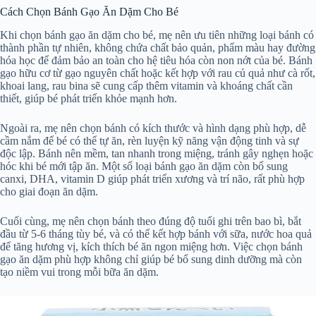
Cách Chọn Bánh Gạo Ăn Dặm Cho Bé
Khi chọn bánh gạo ăn dặm cho bé, mẹ nên ưu tiên những loại bánh có
thành phần tự nhiên, không chứa chất bảo quản, phẩm màu hay đường
hóa học để đảm bảo an toàn cho hệ tiêu hóa còn non nớt của bé. Bánh
gạo hữu cơ từ gạo nguyên chất hoặc kết hợp với rau củ quả như cà rốt,
khoai lang, rau bina sẽ cung cấp thêm vitamin và khoáng chất cần
thiết, giúp bé phát triển khỏe mạnh hơn.
Ngoài ra, mẹ nên chọn bánh có kích thước và hình dạng phù hợp, dễ
cầm nắm để bé có thể tự ăn, rèn luyện kỹ năng vận động tinh và sự
độc lập. Bánh nên mềm, tan nhanh trong miệng, tránh gây nghẹn hoặc
hóc khi bé mới tập ăn. Một số loại bánh gạo ăn dặm còn bổ sung
canxi, DHA, vitamin D giúp phát triển xương và trí não, rất phù hợp
cho giai đoạn ăn dặm.
Cuối cùng, mẹ nên chọn bánh theo đúng độ tuổi ghi trên bao bì, bắt
đầu từ 5-6 tháng tùy bé, và có thể kết hợp bánh với sữa, nước hoa quả
để tăng hương vị, kích thích bé ăn ngon miệng hơn. Việc chọn bánh
gạo ăn dặm phù hợp không chỉ giúp bé bổ sung dinh dưỡng mà còn
tạo niềm vui trong mỗi bữa ăn dặm.