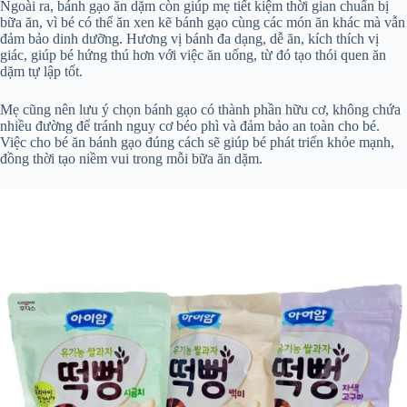
Ngoài ra, bánh gạo ăn dặm còn giúp mẹ tiết kiệm thời gian chuẩn bị
bữa ăn, vì bé có thể ăn xen kẽ bánh gạo cùng các món ăn khác mà vẫn
đảm bảo dinh dưỡng. Hương vị bánh đa dạng, dễ ăn, kích thích vị
giác, giúp bé hứng thú hơn với việc ăn uống, từ đó tạo thói quen ăn
dặm tự lập tốt.
Mẹ cũng nên lưu ý chọn bánh gạo có thành phần hữu cơ, không chứa
nhiều đường để tránh nguy cơ béo phì và đảm bảo an toàn cho bé.
Việc cho bé ăn bánh gạo đúng cách sẽ giúp bé phát triển khỏe mạnh,
đồng thời tạo niềm vui trong mỗi bữa ăn dặm.