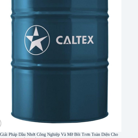
Giải Pháp Dầu Nhớt Công Nghiệp Và Mỡ Bôi Trơn Toàn Diện Cho