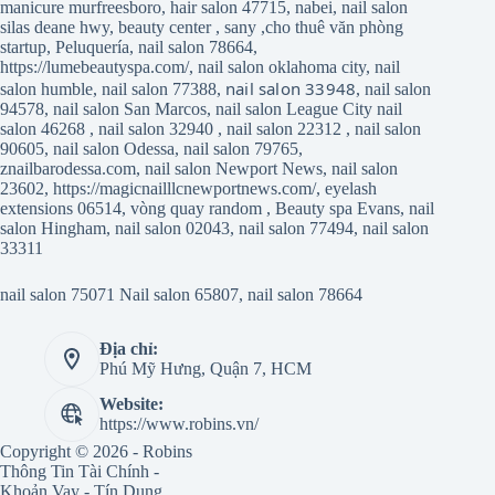
manicure murfreesboro
,
hair salon 47715
,
nabei
,
nail salon
silas deane hwy
,
beauty center
,
sany
,
cho thuê văn phòng
startup
,
Peluquería
,
nail salon 78664
,
https://lumebeautyspa.com/
,
nail salon oklahoma city
,
nail
nail salon 33948
salon humble
,
nail salon 77388
,
,
nail salon
94578
,
nail salon San Marcos
,
nail salon League City
nail
salon 46268
,
nail salon 32940
,
nail salon 22312
,
nail salon
90605
,
nail salon Odessa
,
nail salon 79765
,
znailbarodessa.com
,
nail salon Newport News
,
nail salon
23602
,
https://magicnailllcnewportnews.com/
,
eyelash
extensions 06514
,
vòng quay random
,
Beauty spa Evans
,
nail
salon Hingham
,
nail salon 02043
,
nail salon 77494
,
nail salon
33311
nail salon 75071
Nail salon 65807
,
nail salon 78664
Địa chỉ:
Phú Mỹ Hưng, Quận 7, HCM
Website:
https://www.robins.vn/
Copyright © 2026 - Robins
Thông Tin Tài Chính -
Khoản Vay - Tín Dụng