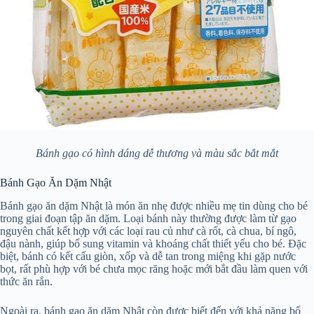
Bánh gạo có hình dáng dễ thương và màu sắc bắt mắt
Bánh Gạo Ăn Dặm Nhật
Bánh gạo ăn dặm Nhật là món ăn nhẹ được nhiều mẹ tin dùng cho bé
trong giai đoạn tập ăn dặm. Loại bánh này thường được làm từ gạo
nguyên chất kết hợp với các loại rau củ như cà rốt, cà chua, bí ngô,
đậu nành, giúp bổ sung vitamin và khoáng chất thiết yếu cho bé. Đặc
biệt, bánh có kết cấu giòn, xốp và dễ tan trong miệng khi gặp nước
bọt, rất phù hợp với bé chưa mọc răng hoặc mới bắt đầu làm quen với
thức ăn rắn.
Ngoài ra, bánh gạo ăn dặm Nhật còn được biết đến với khả năng bổ