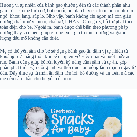
Hương vị tự nhiên của bánh gạo thường đến từ các thành phần như
gạo lứt Jasmine hữu cơ, bột chuối, bột đào hay các loại rau củ như bí
ngô, khoai lang, súp lơ. Nhờ vậy, bánh không chỉ ngon mà còn giàu
dưỡng chất như vitamin, chất xơ, DHA và Omega 3, hỗ trợ phát triển
toàn diện cho bé. Ngoài ra, bánh được chế biến theo phương pháp
nướng thay vì chiên, giúp giữ nguyên giá trị dinh dưỡng và giảm
lượng dầu mỡ không cần thiết.
Mẹ có thể yên tâm cho bé sử dụng bánh gạo ăn dặm vị tự nhiên từ
khoảng 5-7 tháng tuổi, khi bé đã quen với việc nhai và nuốt thức ăn
rắn. Bánh cũng giúp bé rèn luyện kỹ năng cầm nắm và tự ăn, góp
phần phát triển vận động tinh và thói quen ăn uống lành mạnh ngay từ
đầu. Đây thực sự là món ăn dặm tiện lợi, bổ dưỡng và an toàn mà các
mẹ nên cân nhắc cho bé yêu của mình.