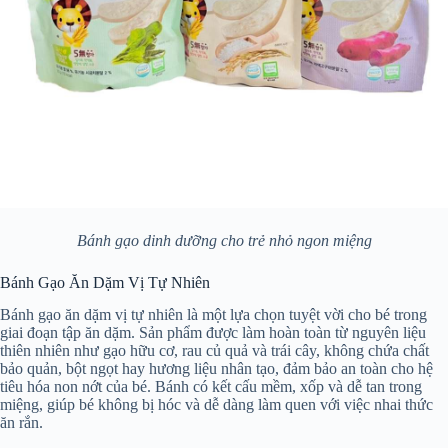
Bánh gạo dinh dưỡng cho trẻ nhỏ ngon miệng
Bánh Gạo Ăn Dặm Vị Tự Nhiên
Bánh gạo ăn dặm vị tự nhiên là một lựa chọn tuyệt vời cho bé trong
giai đoạn tập ăn dặm. Sản phẩm được làm hoàn toàn từ nguyên liệu
thiên nhiên như gạo hữu cơ, rau củ quả và trái cây, không chứa chất
bảo quản, bột ngọt hay hương liệu nhân tạo, đảm bảo an toàn cho hệ
tiêu hóa non nớt của bé. Bánh có kết cấu mềm, xốp và dễ tan trong
miệng, giúp bé không bị hóc và dễ dàng làm quen với việc nhai thức
ăn rắn.