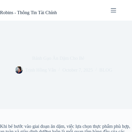
Skip
to
Robins - Thông Tin Tài Chính
content
Bánh Gạo Ăn Dặm Cho Bé
Trịnh Hồng Vân
October 7, 2025
BLOG
Khi bé bước vào giai đoạn ăn dặm, việc lựa chọn thực phẩm phù hợp,
an toàn và giàu dinh dưỡng luôn là mối quan tâm hàng đầu của các