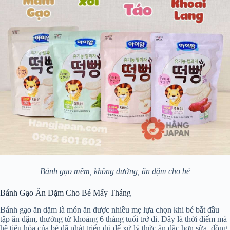
Bánh gạo mềm, không đường, ăn dặm cho bé
Bánh Gạo Ăn Dặm Cho Bé Mấy Tháng
Bánh gạo ăn dặm là món ăn được nhiều mẹ lựa chọn khi bé bắt đầu
tập ăn dặm, thường từ khoảng 6 tháng tuổi trở đi. Đây là thời điểm mà
hệ tiêu hóa của bé đã phát triển đủ để xử lý thức ăn đặc hơn sữa, đồng