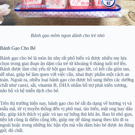
Bánh gạo mềm ngon dành cho trẻ nhỏ
Bánh Gạo Cho Bé
Bánh gạo cho bé là món ăn nhẹ rất phổ biến và được nhiều mẹ lựa
chọn trong giai đoạn ăn dặm của trẻ từ khoảng 6 tháng tuổi trở lên.
Bánh được làm chủ yếu từ bột gạo hoặc gạo lứt, có kết cấu giòn tan,
dễ nhai, giúp bé làm quen với việc cắn, nhai thực phẩm một cách an
toàn. Ngoài ra, nhiều loại bánh gạo còn được bổ sung thêm các dưỡng
chất như canxi, sắt, vitamin B, DHA nhằm hỗ trợ phát triển xương,
não bộ và hệ miễn dịch cho bé.
Trên thị trường hiện nay, bánh gạo cho bé rất đa dạng về hương vị và
mẫu mã, từ vị truyền thống đến vị phô mai, tảo biển, mật ong hay dâu
tây, giúp kích thích vị giác và tạo sự hứng thú khi ăn. Bao bì nhỏ gọn,
tiện lợi cũng là điểm cộng lớn, giúp mẹ dễ dàng mang theo khi đi ra
ngoài hoặc trong những lúc bận rộn mà vẫn đảm bảo bé được ăn đúng
giờ, đủ chất.