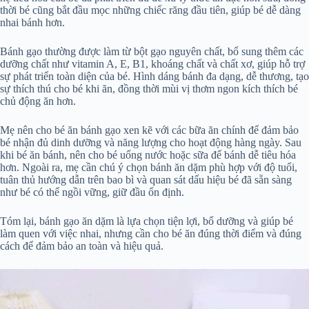
thời bé cũng bắt đầu mọc những chiếc răng đầu tiên, giúp bé dễ dàng
nhai bánh hơn.
Bánh gạo thường được làm từ bột gạo nguyên chất, bổ sung thêm các
dưỡng chất như vitamin A, E, B1, khoáng chất và chất xơ, giúp hỗ trợ
sự phát triển toàn diện của bé. Hình dáng bánh đa dạng, dễ thương, tạo
sự thích thú cho bé khi ăn, đồng thời mùi vị thơm ngon kích thích bé
chủ động ăn hơn.
Mẹ nên cho bé ăn bánh gạo xen kẽ với các bữa ăn chính để đảm bảo
bé nhận đủ dinh dưỡng và năng lượng cho hoạt động hàng ngày. Sau
khi bé ăn bánh, nên cho bé uống nước hoặc sữa để bánh dễ tiêu hóa
hơn. Ngoài ra, mẹ cần chú ý chọn bánh ăn dặm phù hợp với độ tuổi,
tuân thủ hướng dẫn trên bao bì và quan sát dấu hiệu bé đã sẵn sàng
như bé có thể ngồi vững, giữ đầu ổn định.
Tóm lại, bánh gạo ăn dặm là lựa chọn tiện lợi, bổ dưỡng và giúp bé
làm quen với việc nhai, nhưng cần cho bé ăn đúng thời điểm và đúng
cách để đảm bảo an toàn và hiệu quả.