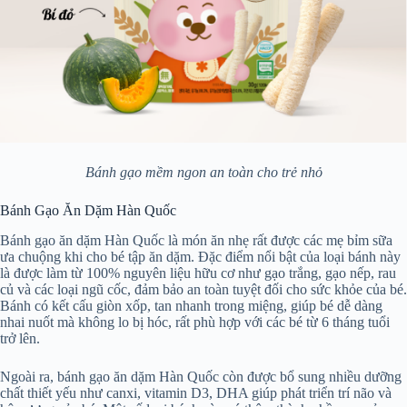
Bánh gạo mềm ngon an toàn cho trẻ nhỏ
Bánh Gạo Ăn Dặm Hàn Quốc
Bánh gạo ăn dặm Hàn Quốc là món ăn nhẹ rất được các mẹ bỉm sữa
ưa chuộng khi cho bé tập ăn dặm. Đặc điểm nổi bật của loại bánh này
là được làm từ 100% nguyên liệu hữu cơ như gạo trắng, gạo nếp, rau
củ và các loại ngũ cốc, đảm bảo an toàn tuyệt đối cho sức khỏe của bé.
Bánh có kết cấu giòn xốp, tan nhanh trong miệng, giúp bé dễ dàng
nhai nuốt mà không lo bị hóc, rất phù hợp với các bé từ 6 tháng tuổi
trở lên.
Ngoài ra, bánh gạo ăn dặm Hàn Quốc còn được bổ sung nhiều dưỡng
chất thiết yếu như canxi, vitamin D3, DHA giúp phát triển trí não và