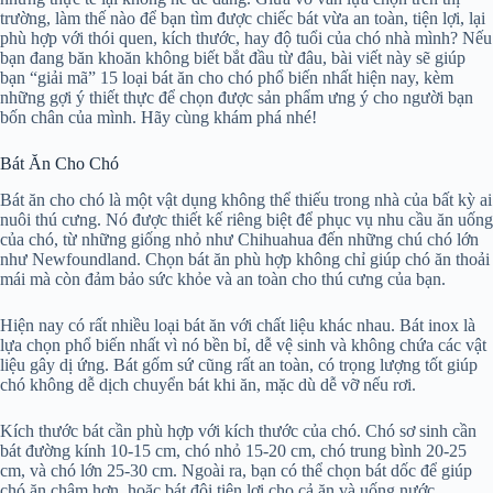
trường, làm thế nào để bạn tìm được chiếc bát vừa an toàn, tiện lợi, lại
phù hợp với thói quen, kích thước, hay độ tuổi của chó nhà mình? Nếu
bạn đang băn khoăn không biết bắt đầu từ đâu, bài viết này sẽ giúp
bạn “giải mã” 15 loại bát ăn cho chó phổ biến nhất hiện nay, kèm
những gợi ý thiết thực để chọn được sản phẩm ưng ý cho người bạn
bốn chân của mình. Hãy cùng khám phá nhé!
Bát Ăn Cho Chó
Bát ăn cho chó là một vật dụng không thể thiếu trong nhà của bất kỳ ai
nuôi thú cưng. Nó được thiết kế riêng biệt để phục vụ nhu cầu ăn uống
của chó, từ những giống nhỏ như Chihuahua đến những chú chó lớn
như Newfoundland. Chọn bát ăn phù hợp không chỉ giúp chó ăn thoải
mái mà còn đảm bảo sức khỏe và an toàn cho thú cưng của bạn.
Hiện nay có rất nhiều loại bát ăn với chất liệu khác nhau. Bát inox là
lựa chọn phổ biến nhất vì nó bền bỉ, dễ vệ sinh và không chứa các vật
liệu gây dị ứng. Bát gốm sứ cũng rất an toàn, có trọng lượng tốt giúp
chó không dễ dịch chuyển bát khi ăn, mặc dù dễ vỡ nếu rơi.
Kích thước bát cần phù hợp với kích thước của chó. Chó sơ sinh cần
bát đường kính 10-15 cm, chó nhỏ 15-20 cm, chó trung bình 20-25
cm, và chó lớn 25-30 cm. Ngoài ra, bạn có thể chọn bát dốc để giúp
chó ăn chậm hơn, hoặc bát đôi tiện lợi cho cả ăn và uống nước.