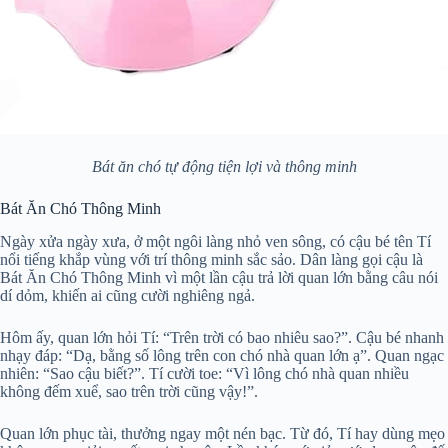
Bát ăn chó tự động tiện lợi và thông minh
Bát Ăn Chó Thông Minh
Ngày xửa ngày xưa, ở một ngôi làng nhỏ ven sông, có cậu bé tên Tí
nổi tiếng khắp vùng với trí thông minh sắc sảo. Dân làng gọi cậu là
Bát Ăn Chó Thông Minh vì một lần cậu trả lời quan lớn bằng câu nói
dí dỏm, khiến ai cũng cười nghiêng ngả.
Hôm ấy, quan lớn hỏi Tí: “Trên trời có bao nhiêu sao?”. Cậu bé nhanh
nhạy đáp: “Dạ, bằng số lông trên con chó nhà quan lớn ạ”. Quan ngạc
nhiên: “Sao cậu biết?”. Tí cười toe: “Vì lông chó nhà quan nhiều
không đếm xuể, sao trên trời cũng vậy!”.
Quan lớn phục tài, thưởng ngay một nén bạc. Từ đó, Tí hay dùng mẹo