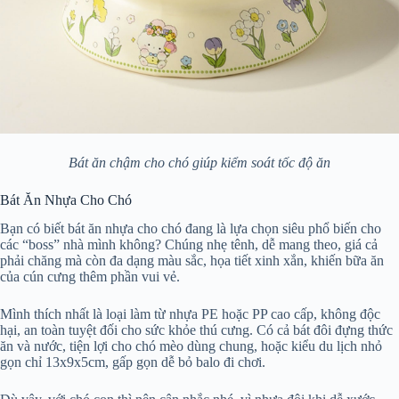
Bát ăn chậm cho chó giúp kiểm soát tốc độ ăn
Bát Ăn Nhựa Cho Chó
Bạn có biết bát ăn nhựa cho chó đang là lựa chọn siêu phổ biến cho
các “boss” nhà mình không? Chúng nhẹ tênh, dễ mang theo, giá cả
phải chăng mà còn đa dạng màu sắc, họa tiết xinh xắn, khiến bữa ăn
của cún cưng thêm phần vui vẻ.
Mình thích nhất là loại làm từ nhựa PE hoặc PP cao cấp, không độc
hại, an toàn tuyệt đối cho sức khỏe thú cưng. Có cả bát đôi đựng thức
ăn và nước, tiện lợi cho chó mèo dùng chung, hoặc kiểu du lịch nhỏ
gọn chỉ 13x9x5cm, gấp gọn dễ bỏ balo đi chơi.