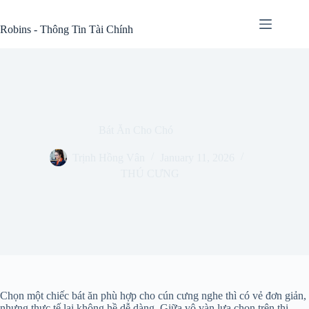
Skip
to
Robins - Thông Tin Tài Chính
content
Bát Ăn Cho Chó
Trịnh Hồng Vân
January 11, 2026
THÚ CƯNG
Chọn một chiếc bát ăn phù hợp cho cún cưng nghe thì có vẻ đơn giản,
nhưng thực tế lại không hề dễ dàng. Giữa vô vàn lựa chọn trên thị