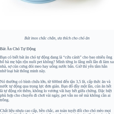
Bát inox chắc chắn, ưa thích cho chó ăn
Bát Ăn Chó Tự Động
Bạn có biết bát ăn chó tự động đang là “cứu cánh” cho bao nhiêu ông
bố bà mẹ bận rộn nuôi pet không? Mình từng lo lắng mỗi lần đi làm xa
nhà, sợ cún cưng đói meo hay uống nước bẩn. Giờ thì yên tâm hẳn
nhờ loại bát thông minh này.
Nó thường có bình chứa lớn, từ 600ml đến tận 3,5 lít, cấp thức ăn và
nước tự động qua trọng lực đơn giản. Bạn đổ đầy một lần, cún ăn hết
là tự động rót thêm, không lo vương vãi hay hết giữa chừng. Đặc biệt
phù hợp cho chuyến đi chơi vài ngày, pet vẫn no nê mà không cần ai
trông.
Chất liệu nhựa cao cấp, bền chắc, an toàn tuyệt đối cho chó mèo mọi