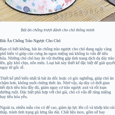
Bát ăn chống trượt dành cho chó thông minh
Bát Ăn Chống Trào Ngược Cho Chó
Bạn có biết không, bát ăn chống trào ngược cho chó đang ngày càng
phổ biến vì giúp cún cưng ăn ngon miệng mà không lo vấn đề tiêu
hóa. Những chú chó hay ăn vội thường gặp tình trạng dịch dạ dày trào
lên, gây khó chịu, nôn mửa. Loại bát này thiết kế đặc biệt để giải quyết
ngay từ gốc rễ.
Thiết kế phổ biến nhất là bát ăn dốc hoặc có góc nghiêng, giúp chó ăn
chậm hơn, không nuốt chửng thức ăn. Nhờ vậy, dạ dày có thời gian
tiết dịch tiêu hóa đầy đủ, giảm nguy cơ trào ngược axit và rối loạn
đường ruột. Đặc biệt phù hợp với chó già, chó có vấn đề răng miệng
hay tiêu hóa yếu.
Ngoài ra, nhiều mẫu còn có đế cao, giảm áp lực lên cổ và khớp khi cúi
thấp, tránh tình trạng gù lưng lâu dài. Chất liệu inox, gốm sứ hay