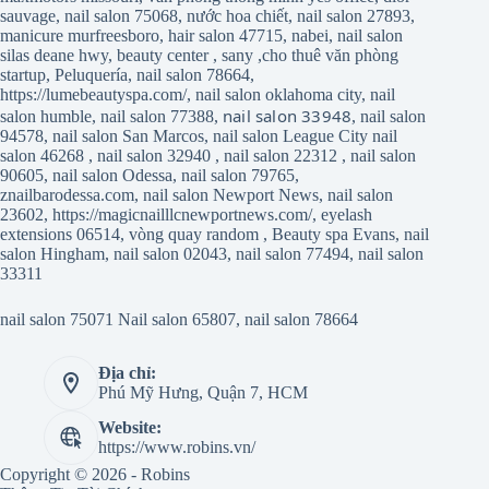
sauvage
,
nail salon 75068
,
nước hoa chiết
,
nail salon 27893
,
manicure murfreesboro
,
hair salon 47715
,
nabei
,
nail salon
silas deane hwy
,
beauty center
,
sany
,
cho thuê văn phòng
startup
,
Peluquería
,
nail salon 78664
,
https://lumebeautyspa.com/
,
nail salon oklahoma city
,
nail
nail salon 33948
salon humble
,
nail salon 77388
,
,
nail salon
94578
,
nail salon San Marcos
,
nail salon League City
nail
salon 46268
,
nail salon 32940
,
nail salon 22312
,
nail salon
90605
,
nail salon Odessa
,
nail salon 79765
,
znailbarodessa.com
,
nail salon Newport News
,
nail salon
23602
,
https://magicnailllcnewportnews.com/
,
eyelash
extensions 06514
,
vòng quay random
,
Beauty spa Evans
,
nail
salon Hingham
,
nail salon 02043
,
nail salon 77494
,
nail salon
33311
nail salon 75071
Nail salon 65807
,
nail salon 78664
Địa chỉ:
Phú Mỹ Hưng, Quận 7, HCM
Website:
https://www.robins.vn/
Copyright © 2026 - Robins