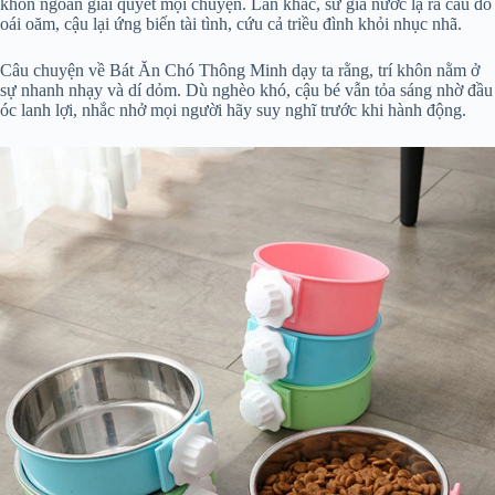
khôn ngoan giải quyết mọi chuyện. Lần khác, sứ giả nước lạ ra câu đố
oái oăm, cậu lại ứng biến tài tình, cứu cả triều đình khỏi nhục nhã.
Câu chuyện về Bát Ăn Chó Thông Minh dạy ta rằng, trí khôn nằm ở
sự nhanh nhạy và dí dỏm. Dù nghèo khó, cậu bé vẫn tỏa sáng nhờ đầu
óc lanh lợi, nhắc nhở mọi người hãy suy nghĩ trước khi hành động.