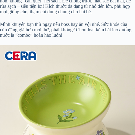
hơn, không “càn quét” hết sạch. Đế chống trượt, màu sắc bắt mắt, dễ
rửa sạch – siêu tiện lợi! Kích thước đa dạng từ nhỏ đến lớn, phù hợp
mọi giống chó, thậm chí dùng chung cho hai bé.
Mình khuyên bạn thử ngay nếu boss hay ăn vội nhé. Sức khỏe của
cún đáng giá hơn mọi thứ, phải không? Chọn loại kèm bát inox uống
nước là “combo” hoàn hảo luôn!