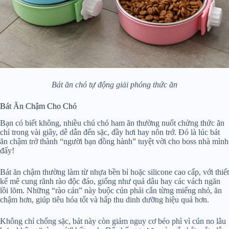
Bát ăn chó tự động giải phóng thức ăn
Bát Ăn Chậm Cho Chó
Bạn có biết không, nhiều chú chó ham ăn thường nuốt chửng thức ăn
chỉ trong vài giây, dễ dẫn đến sặc, đầy hơi hay nôn trớ. Đó là lúc bát
ăn chậm trở thành “người bạn đồng hành” tuyệt vời cho boss nhà mình
đấy!
Bát ăn chậm thường làm từ nhựa bền bỉ hoặc silicone cao cấp, với thiết
kế mê cung rãnh rào độc đáo, giống như quả dâu hay các vách ngăn
lồi lõm. Những “rào cản” này buộc cún phải cắn từng miếng nhỏ, ăn
chậm hơn, giúp tiêu hóa tốt và hấp thu dinh dưỡng hiệu quả hơn.
Không chỉ chống sặc, bát này còn giảm nguy cơ béo phì vì cún no lâu