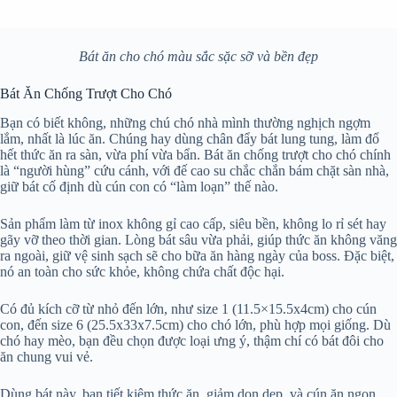
Bát ăn cho chó màu sắc sặc sỡ và bền đẹp
Bát Ăn Chống Trượt Cho Chó
Bạn có biết không, những chú chó nhà mình thường nghịch ngợm
lắm, nhất là lúc ăn. Chúng hay dùng chân đẩy bát lung tung, làm đổ
hết thức ăn ra sàn, vừa phí vừa bẩn. Bát ăn chống trượt cho chó chính
là “người hùng” cứu cánh, với đế cao su chắc chắn bám chặt sàn nhà,
giữ bát cố định dù cún con có “làm loạn” thế nào.
Sản phẩm làm từ inox không gỉ cao cấp, siêu bền, không lo rỉ sét hay
gãy vỡ theo thời gian. Lòng bát sâu vừa phải, giúp thức ăn không văng
ra ngoài, giữ vệ sinh sạch sẽ cho bữa ăn hàng ngày của boss. Đặc biệt,
nó an toàn cho sức khỏe, không chứa chất độc hại.
Có đủ kích cỡ từ nhỏ đến lớn, như size 1 (11.5×15.5x4cm) cho cún
con, đến size 6 (25.5x33x7.5cm) cho chó lớn, phù hợp mọi giống. Dù
chó hay mèo, bạn đều chọn được loại ưng ý, thậm chí có bát đôi cho
ăn chung vui vẻ.
Dùng bát này, bạn tiết kiệm thức ăn, giảm dọn dẹp, và cún ăn ngon