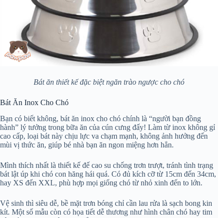
Bát ăn thiết kế đặc biệt ngăn trào ngược cho chó
Bát Ăn Inox Cho Chó
Bạn có biết không, bát ăn inox cho chó chính là “người bạn đồng
hành” lý tưởng trong bữa ăn của cún cưng đấy! Làm từ inox không gỉ
cao cấp, loại bát này chịu lực va chạm mạnh, không ảnh hưởng đến
mùi vị thức ăn, giúp bé nhà bạn ăn ngon miệng hơn hẳn.
Mình thích nhất là thiết kế đế cao su chống trơn trượt, tránh tình trạng
bát lật úp khi chó con hăng hái quá. Có đủ kích cỡ từ 15cm đến 34cm,
hay XS đến XXL, phù hợp mọi giống chó từ nhỏ xinh đến to lớn.
Vệ sinh thì siêu dễ, bề mặt trơn bóng chỉ cần lau rửa là sạch bong kin
kít. Một số mẫu còn có họa tiết dễ thương như hình chân chó hay tim