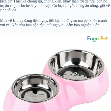
kích cỡ. Thiết kế chống gù, chống kiến, khay tháo rời dễ rửa, còn hỗ
trợ ăn chậm cho bé hay nuốt vội. Có loại 2 ngăn riêng ăn uống, giữ vệ
sinh tối đa.
Mua về là thấy đáng tiền ngay, tiết kiệm thời gian mà pet khỏe mạnh
vui vẻ. Nếu nhà bạn bận rộn, thử ngay đi, đảm bảo nghiện luôn!