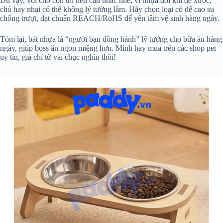
Dù vậy, với chó con thì nên cân nhắc nhé, vì nhựa đôi khi dễ xước,
chó hay nhai có thể không lý tưởng lắm. Hãy chọn loại có đế cao su
chống trượt, đạt chuẩn REACH/RoHS để yên tâm vệ sinh hàng ngày.
Tóm lại, bát nhựa là “người bạn đồng hành” lý tưởng cho bữa ăn hàng
ngày, giúp boss ăn ngon miệng hơn. Mình hay mua trên các shop pet
uy tín, giá chỉ từ vài chục nghìn thôi!