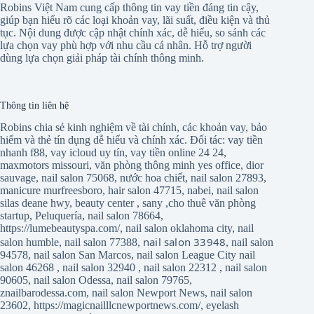
Robins Việt Nam cung cấp thông tin vay tiền đáng tin cậy,
giúp bạn hiểu rõ các loại khoản vay, lãi suất, điều kiện và thủ
tục. Nội dung được cập nhật chính xác, dễ hiểu, so sánh các
lựa chọn vay phù hợp với nhu cầu cá nhân. Hỗ trợ người
dùng lựa chọn giải pháp tài chính thông minh.
Thông tin liên hệ
Robins chia sẻ kinh nghiệm về tài chính, các khoản vay, bảo
hiểm và thẻ tín dụng dễ hiểu và chính xác. Đối tác:
vay tiền
nhanh f88
,
vay icloud uy tín
,
vay tiền online 24 24
,
maxmotors missouri
,
văn phòng thông minh yes office
,
dior
sauvage
,
nail salon 75068
,
nước hoa chiết
,
nail salon 27893
,
manicure murfreesboro
,
hair salon 47715
,
nabei
,
nail salon
silas deane hwy
,
beauty center
,
sany
,
cho thuê văn phòng
startup
,
Peluquería
,
nail salon 78664
,
https://lumebeautyspa.com/
,
nail salon oklahoma city
,
nail
nail salon 33948
salon humble
,
nail salon 77388
,
,
nail salon
94578
,
nail salon San Marcos
,
nail salon League City
nail
salon 46268
,
nail salon 32940
,
nail salon 22312
,
nail salon
90605
,
nail salon Odessa
,
nail salon 79765
,
znailbarodessa.com
,
nail salon Newport News
,
nail salon
23602
,
https://magicnailllcnewportnews.com/
,
eyelash