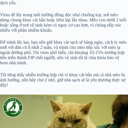
dịch yếu.
Virus dễ lây trong môi trường đông đúc như chuồng trại, nơi mèo
dùng chung khay cát bẩn hoặc liếm láp lẫn nhau. Mèo con dưới 2 tuổi
hoặc sống ở nơi vệ sinh kém có nguy cơ cao hơn, vì chúng tiếp xúc
nhiều với phân nhiễm khuẩn.
Để tránh lây lan, bạn nên giữ khay cát sạch sẽ hàng ngày, cách ly mèo
mới với đàn cũ ít nhất 2 tuần, và tránh cho mèo tiếp xúc với mèo lạ
ngoài đường phố. Dù virus phổ biến, chỉ khoảng 10-15% trường hợp
tiến triển thành FIP chết người, nên vệ sinh tốt là chìa khóa bảo vệ
boss nhà mình.
Tôi từng thấy nhiều trường hợp chỉ vì khay cát bẩn mà cả nhà mèo bị
ảnh hưởng, nên hãy chú ý nhé, giữ nhà sạch sẽ là yêu thương thực sự
đấy!