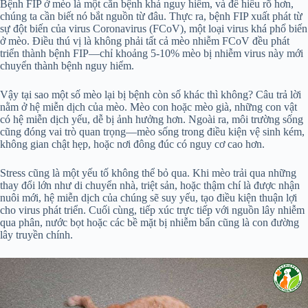
Bệnh FIP ở mèo là một căn bệnh khá nguy hiểm, và để hiểu rõ hơn,
chúng ta cần biết nó bắt nguồn từ đâu. Thực ra, bệnh FIP xuất phát từ
sự đột biến của virus Coronavirus (FCoV), một loại virus khá phổ biến
ở mèo. Điều thú vị là không phải tất cả mèo nhiễm FCoV đều phát
triển thành bệnh FIP—chỉ khoảng 5-10% mèo bị nhiễm virus này mới
chuyển thành bệnh nguy hiểm.
Vậy tại sao một số mèo lại bị bệnh còn số khác thì không? Câu trả lời
nằm ở hệ miễn dịch của mèo. Mèo con hoặc mèo già, những con vật
có hệ miễn dịch yếu, dễ bị ảnh hưởng hơn. Ngoài ra, môi trường sống
cũng đóng vai trò quan trọng—mèo sống trong điều kiện vệ sinh kém,
không gian chật hẹp, hoặc nơi đông đúc có nguy cơ cao hơn.
Stress cũng là một yếu tố không thể bỏ qua. Khi mèo trải qua những
thay đổi lớn như di chuyển nhà, triệt sản, hoặc thậm chí là được nhận
nuôi mới, hệ miễn dịch của chúng sẽ suy yếu, tạo điều kiện thuận lợi
cho virus phát triển. Cuối cùng, tiếp xúc trực tiếp với nguồn lây nhiễm
qua phân, nước bọt hoặc các bề mặt bị nhiễm bẩn cũng là con đường
lây truyền chính.