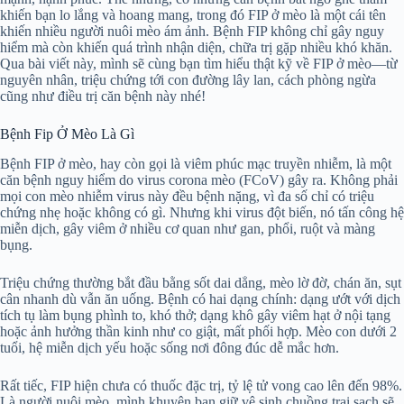
khiến bạn lo lắng và hoang mang, trong đó FIP ở mèo là một cái tên
khiến nhiều người nuôi mèo ám ảnh. Bệnh FIP không chỉ gây nguy
hiểm mà còn khiến quá trình nhận diện, chữa trị gặp nhiều khó khăn.
Qua bài viết này, mình sẽ cùng bạn tìm hiểu thật kỹ về FIP ở mèo—từ
nguyên nhân, triệu chứng tới con đường lây lan, cách phòng ngừa
cũng như điều trị căn bệnh này nhé!
Bệnh Fip Ở Mèo Là Gì
Bệnh FIP ở mèo, hay còn gọi là viêm phúc mạc truyền nhiễm, là một
căn bệnh nguy hiểm do virus corona mèo (FCoV) gây ra. Không phải
mọi con mèo nhiễm virus này đều bệnh nặng, vì đa số chỉ có triệu
chứng nhẹ hoặc không có gì. Nhưng khi virus đột biến, nó tấn công hệ
miễn dịch, gây viêm ở nhiều cơ quan như gan, phổi, ruột và màng
bụng.
Triệu chứng thường bắt đầu bằng sốt dai dẳng, mèo lờ đờ, chán ăn, sụt
cân nhanh dù vẫn ăn uống. Bệnh có hai dạng chính: dạng ướt với dịch
tích tụ làm bụng phình to, khó thở; dạng khô gây viêm hạt ở nội tạng
hoặc ảnh hưởng thần kinh như co giật, mất phối hợp. Mèo con dưới 2
tuổi, hệ miễn dịch yếu hoặc sống nơi đông đúc dễ mắc hơn.
Rất tiếc, FIP hiện chưa có thuốc đặc trị, tỷ lệ tử vong cao lên đến 98%.
Là người nuôi mèo, mình khuyên bạn giữ vệ sinh chuồng trại sạch sẽ,