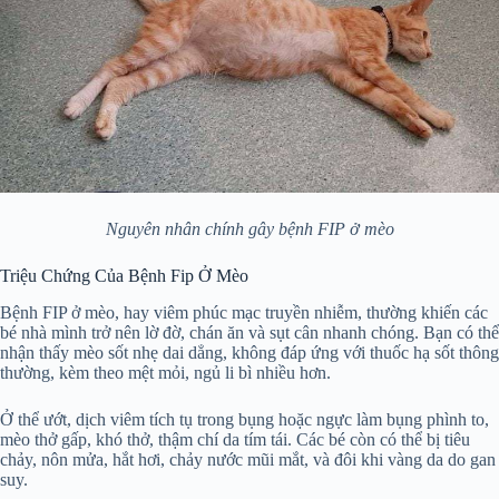
Nguyên nhân chính gây bệnh FIP ở mèo
Triệu Chứng Của Bệnh Fip Ở Mèo
Bệnh FIP ở mèo, hay viêm phúc mạc truyền nhiễm, thường khiến các
bé nhà mình trở nên lờ đờ, chán ăn và sụt cân nhanh chóng. Bạn có thể
nhận thấy mèo sốt nhẹ dai dẳng, không đáp ứng với thuốc hạ sốt thông
thường, kèm theo mệt mỏi, ngủ li bì nhiều hơn.
Ở thể ướt, dịch viêm tích tụ trong bụng hoặc ngực làm bụng phình to,
mèo thở gấp, khó thở, thậm chí da tím tái. Các bé còn có thể bị tiêu
chảy, nôn mửa, hắt hơi, chảy nước mũi mắt, và đôi khi vàng da do gan
suy.