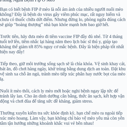
Bạn có biết bệnh FIP ở mèo là nỗi ám ảnh của nhiều người nuôi mèo
không? Đây là bệnh do virus gây viêm phúc mạc, rất nguy hiểm và
chưa có thuốc chữa dứt điểm. Nhưng đừng lo, phòng ngừa đúng cách
sẽ giúp “hoàng thượng” nhà bạn khỏe mạnh hơn bao giờ hết.
Trước tiên, hãy đưa mèo đi tiêm vaccine FIP đầy đủ nhé. Từ 4 tháng
tuổi trở lên, tiêm nhắc lại hàng năm theo lịch bác sĩ thú y, giúp tạo
kháng thể giảm tới 85% nguy cơ mắc bệnh. Đây là biện pháp tốt nhất
hiện nay đấy!
Tiếp theo, giữ môi trường sống sạch sẽ là chìa khóa. Vệ sinh khay cát,
bát ăn, đồ chơi hàng ngày, khử trùng bằng dung dịch an toàn. Đặt khu
vệ sinh xa chỗ ăn ngủ, tránh mèo tiếp xúc phân hay nước bọt của mèo
lạ.
Nuôi ít mèo thôi, cách ly mèo mới hoặc nghi bệnh ngay lập tức để
tránh lây lan. Cho ăn dinh dưỡng cân bằng, thức ăn sạch, kết hợp vận
động và chơi đùa để tăng sức đề kháng, giảm stress.
Thường xuyên kiểm tra sức khỏe định kỳ, hạn chế mèo ra ngoài tiếp
xúc mèo hoang. Làm vậy, bạn không chỉ bảo vệ mèo yêu mà còn yên
tâm tận hưởng những khoảnh khắc vui vẻ bên nhau!