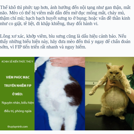
Thể khô thì phức tạp hơn, ảnh hưởng đến nội tạng như gan thận, mắt
não. Mèo có thể bị viêm mắt dẫn đến mờ đục mống mắt, chảy mủ,
thậm chí mù; hạch bạch huyết sưng to ở bụng; hoặc vấn đề thần kinh
như co giật, tê liệt, đi khập khiễng, thay đổi hành vi.
Lông xơ xác, khớp viêm, bìu sưng cũng là dấu hiệu cảnh báo. Nếu
thấy những biểu hiện này, hãy đưa mèo đến thú y ngay để chẩn đoán
sớm, vì FIP tiến triển rất nhanh và nguy hiểm.