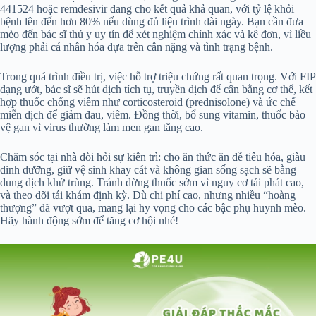
441524 hoặc remdesivir đang cho kết quả khả quan, với tỷ lệ khỏi
bệnh lên đến hơn 80% nếu dùng đủ liệu trình dài ngày. Bạn cần đưa
mèo đến bác sĩ thú y uy tín để xét nghiệm chính xác và kê đơn, vì liều
lượng phải cá nhân hóa dựa trên cân nặng và tình trạng bệnh.
Trong quá trình điều trị, việc hỗ trợ triệu chứng rất quan trọng. Với FIP
dạng ướt, bác sĩ sẽ hút dịch tích tụ, truyền dịch để cân bằng cơ thể, kết
hợp thuốc chống viêm như corticosteroid (prednisolone) và ức chế
miễn dịch để giảm đau, viêm. Đồng thời, bổ sung vitamin, thuốc bảo
vệ gan vì virus thường làm men gan tăng cao.
Chăm sóc tại nhà đòi hỏi sự kiên trì: cho ăn thức ăn dễ tiêu hóa, giàu
dinh dưỡng, giữ vệ sinh khay cát và không gian sống sạch sẽ bằng
dung dịch khử trùng. Tránh dừng thuốc sớm vì nguy cơ tái phát cao,
và theo dõi tái khám định kỳ. Dù chi phí cao, nhưng nhiều “hoàng
thượng” đã vượt qua, mang lại hy vọng cho các bậc phụ huynh mèo.
Hãy hành động sớm để tăng cơ hội nhé!