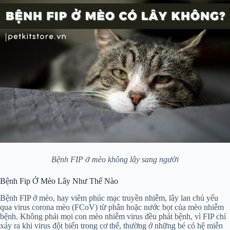
Bệnh FIP ở mèo không lây sang người
Bệnh Fip Ở Mèo Lây Như Thế Nào
Bệnh FIP ở mèo, hay viêm phúc mạc truyền nhiễm, lây lan chủ yếu
qua virus corona mèo (FCoV) từ phân hoặc nước bọt của mèo nhiễm
bệnh. Không phải mọi con mèo nhiễm virus đều phát bệnh, vì FIP chỉ
xảy ra khi virus đột biến trong cơ thể, thường ở những bé có hệ miễn