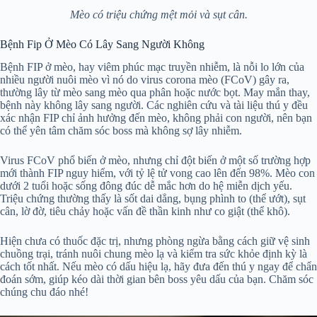
Mèo có triệu chứng mệt mỏi và sụt cân.
Bệnh Fip Ở Mèo Có Lây Sang Người Không
Bệnh FIP ở mèo, hay viêm phúc mạc truyền nhiễm, là nỗi lo lớn của
nhiều người nuôi mèo vì nó do virus corona mèo (FCoV) gây ra,
thường lây từ mèo sang mèo qua phân hoặc nước bọt. May mắn thay,
bệnh này không lây sang người. Các nghiên cứu và tài liệu thú y đều
xác nhận FIP chỉ ảnh hưởng đến mèo, không phải con người, nên bạn
có thể yên tâm chăm sóc boss mà không sợ lây nhiễm.
Virus FCoV phổ biến ở mèo, nhưng chỉ đột biến ở một số trường hợp
mới thành FIP nguy hiểm, với tỷ lệ tử vong cao lên đến 98%. Mèo con
dưới 2 tuổi hoặc sống đông đúc dễ mắc hơn do hệ miễn dịch yếu.
Triệu chứng thường thấy là sốt dai dẳng, bụng phình to (thể ướt), sụt
cân, lờ đờ, tiêu chảy hoặc vấn đề thần kinh như co giật (thể khô).
Hiện chưa có thuốc đặc trị, nhưng phòng ngừa bằng cách giữ vệ sinh
chuồng trại, tránh nuôi chung mèo lạ và kiểm tra sức khỏe định kỳ là
cách tốt nhất. Nếu mèo có dấu hiệu lạ, hãy đưa đến thú y ngay để chẩn
đoán sớm, giúp kéo dài thời gian bên boss yêu dấu của bạn. Chăm sóc
chúng chu đáo nhé!