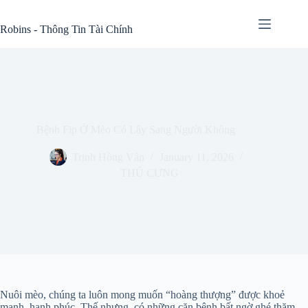
Skip
to
Robins - Thông Tin Tài Chính
content
Bệnh Fip Ở Mèo Có Lây Sang Người Không
Trịnh Hồng Vân
January 11, 2026
THÚ CƯNG
Nuôi mèo, chúng ta luôn mong muốn “hoàng thượng” được khoẻ
mạnh, hạnh phúc. Thế nhưng, có những căn bệnh bất ngờ ghé thăm