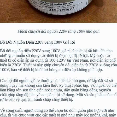
Mạch chuyển đổi nguồn 220v sang 100v nhỏ gọn
Bộ Đổi Nguồn Điện 220v Sang 100v Giá Rẻ
Bộ đổi nguồn điện 220V sang 100V giá rẻ là thiết bị rất hữu ích cho
những ai muốn sử dụng các thiết bị điện nội địa Nhật, Mỹ hoặc các
thiết bị có điện áp sử dụng từ 100-120V tại Việt Nam, nơi điện áp phổ
biến là 220V. Thiết bị này giúp chuyển đổi điện áp từ 220V xuống còn
100V, bảo vệ thiết bị khỏi hư hỏng do điện áp không phù hợp.
Các bộ đổi nguồn giá rẻ thường có thiết kế nhỏ gọn, dễ lắp đặt và sử
dụng ngay mà không cần kiến thức kỹ thuật phức tạp. Vỏ ngoài có thể
làm bằng tôn sơn tĩnh điện hoặc nhựa, dây quấn bằng đồng nguyên
chất giúp tăng độ bền và an toàn khi sử dụng. Một số sản phẩm còn có
rơ-le bảo vệ quá tải, tránh chập cháy thiết bị.
Về công suất, người dùng có thể chọn bộ đổi nguồn phù hợp với nhu
cầu, từ vài chục watt cho các thiết bị nhỏ như máy lọc không khí, máy