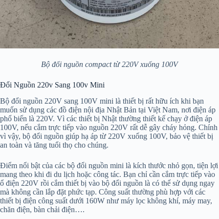
Bộ đổi nguồn compact từ 220V xuống 100V
Đổi Nguồn 220v Sang 100v Mini
Bộ đổi nguồn 220V sang 100V mini là thiết bị rất hữu ích khi bạn
muốn sử dụng các đồ điện nội địa Nhật Bản tại Việt Nam, nơi điện áp
phổ biến là 220V. Vì các thiết bị Nhật thường thiết kế chạy ở điện áp
100V, nếu cắm trực tiếp vào nguồn 220V rất dễ gây cháy hỏng. Chính
vì vậy, bộ đổi nguồn giúp hạ áp từ 220V xuống 100V, bảo vệ thiết bị
an toàn và tăng tuổi thọ cho chúng.
Điểm nổi bật của các bộ đổi nguồn mini là kích thước nhỏ gọn, tiện lợi
mang theo khi đi du lịch hoặc công tác. Bạn chỉ cần cắm trực tiếp vào
ổ điện 220V rồi cắm thiết bị vào bộ đổi nguồn là có thể sử dụng ngay
mà không cần lắp đặt phức tạp. Công suất thường phù hợp với các
thiết bị điện công suất dưới 160W như máy lọc không khí, máy may,
chăn điện, bàn chải điện….