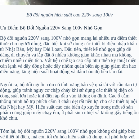
Bộ đổi nguồn hiệu suất cao 220v sang 100v
Ưu Điểm Bộ Đổi Nguồn 220v Sang 100v Nhỏ Gọn
Bộ đổi nguồn 220V sang 100V nhỏ gọn mang lại nhiều ưu điểm thiết
thực cho người dùng, đặc biệt khi sử dụng các thiết bị điện nhập khẩu
từ Nhật Bản, Mỹ hay Đài Loan. Đầu tiên, thiết kế nhỏ gọn giúp dễ
dàng di chuyển và lắp đặt ở nhiều không gian khác nhau mà không
chiếm nhiều diện tích. Vật liệu chế tạo cao cấp như thép kỹ thuật điện
cán lạnh và dây đồng hoặc dây nhôm quấn biến áp giúp giảm tổn hao
điện năng, tăng hiệu suất hoạt động và đảm bảo độ bền lâu dài.
Ngoài ra, bộ đổi nguồn còn có tính năng bảo vệ quá tải với cầu dao tự
động, giúp tránh nguy cơ chập cháy khi sử dụng các thiết bị điện có
công suất lớn hoặc khi điện áp đầu vào không ổn định. Các ổ cắm
thông minh hỗ trợ phích cắm 3 chấu dẹt rất tiện lợi cho các thiết bị nội
địa Nhật hay Mỹ. Hiệu suất cao của biến áp xuyến trong một số sản
phẩm cũng giúp máy chạy êm, ít phát sinh nhiệt và không gây tiếng ồn
khó chịu.
Tóm lại, bộ đổi nguồn 220V sang 100V nhỏ gọn không chỉ giúp bảo
vệ thiết bị điện, mà còn tối ưu hóa hiệu suất sử dụng, rất phù hợp với