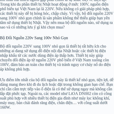
Trong khi đa phần thiết bị Nhật hoạt động ở mức 100V, nguồn điện
phổ biến tại Việt Nam lại là 220V. Nếu không có giải pháp phù hợp,
các thiết bị này dễ bị hỏng hóc, chập cháy. Vì vậy, bộ đổi nguồn 220V
sang 100V nhỏ gọn chính là sản phẩm không thể thiếu giúp bạn yên
tâm sử dụng thiết bị Nhật. Vậy nên mua bộ đổi nguồn nào, sử dụng ra
sao và có những lưu ý gì khi chọn mua?
Bộ Đổi Nguồn 220v Sang 100v Nhỏ Gọn
Bộ đổi nguồn 220V sang 100V nhỏ gọn là thiết bị rất hữu ích cho
những ai đang sử dụng đồ điện nội địa Nhật hoặc các thiết bị điện
nhập khẩu từ các nước dùng điện áp thấp hơn. Thiết bị này giúp
chuyển đổi điện áp từ nguồn 220V phổ biến ở Việt Nam xuống còn
100V, đảm bảo an toàn cho thiết bị và tránh nguy cơ cháy nổ do điện
áp không phù hợp.
Ưu điểm lớn nhất của bộ đổi nguồn này là thiết kế nhỏ gọn, tiện lợi, dễ
dàng mang theo khi đi du lịch hoặc đặt trong không gian hạn chế. Bạn
chỉ cần cắm trực tiếp vào ổ điện là có thể sử dụng ngay mà không cần
lắp đặt phức tạp. Ngoài ra, các model như LiOA DN002 còn có công
suất phù hợp với nhiều thiết bị điện gia đình như máy lọc không khí,
máy may, bàn chải đánh răng điện, chăn điện… với công suất dưới
160W.