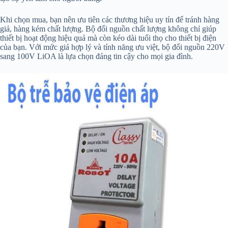
Khi chọn mua, bạn nên ưu tiên các thương hiệu uy tín để tránh hàng
giả, hàng kém chất lượng. Bộ đổi nguồn chất lượng không chỉ giúp
thiết bị hoạt động hiệu quả mà còn kéo dài tuổi thọ cho thiết bị điện
của bạn. Với mức giá hợp lý và tính năng ưu việt, bộ đổi nguồn 220V
sang 100V LiOA là lựa chọn đáng tin cậy cho mọi gia đình.