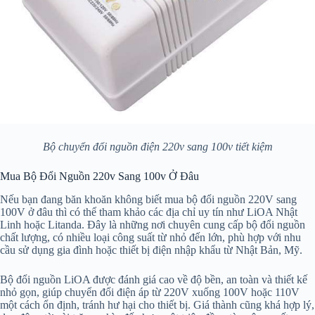
Bộ chuyển đổi nguồn điện 220v sang 100v tiết kiệm
Mua Bộ Đổi Nguồn 220v Sang 100v Ở Đâu
Nếu bạn đang băn khoăn không biết mua bộ đổi nguồn 220V sang
100V ở đâu thì có thể tham khảo các địa chỉ uy tín như LiOA Nhật
Linh hoặc Litanda. Đây là những nơi chuyên cung cấp bộ đổi nguồn
chất lượng, có nhiều loại công suất từ nhỏ đến lớn, phù hợp với nhu
cầu sử dụng gia đình hoặc thiết bị điện nhập khẩu từ Nhật Bản, Mỹ.
Bộ đổi nguồn LiOA được đánh giá cao về độ bền, an toàn và thiết kế
nhỏ gọn, giúp chuyển đổi điện áp từ 220V xuống 100V hoặc 110V
một cách ổn định, tránh hư hại cho thiết bị. Giá thành cũng khá hợp lý,