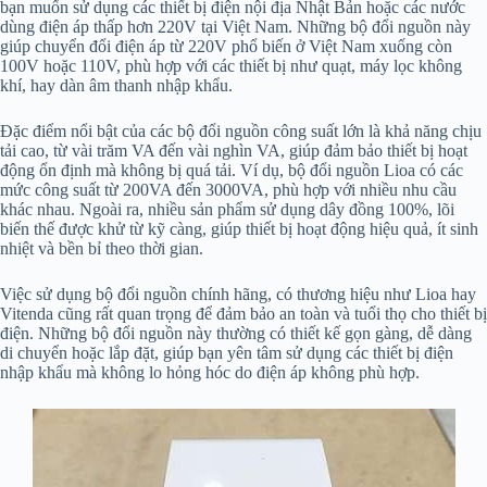
bạn muốn sử dụng các thiết bị điện nội địa Nhật Bản hoặc các nước
dùng điện áp thấp hơn 220V tại Việt Nam. Những bộ đổi nguồn này
giúp chuyển đổi điện áp từ 220V phổ biến ở Việt Nam xuống còn
100V hoặc 110V, phù hợp với các thiết bị như quạt, máy lọc không
khí, hay dàn âm thanh nhập khẩu.
Đặc điểm nổi bật của các bộ đổi nguồn công suất lớn là khả năng chịu
tải cao, từ vài trăm VA đến vài nghìn VA, giúp đảm bảo thiết bị hoạt
động ổn định mà không bị quá tải. Ví dụ, bộ đổi nguồn Lioa có các
mức công suất từ 200VA đến 3000VA, phù hợp với nhiều nhu cầu
khác nhau. Ngoài ra, nhiều sản phẩm sử dụng dây đồng 100%, lõi
biến thế được khử từ kỹ càng, giúp thiết bị hoạt động hiệu quả, ít sinh
nhiệt và bền bỉ theo thời gian.
Việc sử dụng bộ đổi nguồn chính hãng, có thương hiệu như Lioa hay
Vitenda cũng rất quan trọng để đảm bảo an toàn và tuổi thọ cho thiết bị
điện. Những bộ đổi nguồn này thường có thiết kế gọn gàng, dễ dàng
di chuyển hoặc lắp đặt, giúp bạn yên tâm sử dụng các thiết bị điện
nhập khẩu mà không lo hỏng hóc do điện áp không phù hợp.