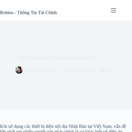
Skip
to
Robins - Thông Tin Tài Chính
content
Bộ Đổi Nguồn 220v Sang 100v Nhỏ Gọn
Trịnh Hồng Vân
October 6, 2025
BLOG
Khi sử dụng các thiết bị điện nội địa Nhật Bản tại Việt Nam, vấn đề
lớn nhất mà nhiều người gặp phải chính là sự khác biệt về điện áp.