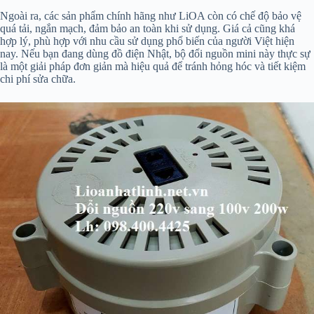
Ngoài ra, các sản phẩm chính hãng như LiOA còn có chế độ bảo vệ
quá tải, ngắn mạch, đảm bảo an toàn khi sử dụng. Giá cả cũng khá
hợp lý, phù hợp với nhu cầu sử dụng phổ biến của người Việt hiện
nay. Nếu bạn đang dùng đồ điện Nhật, bộ đổi nguồn mini này thực sự
là một giải pháp đơn giản mà hiệu quả để tránh hỏng hóc và tiết kiệm
chi phí sửa chữa.