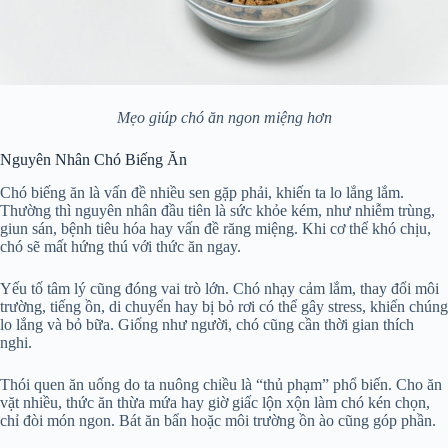
Mẹo giúp chó ăn ngon miệng hơn
Nguyên Nhân Chó Biếng Ăn
Chó biếng ăn là vấn đề nhiều sen gặp phải, khiến ta lo lắng lắm.
Thường thì nguyên nhân đầu tiên là sức khỏe kém, như nhiễm trùng,
giun sán, bệnh tiêu hóa hay vấn đề răng miệng. Khi cơ thể khó chịu,
chó sẽ mất hứng thú với thức ăn ngay.
Yếu tố tâm lý cũng đóng vai trò lớn. Chó nhạy cảm lắm, thay đổi môi
trường, tiếng ồn, di chuyển hay bị bỏ rơi có thể gây stress, khiến chúng
lo lắng và bỏ bữa. Giống như người, chó cũng cần thời gian thích
nghi.
Thói quen ăn uống do ta nuông chiều là “thủ phạm” phổ biến. Cho ăn
vặt nhiều, thức ăn thừa mứa hay giờ giấc lộn xộn làm chó kén chọn,
chỉ đòi món ngon. Bát ăn bẩn hoặc môi trường ồn ào cũng góp phần.