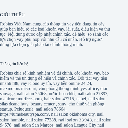
GIỚI THIỆU
Robins Việt Nam cung cấp thông tin vay tiền đáng tin cậy,
giúp bạn hiểu rõ các loại khoản vay, lãi suất, điều kiện và thủ
tục. Nội dung được cập nhật chính xác, dễ hiểu, so sánh các
lựa chọn vay phù hợp với nhu cầu cá nhân. Hỗ trợ người
dùng lựa chọn giải pháp tài chính thông minh.
Thông tin liên hệ
Robins chia sẻ kinh nghiệm về tài chính, các khoản vay, bảo
hiểm và thẻ tín dụng dễ hiểu và chính xác. Đối tác:
vay tiền
nhanh f88
,
vay icloud uy tín
,
vay tiền online 24 24
,
maxmotors missouri
,
văn phòng thông minh yes office
,
dior
sauvage
,
nail salon 75068
,
nước hoa chiết
,
nail salon 27893
,
manicure murfreesboro
,
hair salon 47715
,
nabei
,
nail salon
silas deane hwy
,
beauty center
,
sany
,
cho thuê văn phòng
startup
,
Peluquería
,
nail salon 78664
,
https://lumebeautyspa.com/
,
nail salon oklahoma city
,
nail
nail salon 33948
salon humble
,
nail salon 77388
,
,
nail salon
94578
,
nail salon San Marcos
,
nail salon League City
nail