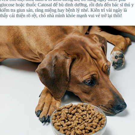
glucose hoặc thuốc Catosal để bù dinh dưỡng, rồi đưa đến bác sĩ thú y
kiểm tra giun sán, răng miệng hay bệnh lý nhé. Kiên trì vài ngày là
thấy cải thiện rõ rệt, chó nhà mình khỏe mạnh vui vẻ trở lại thôi!