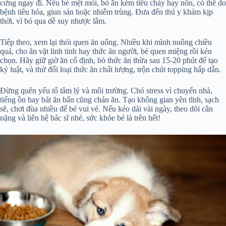
cưng ngay đi. Nếu bé mệt mỏi, bỏ ăn kèm tiêu chảy hay nôn, có thể do
bệnh tiêu hóa, giun sán hoặc nhiễm trùng. Đưa đến thú y khám kịp
thời, vì bỏ qua dễ suy nhược lắm.
Tiếp theo, xem lại thói quen ăn uống. Nhiều khi mình nuông chiều
quá, cho ăn vặt linh tinh hay thức ăn người, bé quen miệng rồi kén
chọn. Hãy giữ giờ ăn cố định, bỏ thức ăn thừa sau 15-20 phút để tạo
kỷ luật, và thử đổi loại thức ăn chất lượng, trộn chút topping hấp dẫn.
Đừng quên yếu tố tâm lý và môi trường. Chó stress vì chuyển nhà,
tiếng ồn hay bát ăn bẩn cũng chán ăn. Tạo không gian yên tĩnh, sạch
sẽ, chơi đùa nhiều để bé vui vẻ. Nếu kéo dài vài ngày, theo dõi cân
nặng và liên hệ bác sĩ nhé, sức khỏe bé là trên hết!