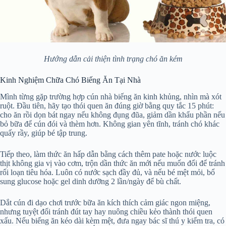
Hướng dẫn cải thiện tình trạng chó ăn kém
Kinh Nghiệm Chữa Chó Biếng Ăn Tại Nhà
Mình từng gặp trường hợp cún nhà biếng ăn kinh khủng, nhìn mà xót
ruột. Đầu tiên, hãy tạo thói quen ăn đúng giờ bằng quy tắc 15 phút:
cho ăn rồi dọn bát ngay nếu không đụng đũa, giảm dần khẩu phần nếu
bỏ bữa để cún đói và thèm hơn. Không gian yên tĩnh, tránh chó khác
quấy rầy, giúp bé tập trung.
Tiếp theo, làm thức ăn hấp dẫn bằng cách thêm pate hoặc nước luộc
thịt không gia vị vào cơm, trộn dần thức ăn mới nếu muốn đổi để tránh
rối loạn tiêu hóa. Luôn có nước sạch đầy đủ, và nếu bé mệt mỏi, bổ
sung glucose hoặc gel dinh dưỡng 2 lần/ngày để bù chất.
Dắt cún đi dạo chơi trước bữa ăn kích thích cảm giác ngon miệng,
nhưng tuyệt đối tránh đút tay hay nuông chiều kẻo thành thói quen
xấu. Nếu biếng ăn kéo dài kèm mệt, đưa ngay bác sĩ thú y kiểm tra, có