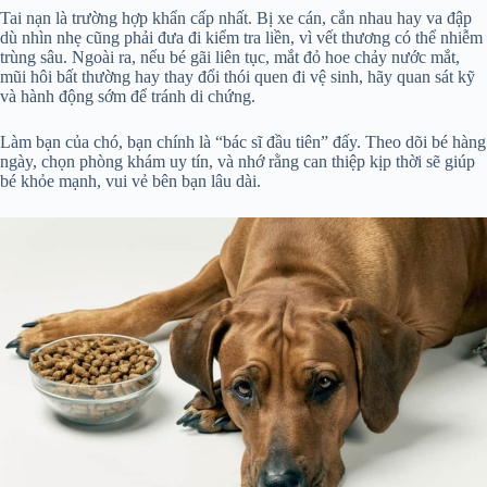
Tai nạn là trường hợp khẩn cấp nhất. Bị xe cán, cắn nhau hay va đập
dù nhìn nhẹ cũng phải đưa đi kiểm tra liền, vì vết thương có thể nhiễm
trùng sâu. Ngoài ra, nếu bé gãi liên tục, mắt đỏ hoe chảy nước mắt,
mũi hôi bất thường hay thay đổi thói quen đi vệ sinh, hãy quan sát kỹ
và hành động sớm để tránh di chứng.
Làm bạn của chó, bạn chính là “bác sĩ đầu tiên” đấy. Theo dõi bé hàng
ngày, chọn phòng khám uy tín, và nhớ rằng can thiệp kịp thời sẽ giúp
bé khỏe mạnh, vui vẻ bên bạn lâu dài.