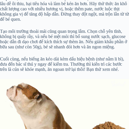
lâu dễ ôi thiu, hại tiêu hóa và làm bé kén ăn hơn. Hãy thử thức ăn khô
chất lượng cao với nhiều hương vị, hoặc thêm pate, nước luộc thịt
không gia vị để tăng độ hấp dẫn. Đừng thay đột ngột, mà trộn lẫn từ từ
để bé quen.
Tạo môi trường thoải mái cũng quan trọng lắm. Chọn chỗ yên tĩnh,
không bị quấy rầy, và nếu bé mệt mỏi thì bổ sung nước sạch, glucose
hoặc dẫn đi dạo chơi để kích thích sự thèm ăn. Nếu giảm khẩu phần ở
bữa sau (như còn 50g), bé sẽ nhanh đói hơn và ăn ngon miệng.
Cuối cùng, nếu biếng ăn kéo dài kèm dấu hiệu bệnh (như nằm li bì),
đưa đến bác sĩ thú y ngay để kiểm tra. Thường thì kiên trì các bước
trên là cún sẽ khỏe mạnh, ăn ngoan trở lại thôi! Bạn thử xem nhé.