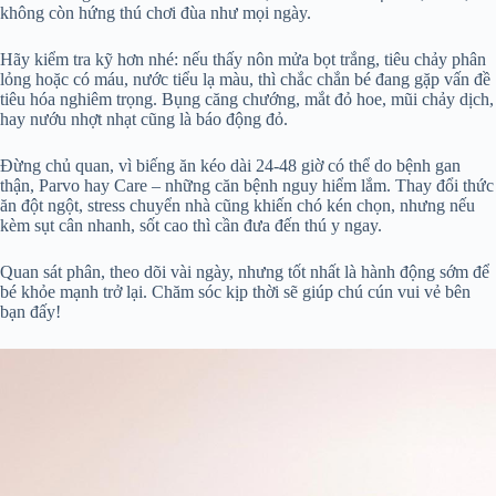
không còn hứng thú chơi đùa như mọi ngày.
Hãy kiểm tra kỹ hơn nhé: nếu thấy nôn mửa bọt trắng, tiêu chảy phân
lỏng hoặc có máu, nước tiểu lạ màu, thì chắc chắn bé đang gặp vấn đề
tiêu hóa nghiêm trọng. Bụng căng chướng, mắt đỏ hoe, mũi chảy dịch,
hay nướu nhợt nhạt cũng là báo động đỏ.
Đừng chủ quan, vì biếng ăn kéo dài 24-48 giờ có thể do bệnh gan
thận, Parvo hay Care – những căn bệnh nguy hiểm lắm. Thay đổi thức
ăn đột ngột, stress chuyển nhà cũng khiến chó kén chọn, nhưng nếu
kèm sụt cân nhanh, sốt cao thì cần đưa đến thú y ngay.
Quan sát phân, theo dõi vài ngày, nhưng tốt nhất là hành động sớm để
bé khỏe mạnh trở lại. Chăm sóc kịp thời sẽ giúp chú cún vui vẻ bên
bạn đấy!