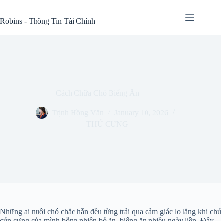
Skip
to
Robins - Thông Tin Tài Chính
content
Cách Chữa Chó Biếng Ăn
Trịnh Hồng Vân
January 10, 2026
THÚ CƯNG
Những ai nuôi chó chắc hẳn đều từng trải qua cảm giác lo lắng khi chú
cún cưng của mình bỗng nhiên bỏ ăn, biếng ăn nhiều ngày liền. Đây