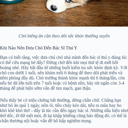
Chó biếng ăn cần theo dõi sức khỏe thường xuyên
Khi Nào Nên Đưa Chó Đến Bác Sĩ Thú Y
Bạn có biết rằng, việc đưa chú chó nhà mình đến bác sĩ thú y đúng lúc
có thể cứu mạng bé đấy? Đừng chờ đến khi mọi thứ tệ đi mới hốt
hoảng nhé. Hãy bắt đầu từ những buổi kiểm tra sức khỏe định kỳ. Với
chó con dưới 1 tuổi, nên khám mỗi 6 tháng để theo dõi phát triển và
tiêm phòng đầy đủ. Chó trưởng thành khỏe mạnh thì 6 tháng/lần, còn
nếu bé đã lớn tuổi trên 7 tuổi hoặc có bệnh nền, hãy rút ngắn còn 3-4
tháng để phát hiện sớm vấn đề tim mạch, gan thận.
Nếu thấy bé có triệu chứng bất thường, đừng chần chừ. Chẳng hạn
như bỏ ăn quá 1 ngày, nôn ói, tiêu chảy kéo dài, tiểu ra máu hay ho
khò khè khó thở – đây là lúc cần đến ngay bác sĩ. Những dấu hiệu như
thở dốc, lờ đừ mệt mỏi, đi lại khập khiễng cũng báo động đỏ, có thể là
chấn thương nội hoặc vấn đề hô hấp nghiêm trọng.