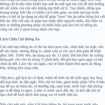
không chỉ là dấu hiệu khiến bạn mất ăn mất ngủ mà còn dễ ảnh hưởng
tới sức khỏe của chó nếu không kịp thời xử lý. Tuy nhiên, đừng quá
hoang mang, bởi vẫn có nhiều cách đơn giản, an toàn mà bạn hoàn
toàn có thể tự áp dụng tại nhà để giúp “boss” tìm lại niềm hứng thú với
bữa ăn. Bài viết này sẽ giúp bạn nhận diện nguyên nhân, dấu hiệu và
đưa ra những phương pháp cải thiện hiệu quả khi chó bị biếng ăn,
cùng các lưu ý quan trọng dành cho bạn.
Cách Chữa Chó Biếng Ăn
Chó nhà bạn biếng ăn có thể do thói quen xấu, chán thức ăn hoặc vấn
đề sức khỏe, nhưng đừng lo, mình chia sẻ vài cách đơn giản để khắc
phục nhé. Trước tiên, áp dụng quy tắc 15 phút: Đặt bát thức ăn xuống
đúng giờ, cho chó ăn trong 15 phút thôi, hết giờ dọn sạch ngay cả khi
chưa ăn hết. Làm vậy vài ngày, chó sẽ hình thành thói quen ăn đúng
bữa, không kén chọn nữa.
Tiếp theo, giữ lịch ăn cố định, tránh đổ thức ăn để suốt ngày hay thay
đổi loại thức ăn đột ngột. Nếu chó bỏ bữa, giảm khẩu phần 50% ở bữa
sau để tạo sự thèm ăn, và thưởng súp, pate hoặc nước luộc thịt không
gia vị để tăng vị ngon. Luôn có nước sạch đầy đủ, và thử dắt chó đi
dạo chơi để kích thích tâm trạng vui vẻ trước bữa ăn.
Nếu chó mệt mỏi, nằm li bì kèm biếng ăn, bổ sung ngay nước pha