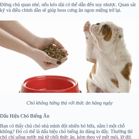
Đừng chủ quan nhé, nếu kéo dài có thể dẫn đến suy nhược. Quan sát
kỹ và điều chỉnh dần sẽ giúp boss cưng ăn ngon miệng trở lại.
Chó không hứng thú với thức ăn hàng ngày
Dấu Hiệu Chó Biếng Ăn
Bạn có thấy chú chó nhà mình đột nhiên bỏ bữa, nằm ì một chỗ
không? Đó có thể là dấu hiệu chó biếng ăn đáng lo đấy. Thường thì
chó chỉ uống nước mà từ chối thức ăn, kèm theo vẻ mệt mỏi, lờ đờ,