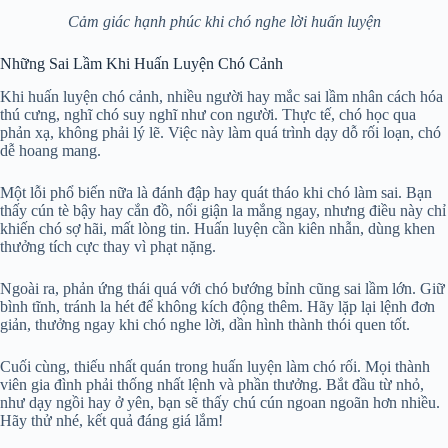
Cảm giác hạnh phúc khi chó nghe lời huấn luyện
Những Sai Lầm Khi Huấn Luyện Chó Cảnh
Khi huấn luyện chó cảnh, nhiều người hay mắc sai lầm nhân cách hóa
thú cưng, nghĩ chó suy nghĩ như con người. Thực tế, chó học qua
phản xạ, không phải lý lẽ. Việc này làm quá trình dạy dỗ rối loạn, chó
dễ hoang mang.
Một lỗi phổ biến nữa là đánh đập hay quát tháo khi chó làm sai. Bạn
thấy cún tè bậy hay cắn đồ, nổi giận la mắng ngay, nhưng điều này chỉ
khiến chó sợ hãi, mất lòng tin. Huấn luyện cần kiên nhẫn, dùng khen
thưởng tích cực thay vì phạt nặng.
Ngoài ra, phản ứng thái quá với chó bướng bỉnh cũng sai lầm lớn. Giữ
bình tĩnh, tránh la hét để không kích động thêm. Hãy lặp lại lệnh đơn
giản, thưởng ngay khi chó nghe lời, dần hình thành thói quen tốt.
Cuối cùng, thiếu nhất quán trong huấn luyện làm chó rối. Mọi thành
viên gia đình phải thống nhất lệnh và phần thưởng. Bắt đầu từ nhỏ,
như dạy ngồi hay ở yên, bạn sẽ thấy chú cún ngoan ngoãn hơn nhiều.
Hãy thử nhé, kết quả đáng giá lắm!