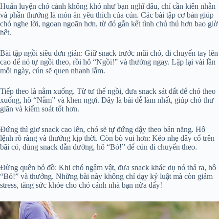
Huấn luyện chó cảnh không khó như bạn nghĩ đâu, chỉ cần kiên nhẫn
và phần thưởng là món ăn yêu thích của cún. Các bài tập cơ bản giúp
chó nghe lời, ngoan ngoãn hơn, từ đó gắn kết tình chủ thú hơn bao giờ
hết.
Bài tập ngồi siêu đơn giản: Giữ snack trước mũi chó, di chuyển tay lên
cao để nó tự ngồi theo, rồi hô “Ngồi!” và thưởng ngay. Lặp lại vài lần
mỗi ngày, cún sẽ quen nhanh lắm.
Tiếp theo là nằm xuống. Từ tư thế ngồi, đưa snack sát đất để chó theo
xuống, hô “Nằm” và khen ngợi. Đây là bài dễ làm nhất, giúp chó thư
giãn và kiểm soát tốt hơn.
Đứng thì giơ snack cao lên, chó sẽ tự đứng dậy theo bản năng. Hô
lệnh rõ ràng và thưởng kịp thời. Còn bò vui hơn: Kéo nhẹ dây cổ trên
bãi cỏ, dùng snack dẫn đường, hô “Bò!” để cún di chuyển theo.
Đừng quên bỏ đồ: Khi chó ngậm vật, đưa snack khác dụ nó thả ra, hô
“Bỏ!” và thưởng. Những bài này không chỉ dạy kỷ luật mà còn giảm
stress, tăng sức khỏe cho chó cảnh nhà bạn nữa đấy!