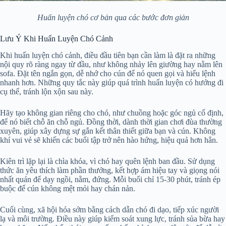
Huấn luyện chó cơ bản qua các bước đơn giản
Lưu Ý Khi Huấn Luyện Chó Cảnh
Khi huấn luyện chó cảnh, điều đầu tiên bạn cần làm là đặt ra những
nội quy rõ ràng ngay từ đầu, như không nhảy lên giường hay nằm lên
sofa. Đặt tên ngắn gọn, dễ nhớ cho cún để nó quen gọi và hiểu lệnh
nhanh hơn. Những quy tắc này giúp quá trình huấn luyện có hướng đi
cụ thể, tránh lộn xộn sau này.
Hãy tạo không gian riêng cho chó, như chuồng hoặc góc ngủ cố định,
để nó biết chỗ ăn chỗ ngủ. Đồng thời, dành thời gian chơi đùa thường
xuyên, giúp xây dựng sự gắn kết thân thiết giữa bạn và cún. Không
khí vui vẻ sẽ khiến các buổi tập trở nên hào hứng, hiệu quả hơn hẳn.
Kiên trì lặp lại là chìa khóa, vì chó hay quên lệnh ban đầu. Sử dụng
thức ăn yêu thích làm phần thưởng, kết hợp ám hiệu tay và giọng nói
nhất quán để dạy ngồi, nằm, đứng. Mỗi buổi chỉ 15-30 phút, tránh ép
buộc để cún không mệt mỏi hay chán nản.
Cuối cùng, xã hội hóa sớm bằng cách dẫn chó đi dạo, tiếp xúc người
lạ và môi trường. Điều này giúp kiểm soát xung lực, tránh sủa bừa hay