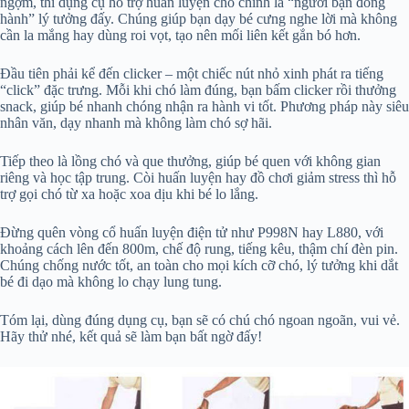
ngợm, thì dụng cụ hỗ trợ huấn luyện chó chính là “người bạn đồng
hành” lý tưởng đấy. Chúng giúp bạn dạy bé cưng nghe lời mà không
cần la mắng hay dùng roi vọt, tạo nên mối liên kết gắn bó hơn.
Đầu tiên phải kể đến clicker – một chiếc nút nhỏ xinh phát ra tiếng
“click” đặc trưng. Mỗi khi chó làm đúng, bạn bấm clicker rồi thưởng
snack, giúp bé nhanh chóng nhận ra hành vi tốt. Phương pháp này siêu
nhân văn, dạy nhanh mà không làm chó sợ hãi.
Tiếp theo là lồng chó và que thưởng, giúp bé quen với không gian
riêng và học tập trung. Còi huấn luyện hay đồ chơi giảm stress thì hỗ
trợ gọi chó từ xa hoặc xoa dịu khi bé lo lắng.
Đừng quên vòng cổ huấn luyện điện tử như P998N hay L880, với
khoảng cách lên đến 800m, chế độ rung, tiếng kêu, thậm chí đèn pin.
Chúng chống nước tốt, an toàn cho mọi kích cỡ chó, lý tưởng khi dắt
bé đi dạo mà không lo chạy lung tung.
Tóm lại, dùng đúng dụng cụ, bạn sẽ có chú chó ngoan ngoãn, vui vẻ.
Hãy thử nhé, kết quả sẽ làm bạn bất ngờ đấy!