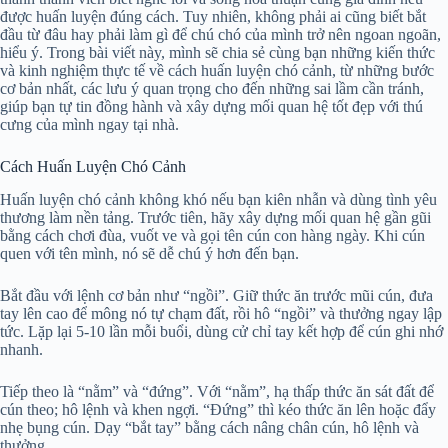
được huấn luyện đúng cách. Tuy nhiên, không phải ai cũng biết bắt
đầu từ đâu hay phải làm gì để chú chó của mình trở nên ngoan ngoãn,
hiểu ý. Trong bài viết này, mình sẽ chia sẻ cùng bạn những kiến thức
và kinh nghiệm thực tế về cách huấn luyện chó cảnh, từ những bước
cơ bản nhất, các lưu ý quan trọng cho đến những sai lầm cần tránh,
giúp bạn tự tin đồng hành và xây dựng mối quan hệ tốt đẹp với thú
cưng của mình ngay tại nhà.
Cách Huấn Luyện Chó Cảnh
Huấn luyện chó cảnh không khó nếu bạn kiên nhẫn và dùng tình yêu
thương làm nền tảng. Trước tiên, hãy xây dựng mối quan hệ gần gũi
bằng cách chơi đùa, vuốt ve và gọi tên cún con hàng ngày. Khi cún
quen với tên mình, nó sẽ dễ chú ý hơn đến bạn.
Bắt đầu với lệnh cơ bản như “ngồi”. Giữ thức ăn trước mũi cún, đưa
tay lên cao để mông nó tự chạm đất, rồi hô “ngồi” và thưởng ngay lập
tức. Lặp lại 5-10 lần mỗi buổi, dùng cử chỉ tay kết hợp để cún ghi nhớ
nhanh.
Tiếp theo là “nằm” và “đứng”. Với “nằm”, hạ thấp thức ăn sát đất để
cún theo; hô lệnh và khen ngợi. “Đứng” thì kéo thức ăn lên hoặc đẩy
nhẹ bụng cún. Dạy “bắt tay” bằng cách nâng chân cún, hô lệnh và
thưởng.