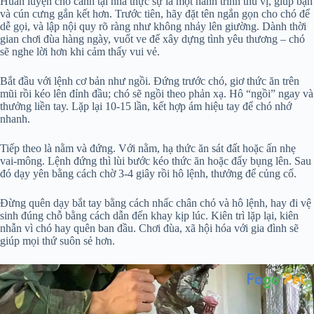
Huấn luyện chó cảnh tại nhà thực sự là một hành trình thú vị, giúp bạn
và cún cưng gắn kết hơn. Trước tiên, hãy đặt tên ngắn gọn cho chó để
dễ gọi, và lập nội quy rõ ràng như không nhảy lên giường. Dành thời
gian chơi đùa hàng ngày, vuốt ve để xây dựng tình yêu thương – chó
sẽ nghe lời hơn khi cảm thấy vui vẻ.
Bắt đầu với lệnh cơ bản như ngồi. Đứng trước chó, giơ thức ăn trên
mũi rồi kéo lên đỉnh đầu; chó sẽ ngồi theo phản xạ. Hô “ngồi” ngay và
thưởng liền tay. Lặp lại 10-15 lần, kết hợp ám hiệu tay để chó nhớ
nhanh.
Tiếp theo là nằm và đứng. Với nằm, hạ thức ăn sát đất hoặc ấn nhẹ
vai-mông. Lệnh đứng thì lùi bước kéo thức ăn hoặc đẩy bụng lên. Sau
đó dạy yên bằng cách chờ 3-4 giây rồi hô lệnh, thưởng để củng cố.
Đừng quên dạy bắt tay bằng cách nhấc chân chó và hô lệnh, hay đi vệ
sinh đúng chỗ bằng cách dẫn đến khay kịp lúc. Kiên trì lặp lại, kiên
nhẫn vì chó hay quên ban đầu. Chơi đùa, xã hội hóa với gia đình sẽ
giúp mọi thứ suôn sẻ hơn.