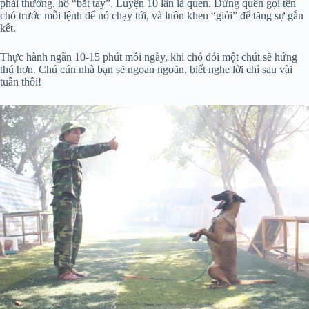
phải thưởng, hô “bắt tay”. Luyện 10 lần là quen. Đừng quên gọi tên
chó trước mỗi lệnh để nó chạy tới, và luôn khen “giỏi” để tăng sự gắn
kết.
Thực hành ngắn 10-15 phút mỗi ngày, khi chó đói một chút sẽ hứng
thú hơn. Chú cún nhà bạn sẽ ngoan ngoãn, biết nghe lời chỉ sau vài
tuần thôi!