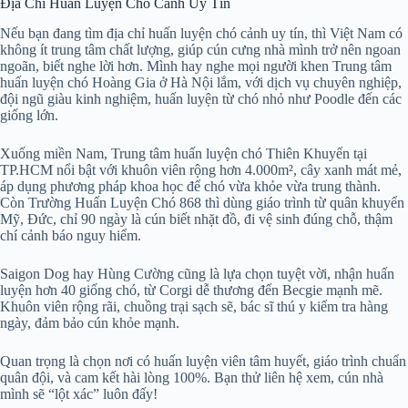
Địa Chỉ Huấn Luyện Chó Cảnh Uy Tín
Nếu bạn đang tìm địa chỉ huấn luyện chó cảnh uy tín, thì Việt Nam có
không ít trung tâm chất lượng, giúp cún cưng nhà mình trở nên ngoan
ngoãn, biết nghe lời hơn. Mình hay nghe mọi người khen Trung tâm
huấn luyện chó Hoàng Gia ở Hà Nội lắm, với dịch vụ chuyên nghiệp,
đội ngũ giàu kinh nghiệm, huấn luyện từ chó nhỏ như Poodle đến các
giống lớn.
Xuống miền Nam, Trung tâm huấn luyện chó Thiên Khuyến tại
TP.HCM nổi bật với khuôn viên rộng hơn 4.000m², cây xanh mát mẻ,
áp dụng phương pháp khoa học để chó vừa khỏe vừa trung thành.
Còn Trường Huấn Luyện Chó 868 thì dùng giáo trình từ quân khuyển
Mỹ, Đức, chỉ 90 ngày là cún biết nhặt đồ, đi vệ sinh đúng chỗ, thậm
chí cảnh báo nguy hiểm.
Saigon Dog hay Hùng Cường cũng là lựa chọn tuyệt vời, nhận huấn
luyện hơn 40 giống chó, từ Corgi dễ thương đến Becgie mạnh mẽ.
Khuôn viên rộng rãi, chuồng trại sạch sẽ, bác sĩ thú y kiểm tra hàng
ngày, đảm bảo cún khỏe mạnh.
Quan trọng là chọn nơi có huấn luyện viên tâm huyết, giáo trình chuẩn
quân đội, và cam kết hài lòng 100%. Bạn thử liên hệ xem, cún nhà
mình sẽ “lột xác” luôn đấy!