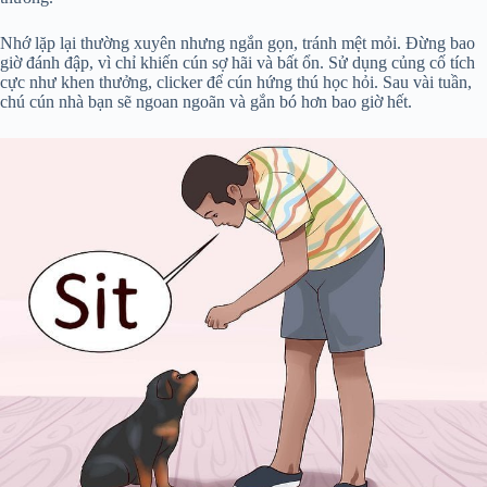
Nhớ lặp lại thường xuyên nhưng ngắn gọn, tránh mệt mỏi. Đừng bao
giờ đánh đập, vì chỉ khiến cún sợ hãi và bất ổn. Sử dụng củng cố tích
cực như khen thưởng, clicker để cún hứng thú học hỏi. Sau vài tuần,
chú cún nhà bạn sẽ ngoan ngoãn và gắn bó hơn bao giờ hết.