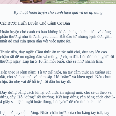
Kỹ thuật huấn luyện chó cảnh hiệu quả và dễ áp dụng
Các Bước Huấn Luyện Chó Cảnh Cơ Bản
Huấn luyện chó cảnh cơ bản không khó nếu bạn kiên nhẫn và dùng
phần thưởng như thức ăn yêu thích. Bắt đầu từ những lệnh đơn giản
nhất để chú cún quen dần với việc nghe lời.
Trước tiên, dạy ngồi: Cầm thức ăn trước mũi chó, đưa tay lên cao
chậm rãi để nó ngẩng đầu và mông tự chạm đất. Lúc đó hô “ngồi” rồi
thưởng ngay. Lặp lại 5-10 lần mỗi buổi, chó sẽ nhớ nhanh lắm.
Tiếp theo là lệnh nằm: Từ tư thế ngồi, hạ tay cầm thức ăn xuống sát
đất, chó sẽ theo mũi và nằm sấp. Hô “nằm” và khen ngợi. Nếu chưa
chịu, ấn nhẹ vai để hỗ trợ, rồi dần bỏ tay đi.
Dạy đứng bằng cách lùi lại với thức ăn ngang mũi, chó sẽ dí theo và
đứng dậy. Hô “đứng” rồi thưởng. Kết hợp đứng yên bằng cách chờ 3-
4 giây sau lệnh ngồi hoặc đứng, hô “yên” để rèn tính kiên nhẫn.
Lệnh bắt tay dễ thương: Nhấc chân trước của chó bằng tay trái, tay