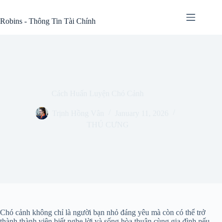
Skip
to
Robins - Thông Tin Tài Chính
content
Cách Huấn Luyện Chó Cảnh
Trịnh Hồng Vân
January 11, 2026
THÚ CƯNG
Chó cảnh không chỉ là người bạn nhỏ đáng yêu mà còn có thể trở
thành thành viên biết nghe lời và sống hòa thuận cùng gia đình nếu