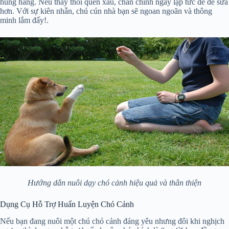
hung hăng. Nếu thấy thói quen xấu, chấn chỉnh ngay lập tức để dễ sửa
hơn. Với sự kiên nhẫn, chú cún nhà bạn sẽ ngoan ngoãn và thông
minh lắm đấy!.
Hướng dẫn nuôi dạy chó cảnh hiệu quả và thân thiện
Dụng Cụ Hỗ Trợ Huấn Luyện Chó Cảnh
Nếu bạn đang nuôi một chú chó cảnh đáng yêu nhưng đôi khi nghịch