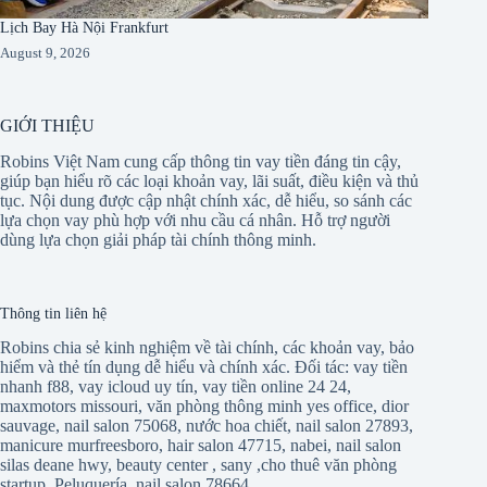
Lịch Bay Hà Nội Frankfurt
August 9, 2026
GIỚI THIỆU
Robins Việt Nam cung cấp thông tin vay tiền đáng tin cậy,
giúp bạn hiểu rõ các loại khoản vay, lãi suất, điều kiện và thủ
tục. Nội dung được cập nhật chính xác, dễ hiểu, so sánh các
lựa chọn vay phù hợp với nhu cầu cá nhân. Hỗ trợ người
dùng lựa chọn giải pháp tài chính thông minh.
Thông tin liên hệ
Robins chia sẻ kinh nghiệm về tài chính, các khoản vay, bảo
hiểm và thẻ tín dụng dễ hiểu và chính xác. Đối tác:
vay tiền
nhanh f88
,
vay icloud uy tín
,
vay tiền online 24 24
,
maxmotors missouri
,
văn phòng thông minh yes office
,
dior
sauvage
,
nail salon 75068
,
nước hoa chiết
,
nail salon 27893
,
manicure murfreesboro
,
hair salon 47715
,
nabei
,
nail salon
silas deane hwy
,
beauty center
,
sany
,
cho thuê văn phòng
startup
,
Peluquería
,
nail salon 78664
,