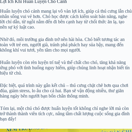
Lợi Ích Khi Huấn Luyện Chó Cảnh
Huấn luyện chó cảnh mang lại vô vàn lợi ích, giúp cả thú cưng lẫn chủ
nhân sống vui vẻ hơn. Chó học được cách kiểm soát bản năng, nghe
lời chỉ dẫn, từ ngồi nằm đến đi bên cạnh hay từ chối thức ăn lạ, tạo
nên sự kỷ luật cao.
Nhờ đó, môi trường gia đình trở nên hài hòa. Chó biết tương tác an
toàn với trẻ em, người già, tránh phá phách hay sủa bậy, mang đến
không khí vui tươi, yên tâm cho mọi người.
Huấn luyện còn rèn luyện trí tuệ và thể chất cho chó, tăng khả năng
ứng phó với tình huống nguy hiểm, giúp chúng linh hoạt nhận biết tín
hiệu từ chủ.
Đặc biệt, quá trình này gắn kết chủ – thú cưng chặt chẽ hơn qua chơi
đùa, giảm stress, lo âu cho cả hai. Bạn sẽ vận động nhiều, thư giãn
hàng ngày bên người bạn bốn chân thông minh.
Tóm lại, một chú chó được huấn luyện tốt không chỉ nghe lời mà còn
trở thành thành viên tích cực, nâng tầm chất lượng cuộc sống gia đình
bạn đấy!