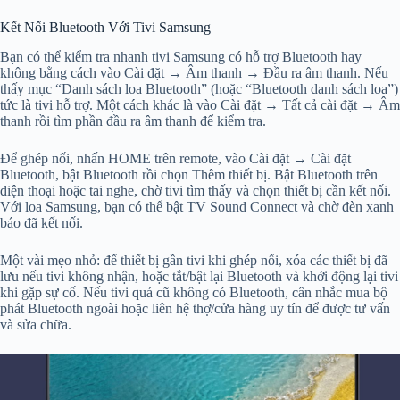
Kết Nối Bluetooth Với Tivi Samsung
Bạn có thể kiểm tra nhanh tivi Samsung có hỗ trợ Bluetooth hay
không bằng cách vào Cài đặt → Âm thanh → Đầu ra âm thanh. Nếu
thấy mục “Danh sách loa Bluetooth” (hoặc “Bluetooth danh sách loa”)
tức là tivi hỗ trợ. Một cách khác là vào Cài đặt → Tất cả cài đặt → Âm
thanh rồi tìm phần đầu ra âm thanh để kiểm tra.
Để ghép nối, nhấn HOME trên remote, vào Cài đặt → Cài đặt
Bluetooth, bật Bluetooth rồi chọn Thêm thiết bị. Bật Bluetooth trên
điện thoại hoặc tai nghe, chờ tivi tìm thấy và chọn thiết bị cần kết nối.
Với loa Samsung, bạn có thể bật TV Sound Connect và chờ đèn xanh
báo đã kết nối.
Một vài mẹo nhỏ: để thiết bị gần tivi khi ghép nối, xóa các thiết bị đã
lưu nếu tivi không nhận, hoặc tắt/bật lại Bluetooth và khởi động lại tivi
khi gặp sự cố. Nếu tivi quá cũ không có Bluetooth, cân nhắc mua bộ
phát Bluetooth ngoài hoặc liên hệ thợ/cửa hàng uy tín để được tư vấn
và sửa chữa.