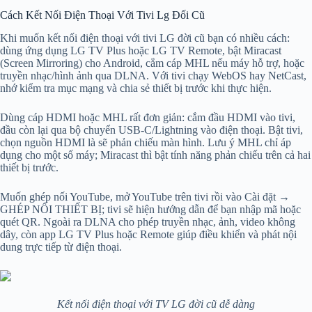
Cách Kết Nối Điện Thoại Với Tivi Lg Đối Cũ
Khi muốn kết nối điện thoại với tivi LG đời cũ bạn có nhiều cách:
dùng ứng dụng LG TV Plus hoặc LG TV Remote, bật Miracast
(Screen Mirroring) cho Android, cắm cáp MHL nếu máy hỗ trợ, hoặc
truyền nhạc/hình ảnh qua DLNA. Với tivi chạy WebOS hay NetCast,
nhớ kiểm tra mục mạng và chia sẻ thiết bị trước khi thực hiện.
Dùng cáp HDMI hoặc MHL rất đơn giản: cắm đầu HDMI vào tivi,
đầu còn lại qua bộ chuyển USB‑C/Lightning vào điện thoại. Bật tivi,
chọn nguồn HDMI là sẽ phản chiếu màn hình. Lưu ý MHL chỉ áp
dụng cho một số máy; Miracast thì bật tính năng phản chiếu trên cả hai
thiết bị trước.
Muốn ghép nối YouTube, mở YouTube trên tivi rồi vào Cài đặt →
GHÉP NỐI THIẾT BỊ; tivi sẽ hiện hướng dẫn để bạn nhập mã hoặc
quét QR. Ngoài ra DLNA cho phép truyền nhạc, ảnh, video không
dây, còn app LG TV Plus hoặc Remote giúp điều khiển và phát nội
dung trực tiếp từ điện thoại.
Kết nối điện thoại với TV LG đời cũ dễ dàng