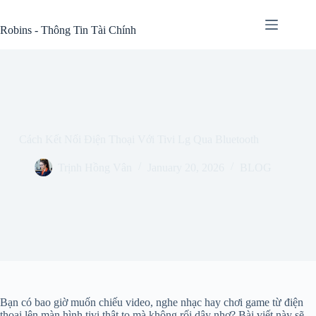
Skip
to
Robins - Thông Tin Tài Chính
content
Cách Kết Nối Điện Thoại Với Tivi Lg Qua Bluetooth
Trịnh Hồng Vân
January 20, 2026
BLOG
Bạn có bao giờ muốn chiếu video, nghe nhạc hay chơi game từ điện
thoại lên màn hình tivi thật to mà không rối dây nhợ? Bài viết này sẽ