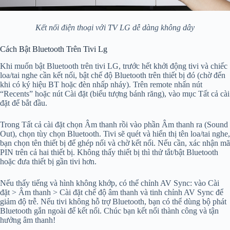
Kết nối điện thoại với TV LG dễ dàng không dây
Cách Bật Bluetooth Trên Tivi Lg
Khi muốn bật Bluetooth trên tivi LG, trước hết khởi động tivi và chiếc
loa/tai nghe cần kết nối, bật chế độ Bluetooth trên thiết bị đó (chờ đến
khi có ký hiệu BT hoặc đèn nhấp nháy). Trên remote nhấn nút
“Recents” hoặc nút Cài đặt (biểu tượng bánh răng), vào mục Tất cả cài
đặt để bắt đầu.
Trong Tất cả cài đặt chọn Âm thanh rồi vào phần Âm thanh ra (Sound
Out), chọn tùy chọn Bluetooth. Tivi sẽ quét và hiển thị tên loa/tai nghe,
bạn chọn tên thiết bị để ghép nối và chờ kết nối. Nếu cần, xác nhận mã
PIN trên cả hai thiết bị. Không thấy thiết bị thì thử tắt/bật Bluetooth
hoặc đưa thiết bị gần tivi hơn.
Nếu thấy tiếng và hình không khớp, có thể chỉnh AV Sync: vào Cài
đặt > Âm thanh > Cài đặt chế độ âm thanh và tinh chỉnh AV Sync để
giảm độ trễ. Nếu tivi không hỗ trợ Bluetooth, bạn có thể dùng bộ phát
Bluetooth gắn ngoài để kết nối. Chúc bạn kết nối thành công và tận
hưởng âm thanh!