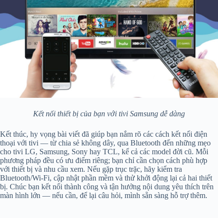
Kết nối thiết bị của bạn với tivi Samsung dễ dàng
Kết thúc, hy vọng bài viết đã giúp bạn nắm rõ các cách kết nối điện
thoại với tivi — từ chia sẻ không dây, qua Bluetooth đến những mẹo
cho tivi LG, Samsung, Sony hay TCL, kể cả các model đời cũ. Mỗi
phương pháp đều có ưu điểm riêng; bạn chỉ cần chọn cách phù hợp
với thiết bị và nhu cầu xem. Nếu gặp trục trặc, hãy kiểm tra
Bluetooth/Wi‑Fi, cập nhật phần mềm và thử khởi động lại cả hai thiết
bị. Chúc bạn kết nối thành công và tận hưởng nội dung yêu thích trên
màn hình lớn — nếu cần, để lại câu hỏi, mình sẵn sàng hỗ trợ thêm.