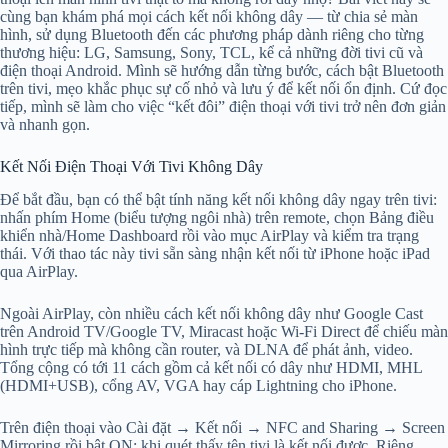
cùng bạn khám phá mọi cách kết nối không dây — từ chia sẻ màn
hình, sử dụng Bluetooth đến các phương pháp dành riêng cho từng
thương hiệu: LG, Samsung, Sony, TCL, kể cả những đời tivi cũ và
điện thoại Android. Mình sẽ hướng dẫn từng bước, cách bật Bluetooth
trên tivi, mẹo khắc phục sự cố nhỏ và lưu ý để kết nối ổn định. Cứ đọc
tiếp, mình sẽ làm cho việc “kết đôi” điện thoại với tivi trở nên đơn giản
và nhanh gọn.
Kết Nối Điện Thoại Với Tivi Không Dây
Để bắt đầu, bạn có thể bật tính năng kết nối không dây ngay trên tivi:
nhấn phím Home (biểu tượng ngôi nhà) trên remote, chọn Bảng điều
khiển nhà/Home Dashboard rồi vào mục AirPlay và kiểm tra trạng
thái. Với thao tác này tivi sẵn sàng nhận kết nối từ iPhone hoặc iPad
qua AirPlay.
Ngoài AirPlay, còn nhiều cách kết nối không dây như Google Cast
trên Android TV/Google TV, Miracast hoặc Wi‑Fi Direct để chiếu màn
hình trực tiếp mà không cần router, và DLNA để phát ảnh, video.
Tổng cộng có tới 11 cách gồm cả kết nối có dây như HDMI, MHL
(HDMI+USB), cổng AV, VGA hay cáp Lightning cho iPhone.
Trên điện thoại vào Cài đặt → Kết nối → NFC and Sharing → Screen
Mirroring rồi bật ON; khi quét thấy tên tivi là kết nối được. Riêng