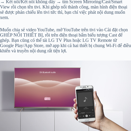
→ Kết nối/Kết nối không dây → tìm Screen Mirroring/Cast/Smart
View rồi chọn tên tivi. Khi ghép nối thành công, màn hình điện thoại
sẽ được phản chiếu lên tivi tức thì, bạn chỉ việc phát nội dung muốn
xem.
Muốn chia sẻ video YouTube, mở YouTube trên tivi vào Cài đặt chọn
GHÉP NỐI THIẾT BỊ, rồi trên điện thoại bấm biểu tượng Cast để
ghép. Bạn cũng có thể tải LG TV Plus hoặc LG TV Remote từ
Google Play/App Store, mở app khi cả hai thiết bị chung Wi‑Fi để điều
khiển và truyền nội dung rất tiện lợi.