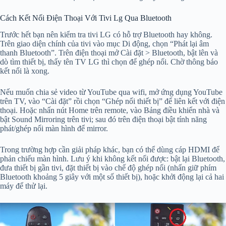
Cách Kết Nối Điện Thoại Với Tivi Lg Qua Bluetooth
Trước hết bạn nên kiểm tra tivi LG có hỗ trợ Bluetooth hay không.
Trên giao diện chính của tivi vào mục Di động, chọn “Phát lại âm
thanh Bluetooth”. Trên điện thoại mở Cài đặt > Bluetooth, bật lên và
dò tìm thiết bị, thấy tên TV LG thì chọn để ghép nối. Chờ thông báo
kết nối là xong.
Nếu muốn chia sẻ video từ YouTube qua wifi, mở ứng dụng YouTube
trên TV, vào “Cài đặt” rồi chọn “Ghép nối thiết bị” để liên kết với điện
thoại. Hoặc nhấn nút Home trên remote, vào Bảng điều khiển nhà và
bật Sound Mirroring trên tivi; sau đó trên điện thoại bật tính năng
phát/ghép nối màn hình để mirror.
Trong trường hợp cần giải pháp khác, bạn có thể dùng cáp HDMI để
phản chiếu màn hình. Lưu ý khi không kết nối được: bật lại Bluetooth,
đưa thiết bị gần tivi, đặt thiết bị vào chế độ ghép nối (nhấn giữ phím
Bluetooth khoảng 5 giây với một số thiết bị), hoặc khởi động lại cả hai
máy để thử lại.