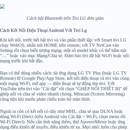
Cách bật Bluetooth trên Tivi LG đơn giản
Cách Kết Nối Điện Thoại Android Với Tivi Lg
Khi kết nối, trước hết bật tivi và vào phần thiết lập: với Smart tivi LG
chạy WebOS, nhấn nút HOME trên remote; với TV NetCast vào
Setting rồi chọn biểu tượng mạng; một số model khác có thể bấm nút
“…” hoặc vào mục Mạng/Chia sẻ. Đảm bảo tivi đã bật Wi‑Fi hoặc nối
mạng trước khi bắt đầu.
Bạn có thể dùng nhiều cách: tải ứng dụng LG TV Plus (hoặc LG TV
Remote) từ Google Play/App Store, kết nối điện thoại và tivi vào cùng
một mạng Wi‑Fi, mở app — điện thoại sẽ tự động tìm tivi. Với
YouTube trên tivi vào “Cài đặt” rồi chọn “GHÉP NỐI THIẾT BỊ” để
ghép nối và chia sẻ video nhanh chóng. Miracast (Screen Mirroring)
cũng tiện khi muốn phản chiếu toàn bộ màn hình.
Ngoài ra còn có kết nối có dây như MHL, chia sẻ qua DLNA hoặc
dùng Wi‑Fi Direct (trên Android vào Cài đặt > Wi‑Fi, chọn menu rồi
Wi‑Fi Direct). Nếu cần tính năng thêm, thử ApowerMirror hoặc ứng
dụng điều khiển để truyền, điều khiển từ xa. Mẹo nhỏ: luôn cho phép