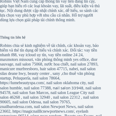
Robins Việt Nam cung cấp thông tin vay tiền đáng tin cậy,
giúp bạn hiểu rõ các loại khoản vay, lãi suất, điều kiện và thủ
tục. Nội dung được cập nhật chính xác, dễ hiểu, so sánh các
lựa chọn vay phù hợp với nhu cầu cá nhân. Hỗ trợ người
dùng lựa chọn giải pháp tài chính thông minh.
Thông tin liên hệ
Robins chia sẻ kinh nghiệm về tài chính, các khoản vay, bảo
hiểm và thẻ tín dụng dễ hiểu và chính xác. Đối tác:
vay tiền
nhanh f88
,
vay icloud uy tín
,
vay tiền online 24 24
,
maxmotors missouri
,
văn phòng thông minh yes office
,
dior
sauvage
,
nail salon 75068
,
nước hoa chiết
,
nail salon 27893
,
manicure murfreesboro
,
hair salon 47715
,
nabei
,
nail salon
silas deane hwy
,
beauty center
,
sany
,
cho thuê văn phòng
startup
,
Peluquería
,
nail salon 78664
,
https://lumebeautyspa.com/
,
nail salon oklahoma city
,
nail
nail salon 33948
salon humble
,
nail salon 77388
,
,
nail salon
94578
,
nail salon San Marcos
,
nail salon League City
nail
salon 46268
,
nail salon 32940
,
nail salon 22312
,
nail salon
90605
,
nail salon Odessa
,
nail salon 79765
,
znailbarodessa.com
,
nail salon Newport News
,
nail salon
23602
,
https://magicnailllcnewportnews.com/
,
eyelash
extensions 06514
,
vòng quay random
,
Beauty spa Evans
,
nail