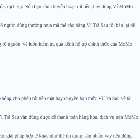
hóa, dịch vụ. Nếu bạn cần chuyển hoặc rút tiền, hãy dùng Ví MoMo
số người dùng thường mua mã thẻ cào bằng Ví Trả Sau rồi bán lại để
ng rõ nguồn, và luôn kiểm tra qua kênh hỗ trợ chính thức của MoMo
hông cho phép rút tiền mặt hay chuyển hạn mức Ví Trả Sau về tài
 Ví Trả Sau vẫn dùng được để thanh toán hàng hóa, dịch vụ trên MoMo
ác giải pháp hợp lệ khác như thẻ tín dụng, sản phẩm vay tiêu dùng