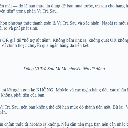
ền mặt — đó là hạn mức tín dụng để bạn mua trước, trả sau cho hàng 
yển tiền” trong phần Ví Trả Sau.
chọn phương thức thanh toán là Ví Trả Sau và xác nhận. Ngoài ra một 
i ro và phí phát sinh.
 mã QR giả để “hỗ trợ rút tiền”. Không bấm link lạ, không quét QR khô
 Ví chính hoặc chuyển qua ngân hàng đã liên kết.
Dùng Ví Trả Sau MoMo chuyển tiền dễ dàng
u trả lời ngắn gọn là: KHÔNG. MoMo và các ngân hàng đều xác nhận k
 không phải tiền của bạn.
í Trả Sau, nên bạn không thể đổi hạn mức đó thành tiền mặt. Bù lại,
iền.
in chính thức từ MoMo là không. Nếu cần tiền mặt, bạn nên cân nhắc c