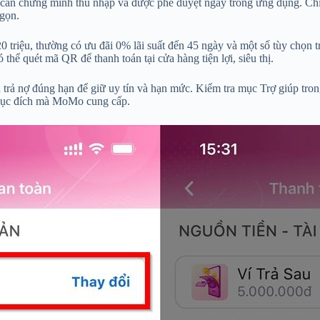
 cần chứng minh thu nhập và được phê duyệt ngay trong ứng dụng. Ch
 gọn.
20 triệu, thường có ưu đãi 0% lãi suất đến 45 ngày và một số tùy chọn 
thể quét mã QR để thanh toán tại cửa hàng tiện lợi, siêu thị.
 trả nợ đúng hạn để giữ uy tín và hạn mức. Kiểm tra mục Trợ giúp tr
g mục đích mà MoMo cung cấp.