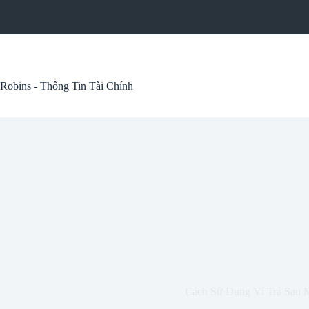
Skip
to
content
Robins - Thông Tin Tài Chính
Cách Sử Dụng Ví Trả Sau