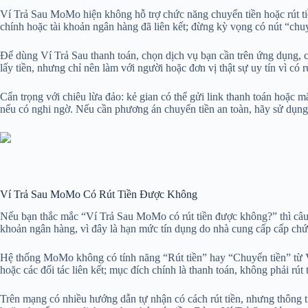
Ví Trả Sau MoMo hiện không hỗ trợ chức năng chuyển tiền hoặc rút ti
chính hoặc tài khoản ngân hàng đã liên kết; đừng kỳ vọng có nút “chu
Để dùng Ví Trả Sau thanh toán, chọn dịch vụ bạn cần trên ứng dụng, 
lấy tiền, nhưng chỉ nên làm với người hoặc đơn vị thật sự uy tín vì có rủ
Cẩn trọng với chiêu lừa đảo: kẻ gian có thể gửi link thanh toán hoặc
nếu có nghi ngờ. Nếu cần phương án chuyển tiền an toàn, hãy sử dụng
Ví Trả Sau MoMo Có Rút Tiền Được Không
Nếu bạn thắc mắc “Ví Trả Sau MoMo có rút tiền được không?” thì câ
khoản ngân hàng, vì đây là hạn mức tín dụng do nhà cung cấp cấp chứ
Hệ thống MoMo không có tính năng “Rút tiền” hay “Chuyển tiền” từ V
hoặc các đối tác liên kết; mục đích chính là thanh toán, không phải rút t
Trên mạng có nhiều hướng dẫn tự nhận có cách rút tiền, nhưng thông t