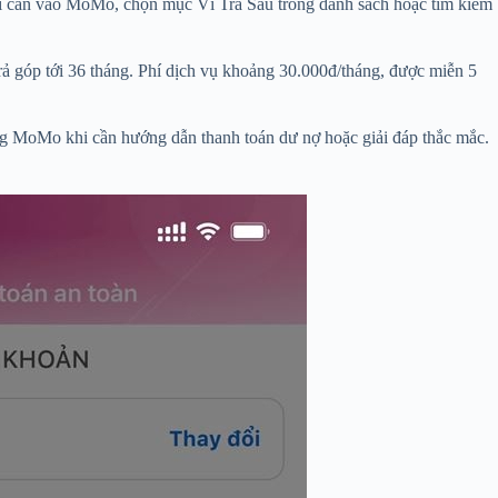
ỉ cần vào MoMo, chọn mục Ví Trả Sau trong danh sách hoặc tìm kiếm
trả góp tới 36 tháng. Phí dịch vụ khoảng 30.000đ/tháng, được miễn 5
ong MoMo khi cần hướng dẫn thanh toán dư nợ hoặc giải đáp thắc mắc.