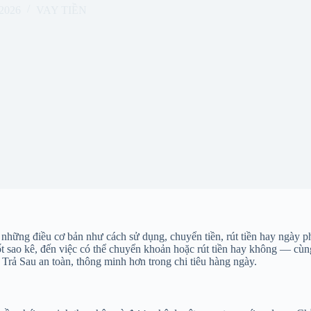
 2026
VAY TIỀN
g điều cơ bản như cách sử dụng, chuyển tiền, rút tiền hay ngày phải
y chốt sao kê, đến việc có thể chuyển khoản hoặc rút tiền hay không — 
Ví Trả Sau an toàn, thông minh hơn trong chi tiêu hàng ngày.