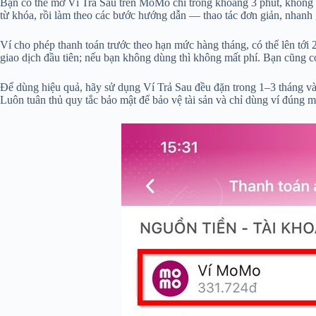
Bạn có thể mở Ví Trả Sau trên MoMo chỉ trong khoảng 3 phút, không
từ khóa, rồi làm theo các bước hướng dẫn — thao tác đơn giản, nhanh
Ví cho phép thanh toán trước theo hạn mức hàng tháng, có thể lên tới 
giao dịch đầu tiên; nếu bạn không dùng thì không mất phí. Bạn cũng có 
Để dùng hiệu quả, hãy sử dụng Ví Trả Sau đều đặn trong 1–3 tháng và
Luôn tuân thủ quy tắc bảo mật để bảo vệ tài sản và chỉ dùng ví đún