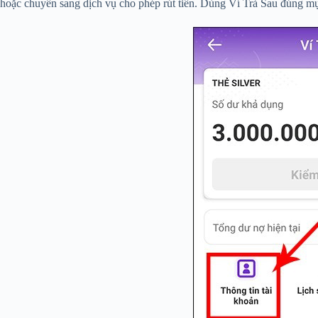
hoặc chuyển sang dịch vụ cho phép rút tiền. Dùng Ví Trả Sau đúng mục