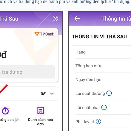
 đích và trả đúng hạn để tránh phí và ảnh hưởng đến lịch sử tín dụng.