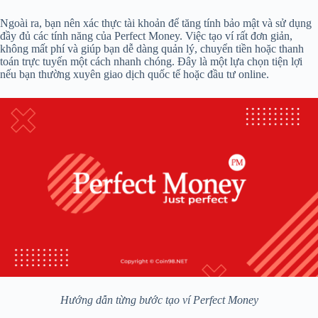
Ngoài ra, bạn nên xác thực tài khoản để tăng tính bảo mật và sử dụng
đầy đủ các tính năng của Perfect Money. Việc tạo ví rất đơn giản,
không mất phí và giúp bạn dễ dàng quản lý, chuyển tiền hoặc thanh
toán trực tuyến một cách nhanh chóng. Đây là một lựa chọn tiện lợi
nếu bạn thường xuyên giao dịch quốc tế hoặc đầu tư online.
Hướng dẫn từng bước tạo ví Perfect Money