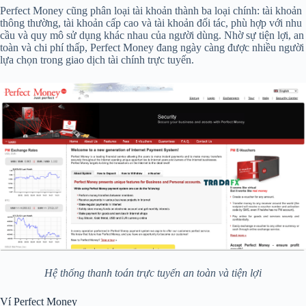
Perfect Money cũng phân loại tài khoản thành ba loại chính: tài khoản
thông thường, tài khoản cấp cao và tài khoản đối tác, phù hợp với nhu
cầu và quy mô sử dụng khác nhau của người dùng. Nhờ sự tiện lợi, an
toàn và chi phí thấp, Perfect Money đang ngày càng được nhiều người
lựa chọn trong giao dịch tài chính trực tuyến.
Hệ thống thanh toán trực tuyến an toàn và tiện lợi
Ví Perfect Money