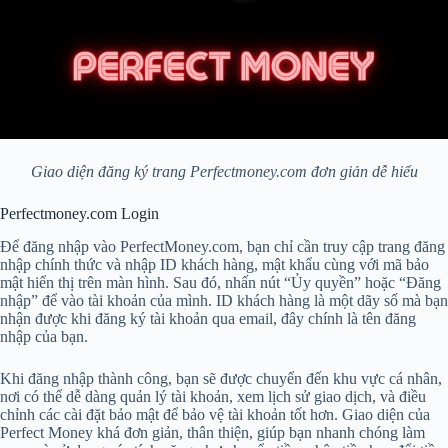
Giao diện đăng ký trang Perfectmoney.com đơn giản dễ hiểu
Perfectmoney.com Login
Để đăng nhập vào PerfectMoney.com, bạn chỉ cần truy cập trang đăng
nhập chính thức và nhập ID khách hàng, mật khẩu cùng với mã bảo
mật hiển thị trên màn hình. Sau đó, nhấn nút “Ủy quyền” hoặc “Đăng
nhập” để vào tài khoản của mình. ID khách hàng là một dãy số mà bạn
nhận được khi đăng ký tài khoản qua email, đây chính là tên đăng
nhập của bạn.
Khi đăng nhập thành công, bạn sẽ được chuyển đến khu vực cá nhân,
nơi có thể dễ dàng quản lý tài khoản, xem lịch sử giao dịch, và điều
chỉnh các cài đặt bảo mật để bảo vệ tài khoản tốt hơn. Giao diện của
Perfect Money khá đơn giản, thân thiện, giúp bạn nhanh chóng làm