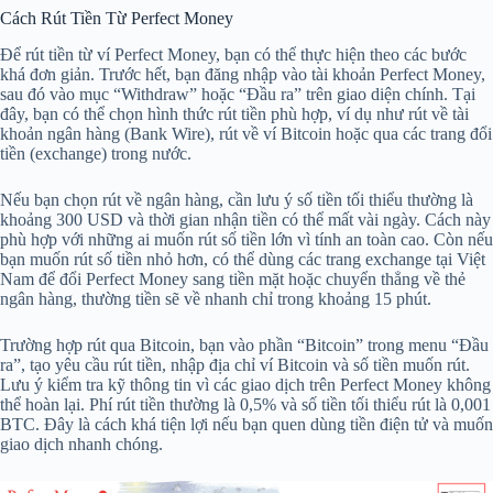
Cách Rút Tiền Từ Perfect Money
Để rút tiền từ ví Perfect Money, bạn có thể thực hiện theo các bước
khá đơn giản. Trước hết, bạn đăng nhập vào tài khoản Perfect Money,
sau đó vào mục “Withdraw” hoặc “Đầu ra” trên giao diện chính. Tại
đây, bạn có thể chọn hình thức rút tiền phù hợp, ví dụ như rút về tài
khoản ngân hàng (Bank Wire), rút về ví Bitcoin hoặc qua các trang đổi
tiền (exchange) trong nước.
Nếu bạn chọn rút về ngân hàng, cần lưu ý số tiền tối thiểu thường là
khoảng 300 USD và thời gian nhận tiền có thể mất vài ngày. Cách này
phù hợp với những ai muốn rút số tiền lớn vì tính an toàn cao. Còn nếu
bạn muốn rút số tiền nhỏ hơn, có thể dùng các trang exchange tại Việt
Nam để đổi Perfect Money sang tiền mặt hoặc chuyển thẳng về thẻ
ngân hàng, thường tiền sẽ về nhanh chỉ trong khoảng 15 phút.
Trường hợp rút qua Bitcoin, bạn vào phần “Bitcoin” trong menu “Đầu
ra”, tạo yêu cầu rút tiền, nhập địa chỉ ví Bitcoin và số tiền muốn rút.
Lưu ý kiểm tra kỹ thông tin vì các giao dịch trên Perfect Money không
thể hoàn lại. Phí rút tiền thường là 0,5% và số tiền tối thiểu rút là 0,001
BTC. Đây là cách khá tiện lợi nếu bạn quen dùng tiền điện tử và muốn
giao dịch nhanh chóng.