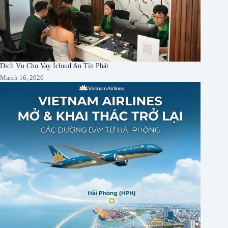
Dịch Vụ Cho Vay Icloud An Tín Phát
March 16, 2026