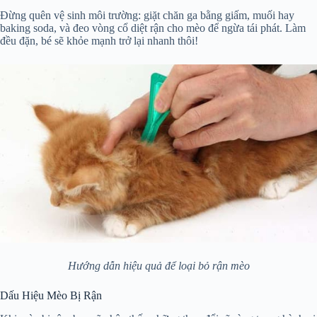
Đừng quên vệ sinh môi trường: giặt chăn ga bằng giấm, muối hay
baking soda, và đeo vòng cổ diệt rận cho mèo để ngừa tái phát. Làm
đều đặn, bé sẽ khỏe mạnh trở lại nhanh thôi!
Hướng dẫn hiệu quả để loại bỏ rận mèo
Dấu Hiệu Mèo Bị Rận