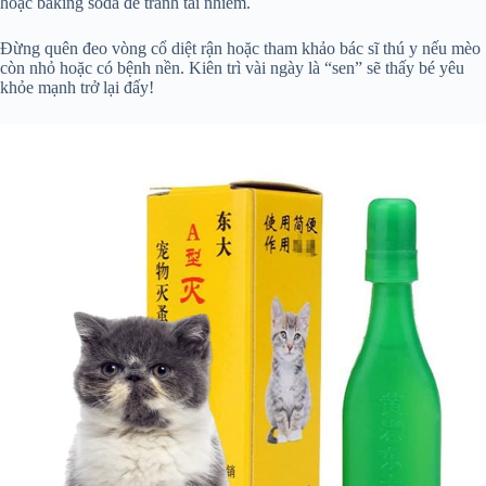
hoặc baking soda để tránh tái nhiễm.
Đừng quên đeo vòng cổ diệt rận hoặc tham khảo bác sĩ thú y nếu mèo
còn nhỏ hoặc có bệnh nền. Kiên trì vài ngày là “sen” sẽ thấy bé yêu
khỏe mạnh trở lại đấy!