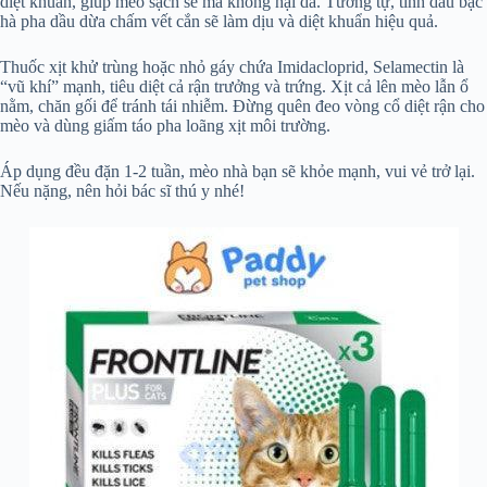
diệt khuẩn, giúp mèo sạch sẽ mà không hại da. Tương tự, tinh dầu bạc
hà pha dầu dừa chấm vết cắn sẽ làm dịu và diệt khuẩn hiệu quả.
Thuốc xịt khử trùng hoặc nhỏ gáy chứa Imidacloprid, Selamectin là
“vũ khí” mạnh, tiêu diệt cả rận trưởng và trứng. Xịt cả lên mèo lẫn ổ
nằm, chăn gối để tránh tái nhiễm. Đừng quên đeo vòng cổ diệt rận cho
mèo và dùng giấm táo pha loãng xịt môi trường.
Áp dụng đều đặn 1-2 tuần, mèo nhà bạn sẽ khỏe mạnh, vui vẻ trở lại.
Nếu nặng, nên hỏi bác sĩ thú y nhé!