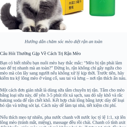
Hướng dẫn chăm sóc mèo diệt rận an toàn
Câu Hỏi Thường Gặp Về Cách Trị Rận Mèo
Bạn có biết nhiều bạn nuôi mèo hay thắc mắc: “Mèo bị rận phải làm
sao để trị nhanh mà an toàn?” Đừng lo, rận không chỉ gây ngứa cho
mèo mà còn lây sang người nếu không xử lý kịp thời. Trước tiên, hãy
kiểm tra kỹ lông mèo ở vùng cổ, sau tai và lưng – nơi rận thích ẩn náu.
Một cách đơn giản nhất là dùng sữa tắm chuyên trị rận. Tắm cho mèo
bằng loại sữa này, để yên 3-5 phút rồi xả sạch, sau đó sấy khô và rắc
baking soda để rận chết khô. Kết hợp chải lông bằng lược dày để loại
bỏ rận và trứng sót lại. Cách này dễ làm tại nhà, tiết kiệm chi phí.
Nếu thích mẹo tự nhiên, pha nước chanh với nước lọc tỷ lệ 1:1, xịt lên
lông mèo (tránh mắt, miệng), massage đều rồi chải. Chanh có tính axit