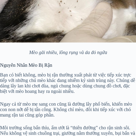
Mèo gãi nhiều, lông rụng và da đỏ ngứa
Nguyên Nhân Mèo Bị Rận
Bạn có biết không, mèo bị rận thường xuất phát từ việc tiếp xúc trực
tiếp với những chú mèo khác đang nhiễm ký sinh trùng này. Chúng dễ
dàng lây lan khi chơi đùa, ngủ chung hoặc dùng chung đồ chơi, đặc
biệt với mèo hoang hay ra ngoài nhiều.
Ngay cả từ mèo mẹ sang con cũng là đường lây phổ biến, khiến mèo
con non nớt dễ bị tấn công. Không chỉ mèo, đôi khi tiếp xúc với chó
mang rận tai cũng góp phần.
Môi trường sống bẩn thỉu, ẩm ướt là “thiên đường” cho rận sinh sôi.
Nếu không vệ sinh chuồng trại, giường nằm thường xuyên, bụi bẩn và