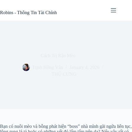
Skip
to
Robins - Thông Tin Tài Chính
content
Cách Trị Rận Mèo
Trịnh Hồng Vân
January 4, 2026
THÚ CƯNG
Bạn có nuôi mèo và bỗng phát hiện “boss” nhà mình gãi ngứa liên tục,
lông rụng lả tả hoặc có những vết đỏ lấm tấm trên da? Nếu vậy rất có