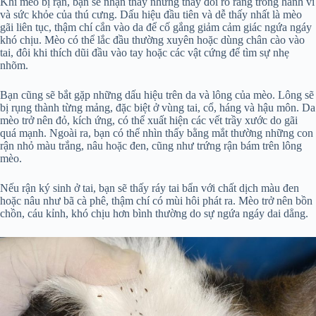
Khi mèo bị rận, bạn sẽ nhận thấy những thay đổi rõ ràng trong hành vi
và sức khỏe của thú cưng. Dấu hiệu đầu tiên và dễ thấy nhất là mèo
gãi liên tục, thậm chí cắn vào da để cố gắng giảm cảm giác ngứa ngáy
khó chịu. Mèo có thể lắc đầu thường xuyên hoặc dùng chân cào vào
tai, đôi khi thích dũi đầu vào tay hoặc các vật cứng để tìm sự nhẹ
nhõm.
Bạn cũng sẽ bắt gặp những dấu hiệu trên da và lông của mèo. Lông sẽ
bị rụng thành từng mảng, đặc biệt ở vùng tai, cổ, háng và hậu môn. Da
mèo trở nên đỏ, kích ứng, có thể xuất hiện các vết trầy xước do gãi
quá mạnh. Ngoài ra, bạn có thể nhìn thấy bằng mắt thường những con
rận nhỏ màu trắng, nâu hoặc đen, cũng như trứng rận bám trên lông
mèo.
Nếu rận ký sinh ở tai, bạn sẽ thấy ráy tai bẩn với chất dịch màu đen
hoặc nâu như bã cà phê, thậm chí có mùi hôi phát ra. Mèo trở nên bồn
chồn, cáu kỉnh, khó chịu hơn bình thường do sự ngứa ngáy dai dẳng.