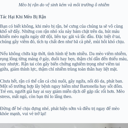
Mèo bị rận do vệ sinh kém và môi trường ô nhiễm
Tác Hại Khi Mèo Bị Rận
Bạn có biết không, khi mèo bị rận, bé cưng của chúng ta sẽ vô cùng
khổ sở đấy. Những con rận nhỏ xíu này bám chặt trên da, hút máu
khiến mèo ngứa ngáy dữ dội, liên tục gãi và lắc đầu. Đặc biệt ở tai,
chúng gây viêm đỏ, tích tụ chất đen như bã cà phê, mùi hôi khó chịu.
Nếu không chữa kịp thời, tình hình tệ hơn nhiều. Da mèo viêm nhiễm,
rụng lông từng mảng ở gáy, đuôi hay bẹn, thậm chí dẫn đến thiếu máu,
suy nhược. Rận tai còn gây biến chứng nghiêm trọng như viêm tai
giữa, giảm thính lực, thậm chí nhiễm trùng toàn thân hay liệt mặt.
Chưa hết, rận có thể cắn cả chủ nuôi, gây ngứa, nổi đỏ da, phát ban.
Một số trường hợp lây bệnh nguy hiểm như Bartonella hay sốt đốm.
Trẻ em, người già hay ai suy giảm miễn dịch dễ gặp rắc rối hơn. Mèo
stress, mất ngủ, còn bạn thì lo lắng theo.
Đừng để bé chịu đựng nhé, phát hiện sớm và điều trị ngay để mèo
khỏe mạnh, vui vẻ trở lại!