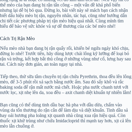
thể mèo của bạn đang bị rận tấn công – một vấn đề khá phổ biến
nhưng lại dễ bị bỏ qua. Đừng lo, bài viết này sẽ mách bạn cách nhận
biết dấu hiệu mèo bị rận, nguyên nhân, tác hại, cũng như hướng dẫn
chi tiết các phương pháp trị rận mèo hiệu quả nhất. Cùng mình tìm
hiểu để bảo vệ sức khỏe và sự dễ thương của các bé mèo nhé!
Cách Trị Rận Mèo
Nếu mèo nhà bạn đang bị rận quấy rối, khiến bé ngứa ngáy khó chịu,
đừng lo nhé! Trước tiên, hãy dùng lược chải lông kỹ lưỡng để loại bỏ
rận và trứng, kết hợp bắt thủ công ở những vùng như cổ, lưng hay sau
tai. Cách này đơn giản, an toàn ngay tại nhà.
Tiếp theo, thử sữa tắm chuyên trị rận chứa Pyrethrin, thoa đều lên lông
mèo, để 3-5 phút rồi xả sạch bằng nước ấm. Sau đó sấy khô và rắc
baking soda để rận mất nước mà chết. Hoặc pha nước chanh tươi với
nước lọc, xịt nhẹ lên da, xoa đều – axit chanh diệt khuẩn tự nhiên lắm!
Bạn cũng có thể dùng tinh dầu bạc hà pha với dầu dừa, chấm vào
vùng da tổn thương do rận cắn để làm dịu và diệt khuẩn. Tinh dầu sả
hay oải hương pha loãng xịt quanh nhà cũng xua rận hiệu quả. Còn
thuốc xịt khử trùng như chứa Imidacloprid thì mạnh tay hơn, xịt cả lên
mèo lẫn chuồng ở.