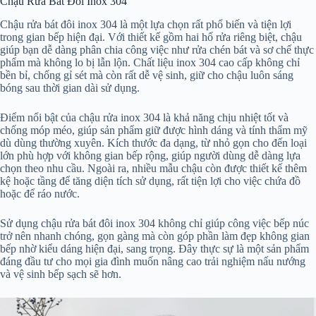
Chậu Rửa Bát Đôi Inox 304
Chậu rửa bát đôi inox 304 là một lựa chọn rất phổ biến và tiện lợi
trong gian bếp hiện đại. Với thiết kế gồm hai hố rửa riêng biệt, chậu
giúp bạn dễ dàng phân chia công việc như rửa chén bát và sơ chế thực
phẩm mà không lo bị lẫn lộn. Chất liệu inox 304 cao cấp không chỉ
bền bỉ, chống gỉ sét mà còn rất dễ vệ sinh, giữ cho chậu luôn sáng
bóng sau thời gian dài sử dụng.
Điểm nổi bật của chậu rửa inox 304 là khả năng chịu nhiệt tốt và
chống móp méo, giúp sản phẩm giữ được hình dáng và tính thẩm mỹ
dù dùng thường xuyên. Kích thước đa dạng, từ nhỏ gọn cho đến loại
lớn phù hợp với không gian bếp rộng, giúp người dùng dễ dàng lựa
chọn theo nhu cầu. Ngoài ra, nhiều mẫu chậu còn được thiết kế thêm
kệ hoặc tầng để tăng diện tích sử dụng, rất tiện lợi cho việc chứa đồ
hoặc để ráo nước.
Sử dụng chậu rửa bát đôi inox 304 không chỉ giúp công việc bếp núc
trở nên nhanh chóng, gọn gàng mà còn góp phần làm đẹp không gian
bếp nhờ kiểu dáng hiện đại, sang trọng. Đây thực sự là một sản phẩm
đáng đầu tư cho mọi gia đình muốn nâng cao trải nghiệm nấu nướng
và vệ sinh bếp sạch sẽ hơn.