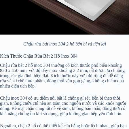
Chậu rửa bát inox 304 2 hố bền bỉ và tiện lợi
Kích Thước Chậu Rửa Bát 2 Hố Inox 304
Chậu rửa bát 2 hố inox 304 thường có kích thước phổ biến khoảng
820 x 450 mm, với độ dày inox khoảng 2.2 mm, rất được ưa chuộng
trong các gia đình hiện đại. Kích thước này vừa đủ rộng để dễ dàng
rửa và sơ chế thực phẩm, đồng thời vẫn gọn gàng, không chiếm quá
nhiều diện tích bếp.
Chậu inox 304 có ưu điểm nổi bật là chống gỉ sét, bền bỉ theo thời
gian, không chứa chì nên an toàn cho nguồn nước và sức khỏe người
dùng. Bề mặt chậu cũng rất dễ vệ sinh, không bám bẩn, đồng thời có
khả năng chống ồn khi sử dụng, giúp không gian bếp yên tĩnh hơn.
Ngoài ra, chậu 2 hố có thể thiết kế cân bằng hoặc lệch nhau, giúp bạn