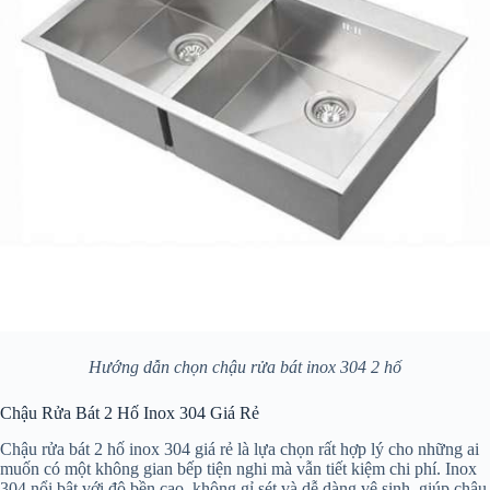
Hướng dẫn chọn chậu rửa bát inox 304 2 hố
Chậu Rửa Bát 2 Hố Inox 304 Giá Rẻ
Chậu rửa bát 2 hố inox 304 giá rẻ là lựa chọn rất hợp lý cho những ai
muốn có một không gian bếp tiện nghi mà vẫn tiết kiệm chi phí. Inox
304 nổi bật với độ bền cao, không gỉ sét và dễ dàng vệ sinh, giúp chậu