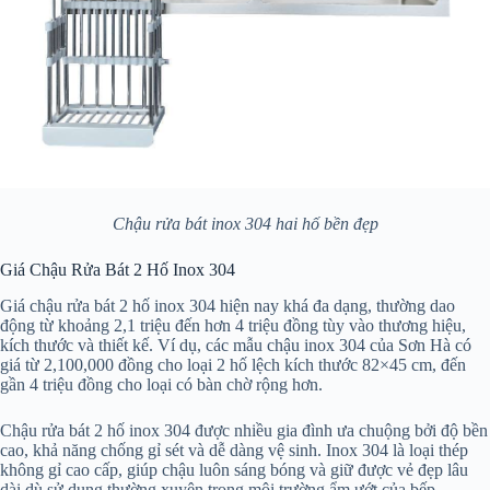
Chậu rửa bát inox 304 hai hố bền đẹp
Giá Chậu Rửa Bát 2 Hố Inox 304
Giá chậu rửa bát 2 hố inox 304 hiện nay khá đa dạng, thường dao
động từ khoảng 2,1 triệu đến hơn 4 triệu đồng tùy vào thương hiệu,
kích thước và thiết kế. Ví dụ, các mẫu chậu inox 304 của Sơn Hà có
giá từ 2,100,000 đồng cho loại 2 hố lệch kích thước 82×45 cm, đến
gần 4 triệu đồng cho loại có bàn chờ rộng hơn.
Chậu rửa bát 2 hố inox 304 được nhiều gia đình ưa chuộng bởi độ bền
cao, khả năng chống gỉ sét và dễ dàng vệ sinh. Inox 304 là loại thép
không gỉ cao cấp, giúp chậu luôn sáng bóng và giữ được vẻ đẹp lâu
dài dù sử dụng thường xuyên trong môi trường ẩm ướt của bếp.