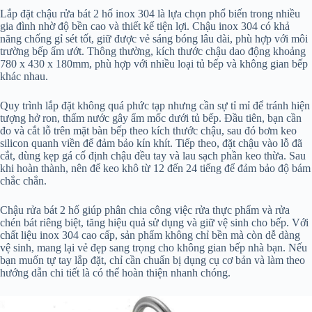
Lắp đặt chậu rửa bát 2 hố inox 304 là lựa chọn phổ biến trong nhiều
gia đình nhờ độ bền cao và thiết kế tiện lợi. Chậu inox 304 có khả
năng chống gỉ sét tốt, giữ được vẻ sáng bóng lâu dài, phù hợp với môi
trường bếp ẩm ướt. Thông thường, kích thước chậu dao động khoảng
780 x 430 x 180mm, phù hợp với nhiều loại tủ bếp và không gian bếp
khác nhau.
Quy trình lắp đặt không quá phức tạp nhưng cần sự tỉ mỉ để tránh hiện
tượng hở ron, thấm nước gây ẩm mốc dưới tủ bếp. Đầu tiên, bạn cần
đo và cắt lỗ trên mặt bàn bếp theo kích thước chậu, sau đó bơm keo
silicon quanh viền để đảm bảo kín khít. Tiếp theo, đặt chậu vào lỗ đã
cắt, dùng kẹp gá cố định chậu đều tay và lau sạch phần keo thừa. Sau
khi hoàn thành, nên để keo khô từ 12 đến 24 tiếng để đảm bảo độ bám
chắc chắn.
Chậu rửa bát 2 hố giúp phân chia công việc rửa thực phẩm và rửa
chén bát riêng biệt, tăng hiệu quả sử dụng và giữ vệ sinh cho bếp. Với
chất liệu inox 304 cao cấp, sản phẩm không chỉ bền mà còn dễ dàng
vệ sinh, mang lại vẻ đẹp sang trọng cho không gian bếp nhà bạn. Nếu
bạn muốn tự tay lắp đặt, chỉ cần chuẩn bị dụng cụ cơ bản và làm theo
hướng dẫn chi tiết là có thể hoàn thiện nhanh chóng.