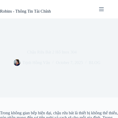
Skip
to
Robins - Thông Tin Tài Chính
content
Chậu Rửa Bát 2 Hố Inox 304
Trịnh Hồng Vân
October 7, 2025
BLOG
Trong không gian bếp hiện đại, chậu rửa bát là thiết bị không thể thiếu,
góp phần mang đến sự tiện nghi và sạch sẽ cho mỗi gia đình. Trong