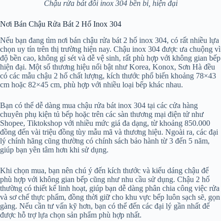
Chậu rửa bát đôi inox 304 bền bỉ, hiện đại
Nơi Bán Chậu Rửa Bát 2 Hố Inox 304
Nếu bạn đang tìm nơi bán chậu rửa bát 2 hố inox 304, có rất nhiều lựa
chọn uy tín trên thị trường hiện nay. Chậu inox 304 được ưa chuộng vì
độ bền cao, không gỉ sét và dễ vệ sinh, rất phù hợp với không gian bếp
hiện đại. Một số thương hiệu nổi bật như Korea, Konox, Sơn Hà đều
có các mẫu chậu 2 hố chất lượng, kích thước phổ biến khoảng 78×43
cm hoặc 82×45 cm, phù hợp với nhiều loại bếp khác nhau.
Bạn có thể dễ dàng mua chậu rửa bát inox 304 tại các cửa hàng
chuyên phụ kiện tủ bếp hoặc trên các sàn thương mại điện tử như
Shopee, Tiktokshop với nhiều mức giá đa dạng, từ khoảng 850.000
đồng đến vài triệu đồng tùy mẫu mã và thương hiệu. Ngoài ra, các đại
lý chính hãng cũng thường có chính sách bảo hành từ 3 đến 5 năm,
giúp bạn yên tâm hơn khi sử dụng.
Khi chọn mua, bạn nên chú ý đến kích thước và kiểu dáng chậu để
phù hợp với không gian bếp cũng như nhu cầu sử dụng. Chậu 2 hố
thường có thiết kế linh hoạt, giúp bạn dễ dàng phân chia công việc rửa
và sơ chế thực phẩm, đồng thời giữ cho khu vực bếp luôn sạch sẽ, gọn
gàng. Nếu cần tư vấn kỹ hơn, bạn có thể đến các đại lý gần nhất để
được hỗ trợ lựa chọn sản phẩm phù hợp nhất.