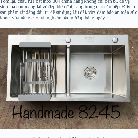
Tóm lại, chậu rửa bát inox 304 chính hãng không chỉ bền bỉ, dễ vệ
sinh mà còn mang lại vẻ đẹp hiện đại, sang trọng cho căn bếp. Đây là
sản phẩm rất đáng đầu tư để sử dụng lâu dài, vừa đảm bảo an toàn sức
khỏe, vừa nâng cao trải nghiệm nấu nướng hàng ngày.