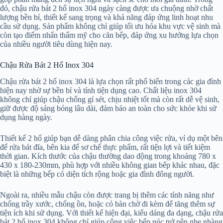
đó, chậu rửa bát 2 hố inox 304 ngày càng được ưa chuộng nhờ chất
lượng bền bỉ, thiết kế sang trọng và khả năng đáp ứng linh hoạt nhu
cầu sử dụng. Sản phẩm không chỉ giúp tối ưu hóa khu vực vệ sinh mà
còn tạo điểm nhấn thẩm mỹ cho căn bếp, đáp ứng xu hướng lựa chọn
của nhiều người tiêu dùng hiện nay.
Chậu Rửa Bát 2 Hố Inox 304
Chậu rửa bát 2 hố inox 304 là lựa chọn rất phổ biến trong các gia đình
hiện nay nhờ sự bền bỉ và tính tiện dụng cao. Chất liệu inox 304
không chỉ giúp chậu chống gỉ sét, chịu nhiệt tốt mà còn rất dễ vệ sinh,
giữ được độ sáng bóng lâu dài, đảm bảo an toàn cho sức khỏe khi sử
dụng hàng ngày.
Thiết kế 2 hố giúp bạn dễ dàng phân chia công việc rửa, ví dụ một bên
để rửa bát đĩa, bên kia để sơ chế thực phẩm, rất tiện lợi và tiết kiệm
thời gian. Kích thước của chậu thường dao động trong khoảng 780 x
430 x 180-230mm, phù hợp với nhiều không gian bếp khác nhau, đặc
biệt là những bếp có diện tích rộng hoặc gia đình đông người.
Ngoài ra, nhiều mẫu chậu còn được trang bị thêm các tính năng như
chống trầy xước, chống ồn, hoặc có bàn chờ đi kèm để tăng thêm sự
tiện ích khi sử dụng. Với thiết kế hiện đại, kiểu dáng đa dạng, chậu rửa
bát 2 hố inox 304 không chỉ giúp công việc bếp núc trở nên nhẹ nhàng