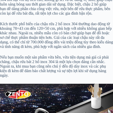
luôn sáng bóng sau thời gian dài sử dụng. Đặc biệt, chậu 2 hố giúp
bạn dễ dàng phân chia công việc rửa, một bên để rửa thực phẩm, bên
còn lại để rửa bát đĩa, rất tiện lợi cho các gia đình bận rộn.
Kích thước phổ biến của chậu rửa 2 hố inox 304 thường dao động từ
khoảng 78×43 cm đến 120×50 cm, phù hợp với nhiều không gian bếp
khác nhau. Ngoài ra, nhiều mẫu còn có bàn chờ giúp bạn để đồ hoặc
sơ chế thực phẩm thuận tiện hơn. Giá của các loại chậu này rất đa
dạng, có thể chỉ từ 700.000 đồng đến vài triệu đồng tùy theo kiểu dáng
và tính năng đi kèm, phù hợp với ngân sách của nhiều gia đình.
Nếu bạn muốn một sản phẩm vừa bền, vừa tiện dụng mà giá cả phải
chăng, chậu rửa bát 2 hố inox 304 là một lựa chọn đáng cân nhắc.
Ngoài ra, khi mua bạn cũng nên chú ý đến độ dày inox và các phụ
kiện đi kèm để đảm bảo chất lượng và sự tiện lợi khi sử dụng hàng
ngày.