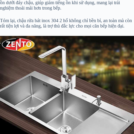
ồn dưới đáy chậu, giúp giảm tiếng ồn khi sử dụng, mang lại trải
nghiệm thoải mái hơn trong bếp.
Tóm lại, chậu rửa bát inox 304 2 hố không chỉ bền bỉ, an toàn mà còn
rất tiện lợi và đa năng, là trợ thủ đắc lực cho mọi căn bếp hiện đại.