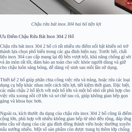
Chậu rửa bát inox 304 hai hố tiện lợi
Ưu Điểm Chậu Rửa Bát Inox 304 2 Hố
Chậu rửa bát inox 304 2 hố có rất nhiều ưu điểm nổi bật khiến nó trở
thành lựa chọn phổ biến trong các gia đình hiện nay. Trước hết, chất
liệu inox 304 cao cấp mang lại độ bền vượt trội, khả năng chống gỉ sét
và ăn mòn rất tốt, đảm bảo an toàn cho sức khỏe người dùng và giữ
cho chậu luôn sáng bóng, dễ dàng vệ sinh sau mỗi lần sử dụng.
Thiết kế 2 hố giúp phân chia công việc rửa và tráng, hoặc rửa các loại
dụng cụ bếp khác nhau một cách tiện lợi, tiết kiệm thời gian. Đặc biệt,
các mẫu chậu 2 hố lệch với một hố lớn và một hố nhỏ rất phù hợp cho
việc rửa xoong nồi cỡ lớn và sơ chế rau củ, giúp không gian bếp gọn
gàng và khoa học hơn.
Ngoài ra, kích thước đa dạng của chậu rửa inox 304 2 hố cũng là điểm
cộng lớn, phù hợp với nhiều không gian bếp từ nhỏ đến rộng, đáp ứng
nhu cầu sử dụng của các gia đình đông thành viên hoặc thường xuyên
nấu nướng nhiều. Một số sản phẩm còn được trang bị thêm lớp chống