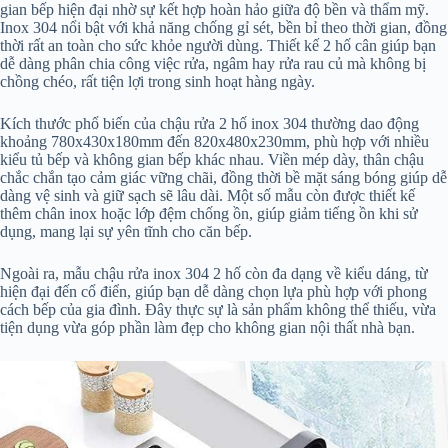
gian bếp hiện đại nhờ sự kết hợp hoàn hảo giữa độ bền và thẩm mỹ.
Inox 304 nổi bật với khả năng chống gỉ sét, bền bỉ theo thời gian, đồng
thời rất an toàn cho sức khỏe người dùng. Thiết kế 2 hố cân giúp bạn
dễ dàng phân chia công việc rửa, ngâm hay rửa rau củ mà không bị
chồng chéo, rất tiện lợi trong sinh hoạt hàng ngày.
Kích thước phổ biến của chậu rửa 2 hố inox 304 thường dao động
khoảng 780x430x180mm đến 820x480x230mm, phù hợp với nhiều
kiểu tủ bếp và không gian bếp khác nhau. Viền mép dày, thân chậu
chắc chắn tạo cảm giác vững chãi, đồng thời bề mặt sáng bóng giúp dễ
dàng vệ sinh và giữ sạch sẽ lâu dài. Một số mẫu còn được thiết kế
thêm chân inox hoặc lớp đệm chống ồn, giúp giảm tiếng ồn khi sử
dụng, mang lại sự yên tĩnh cho căn bếp.
Ngoài ra, mẫu chậu rửa inox 304 2 hố còn đa dạng về kiểu dáng, từ
hiện đại đến cổ điển, giúp bạn dễ dàng chọn lựa phù hợp với phong
cách bếp của gia đình. Đây thực sự là sản phẩm không thể thiếu, vừa
tiện dụng vừa góp phần làm đẹp cho không gian nội thất nhà bạn.