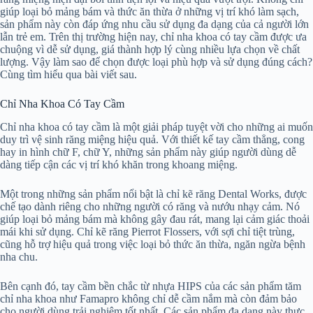
giúp loại bỏ mảng bám và thức ăn thừa ở những vị trí khó làm sạch,
sản phẩm này còn đáp ứng nhu cầu sử dụng đa dạng của cả người lớn
lẫn trẻ em. Trên thị trường hiện nay, chỉ nha khoa có tay cầm được ưa
chuộng vì dễ sử dụng, giá thành hợp lý cùng nhiều lựa chọn về chất
lượng. Vậy làm sao để chọn được loại phù hợp và sử dụng đúng cách?
Cùng tìm hiểu qua bài viết sau.
Chỉ Nha Khoa Có Tay Cầm
Chỉ nha khoa có tay cầm là một giải pháp tuyệt vời cho những ai muốn
duy trì vệ sinh răng miệng hiệu quả. Với thiết kế tay cầm thẳng, cong
hay in hình chữ F, chữ Y, những sản phẩm này giúp người dùng dễ
dàng tiếp cận các vị trí khó khăn trong khoang miệng.
Một trong những sản phẩm nổi bật là chỉ kẽ răng Dental Works, được
chế tạo dành riêng cho những người có răng và nướu nhạy cảm. Nó
giúp loại bỏ mảng bám mà không gây đau rát, mang lại cảm giác thoải
mái khi sử dụng. Chỉ kẽ răng Pierrot Flossers, với sợi chỉ tiệt trùng,
cũng hỗ trợ hiệu quả trong việc loại bỏ thức ăn thừa, ngăn ngừa bệnh
nha chu.
Bên cạnh đó, tay cầm bền chắc từ nhựa HIPS của các sản phẩm tăm
chỉ nha khoa như Famapro không chỉ dễ cầm nắm mà còn đảm bảo
cho người dùng trải nghiệm tốt nhất. Các sản phẩm đa dạng này thực