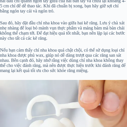
hai đầu chỉ quanh ngón tay giữa của hai bàn tay và chừa lại khoảng 4-
5 cm chỉ để dễ thao tác. Khi đã chuẩn bị xong, bạn hãy giữ sợi chỉ
bằng ngón tay cái và ngón trỏ.
Sau đó, hãy đặt đầu chỉ nha khoa vào giữa hai kẽ răng. Lưu ý chà xát
nhẹ nhàng để loại bỏ mảnh vụn thực phẩm và mảng bám mà bàn chải
không thể chạm tới. Để đạt hiệu quả tốt nhất, bạn nên lặp lại các bước
này cho tất cả các kẽ răng.
Nếu bạn cảm thấy chỉ nha khoa quá chật chội, có thể sử dụng loại chỉ
nha khoa được phủ wax, giúp nó dễ dàng trượt qua các răng san sát
nhau. Bên cạnh đó, hãy nhớ rằng việc dùng chỉ nha khoa không thay
thế cho việc đánh răng, mà nên được thực hiện trước khi đánh răng để
mang lại kết quả tối ưu cho sức khỏe răng miệng.