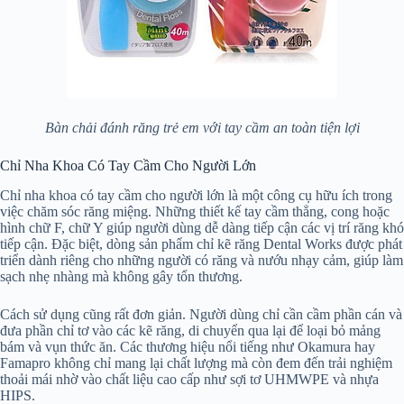
Bàn chải đánh răng trẻ em với tay cầm an toàn tiện lợi
Chỉ Nha Khoa Có Tay Cầm Cho Người Lớn
Chỉ nha khoa có tay cầm cho người lớn là một công cụ hữu ích trong
việc chăm sóc răng miệng. Những thiết kế tay cầm thẳng, cong hoặc
hình chữ F, chữ Y giúp người dùng dễ dàng tiếp cận các vị trí răng khó
tiếp cận. Đặc biệt, dòng sản phẩm chỉ kẽ răng Dental Works được phát
triển dành riêng cho những người có răng và nướu nhạy cảm, giúp làm
sạch nhẹ nhàng mà không gây tổn thương.
Cách sử dụng cũng rất đơn giản. Người dùng chỉ cần cầm phần cán và
đưa phần chỉ tơ vào các kẽ răng, di chuyển qua lại để loại bỏ mảng
bám và vụn thức ăn. Các thương hiệu nổi tiếng như Okamura hay
Famapro không chỉ mang lại chất lượng mà còn đem đến trải nghiệm
thoải mái nhờ vào chất liệu cao cấp như sợi tơ UHMWPE và nhựa
HIPS.