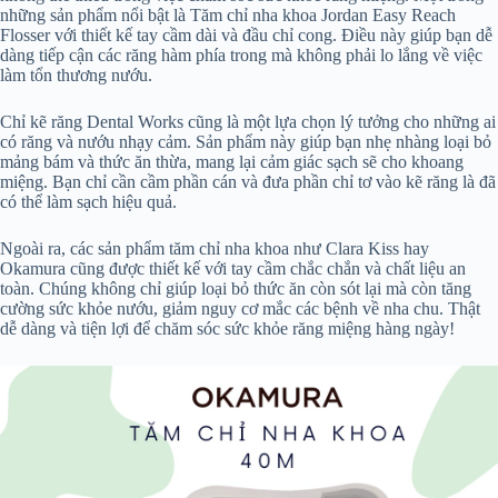
những sản phẩm nổi bật là Tăm chỉ nha khoa Jordan Easy Reach
Flosser với thiết kế tay cầm dài và đầu chỉ cong. Điều này giúp bạn dễ
dàng tiếp cận các răng hàm phía trong mà không phải lo lắng về việc
làm tổn thương nướu.
Chỉ kẽ răng Dental Works cũng là một lựa chọn lý tưởng cho những ai
có răng và nướu nhạy cảm. Sản phẩm này giúp bạn nhẹ nhàng loại bỏ
mảng bám và thức ăn thừa, mang lại cảm giác sạch sẽ cho khoang
miệng. Bạn chỉ cần cầm phần cán và đưa phần chỉ tơ vào kẽ răng là đã
có thể làm sạch hiệu quả.
Ngoài ra, các sản phẩm tăm chỉ nha khoa như Clara Kiss hay
Okamura cũng được thiết kế với tay cầm chắc chắn và chất liệu an
toàn. Chúng không chỉ giúp loại bỏ thức ăn còn sót lại mà còn tăng
cường sức khỏe nướu, giảm nguy cơ mắc các bệnh về nha chu. Thật
dễ dàng và tiện lợi để chăm sóc sức khỏe răng miệng hàng ngày!