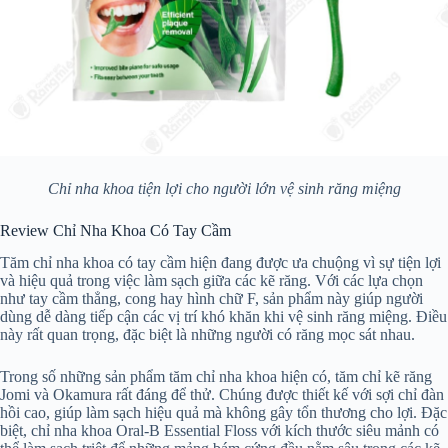
Chỉ nha khoa tiện lợi cho người lớn vệ sinh răng miệng
Review Chỉ Nha Khoa Có Tay Cầm
Tăm chỉ nha khoa có tay cầm hiện đang được ưa chuộng vì sự tiện lợi
và hiệu quả trong việc làm sạch giữa các kẽ răng. Với các lựa chọn
như tay cầm thẳng, cong hay hình chữ F, sản phẩm này giúp người
dùng dễ dàng tiếp cận các vị trí khó khăn khi vệ sinh răng miệng. Điều
này rất quan trọng, đặc biệt là những người có răng mọc sát nhau.
Trong số những sản phẩm tăm chỉ nha khoa hiện có, tăm chỉ kẽ răng
Jomi và Okamura rất đáng để thử. Chúng được thiết kế với sợi chỉ đàn
hồi cao, giúp làm sạch hiệu quả mà không gây tổn thương cho lợi. Đặc
biệt, chỉ nha khoa Oral-B Essential Floss với kích thước siêu mảnh có