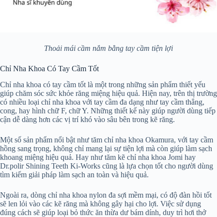
Thoải mái cầm nắm bằng tay cầm tiện lợi
Chỉ Nha Khoa Có Tay Cầm Tốt
Chỉ nha khoa có tay cầm tốt là một trong những sản phẩm thiết yếu
giúp chăm sóc sức khỏe răng miệng hiệu quả. Hiện nay, trên thị trường
có nhiều loại chỉ nha khoa với tay cầm đa dạng như tay cầm thẳng,
cong, hay hình chữ F, chữ Y. Những thiết kế này giúp người dùng tiếp
cận dễ dàng hơn các vị trí khó vào sâu bên trong kẽ răng.
Một số sản phẩm nổi bật như tăm chỉ nha khoa Okamura, với tay cầm
hồng sang trọng, không chỉ mang lại sự tiện lợi mà còn giúp làm sạch
khoang miệng hiệu quả. Hay như tăm kẽ chỉ nha khoa Jomi hay
Dr.polir Shining Teeth Ki-Works cũng là lựa chọn tốt cho người dùng
tìm kiếm giải pháp làm sạch an toàn và hiệu quả.
Ngoài ra, dòng chỉ nha khoa nylon đa sợi mềm mại, có độ đàn hồi tốt
sẽ len lỏi vào các kẽ răng mà không gây hại cho lợi. Việc sử dụng
đúng cách sẽ giúp loại bỏ thức ăn thừa dư bám dính, duy trì hơi thở