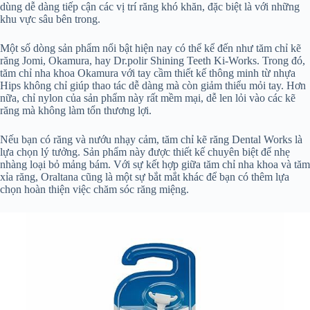
dùng dễ dàng tiếp cận các vị trí răng khó khăn, đặc biệt là với những
khu vực sâu bên trong.
Một số dòng sản phẩm nổi bật hiện nay có thể kể đến như tăm chỉ kẽ
răng Jomi, Okamura, hay Dr.polir Shining Teeth Ki-Works. Trong đó,
tăm chỉ nha khoa Okamura với tay cầm thiết kế thông minh từ nhựa
Hips không chỉ giúp thao tác dễ dàng mà còn giảm thiểu mỏi tay. Hơn
nữa, chỉ nylon của sản phẩm này rất mềm mại, dễ len lỏi vào các kẽ
răng mà không làm tổn thương lợi.
Nếu bạn có răng và nướu nhạy cảm, tăm chỉ kẽ răng Dental Works là
lựa chọn lý tưởng. Sản phẩm này được thiết kế chuyên biệt để nhẹ
nhàng loại bỏ mảng bám. Với sự kết hợp giữa tăm chỉ nha khoa và tăm
xỉa răng, Oraltana cũng là một sự bắt mắt khác để bạn có thêm lựa
chọn hoàn thiện việc chăm sóc răng miệng.