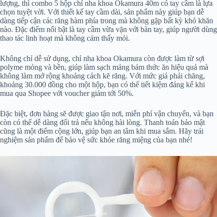
lượng, thì combo 5 hộp chỉ nha khoa Okamura 40m có tay cầm là lựa
chọn tuyệt vời. Với thiết kế tay cầm dài, sản phẩm này giúp bạn dễ
dàng tiếp cận các răng hàm phía trong mà không gặp bất kỳ khó khăn
nào. Đặc điểm nổi bật là tay cầm vừa vặn với bàn tay, giúp người dùng
thao tác linh hoạt mà không cảm thấy mỏi.
Không chỉ dễ sử dụng, chỉ nha khoa Okamura còn được làm từ sợi
polyme mỏng và bền, giúp làm sạch mảng bám thức ăn hiệu quả mà
không làm mở rộng khoảng cách kẽ răng. Với mức giá phải chăng,
khoảng 30.000 đồng cho một hộp, bạn có thể tiết kiệm đáng kể khi
mua qua Shopee với voucher giảm tới 50%.
Đặc biệt, đơn hàng sẽ được giao tận nơi, miễn phí vận chuyển, và bạn
còn có thể dễ dàng đổi trả nếu không hài lòng. Thanh toán bảo mật
cũng là một điểm cộng lớn, giúp bạn an tâm khi mua sắm. Hãy trải
nghiệm sản phẩm để bảo vệ sức khỏe răng miệng của bạn nhé!