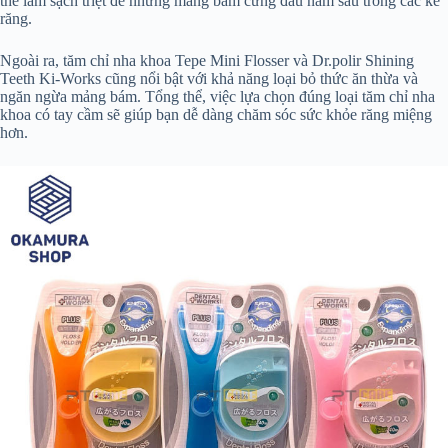
thể làm sạch triệt để những mảng bám cứng đầu nằm sâu trong các kẽ
răng.
Ngoài ra, tăm chỉ nha khoa Tepe Mini Flosser và Dr.polir Shining
Teeth Ki-Works cũng nổi bật với khả năng loại bỏ thức ăn thừa và
ngăn ngừa mảng bám. Tổng thể, việc lựa chọn đúng loại tăm chỉ nha
khoa có tay cầm sẽ giúp bạn dễ dàng chăm sóc sức khỏe răng miệng
hơn.