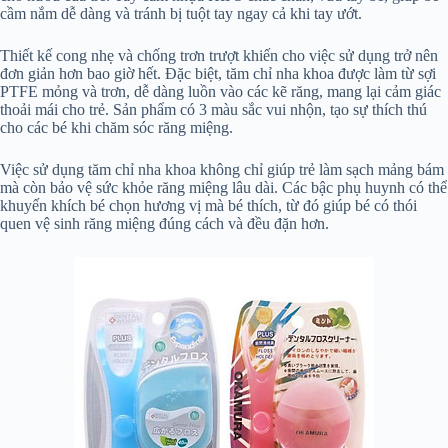
cầm nắm dễ dàng và tránh bị tuột tay ngay cả khi tay ướt.
Thiết kế cong nhẹ và chống trơn trượt khiến cho việc sử dụng trở nên
đơn giản hơn bao giờ hết. Đặc biệt, tăm chỉ nha khoa được làm từ sợi
PTFE mỏng và trơn, dễ dàng luồn vào các kẽ răng, mang lại cảm giác
thoải mái cho trẻ. Sản phẩm có 3 màu sắc vui nhộn, tạo sự thích thú
cho các bé khi chăm sóc răng miệng.
Việc sử dụng tăm chỉ nha khoa không chỉ giúp trẻ làm sạch mảng bám
mà còn bảo vệ sức khỏe răng miệng lâu dài. Các bậc phụ huynh có thể
khuyến khích bé chọn hương vị mà bé thích, từ đó giúp bé có thói
quen vệ sinh răng miệng đúng cách và đều đặn hơn.