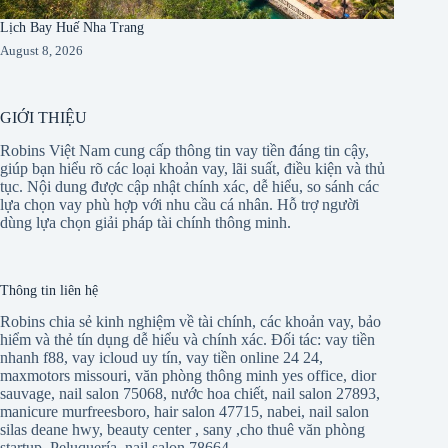
Lịch Bay Huế Nha Trang
August 8, 2026
GIỚI THIỆU
Robins Việt Nam cung cấp thông tin vay tiền đáng tin cậy,
giúp bạn hiểu rõ các loại khoản vay, lãi suất, điều kiện và thủ
tục. Nội dung được cập nhật chính xác, dễ hiểu, so sánh các
lựa chọn vay phù hợp với nhu cầu cá nhân. Hỗ trợ người
dùng lựa chọn giải pháp tài chính thông minh.
Thông tin liên hệ
Robins chia sẻ kinh nghiệm về tài chính, các khoản vay, bảo
hiểm và thẻ tín dụng dễ hiểu và chính xác. Đối tác:
vay tiền
nhanh f88
,
vay icloud uy tín
,
vay tiền online 24 24
,
maxmotors missouri
,
văn phòng thông minh yes office
,
dior
sauvage
,
nail salon 75068
,
nước hoa chiết
,
nail salon 27893
,
manicure murfreesboro
,
hair salon 47715
,
nabei
,
nail salon
silas deane hwy
,
beauty center
,
sany
,
cho thuê văn phòng
startup
,
Peluquería
,
nail salon 78664
,