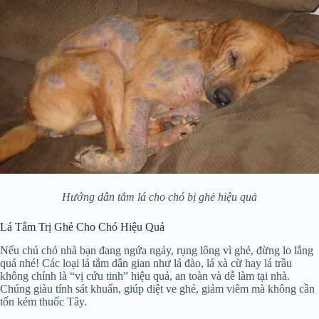
Hướng dẫn tắm lá cho chó bị ghẻ hiệu quả
Lá Tắm Trị Ghẻ Cho Chó Hiệu Quả
Nếu chú chó nhà bạn đang ngứa ngáy, rụng lông vì ghẻ, đừng lo lắng
quá nhé! Các loại lá tắm dân gian như lá đào, lá xà cừ hay lá trầu
không chính là “vị cứu tinh” hiệu quả, an toàn và dễ làm tại nhà.
Chúng giàu tính sát khuẩn, giúp diệt ve ghẻ, giảm viêm mà không cần
tốn kém thuốc Tây.