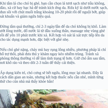
Khi tắm lá cho chó bị ghẻ, bạn cần chọn lá tươi sạch như trầu không,
đào, xà cừ hay bạc hà để tránh kích ứng da. Rửa kỹ lá dưới nước sạch,
đun sôi với chút muối trắng khoảng 10-20 phút rồi để nguội bớt, giúp
sát khuẩn và giảm ngứa hiệu quả.
Đừng tắm quá thường, chỉ 2-3 ngày/lần để da chó không bị khô. Làm
ướt lông trước, đổ nước lá từ đầu xuống thân, massage nhẹ vùng ghẻ
rồi để yên 10 phút trước khi xả. Kết hợp vò nát lá xát trực tiếp lên da
cho tác dụng mạnh hơn, đặc biệt với ghẻ nhẹ.
Nếu chó ghẻ nặng, chảy mủ hay rụng lông nhiều, phương pháp lá chỉ
hỗ trợ thôi, phải đưa thú y khám ngay kẻo nhiễm trùng. Tránh xà
phòng thông thường vì dễ làm tình trạng tệ hơn. Giữ chó ấm sau tắm,
nơi khô ráo và theo dõi 2-3 tuần để thấy cải thiện.
Áp dụng kiên trì, chó cưng sẽ hết ngứa, lông mọc lại nhanh. Đây là
cách dân gian an toàn, nhưng kết hợp thuốc nếu cần nhé, mình từng
thử cho cún nhà mà thấy khỏe hẳn!