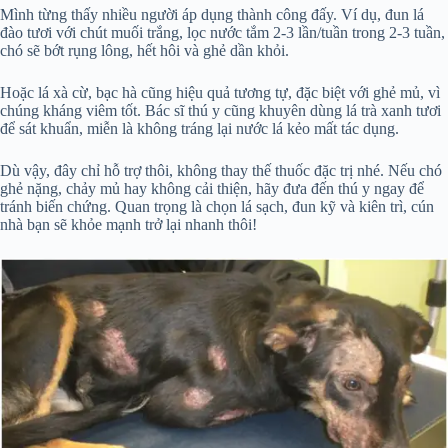
Mình từng thấy nhiều người áp dụng thành công đấy. Ví dụ, đun lá
đào tươi với chút muối trắng, lọc nước tắm 2-3 lần/tuần trong 2-3 tuần,
chó sẽ bớt rụng lông, hết hôi và ghẻ dần khỏi.
Hoặc lá xà cừ, bạc hà cũng hiệu quả tương tự, đặc biệt với ghẻ mủ, vì
chúng kháng viêm tốt. Bác sĩ thú y cũng khuyên dùng lá trà xanh tươi
để sát khuẩn, miễn là không tráng lại nước lá kẻo mất tác dụng.
Dù vậy, đây chỉ hỗ trợ thôi, không thay thế thuốc đặc trị nhé. Nếu chó
ghẻ nặng, chảy mủ hay không cải thiện, hãy đưa đến thú y ngay để
tránh biến chứng. Quan trọng là chọn lá sạch, đun kỹ và kiên trì, cún
nhà bạn sẽ khỏe mạnh trở lại nhanh thôi!