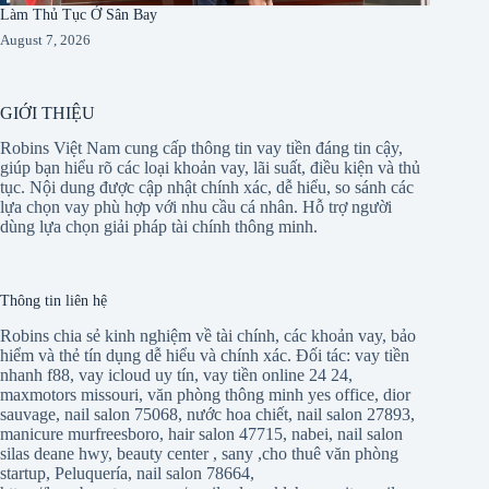
Làm Thủ Tục Ở Sân Bay
August 7, 2026
GIỚI THIỆU
Robins Việt Nam cung cấp thông tin vay tiền đáng tin cậy,
giúp bạn hiểu rõ các loại khoản vay, lãi suất, điều kiện và thủ
tục. Nội dung được cập nhật chính xác, dễ hiểu, so sánh các
lựa chọn vay phù hợp với nhu cầu cá nhân. Hỗ trợ người
dùng lựa chọn giải pháp tài chính thông minh.
Thông tin liên hệ
Robins chia sẻ kinh nghiệm về tài chính, các khoản vay, bảo
hiểm và thẻ tín dụng dễ hiểu và chính xác. Đối tác:
vay tiền
nhanh f88
,
vay icloud uy tín
,
vay tiền online 24 24
,
maxmotors missouri
,
văn phòng thông minh yes office
,
dior
sauvage
,
nail salon 75068
,
nước hoa chiết
,
nail salon 27893
,
manicure murfreesboro
,
hair salon 47715
,
nabei
,
nail salon
silas deane hwy
,
beauty center
,
sany
,
cho thuê văn phòng
startup
,
Peluquería
,
nail salon 78664
,