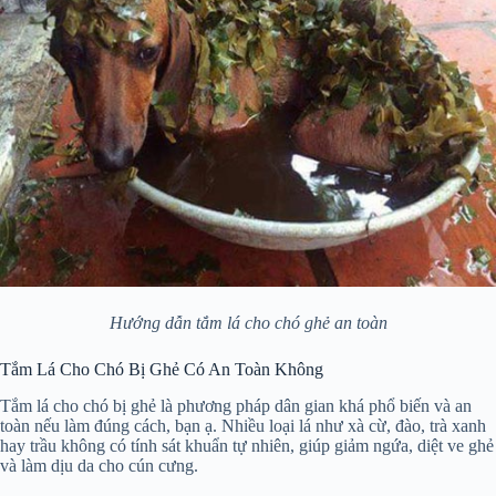
Hướng dẫn tắm lá cho chó ghẻ an toàn
Tắm Lá Cho Chó Bị Ghẻ Có An Toàn Không
Tắm lá cho chó bị ghẻ là phương pháp dân gian khá phổ biến và an
toàn nếu làm đúng cách, bạn ạ. Nhiều loại lá như xà cừ, đào, trà xanh
hay trầu không có tính sát khuẩn tự nhiên, giúp giảm ngứa, diệt ve ghẻ
và làm dịu da cho cún cưng.