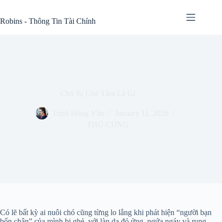
Skip
to
Robins - Thông Tin Tài Chính
content
Chó Bị Ghẻ Tắm Lá Gì
Trịnh Hồng Vân
January 11, 2026
THÚ CƯNG
Có lẽ bất kỳ ai nuôi chó cũng từng lo lắng khi phát hiện “người bạn
bốn chân” của mình bị ghẻ, với làn da đỏ ửng, ngứa ngáy và rụng