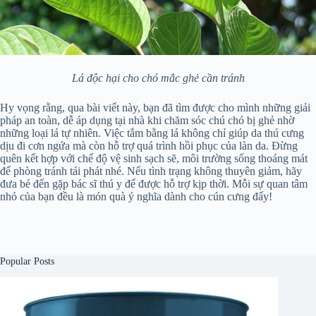
Lá độc hại cho chó mắc ghẻ cần tránh
Hy vọng rằng, qua bài viết này, bạn đã tìm được cho mình những giải
pháp an toàn, dễ áp dụng tại nhà khi chăm sóc chú chó bị ghẻ nhờ
những loại lá tự nhiên. Việc tắm bằng lá không chỉ giúp da thú cưng
dịu đi cơn ngứa mà còn hỗ trợ quá trình hồi phục của làn da. Đừng
quên kết hợp với chế độ vệ sinh sạch sẽ, môi trường sống thoáng mát
để phòng tránh tái phát nhé. Nếu tình trạng không thuyên giảm, hãy
đưa bé đến gặp bác sĩ thú y để được hỗ trợ kịp thời. Mỗi sự quan tâm
nhỏ của bạn đều là món quà ý nghĩa dành cho cún cưng đấy!
Popular Posts