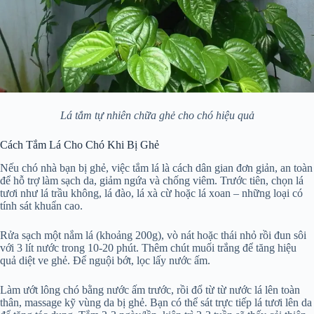
Lá tắm tự nhiên chữa ghẻ cho chó hiệu quả
Cách Tắm Lá Cho Chó Khi Bị Ghẻ
Nếu chó nhà bạn bị ghẻ, việc tắm lá là cách dân gian đơn giản, an toàn
để hỗ trợ làm sạch da, giảm ngứa và chống viêm. Trước tiên, chọn lá
tươi như lá trầu không, lá đào, lá xà cừ hoặc lá xoan – những loại có
tính sát khuẩn cao.
Rửa sạch một nắm lá (khoảng 200g), vò nát hoặc thái nhỏ rồi đun sôi
với 3 lít nước trong 10-20 phút. Thêm chút muối trắng để tăng hiệu
quả diệt ve ghẻ. Để nguội bớt, lọc lấy nước ấm.
Làm ướt lông chó bằng nước ấm trước, rồi đổ từ từ nước lá lên toàn
thân, massage kỹ vùng da bị ghẻ. Bạn có thể sát trực tiếp lá tươi lên da