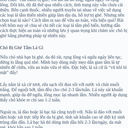
lông. Đôi khi, dù đã thử qua nhiều cách, tình trạng này vẫn chưa cải
thiện. Bên cạnh thuốc, nhiều người truyền tai nhau về việc sử dụng
các loại lá tắm thiên nhiên giúp làm dịu da, hỗ trợ trị ghẻ. Nhưng nên
chọn loại lá nào? Cách tắm ra sao để vừa an toàn, vừa hiệu quả? Bài
viết hôm nay sẽ chia sẻ chi tiết các loại lá tắm phổ biến, hướng dẫn
cách thực hiện an toàn và những lưu ý quan trọng khi chăm sóc chó bị
ghẻ bằng phương pháp tự nhiên này.
Chó Bị Ghẻ Tắm Lá Gì
Nếu chó nhà bạn bị ghẻ, da đỏ rát, rụng lông và ngứa ngáy liên tục,
đừng lo lắng quá nhé. Mình hay dùng mấy mẹo dân gian tắm lá tự
nhiên để chữa, vừa an toàn vừa rẻ tiền. Đặc biệt, lá xà cừ là “vũ khí bí
mật” đấy!
Lấy nắm lá xà cừ tươi, rửa sạch rồi đun sôi với nước và chút muối
trắng. Để nguội bớt, tắm đều cho chó 2-3 lần/tuần. Lá này sát khuẩn
mạnh, giúp da đỡ ngứa, lông mọc lại nhanh lắm. Nhiều người áp dụng
thấy chó khỏe re chỉ sau 1-2 tuần.
Ngoài ra, lá đào hoặc lá bạc hà cũng tuyệt vời. Nấu lá đào với muối
tắm hoặc xát trực tiếp lên da bị ghẻ, tính sát khuẩn cao sẽ diệt ký sinh
trùng dần dần. Lá bạc hà thì dùng tinh dầu bôi 2-3 lần/ngày, da mát
mẻ, khỏi hẳn sau 1 tuần.