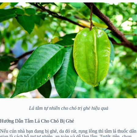
Lá tắm tự nhiên cho chó trị ghẻ hiệu quả
Hướng Dẫn Tắm Lá Cho Chó Bị Ghẻ
Nếu cún nhà bạn đang bị ghẻ, da đỏ rát, rụng lông thì tắm lá thuốc dân
gian là cách hỗ trợ tự nhiên, an toàn và dễ làm lắm. Trước tiên, chọn