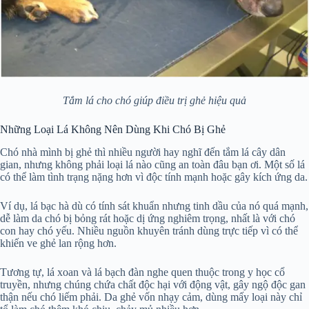
Tắm lá cho chó giúp điều trị ghẻ hiệu quả
Những Loại Lá Không Nên Dùng Khi Chó Bị Ghẻ
Chó nhà mình bị ghẻ thì nhiều người hay nghĩ đến tắm lá cây dân
gian, nhưng không phải loại lá nào cũng an toàn đâu bạn ơi. Một số lá
có thể làm tình trạng nặng hơn vì độc tính mạnh hoặc gây kích ứng da.
Ví dụ, lá bạc hà dù có tính sát khuẩn nhưng tinh dầu của nó quá mạnh,
dễ làm da chó bị bỏng rát hoặc dị ứng nghiêm trọng, nhất là với chó
con hay chó yếu. Nhiều nguồn khuyên tránh dùng trực tiếp vì có thể
khiến ve ghẻ lan rộng hơn.
Tương tự, lá xoan và lá bạch đàn nghe quen thuộc trong y học cổ
truyền, nhưng chúng chứa chất độc hại với động vật, gây ngộ độc gan
thận nếu chó liếm phải. Da ghẻ vốn nhạy cảm, dùng mấy loại này chỉ