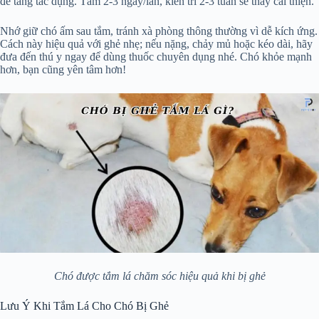
để tăng tác dụng. Tắm 2-3 ngày/lần, kiên trì 2-3 tuần sẽ thấy cải thiện.
Nhớ giữ chó ấm sau tắm, tránh xà phòng thông thường vì dễ kích ứng.
Cách này hiệu quả với ghẻ nhẹ; nếu nặng, chảy mủ hoặc kéo dài, hãy
đưa đến thú y ngay để dùng thuốc chuyên dụng nhé. Chó khỏe mạnh
hơn, bạn cũng yên tâm hơn!
Chó được tắm lá chăm sóc hiệu quả khi bị ghẻ
Lưu Ý Khi Tắm Lá Cho Chó Bị Ghẻ