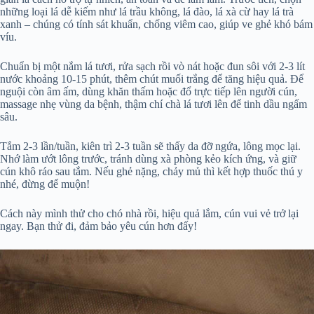
những loại lá dễ kiếm như lá trầu không, lá đào, lá xà cừ hay lá trà
xanh – chúng có tính sát khuẩn, chống viêm cao, giúp ve ghẻ khó bám
víu.
Chuẩn bị một nắm lá tươi, rửa sạch rồi vò nát hoặc đun sôi với 2-3 lít
nước khoảng 10-15 phút, thêm chút muối trắng để tăng hiệu quả. Để
nguội còn âm ấm, dùng khăn thấm hoặc đổ trực tiếp lên người cún,
massage nhẹ vùng da bệnh, thậm chí chà lá tươi lên để tinh dầu ngấm
sâu.
Tắm 2-3 lần/tuần, kiên trì 2-3 tuần sẽ thấy da đỡ ngứa, lông mọc lại.
Nhớ làm ướt lông trước, tránh dùng xà phòng kẻo kích ứng, và giữ
cún khô ráo sau tắm. Nếu ghẻ nặng, chảy mủ thì kết hợp thuốc thú y
nhé, đừng để muộn!
Cách này mình thử cho chó nhà rồi, hiệu quả lắm, cún vui vẻ trở lại
ngay. Bạn thử đi, đảm bảo yêu cún hơn đấy!