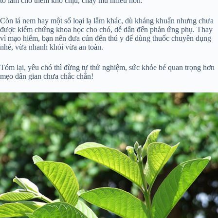
tổ làm chó thêm khó chịu, chảy mủ nhiều hơn.
Còn lá nem hay một số loại lạ lẫm khác, dù kháng khuẩn nhưng chưa
được kiểm chứng khoa học cho chó, dễ dẫn đến phản ứng phụ. Thay
vì mạo hiểm, bạn nên đưa cún đến thú y để dùng thuốc chuyên dụng
nhé, vừa nhanh khỏi vừa an toàn.
Tóm lại, yêu chó thì đừng tự thử nghiệm, sức khỏe bé quan trọng hơn
mẹo dân gian chưa chắc chắn!