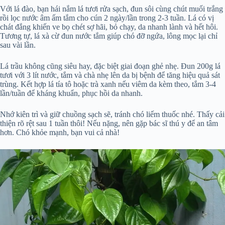
Với lá đào, bạn hái nắm lá tươi rửa sạch, đun sôi cùng chút muối trắng
rồi lọc nước âm ấm tắm cho cún 2 ngày/lần trong 2-3 tuần. Lá có vị
chát đắng khiến ve bọ chét sợ hãi, bỏ chạy, da nhanh lành và hết hôi.
Tương tự, lá xà cừ đun nước tắm giúp chó đỡ ngứa, lông mọc lại chỉ
sau vài lần.
Lá trầu không cũng siêu hay, đặc biệt giai đoạn ghẻ nhẹ. Đun 200g lá
tươi với 3 lít nước, tắm và chà nhẹ lên da bị bệnh để tăng hiệu quả sát
trùng. Kết hợp lá tía tô hoặc trà xanh nếu viêm da kèm theo, tắm 3-4
lần/tuần để kháng khuẩn, phục hồi da nhanh.
Nhớ kiên trì và giữ chuồng sạch sẽ, tránh chó liếm thuốc nhé. Thấy cải
thiện rõ rệt sau 1 tuần thôi! Nếu nặng, nên gặp bác sĩ thú y để an tâm
hơn. Chó khỏe mạnh, bạn vui cả nhà!