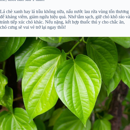
Lá chè xanh hay lá trầu không nữa, nấu nước lau rửa vùng tổn thương
để kháng viêm, giảm ngứa hiệu quả. Nhớ tắm sạch, giữ chó khô ráo và
tránh tiếp xúc chó khác. Nếu nặng, kết hợp thuốc thú y cho chắc ăn,
chó cưng sẽ vui vẻ trở lại ngay thôi!