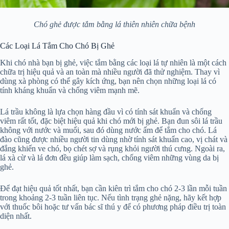
Chó ghẻ được tắm bằng lá thiên nhiên chữa bệnh
Các Loại Lá Tắm Cho Chó Bị Ghẻ
Khi chó nhà bạn bị ghẻ, việc tắm bằng các loại lá tự nhiên là một cách
chữa trị hiệu quả và an toàn mà nhiều người đã thử nghiệm. Thay vì
dùng xà phòng có thể gây kích ứng, bạn nên chọn những loại lá có
tính kháng khuẩn và chống viêm mạnh mẽ.
Lá trầu không là lựa chọn hàng đầu vì có tính sát khuẩn và chống
viêm rất tốt, đặc biệt hiệu quả khi chó mới bị ghẻ. Bạn đun sôi lá trầu
không với nước và muối, sau đó dùng nước ấm để tắm cho chó. Lá
đào cũng được nhiều người tin dùng nhờ tính sát khuẩn cao, vị chát và
đắng khiến ve chó, bọ chét sợ và rụng khỏi người thú cưng. Ngoài ra,
lá xà cừ và lá đơn đều giúp làm sạch, chống viêm những vùng da bị
ghẻ.
Để đạt hiệu quả tốt nhất, bạn cần kiên trì tắm cho chó 2-3 lần mỗi tuần
trong khoảng 2-3 tuần liên tục. Nếu tình trạng ghẻ nặng, hãy kết hợp
với thuốc bôi hoặc tư vấn bác sĩ thú y để có phương pháp điều trị toàn
diện nhất.