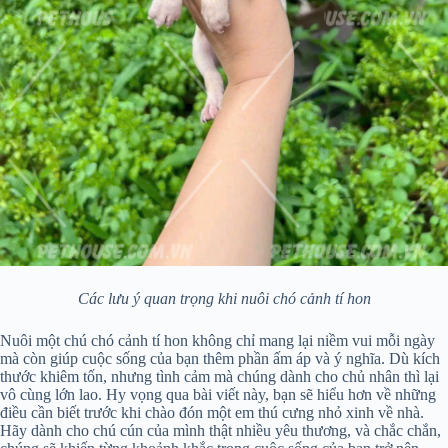
Các lưu ý quan trọng khi nuôi chó cảnh tí hon
Nuôi một chú chó cảnh tí hon không chỉ mang lại niềm vui mỗi ngày
mà còn giúp cuộc sống của bạn thêm phần ấm áp và ý nghĩa. Dù kích
thước khiêm tốn, nhưng tình cảm mà chúng dành cho chủ nhân thì lại
vô cùng lớn lao. Hy vọng qua bài viết này, bạn sẽ hiểu hơn về những
điều cần biết trước khi chào đón một em thú cưng nhỏ xinh về nhà.
Hãy dành cho chú cún của mình thật nhiều yêu thương, và chắc chắn,