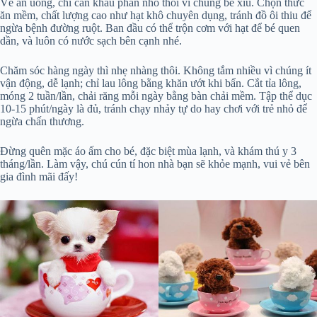
Về ăn uống, chỉ cần khẩu phần nhỏ thôi vì chúng bé xíu. Chọn thức
ăn mềm, chất lượng cao như hạt khô chuyên dụng, tránh đồ ôi thiu để
ngừa bệnh đường ruột. Ban đầu có thể trộn cơm với hạt để bé quen
dần, và luôn có nước sạch bên cạnh nhé.
Chăm sóc hàng ngày thì nhẹ nhàng thôi. Không tắm nhiều vì chúng ít
vận động, dễ lạnh; chỉ lau lông bằng khăn ướt khi bẩn. Cắt tỉa lông,
móng 2 tuần/lần, chải răng mỗi ngày bằng bàn chải mềm. Tập thể dục
10-15 phút/ngày là đủ, tránh chạy nhảy tự do hay chơi với trẻ nhỏ để
ngừa chấn thương.
Đừng quên mặc áo ấm cho bé, đặc biệt mùa lạnh, và khám thú y 3
tháng/lần. Làm vậy, chú cún tí hon nhà bạn sẽ khỏe mạnh, vui vẻ bên
gia đình mãi đấy!