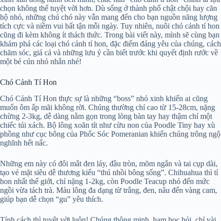
chọn không thể tuyệt vời hơn. Dù sống ở thành phố chật chội hay căn
hộ nhỏ, những chú chó này vẫn mang đến cho bạn nguồn năng lượng
tích cực và niềm vui bất tận mỗi ngày. Tuy nhiên, nuôi chó cảnh tí hon
cũng đi kèm không ít thách thức. Trong bài viết này, mình sẽ cùng bạn
khám phá các loại chó cảnh tí hon, đặc điểm đáng yêu của chúng, cách
chăm sóc, giá cả và những lưu ý cần biết trước khi quyết định rước về
một bé cún nhỏ nhắn nhé!
Chó Cảnh Tí Hon
Chó Cảnh Tí Hon thực sự là những “boss” nhỏ xinh khiến ai cũng
muốn ôm ấp mãi không rời. Chúng thường chỉ cao từ 15-28cm, nặng
chừng 2-3kg, dễ dàng nằm gọn trong lòng bàn tay hay thậm chí một
chiếc túi xách. Bộ lông xoăn tít như cừu non của Poodle Tiny hay xù
phồng như cục bông của Phốc Sóc Pomeranian khiến chúng trông ngộ
nghĩnh hết nấc.
Những em này có đôi mắt đen láy, đầu tròn, mõm ngắn và tai cụp dài,
tạo vẻ mặt siêu dễ thương kiểu “thú nhồi bông sống”. Chihuahua thì tí
hon nhất thế giới, chỉ nặng 1-2kg, còn Poodle Teacup nhỏ đến mức
ngồi vừa tách trà. Màu lông đa dạng từ trắng, đen, nâu đến vàng cam,
giúp bạn dễ chọn “gu” yêu thích.
Tính cách thì tuyệt vời luôn! Chúng thông minh, ham học hỏi, chỉ vài