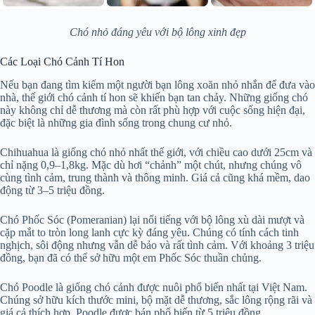
Chó nhỏ đáng yêu với bộ lông xinh đẹp
Các Loại Chó Cảnh Tí Hon
Nếu bạn đang tìm kiếm một người bạn lông xoăn nhỏ nhắn để đưa vào
nhà, thế giới chó cảnh tí hon sẽ khiến bạn tan chảy. Những giống chó
này không chỉ dễ thương mà còn rất phù hợp với cuộc sống hiện đại,
đặc biệt là những gia đình sống trong chung cư nhỏ.
Chihuahua là giống chó nhỏ nhất thế giới, với chiều cao dưới 25cm và
chỉ nặng 0,9–1,8kg. Mặc dù hơi “chảnh” một chút, nhưng chúng vô
cùng tình cảm, trung thành và thông minh. Giá cả cũng khá mềm, dao
động từ 3–5 triệu đồng.
Chó Phốc Sóc (Pomeranian) lại nổi tiếng với bộ lông xù dài mượt và
cặp mắt to tròn long lanh cực kỳ đáng yêu. Chúng có tính cách tinh
nghịch, sôi động nhưng vẫn dễ bảo và rất tình cảm. Với khoảng 3 triệu
đồng, bạn đã có thể sở hữu một em Phốc Sóc thuần chủng.
Chó Poodle là giống chó cảnh được nuôi phổ biến nhất tại Việt Nam.
Chúng sở hữu kích thước mini, bộ mặt dễ thương, sắc lông rộng rãi và
giá cả thích hợp. Poodle được bán phổ biến từ 5 triệu đồng.