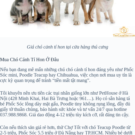
Giá chó cảnh tí hon tại cửa hàng thú cưng
Mua Chó Cảnh Tí Hon Ở Đâu
Nếu bạn đang mê mẩn những chú chó cảnh tí hon đáng yêu như Phốc
Sóc mini, Poodle Teacup hay Chihuahua, việc chọn nơi mua uy tín là
cực kỳ quan trọng để tránh “tiền mất tật mang”.
Tôi khuyên nên ưu tiên các trại nhân giống lớn như PetHouse ở Hà
Nội (428 Minh Khai, Hai Bà Trưng hoặc 961…). Họ có sẵn hàng tá
bé Phốc Sóc lông dày mặt gấu, Poodle tiny không rụng lông, đầy đủ
giấy tờ thuần chủng, bảo hành sức khỏe và tư vấn 24/7 qua hotline
037.988.9868. Giá dao động 4-12 triệu tùy kích cỡ, rất đáng tin cậy.
Còn nếu thích săn giá rẻ hơn, thử Chợ Tốt với chó Teacup Poodle từ
2-5 triệu, Phốc Sóc 5.5 triệu ở Đà Nẵng hay TP.HCM. Nhiều bé dưới