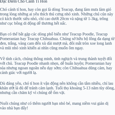
Đặc Điểm Chó Cảnh Tí Hon
Chó cảnh tí hon, hay còn gọi là dòng Teacup, đang làm mưa làm gió
trong lòng những ai yêu thích thú cưng nhỏ xinh. Những chú cún này
có kích thước siêu nhỏ, chỉ cao dưới 20cm và nặng từ 1-3kg, trông
như cục bông di động dễ thương hết nấc.
Bạn có thể bắt gặp các dòng phổ biến như Teacup Poodle, Teacup
Pomeranian hay Teacup Chihuahua. Chúng sở hữu bộ lông đa dạng từ
đen, trắng, vàng cam đến xù dài mượt mà, đôi mắt tròn xoe long lanh
và mũi nhỏ xinh khiến ai nhìn cũng muốn ôm ngay.
Về tính cách, chúng thông minh, tinh nghịch và trung thành tuyệt đối
với chủ. Teacup Poodle nhanh nhẹn, dễ huấn luyện; Pomeranian hay
sủa nhưng ngoan ngoãn nếu dạy sớm; còn Chihuahua dũng cảm, hay
cảnh giác với người lạ.
Dù đáng yêu, chó tí hon ít vận động nên không cần tắm nhiều, chỉ lau
khăn ướt là đủ để tránh cảm lạnh. Tuổi thọ khoảng 5-13 năm tùy dòng,
nhưng cần chăm kỹ vì chúng dễ ốm vặt.
Nuôi chúng như có thêm người bạn nhỏ bé, mang niềm vui giản dị
vào nhà bạn đấy!