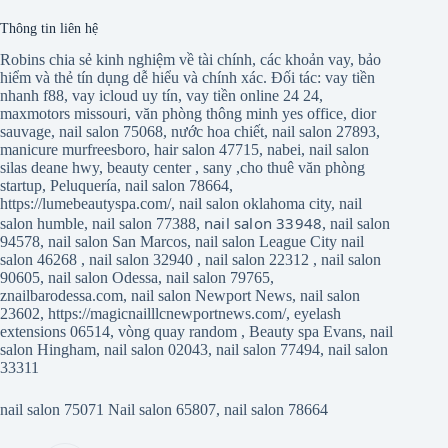
Thông tin liên hệ
Robins chia sẻ kinh nghiệm về tài chính, các khoản vay, bảo
hiểm và thẻ tín dụng dễ hiểu và chính xác. Đối tác:
vay tiền
nhanh f88
,
vay icloud uy tín
,
vay tiền online 24 24
,
maxmotors missouri
,
văn phòng thông minh yes office
,
dior
sauvage
,
nail salon 75068
,
nước hoa chiết
,
nail salon 27893
,
manicure murfreesboro
,
hair salon 47715
,
nabei
,
nail salon
silas deane hwy
,
beauty center
,
sany
,
cho thuê văn phòng
startup
,
Peluquería
,
nail salon 78664
,
https://lumebeautyspa.com/
,
nail salon oklahoma city
,
nail
nail salon 33948
salon humble
,
nail salon 77388
,
,
nail salon
94578
,
nail salon San Marcos
,
nail salon League City
nail
salon 46268
,
nail salon 32940
,
nail salon 22312
,
nail salon
90605
,
nail salon Odessa
,
nail salon 79765
,
znailbarodessa.com
,
nail salon Newport News
,
nail salon
23602
,
https://magicnailllcnewportnews.com/
,
eyelash
extensions 06514
,
vòng quay random
,
Beauty spa Evans
,
nail
salon Hingham
,
nail salon 02043
,
nail salon 77494
,
nail salon
33311
nail salon 75071
Nail salon 65807
,
nail salon 78664