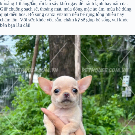
khoảng 1 tháng/lần, rồi lau sấy khô ngay để tránh lạnh hay nấm da.
Giữ chuồng sạch sẽ, thoáng mát, mùa đông mặc áo ấm, mùa hè dùng
quạt điều hòa. Bổ sung canxi vitamin nếu bé rụng lông nhiều hay
chậm lớn. Với sức khỏe yếu sẵn, chăm kỹ sẽ giúp bé sống vui khỏe
bên bạn lâu dài!