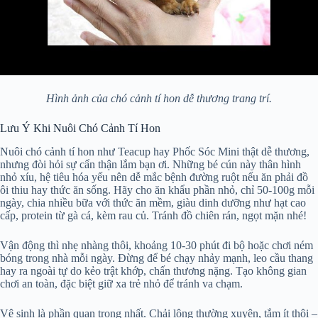
Hình ảnh của chó cảnh tí hon dễ thương trang trí.
Lưu Ý Khi Nuôi Chó Cảnh Tí Hon
Nuôi chó cảnh tí hon như Teacup hay Phốc Sóc Mini thật dễ thương,
nhưng đòi hỏi sự cẩn thận lắm bạn ơi. Những bé cún này thân hình
nhỏ xíu, hệ tiêu hóa yếu nên dễ mắc bệnh đường ruột nếu ăn phải đồ
ôi thiu hay thức ăn sống. Hãy cho ăn khẩu phần nhỏ, chỉ 50-100g mỗi
ngày, chia nhiều bữa với thức ăn mềm, giàu dinh dưỡng như hạt cao
cấp, protein từ gà cá, kèm rau củ. Tránh đồ chiên rán, ngọt mặn nhé!
Vận động thì nhẹ nhàng thôi, khoảng 10-30 phút đi bộ hoặc chơi ném
bóng trong nhà mỗi ngày. Đừng để bé chạy nhảy mạnh, leo cầu thang
hay ra ngoài tự do kẻo trật khớp, chấn thương nặng. Tạo không gian
chơi an toàn, đặc biệt giữ xa trẻ nhỏ để tránh va chạm.
Vệ sinh là phần quan trọng nhất. Chải lông thường xuyên, tắm ít thôi –