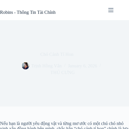
Skip
to
Robins - Thông Tin Tài Chính
content
Chó Cảnh Tí Hon
Trịnh Hồng Vân
January 6, 2026
THÚ CƯNG
Nếu bạn là người yêu động vật và từng mơ ước có một chú chó nhỏ
xinh xắn đồng hành bên mình, chắc hẳn “chó cảnh tí hon” chính là lựa