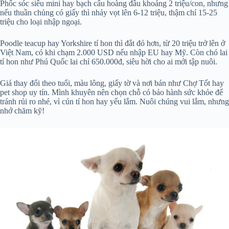
Phốc sóc siêu mini hay bạch cẩu hoàng đầu khoảng 2 triệu/con, nhưng
nếu thuần chủng có giấy thì nhảy vọt lên 6-12 triệu, thậm chí 15-25
triệu cho loại nhập ngoại.
Poodle teacup hay Yorkshire tí hon thì đắt đỏ hơn, từ 20 triệu trở lên ở
Việt Nam, có khi chạm 2.000 USD nếu nhập EU hay Mỹ. Còn chó lai
tí hon như Phú Quốc lai chỉ 650.000đ, siêu hời cho ai mới tập nuôi.
Giá thay đổi theo tuổi, màu lông, giấy tờ và nơi bán như Chợ Tốt hay
pet shop uy tín. Mình khuyên nên chọn chỗ có bảo hành sức khỏe để
tránh rủi ro nhé, vì cún tí hon hay yếu lắm. Nuôi chúng vui lắm, nhưng
nhớ chăm kỹ!