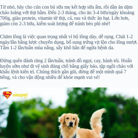
Từ nhỏ, hãy cho cún con bú sữa mẹ kết hợp sữa ấm, rồi dần ăn dặm
cháo loãng với thịt bằm. Đến 2-3 tháng, cho ăn 3-4 bữa/ngày khoảng
700g, giàu protein, vitamin từ thịt, cá, rau và thức ăn hạt. Lớn hơn,
giảm còn 2-3 bữa, kiểm soát lượng để tránh béo phì nhé!
Chăm lông là việc quan trọng nhất vì bộ lông dày, dễ rụng. Chải 1-2
ngày/lần bằng lược chuyên dụng, bổ sung trứng vịt lộn cho lông mượt.
Tắm 1-2 lần/tuần mùa nắng, sấy khô hẳn để ngừa bệnh da.
Đừng quên đánh răng 2 lần/tuần, tránh đồ ngọt, cay, hành tỏi. Huấn
luyện sớm như đi vệ sinh đúng chỗ bằng giấy báo, tập ngồi chào với
khẩu lệnh kiên trì. Chúng thích gần gũi, đừng để một mình quá 7
tiếng, và cho vận động nhiều để khỏe mạnh vui vẻ!