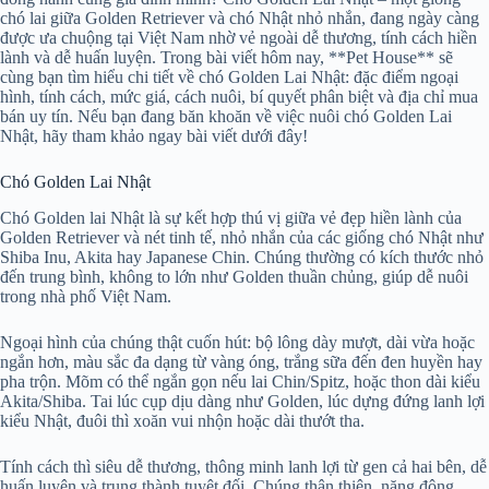
chó lai giữa Golden Retriever và chó Nhật nhỏ nhắn, đang ngày càng
được ưa chuộng tại Việt Nam nhờ vẻ ngoài dễ thương, tính cách hiền
lành và dễ huấn luyện. Trong bài viết hôm nay, **Pet House** sẽ
cùng bạn tìm hiểu chi tiết về chó Golden Lai Nhật: đặc điểm ngoại
hình, tính cách, mức giá, cách nuôi, bí quyết phân biệt và địa chỉ mua
bán uy tín. Nếu bạn đang băn khoăn về việc nuôi chó Golden Lai
Nhật, hãy tham khảo ngay bài viết dưới đây!
Chó Golden Lai Nhật
Chó Golden lai Nhật là sự kết hợp thú vị giữa vẻ đẹp hiền lành của
Golden Retriever và nét tinh tế, nhỏ nhắn của các giống chó Nhật như
Shiba Inu, Akita hay Japanese Chin. Chúng thường có kích thước nhỏ
đến trung bình, không to lớn như Golden thuần chủng, giúp dễ nuôi
trong nhà phố Việt Nam.
Ngoại hình của chúng thật cuốn hút: bộ lông dày mượt, dài vừa hoặc
ngắn hơn, màu sắc đa dạng từ vàng óng, trắng sữa đến đen huyền hay
pha trộn. Mõm có thể ngắn gọn nếu lai Chin/Spitz, hoặc thon dài kiểu
Akita/Shiba. Tai lúc cụp dịu dàng như Golden, lúc dựng đứng lanh lợi
kiểu Nhật, đuôi thì xoăn vui nhộn hoặc dài thướt tha.
Tính cách thì siêu dễ thương, thông minh lanh lợi từ gen cả hai bên, dễ
huấn luyện và trung thành tuyệt đối. Chúng thân thiện, năng động,