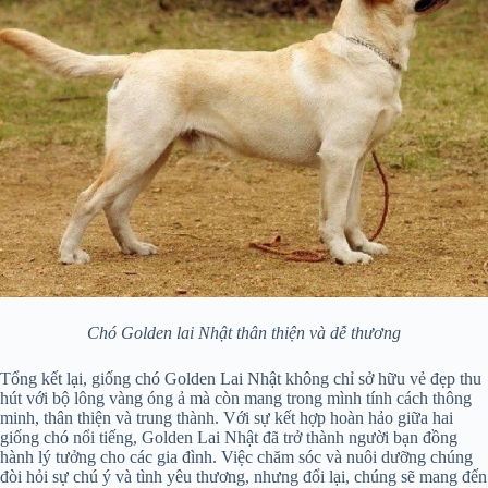
Chó Golden lai Nhật thân thiện và dễ thương
Tổng kết lại, giống chó Golden Lai Nhật không chỉ sở hữu vẻ đẹp thu
hút với bộ lông vàng óng ả mà còn mang trong mình tính cách thông
minh, thân thiện và trung thành. Với sự kết hợp hoàn hảo giữa hai
giống chó nổi tiếng, Golden Lai Nhật đã trở thành người bạn đồng
hành lý tưởng cho các gia đình. Việc chăm sóc và nuôi dưỡng chúng
đòi hỏi sự chú ý và tình yêu thương, nhưng đổi lại, chúng sẽ mang đến