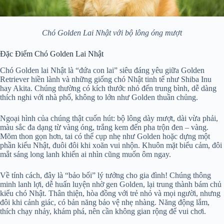
Chó Golden Lai Nhật với bộ lông óng mượt
Đặc Điểm Chó Golden Lai Nhật
Chó Golden lai Nhật là “đứa con lai” siêu đáng yêu giữa Golden
Retriever hiền lành và những giống chó Nhật tinh tế như Shiba Inu
hay Akita. Chúng thường có kích thước nhỏ đến trung bình, dễ dàng
thích nghi với nhà phố, không to lớn như Golden thuần chủng.
Ngoại hình của chúng thật cuốn hút: bộ lông dày mượt, dài vừa phải,
màu sắc đa dạng từ vàng óng, trắng kem đến pha trộn đen – vàng.
Mõm thon gọn hơn, tai có thể cụp nhẹ như Golden hoặc dựng một
phần kiểu Nhật, đuôi đôi khi xoăn vui nhộn. Khuôn mặt biểu cảm, đôi
mắt sáng long lanh khiến ai nhìn cũng muốn ôm ngay.
Về tính cách, đây là “bảo bối” lý tưởng cho gia đình! Chúng thông
minh lanh lợi, dễ huấn luyện nhờ gen Golden, lại trung thành bám chủ
kiểu chó Nhật. Thân thiện, hòa đồng với trẻ nhỏ và mọi người, nhưng
đôi khi cảnh giác, có bản năng bảo vệ nhẹ nhàng. Năng động lắm,
thích chạy nhảy, khám phá, nên cần không gian rộng để vui chơi.