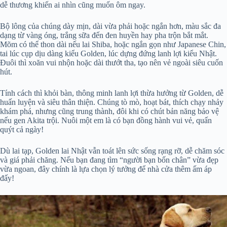
dễ thương khiến ai nhìn cũng muốn ôm ngay.
Bộ lông của chúng dày mịn, dài vừa phải hoặc ngắn hơn, màu sắc đa
dạng từ vàng óng, trắng sữa đến đen huyền hay pha trộn bắt mắt.
Mõm có thể thon dài nếu lai Shiba, hoặc ngắn gọn như Japanese Chin,
tai lúc cụp dịu dàng kiểu Golden, lúc dựng đứng lanh lợi kiểu Nhật.
Đuôi thì xoăn vui nhộn hoặc dài thướt tha, tạo nên vẻ ngoài siêu cuốn
hút.
Tính cách thì khỏi bàn, thông minh lanh lợi thừa hưởng từ Golden, dễ
huấn luyện và siêu thân thiện. Chúng tò mò, hoạt bát, thích chạy nhảy
khám phá, nhưng cũng trung thành, đôi khi có chút bản năng bảo vệ
nếu gen Akita trội. Nuôi một em là có bạn đồng hành vui vẻ, quấn
quýt cả ngày!
Dù lai tạp, Golden lai Nhật vẫn toát lên sức sống rạng rỡ, dễ chăm sóc
và giá phải chăng. Nếu bạn đang tìm “người bạn bốn chân” vừa đẹp
vừa ngoan, đây chính là lựa chọn lý tưởng để nhà cửa thêm ấm áp
đấy!