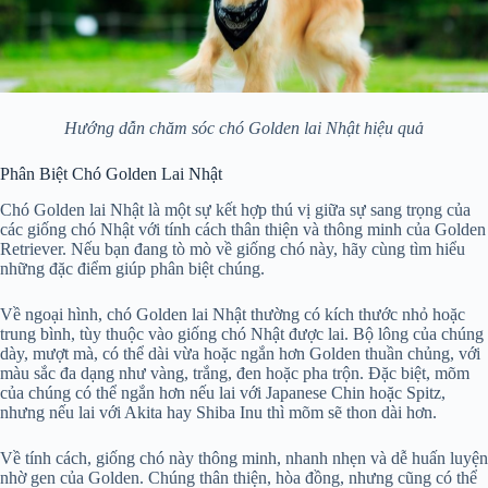
Hướng dẫn chăm sóc chó Golden lai Nhật hiệu quả
Phân Biệt Chó Golden Lai Nhật
Chó Golden lai Nhật là một sự kết hợp thú vị giữa sự sang trọng của
các giống chó Nhật với tính cách thân thiện và thông minh của Golden
Retriever. Nếu bạn đang tò mò về giống chó này, hãy cùng tìm hiểu
những đặc điểm giúp phân biệt chúng.
Về ngoại hình, chó Golden lai Nhật thường có kích thước nhỏ hoặc
trung bình, tùy thuộc vào giống chó Nhật được lai. Bộ lông của chúng
dày, mượt mà, có thể dài vừa hoặc ngắn hơn Golden thuần chủng, với
màu sắc đa dạng như vàng, trắng, đen hoặc pha trộn. Đặc biệt, mõm
của chúng có thể ngắn hơn nếu lai với Japanese Chin hoặc Spitz,
nhưng nếu lai với Akita hay Shiba Inu thì mõm sẽ thon dài hơn.
Về tính cách, giống chó này thông minh, nhanh nhẹn và dễ huấn luyện
nhờ gen của Golden. Chúng thân thiện, hòa đồng, nhưng cũng có thể