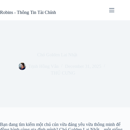
Skip
to
Robins - Thông Tin Tài Chính
content
Chó Golden Lai Nhật
Trịnh Hồng Vân
December 31, 2025
THÚ CƯNG
Bạn đang tìm kiếm một chú cún vừa đáng yêu vừa thông minh để
đồng hành cùng gia đình mình? Chó Golden Lai Nhật – một giống