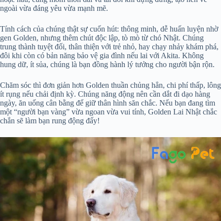
ngoài vừa đáng yêu vừa mạnh mẽ.
Tính cách của chúng thật sự cuốn hút: thông minh, dễ huấn luyện nhờ
gen Golden, nhưng thêm chút độc lập, tò mò từ chó Nhật. Chúng
trung thành tuyệt đối, thân thiện với trẻ nhỏ, hay chạy nhảy khám phá,
đôi khi còn có bản năng bảo vệ gia đình nếu lai với Akita. Không
hung dữ, ít sủa, chúng là bạn đồng hành lý tưởng cho người bận rộn.
Chăm sóc thì đơn giản hơn Golden thuần chủng hẳn, chi phí thấp, lông
ít rụng nếu chải định kỳ. Chúng năng động nên cần dắt đi dạo hàng
ngày, ăn uống cân bằng để giữ thân hình săn chắc. Nếu bạn đang tìm
một “người bạn vàng” vừa ngoan vừa vui tính, Golden Lai Nhật chắc
chắn sẽ làm bạn rung động đấy!