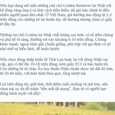
Nếu bạn đang mê mẩn những chú chó Golden Retriever lai Nhật với
bộ lông vàng óng ả và tính cách thân thiện, thì giá bán chính là điều
nhiều người quan tâm nhất. Ở Việt Nam, giá thường dao động từ 2-3
triệu đồng cho những bé lai thuần túy, dễ thương nhưng chưa có giấy
tờ đầy đủ.
Những em chó Golden lai Nhật chất lượng cao hơn, có sổ tiêm chủng
và phả hệ rõ ràng, thường rơi vào khoảng 6-10 triệu đồng. Chúng
khỏe mạnh, ngoại hình gần chuẩn giống, phù hợp với gia đình có trẻ
nhỏ nhờ sự hiền lành, dễ huấn luyện.
Nếu chọn dòng nhập khẩu từ Thái Lan hoặc lai với dòng Nhật cao
cấp, giá có thể lên 10-18 triệu đồng, kèm giấy FCI và bảo hành tốt.
Còn những bé từ châu Âu hay thuần Nhật chuẩn show thì đắt đỏ hơn,
từ 20-40 triệu, với thân hình thon gọn, lông mượt mà.
Giá biến động tùy giới tính, thời điểm xuất chuồng và nơi bán, nên
chọn trại uy tín để tránh “tiền mất tật mang”. Bạn sẽ có người bạn
đồng hành tuyệt vời đấy!