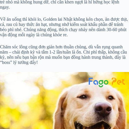
trẻ nhỏ mà không hung dữ, chỉ cần khen ngợi là hí hửng học lệnh
ngay.
Về ăn uống thì khỏi lo, Golden lai Nhật không kén chọn, ăn được thịt,
cá, rau củ hay thức ăn hạt, nhưng nhớ kiểm soát khẩu phần để tránh
béo phì nhé. Chúng năng động, thích chạy nhảy nên dành 30-60 phút
vận động mỗi ngày là chúng khỏe re.
Chăm sóc lông cũng đơn giản hơn thuần chủng, dù vẫn rụng quanh
năm – chải định kỳ và tắm 1-2 lần/tuần là ổn. Chi phí thấp, không cầu
kỳ, nên nếu bạn bận rộn mà muốn bạn đồng hành trung thành, đây là
“boss” lý tưởng đấy!