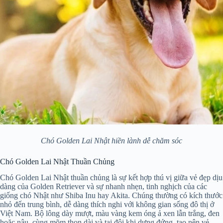
Chó Golden Lai Nhật hiền lành dễ chăm sóc
Chó Golden Lai Nhật Thuần Chủng
Chó Golden Lai Nhật thuần chủng là sự kết hợp thú vị giữa vẻ đẹp dịu
dàng của Golden Retriever và sự nhanh nhẹn, tinh nghịch của các
giống chó Nhật như Shiba Inu hay Akita. Chúng thường có kích thước
nhỏ đến trung bình, dễ dàng thích nghi với không gian sống đô thị ở
Việt Nam. Bộ lông dày mượt, màu vàng kem óng ả xen lẫn trắng, đen
hoặc nâu, cùng mõm thon dài và tai đôi khi dựng đứng, tạo nên vẻ