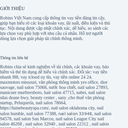
GIỚI THIỆU
Robins Việt Nam cung cấp thông tin vay tiền đáng tin cậy,
giúp bạn hiểu rõ các loại khoản vay, lãi suất, điều kiện và thủ
tục. Nội dung được cập nhật chính xác, dễ hiểu, so sánh các
lựa chọn vay phù hợp với nhu cầu cá nhân. Hỗ trợ người
dùng lựa chọn giải pháp tài chính thông minh.
Thông tin liên hệ
Robins chia sẻ kinh nghiệm về tài chính, các khoản vay, bảo
hiểm và thẻ tín dụng dễ hiểu và chính xác. Đối tác:
vay tiền
nhanh f88
,
vay icloud uy tín
,
vay tiền online 24 24
,
maxmotors missouri
,
văn phòng thông minh yes office
,
dior
sauvage
,
nail salon 75068
,
nước hoa chiết
,
nail salon 27893
,
manicure murfreesboro
,
hair salon 47715
,
nabei
,
nail salon
silas deane hwy
,
beauty center
,
sany
,
cho thuê văn phòng
startup
,
Peluquería
,
nail salon 78664
,
https://lumebeautyspa.com/
,
nail salon oklahoma city
,
nail
nail salon 33948
salon humble
,
nail salon 77388
,
,
nail salon
94578
,
nail salon San Marcos
,
nail salon League City
nail
salon 46268
,
nail salon 32940
,
nail salon 22312
,
nail salon