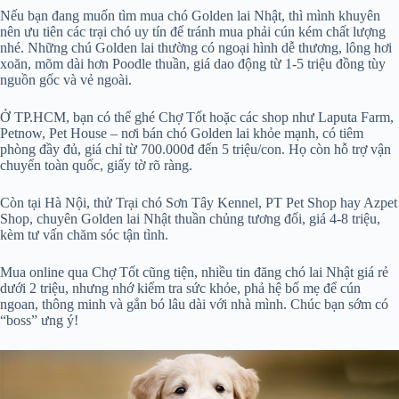
Nếu bạn đang muốn tìm mua chó Golden lai Nhật, thì mình khuyên
nên ưu tiên các trại chó uy tín để tránh mua phải cún kém chất lượng
nhé. Những chú Golden lai thường có ngoại hình dễ thương, lông hơi
xoăn, mõm dài hơn Poodle thuần, giá dao động từ 1-5 triệu đồng tùy
nguồn gốc và vẻ ngoài.
Ở TP.HCM, bạn có thể ghé Chợ Tốt hoặc các shop như Laputa Farm,
Petnow, Pet House – nơi bán chó Golden lai khỏe mạnh, có tiêm
phòng đầy đủ, giá chỉ từ 700.000đ đến 5 triệu/con. Họ còn hỗ trợ vận
chuyển toàn quốc, giấy tờ rõ ràng.
Còn tại Hà Nội, thử Trại chó Sơn Tây Kennel, PT Pet Shop hay Azpet
Shop, chuyên Golden lai Nhật thuần chủng tương đối, giá 4-8 triệu,
kèm tư vấn chăm sóc tận tình.
Mua online qua Chợ Tốt cũng tiện, nhiều tin đăng chó lai Nhật giá rẻ
dưới 2 triệu, nhưng nhớ kiểm tra sức khỏe, phả hệ bố mẹ để cún
ngoan, thông minh và gắn bó lâu dài với nhà mình. Chúc bạn sớm có
“boss” ưng ý!