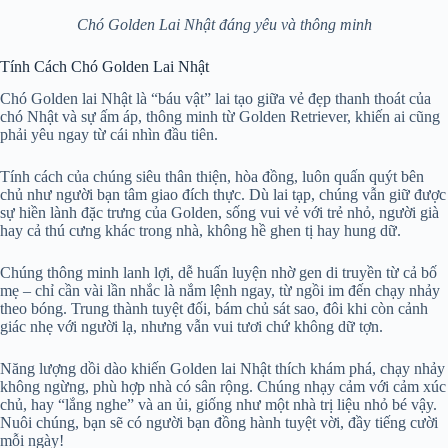
Chó Golden Lai Nhật đáng yêu và thông minh
Tính Cách Chó Golden Lai Nhật
Chó Golden lai Nhật là “báu vật” lai tạo giữa vẻ đẹp thanh thoát của
chó Nhật và sự ấm áp, thông minh từ Golden Retriever, khiến ai cũng
phải yêu ngay từ cái nhìn đầu tiên.
Tính cách của chúng siêu thân thiện, hòa đồng, luôn quấn quýt bên
chủ như người bạn tâm giao đích thực. Dù lai tạp, chúng vẫn giữ được
sự hiền lành đặc trưng của Golden, sống vui vẻ với trẻ nhỏ, người già
hay cả thú cưng khác trong nhà, không hề ghen tị hay hung dữ.
Chúng thông minh lanh lợi, dễ huấn luyện nhờ gen di truyền từ cả bố
mẹ – chỉ cần vài lần nhắc là nắm lệnh ngay, từ ngồi im đến chạy nhảy
theo bóng. Trung thành tuyệt đối, bám chủ sát sao, đôi khi còn cảnh
giác nhẹ với người lạ, nhưng vẫn vui tươi chứ không dữ tợn.
Năng lượng dồi dào khiến Golden lai Nhật thích khám phá, chạy nhảy
không ngừng, phù hợp nhà có sân rộng. Chúng nhạy cảm với cảm xúc
chủ, hay “lắng nghe” và an ủi, giống như một nhà trị liệu nhỏ bé vậy.
Nuôi chúng, bạn sẽ có người bạn đồng hành tuyệt vời, đầy tiếng cười
mỗi ngày!