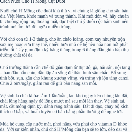
Cách Nuôi Chó H Mông Cụt Đuôi
Nuôi chó H’Mông cộc đuôi khá thú vị vì chúng là giống chó săn bản
địa Việt Nam, khỏe mạnh và trung thành. Khi mới đón về, hãy chuẩn
bị chuồng rộng rãi, thoáng mát, đặc biệt chú ý đuôi cộc bẩm sinh nên
tránh nơi ẩm ướt để ngừa nhiễm trùng.
Với chó con từ 1-3 tháng, cho ăn cháo loãng, cơm xay nhuyễn trộn
sữa mẹ hoặc sữa thay thế, nhiều bữa nhỏ để hệ tiêu hóa non nớt phát
triển tốt. Tẩy giun định kỳ hàng tháng trong 6 tháng đầu giúp hấp thụ
dưỡng chất tối đa.
Chó trưởng thành cần chế độ giàu đạm từ thịt đỏ, gà, hải sản, nội tạng
– ban đầu nấu chín, dần tập ăn sống để thân hình săn chắc. Bổ sung
tinh bột, sụn, gân cho khung xương vững, và trứng vịt lộn tăng canxi.
Chia 2 bữa/ngày, giảm rau để giữ bản năng săn mồi.
Vệ sinh là chìa khóa: tắm 1 lần/tuần, lau khô ngay kẻo chúng lăn đất,
chải lông hàng ngày để lông mượt mà sau mỗi lần thay. Vệ sinh tai,
mắt, cắt móng định kỳ, đánh răng tránh sâu. Dắt đi dạo, chạy bộ kích
thích cơ bắp, và huấn luyện cơ bản bằng phần thưởng để nghe lời.
Mùa hè cung cấp nước mát, phơi nắng vừa phải cho vitamin D khỏe
da. Với sự kiên nhẫn, chú chó H’Mông của bạn sẽ to lớn, dẻo dai và