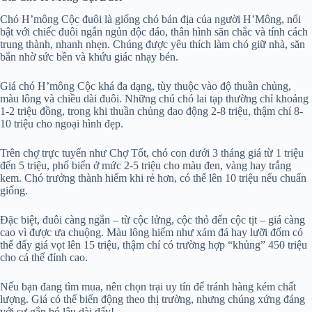
Chó H’mông Cộc đuôi là giống chó bản địa của người H’Mông, nổi
bật với chiếc đuôi ngắn ngủn độc đáo, thân hình săn chắc và tính cách
trung thành, nhanh nhẹn. Chúng được yêu thích làm chó giữ nhà, săn
bắn nhờ sức bền và khứu giác nhạy bén.
Giá chó H’mông Cộc khá đa dạng, tùy thuộc vào độ thuần chủng,
màu lông và chiều dài đuôi. Những chú chó lai tạp thường chỉ khoảng
1-2 triệu đồng, trong khi thuần chủng dao động 2-8 triệu, thậm chí 8-
10 triệu cho ngoại hình đẹp.
Trên chợ trực tuyến như Chợ Tốt, chó con dưới 3 tháng giá từ 1 triệu
đến 5 triệu, phổ biến ở mức 2-5 triệu cho màu đen, vàng hay trắng
kem. Chó trưởng thành hiếm khi rẻ hơn, có thể lên 10 triệu nếu chuẩn
giống.
Đặc biệt, đuôi càng ngắn – từ cộc lửng, cộc thỏ đến cộc tịt – giá càng
cao vì được ưa chuộng. Màu lông hiếm như xám đá hay lưỡi đốm có
thể đẩy giá vọt lên 15 triệu, thậm chí có trường hợp “khủng” 450 triệu
cho cá thể đỉnh cao.
Nếu bạn đang tìm mua, nên chọn trại uy tín để tránh hàng kém chất
lượng. Giá có thể biến động theo thị trường, nhưng chúng xứng đáng
với sự gắn bó lâu dài đấy!