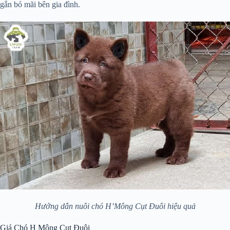
gắn bó mãi bên gia đình.
Hướng dẫn nuôi chó H’Mông Cụt Đuôi hiệu quả
Giá Chó H Mông Cụt Đuôi