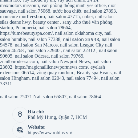
maxmotors missouri
,
văn phòng thông minh yes office
,
dior
sauvage
,
nail salon 75068
,
nước hoa chiết
,
nail salon 27893
,
manicure murfreesboro
,
hair salon 47715
,
nabei
,
nail salon
silas deane hwy
,
beauty center
,
sany
,
cho thuê văn phòng
startup
,
Peluquería
,
nail salon 78664
,
https://lumebeautyspa.com/
,
nail salon oklahoma city
,
nail
nail salon 33948
salon humble
,
nail salon 77388
,
,
nail salon
94578
,
nail salon San Marcos
,
nail salon League City
nail
salon 46268
,
nail salon 32940
,
nail salon 22312
,
nail salon
90605
,
nail salon Odessa
,
nail salon 79765
,
znailbarodessa.com
,
nail salon Newport News
,
nail salon
23602
,
https://magicnailllcnewportnews.com/
,
eyelash
extensions 06514
,
vòng quay random
,
Beauty spa Evans
,
nail
salon Hingham
,
nail salon 02043
,
nail salon 77494
,
nail salon
33311
nail salon 75071
Nail salon 65807
,
nail salon 78664
Địa chỉ:
Phú Mỹ Hưng, Quận 7, HCM
Website:
https://www.robins.vn/