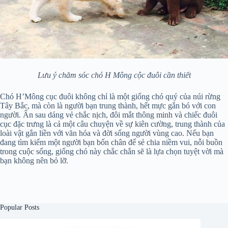
Lưu ý chăm sóc chó H Mông cộc đuôi cần thiết
Chó H’Mông cục đuôi không chỉ là một giống chó quý của núi rừng
Tây Bắc, mà còn là người bạn trung thành, hết mực gắn bó với con
người. Ẩn sau dáng vẻ chắc nịch, đôi mắt thông minh và chiếc đuôi
cục đặc trưng là cả một câu chuyện về sự kiên cường, trung thành của
loài vật gắn liền với văn hóa và đời sống người vùng cao. Nếu bạn
đang tìm kiếm một người bạn bốn chân để sẻ chia niềm vui, nỗi buồn
trong cuộc sống, giống chó này chắc chắn sẽ là lựa chọn tuyệt vời mà
bạn không nên bỏ lỡ.
Popular Posts