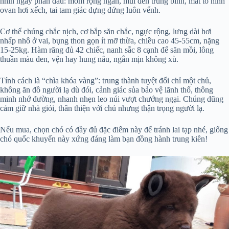
nhìn ngay phần đầu: mõm rộng ngắn, mũi đen trung bình, mắt to hình
ovan hơi xếch, tai tam giác dựng đứng luôn vểnh.
Cơ thể chúng chắc nịch, cơ bắp săn chắc, ngực rộng, lưng dài hơi
nhấp nhô ở vai, bụng thon gọn ít mỡ thừa, chiều cao 45-55cm, nặng
15-25kg. Hàm răng đủ 42 chiếc, nanh sắc 8 cạnh để săn mồi, lông
thuần màu đen, vện hay hung nâu, ngắn mịn không xù.
Tính cách là “chìa khóa vàng”: trung thành tuyệt đối chỉ một chủ,
không ăn đồ người lạ dù đói, cảnh giác sủa bảo vệ lãnh thổ, thông
minh nhớ đường, nhanh nhẹn leo núi vượt chướng ngại. Chúng dũng
cảm giữ nhà giỏi, thân thiện với chủ nhưng thận trọng người lạ.
Nếu mua, chọn chó có đầy đủ đặc điểm này để tránh lai tạp nhé, giống
chó quốc khuyển này xứng đáng làm bạn đồng hành trung kiên!