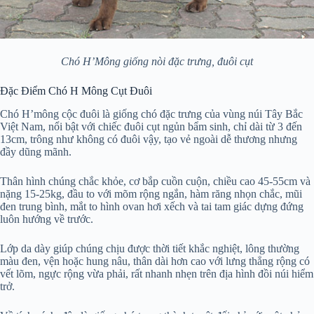
Chó H’Mông giống nòi đặc trưng, đuôi cụt
Đặc Điểm Chó H Mông Cụt Đuôi
Chó H’mông cộc đuôi là giống chó đặc trưng của vùng núi Tây Bắc
Việt Nam, nổi bật với chiếc đuôi cụt ngủn bẩm sinh, chỉ dài từ 3 đến
13cm, trông như không có đuôi vậy, tạo vẻ ngoài dễ thương nhưng
đầy dũng mãnh.
Thân hình chúng chắc khỏe, cơ bắp cuồn cuộn, chiều cao 45-55cm và
nặng 15-25kg, đầu to với mõm rộng ngắn, hàm răng nhọn chắc, mũi
đen trung bình, mắt to hình ovan hơi xếch và tai tam giác dựng đứng
luôn hướng về trước.
Lớp da dày giúp chúng chịu được thời tiết khắc nghiệt, lông thường
màu đen, vện hoặc hung nâu, thân dài hơn cao với lưng thẳng rộng có
vết lõm, ngực rộng vừa phải, rất nhanh nhẹn trên địa hình đồi núi hiểm
trở.