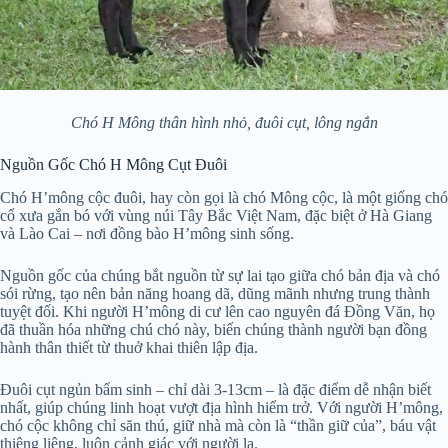
Chó H Mông thân hình nhỏ, đuôi cụt, lông ngắn
Nguồn Gốc Chó H Mông Cụt Đuôi
Chó H’mông cộc đuôi, hay còn gọi là chó Mông cộc, là một giống chó
cổ xưa gắn bó với vùng núi Tây Bắc Việt Nam, đặc biệt ở Hà Giang
và Lào Cai – nơi đồng bào H’mông sinh sống.
Nguồn gốc của chúng bắt nguồn từ sự lai tạo giữa chó bản địa và chó
sói rừng, tạo nên bản năng hoang dã, dũng mãnh nhưng trung thành
tuyệt đối. Khi người H’mông di cư lên cao nguyên đá Đồng Văn, họ
đã thuần hóa những chú chó này, biến chúng thành người bạn đồng
hành thân thiết từ thuở khai thiên lập địa.
Đuôi cụt ngủn bẩm sinh – chỉ dài 3-13cm – là đặc điểm dễ nhận biết
nhất, giúp chúng linh hoạt vượt địa hình hiểm trở. Với người H’mông,
chó cộc không chỉ săn thú, giữ nhà mà còn là “thần giữ của”, báu vật
thiêng liêng, luôn cảnh giác với người lạ.