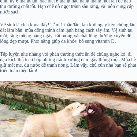
định kỳ 6 tháng/lần, đặc biệt 6 tháng đầu hàng tháng một lần để hấp
thụ dưỡng chất tốt. Hạn chế đồ ngọt tránh sâu răng, và luôn cung cấp
nước sạch.
Vệ sinh là chìa khóa đấy! Tắm 1 tuần/lần, lau khô ngay kẻo chúng lăn
đất làm bẩn, mùa đông tránh cảm lạnh bằng cách sấy ấm. Vệ sinh tai,
mắt, răng miệng hàng ngày, cắt móng và chải lông thường xuyên để
lông đẹp mượt. Phơi nắng giúp da khỏe, bổ sung vitamin D.
Tập luyện nhẹ nhàng với phần thưởng thức ăn để chúng nghe lời, đi
dạo kích thích cơ bắp nhưng tránh xương dăm gây thủng ruột. Mùa hè
giữ mát mẻ, đủ nước để tránh nóng. Làm vậy, chú cún nhà bạn sẽ phát
triển toàn diện lắm!