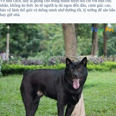
Về tính cách, đây là giống chó trung thành tuyệt đối chỉ với một chủ
nhân, không ăn thức ăn từ người lạ dù ngon đến đâu, cảnh giác cao,
bảo vệ lãnh thổ giỏi và thông minh nhớ đường tốt, lý tưởng để săn bắn
hay giữ nhà.