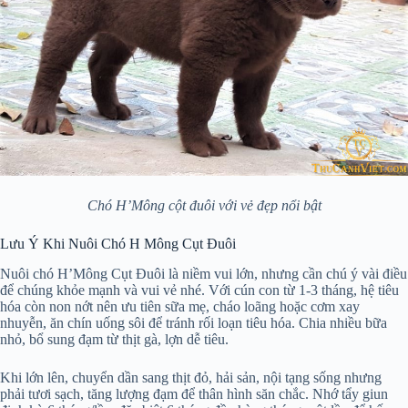
Chó H’Mông cột đuôi với vẻ đẹp nổi bật
Lưu Ý Khi Nuôi Chó H Mông Cụt Đuôi
Nuôi chó H’Mông Cụt Đuôi là niềm vui lớn, nhưng cần chú ý vài điều
để chúng khỏe mạnh và vui vẻ nhé. Với cún con từ 1-3 tháng, hệ tiêu
hóa còn non nớt nên ưu tiên sữa mẹ, cháo loãng hoặc cơm xay
nhuyễn, ăn chín uống sôi để tránh rối loạn tiêu hóa. Chia nhiều bữa
nhỏ, bổ sung đạm từ thịt gà, lợn dễ tiêu.
Khi lớn lên, chuyển dần sang thịt đỏ, hải sản, nội tạng sống nhưng
phải tươi sạch, tăng lượng đạm để thân hình săn chắc. Nhớ tẩy giun