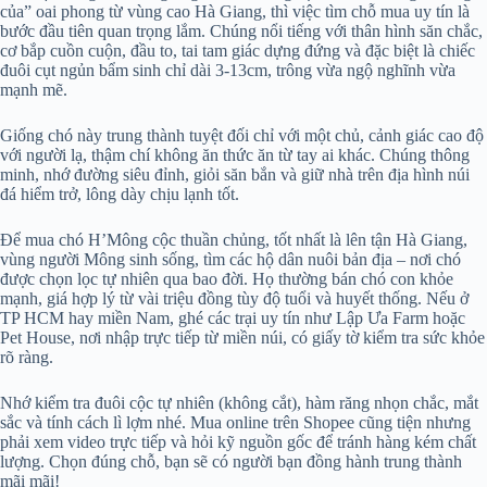
của” oai phong từ vùng cao Hà Giang, thì việc tìm chỗ mua uy tín là
bước đầu tiên quan trọng lắm. Chúng nổi tiếng với thân hình săn chắc,
cơ bắp cuồn cuộn, đầu to, tai tam giác dựng đứng và đặc biệt là chiếc
đuôi cụt ngủn bẩm sinh chỉ dài 3-13cm, trông vừa ngộ nghĩnh vừa
mạnh mẽ.
Giống chó này trung thành tuyệt đối chỉ với một chủ, cảnh giác cao độ
với người lạ, thậm chí không ăn thức ăn từ tay ai khác. Chúng thông
minh, nhớ đường siêu đỉnh, giỏi săn bắn và giữ nhà trên địa hình núi
đá hiểm trở, lông dày chịu lạnh tốt.
Để mua chó H’Mông cộc thuần chủng, tốt nhất là lên tận Hà Giang,
vùng người Mông sinh sống, tìm các hộ dân nuôi bản địa – nơi chó
được chọn lọc tự nhiên qua bao đời. Họ thường bán chó con khỏe
mạnh, giá hợp lý từ vài triệu đồng tùy độ tuổi và huyết thống. Nếu ở
TP HCM hay miền Nam, ghé các trại uy tín như Lập Ưa Farm hoặc
Pet House, nơi nhập trực tiếp từ miền núi, có giấy tờ kiểm tra sức khỏe
rõ ràng.
Nhớ kiểm tra đuôi cộc tự nhiên (không cắt), hàm răng nhọn chắc, mắt
sắc và tính cách lì lợm nhé. Mua online trên Shopee cũng tiện nhưng
phải xem video trực tiếp và hỏi kỹ nguồn gốc để tránh hàng kém chất
lượng. Chọn đúng chỗ, bạn sẽ có người bạn đồng hành trung thành
mãi mãi!