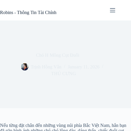
Skip
to
Robins - Thông Tin Tài Chính
content
Chó H Mông Cụt Đuôi
Trịnh Hồng Vân
January 11, 2026
THÚ CƯNG
Nếu từng đặt chân đến những vùng núi phía Bắc Việt Nam, hẳn bạn
đã gặp hình ảnh những chú chó lông dày, dáng thấp, chiếc đuôi cụt