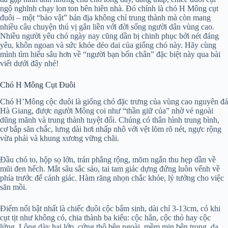
ngộ nghĩnh chạy lon ton bên hiên nhà. Đó chính là chó H Mông cụt
đuôi – một “bảo vật” bản địa không chỉ trung thành mà còn mang
nhiều câu chuyện thú vị gắn liền với đời sống người dân vùng cao.
Nhiều người yêu chó ngày nay cũng dần bị chinh phục bởi nét đáng
yêu, khôn ngoan và sức khỏe dẻo dai của giống chó này. Hãy cùng
mình tìm hiểu sâu hơn về “người bạn bốn chân” đặc biệt này qua bài
viết dưới đây nhé!
Chó H Mông Cụt Đuôi
Chó H’Mông cộc đuôi là giống chó đặc trưng của vùng cao nguyên đá
Hà Giang, được người Mông coi như “thần giữ của” nhờ vẻ ngoài
dũng mãnh và trung thành tuyệt đối. Chúng có thân hình trung bình,
cơ bắp săn chắc, lưng dài hơi nhấp nhô với vệt lõm rõ nét, ngực rộng
vừa phải và khung xương vững chãi.
Đầu chó to, hộp sọ lớn, trán phẳng rộng, mõm ngắn thu hẹp dần về
mũi đen hếch. Mắt sâu sắc sảo, tai tam giác dựng đứng luôn vểnh về
phía trước để cảnh giác. Hàm răng nhọn chắc khỏe, lý tưởng cho việc
săn mồi.
Điểm nổi bật nhất là chiếc đuôi cộc bẩm sinh, dài chỉ 3-13cm, có khi
cụt tịt như không có, chia thành ba kiểu: cộc hẳn, cộc thỏ hay cộc
lửng. Lông dày hai lớp, cứng thô bên ngoài, mềm mịn bên trong, da