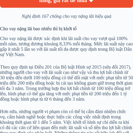
nàng, giá rất dễ mua 💖
Nghị định 167 chống cho vay nặng lãi hiệu quả
Cho vay nặng lãi bao nhiêu thì bị khởi tố
Cho vay nặng lãi được xác định khi lãi suất cho vay vượt quá 100%
mỗi năm, tương đương khoảng 8,33% mỗi tháng. Mức lãi suất này cao
gấp ít nhất 5 lần so với lãi suất tối đa được quy định trong Bộ luật Dân
sự Việt Nam.
Theo quy định tại Điều 201 của Bộ luật Hình sự 2015 (sửa đổi 2017),
những người cho vay với lãi suất cao như vậy và thu lợi bất chính từ
30 triệu đến dưới 100 triệu đồng có thể đối mặt với mức phạt tiền từ 50
triệu đến 200 triệu đồng hoặc bị cải tạo không giam giữ trong thời gian
tối đa 3 năm. Trong trường hợp thu lợi bất chính từ 100 triệu đồng trở
lên, hình phạt có thể gia tăng với mức phạt tiền từ 200 triệu đến 1 tỷ
đồng hoặc hình phạt tù từ 6 tháng đến 3 năm.
Hơn nữa, những người vi phạm còn có thể bị cấm đảm nhiệm chức
vụ, cấm hành nghề hoặc thực hiện các công việc nhất định trong
khoảng thời gian từ 1 đến 5 năm. Việc khởi tố hình sự chỉ diễn ra khi
có đủ các căn cứ liên quan đến mức lãi suất và số tiền thu lợi bất chính
theo quy định của pháp luật. Những thông tin này rất hữu ích đối với