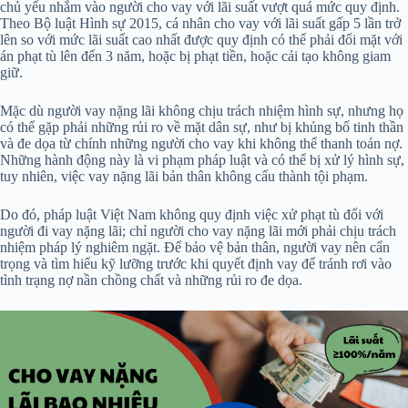
chủ yếu nhắm vào người cho vay với lãi suất vượt quá mức quy định.
Theo Bộ luật Hình sự 2015, cá nhân cho vay với lãi suất gấp 5 lần trở
lên so với mức lãi suất cao nhất được quy định có thể phải đối mặt với
án phạt tù lên đến 3 năm, hoặc bị phạt tiền, hoặc cải tạo không giam
giữ.
Mặc dù người vay nặng lãi không chịu trách nhiệm hình sự, nhưng họ
có thể gặp phải những rủi ro về mặt dân sự, như bị khủng bố tinh thần
và đe dọa từ chính những người cho vay khi không thể thanh toán nợ.
Những hành động này là vi phạm pháp luật và có thể bị xử lý hình sự,
tuy nhiên, việc vay nặng lãi bản thân không cấu thành tội phạm.
Do đó, pháp luật Việt Nam không quy định việc xử phạt tù đối với
người đi vay nặng lãi; chỉ người cho vay nặng lãi mới phải chịu trách
nhiệm pháp lý nghiêm ngặt. Để bảo vệ bản thân, người vay nên cẩn
trọng và tìm hiểu kỹ lưỡng trước khi quyết định vay để tránh rơi vào
tình trạng nợ nần chồng chất và những rủi ro đe dọa.