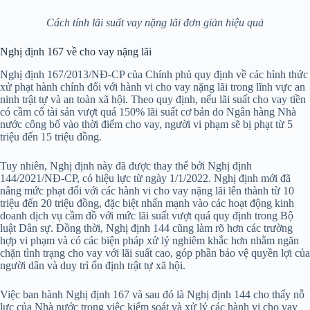
Cách tính lãi suất vay nặng lãi đơn giản hiệu quả
Nghị định 167 về cho vay nặng lãi
Nghị định 167/2013/NĐ-CP của Chính phủ quy định về các hình thức
xử phạt hành chính đối với hành vi cho vay nặng lãi trong lĩnh vực an
ninh trật tự và an toàn xã hội. Theo quy định, nếu lãi suất cho vay tiền
có cầm cố tài sản vượt quá 150% lãi suất cơ bản do Ngân hàng Nhà
nước công bố vào thời điểm cho vay, người vi phạm sẽ bị phạt từ 5
triệu đến 15 triệu đồng.
Tuy nhiên, Nghị định này đã được thay thế bởi Nghị định
144/2021/NĐ-CP, có hiệu lực từ ngày 1/1/2022. Nghị định mới đã
nâng mức phạt đối với các hành vi cho vay nặng lãi lên thành từ 10
triệu đến 20 triệu đồng, đặc biệt nhấn mạnh vào các hoạt động kinh
doanh dịch vụ cầm đồ với mức lãi suất vượt quá quy định trong Bộ
luật Dân sự. Đồng thời, Nghị định 144 cũng làm rõ hơn các trường
hợp vi phạm và có các biện pháp xử lý nghiêm khắc hơn nhằm ngăn
chặn tình trạng cho vay với lãi suất cao, góp phần bảo vệ quyền lợi của
người dân và duy trì ổn định trật tự xã hội.
Việc ban hành Nghị định 167 và sau đó là Nghị định 144 cho thấy nỗ
lực của Nhà nước trong việc kiểm soát và xử lý các hành vi cho vay