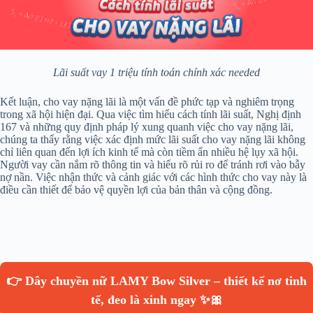
Lãi suất vay 1 triệu tính toán chính xác needed
Kết luận, cho vay nặng lãi là một vấn đề phức tạp và nghiêm trọng
trong xã hội hiện đại. Qua việc tìm hiểu cách tính lãi suất, Nghị định
167 và những quy định pháp lý xung quanh việc cho vay nặng lãi,
chúng ta thấy rằng việc xác định mức lãi suất cho vay nặng lãi không
chỉ liên quan đến lợi ích kinh tế mà còn tiềm ẩn nhiều hệ lụy xã hội.
Người vay cần nắm rõ thông tin và hiểu rõ rủi ro để tránh rơi vào bẫy
nợ nần. Việc nhận thức và cảnh giác với các hình thức cho vay này là
điều cần thiết để bảo vệ quyền lợi của bản thân và cộng đồng.
👉 Dây chuyền nữ LAMY Bow Silver – thiết kế nơ tinh
tế, đeo là xinh ngay ✨🎀