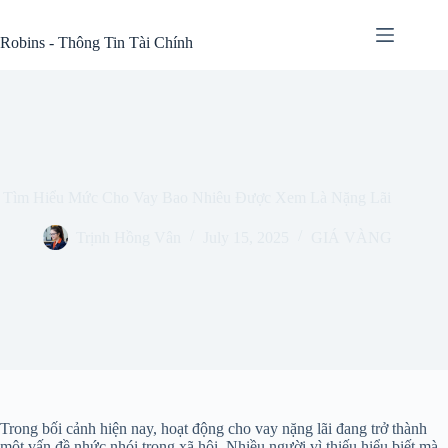
Skip
to
Robins - Thông Tin Tài Chính
content
Tìm Hiểu Mức Cho Vay Bao Nhiêu Được Xem Là Nặng Lãi
Trịnh Hồng Vân
July 15, 2025
GIÁ VÀNG
Trong bối cảnh hiện nay, hoạt động cho vay nặng lãi đang trở thành
một vấn đề nhức nhói trong xã hội. Nhiều người vì thiếu hiểu biết mà