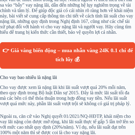
sa vào “bẫy” vay nặng lãi, dẫn đến những hệ lụy nghiêm trọng về tài
chính và tâm lý. Để giúp độc giả có cái nhìn rõ ràng hơn về khái niệm
này, bài viết sẽ cung cấp thông tin chi tiết về cách tính lãi suất cho vay
nặng lãi, những quy định trong Nghị định 167, cũng như các chế tài
xử phạt đối với hành vi cho vay nặng lãi và người vay. Hãy cùng tìm
hiểu để trang bị kiến thức cần thiết, bảo vệ quyền lợi cá nhân.
👉 Giá vàng biến động – mua nhẫn vàng 24K 0.1 chỉ để
tích lũy 💰
Cho vay bao nhiêu là nặng lãi
Cho vay được xem là nặng lãi khi lãi suất vượt quá 20% mỗi năm,
theo quy định trong Bộ luật Dân sự 2015. Đây là mức lãi suất tối đa
mà các bên có thể thỏa thuận trong hợp đồng vay tiền. Nếu lãi suất
vượt quá mức này, phần lãi suất vượt trội sẽ không có giá trị pháp lý.
Ngoài ra, căn cứ vào Nghị quyết 01/2021/NQ-HĐTP, khái niệm cho
vay lãi nặng còn được mở rộng, khi lãi suất thực tế gấp 5 lần trở lên so
với mức cao nhất quy định (20%/năm). Ví dụ, nếu lãi suất đạt trên
100% một năm thì sẽ được coi là cho vay nặng lãi.