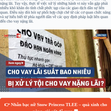
nặng lãi. Tuy vậy, thực tế việc xử lý những hành vi này vẫn gặp phải
nhiều khó khăn do tính chất phức tạp của các giao dịch dân sự liên
quan. Điều này đòi hỏi sự phối hợp chặt chẽ từ các cơ quan chức năng
và sự hiểu biết từ phía người dân về các quy định pháp luật liên quan
đến cho vay nặng lãi.
👉 Nhẫn bạc nữ Snow Princess TLEE – quà xinh cho