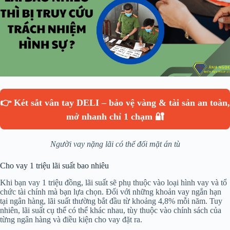
👉 Két sắt vân tay DELI – bảo vệ vàng & tài sản an toàn,
mở nhanh chỉ 1 chạm 🔐
Người vay nặng lãi có thể đối mặt án tù
Cho vay 1 triệu lãi suất bao nhiêu
Khi bạn vay 1 triệu đồng, lãi suất sẽ phụ thuộc vào loại hình vay và tổ
chức tài chính mà bạn lựa chọn. Đối với những khoản vay ngắn hạn
tại ngân hàng, lãi suất thường bắt đầu từ khoảng 4,8% mỗi năm. Tuy
nhiên, lãi suất cụ thể có thể khác nhau, tùy thuộc vào chính sách của
từng ngân hàng và điều kiện cho vay đặt ra.