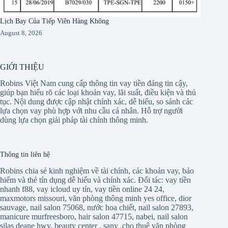
Lịch Bay Của Tiếp Viên Hàng Không
August 8, 2026
GIỚI THIỆU
Robins Việt Nam cung cấp thông tin vay tiền đáng tin cậy,
giúp bạn hiểu rõ các loại khoản vay, lãi suất, điều kiện và thủ
tục. Nội dung được cập nhật chính xác, dễ hiểu, so sánh các
lựa chọn vay phù hợp với nhu cầu cá nhân. Hỗ trợ người
dùng lựa chọn giải pháp tài chính thông minh.
Thông tin liên hệ
Robins chia sẻ kinh nghiệm về tài chính, các khoản vay, bảo
hiểm và thẻ tín dụng dễ hiểu và chính xác. Đối tác:
vay tiền
nhanh f88
,
vay icloud uy tín
,
vay tiền online 24 24
,
maxmotors missouri
,
văn phòng thông minh yes office
,
dior
sauvage
,
nail salon 75068
,
nước hoa chiết
,
nail salon 27893
,
manicure murfreesboro
,
hair salon 47715
,
nabei
,
nail salon
silas deane hwy
,
beauty center
,
sany
,
cho thuê văn phòng