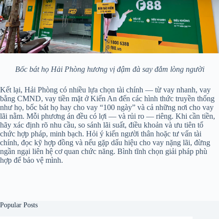
Bốc bát họ Hải Phòng hương vị đậm đà say đắm lòng người
Kết lại, Hải Phòng có nhiều lựa chọn tài chính — từ vay nhanh, vay
bằng CMND, vay tiền mặt ở Kiến An đến các hình thức truyền thống
như họ, bốc bát họ hay cho vay “100 ngày” và cả những nơi cho vay
lãi nằm. Mỗi phương án đều có lợi — và rủi ro — riêng. Khi cần tiền,
hãy xác định rõ nhu cầu, so sánh lãi suất, điều khoản và ưu tiên tổ
chức hợp pháp, minh bạch. Hỏi ý kiến người thân hoặc tư vấn tài
chính, đọc kỹ hợp đồng và nếu gặp dấu hiệu cho vay nặng lãi, đừng
ngần ngại liên hệ cơ quan chức năng. Bình tĩnh chọn giải pháp phù
hợp để bảo vệ mình.
Popular Posts