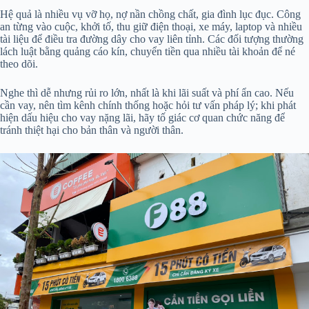
Hệ quả là nhiều vụ vỡ họ, nợ nần chồng chất, gia đình lục đục. Công
an từng vào cuộc, khởi tố, thu giữ điện thoại, xe máy, laptop và nhiều
tài liệu để điều tra đường dây cho vay liên tỉnh. Các đối tượng thường
lách luật bằng quảng cáo kín, chuyển tiền qua nhiều tài khoản để né
theo dõi.
Nghe thì dễ nhưng rủi ro lớn, nhất là khi lãi suất và phí ẩn cao. Nếu
cần vay, nên tìm kênh chính thống hoặc hỏi tư vấn pháp lý; khi phát
hiện dấu hiệu cho vay nặng lãi, hãy tố giác cơ quan chức năng để
tránh thiệt hại cho bản thân và người thân.