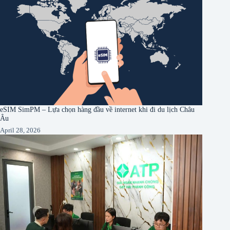
eSIM SimPM – Lựa chọn hàng đầu về internet khi đi du lịch Châu
Âu
April 28, 2026