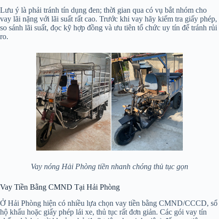
Lưu ý là phải tránh tín dụng đen; thời gian qua có vụ bắt nhóm cho
vay lãi nặng với lãi suất rất cao. Trước khi vay hãy kiểm tra giấy phép,
so sánh lãi suất, đọc kỹ hợp đồng và ưu tiên tổ chức uy tín để tránh rủi
ro.
Vay nóng Hải Phòng tiền nhanh chóng thủ tục gọn
Vay Tiền Bằng CMND Tại Hải Phòng
Ở Hải Phòng hiện có nhiều lựa chọn vay tiền bằng CMND/CCCD, sổ
hộ khẩu hoặc giấy phép lái xe, thủ tục rất đơn giản. Các gói vay tín