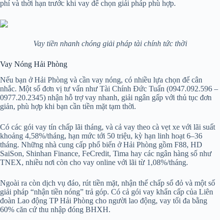
phí và thời hạn trước khi vay để chọn giải pháp phù hợp.
Vay tiền nhanh chóng giải pháp tài chính tức thời
Vay Nóng Hải Phòng
Nếu bạn ở Hải Phòng và cần vay nóng, có nhiều lựa chọn để cân
nhắc. Một số đơn vị tư vấn như Tài Chính Đức Tuấn (0947.092.596 –
0977.20.2345) nhận hỗ trợ vay nhanh, giải ngân gấp với thủ tục đơn
giản, phù hợp khi bạn cần tiền mặt tạm thời.
Có các gói vay tín chấp lãi tháng, và cả vay theo cà vẹt xe với lãi suất
khoảng 4,58%/tháng, hạn mức tới 50 triệu, kỳ hạn linh hoạt 6–36
tháng. Những nhà cung cấp phổ biến ở Hải Phòng gồm F88, HD
SaiSon, Shinhan Finance, FeCredit, Tima hay các ngân hàng số như
TNEX, nhiều nơi còn cho vay online với lãi từ 1,08%/tháng.
Ngoài ra còn dịch vụ đáo, rút tiền mặt, nhận thế chấp sổ đỏ và một số
giải pháp “nhận tiền nóng” trả góp. Có cả gói vay khẩn cấp của Liên
đoàn Lao động TP Hải Phòng cho người lao động, vay tối đa bằng
60% căn cứ thu nhập đóng BHXH.