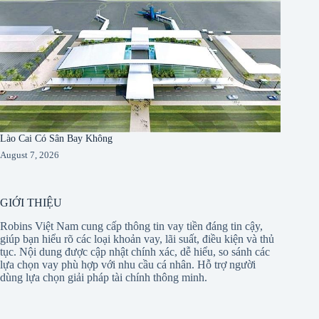
Lào Cai Có Sân Bay Không
August 7, 2026
GIỚI THIỆU
Robins Việt Nam cung cấp thông tin vay tiền đáng tin cậy,
giúp bạn hiểu rõ các loại khoản vay, lãi suất, điều kiện và thủ
tục. Nội dung được cập nhật chính xác, dễ hiểu, so sánh các
lựa chọn vay phù hợp với nhu cầu cá nhân. Hỗ trợ người
dùng lựa chọn giải pháp tài chính thông minh.