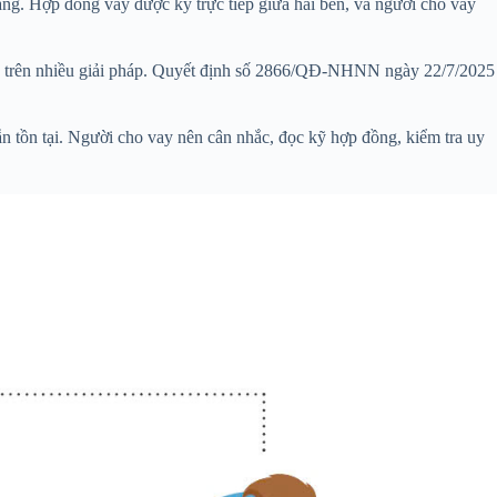
hàng. Hợp đồng vay được ký trực tiếp giữa hai bên, và người cho vay
ng trên nhiều giải pháp. Quyết định số 2866/QĐ‑NHNN ngày 22/7/2025
n tồn tại. Người cho vay nên cân nhắc, đọc kỹ hợp đồng, kiểm tra uy