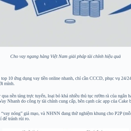
Cho vay ngang hàng Việt Nam giải pháp tài chính hiệu quả
 top 10 ứng dụng vay tiền online nhanh, chỉ cần CCCD, phục vụ 24/24, l
ới mình.
y qua nền tảng trực tuyến, loại bỏ khá nhiều thủ tục rườm rà của ngân
m Vay Nhanh do công ty tài chính cung cấp, bên cạnh các app của C
app “vay nóng” giả mạo, và NHNN đang thử nghiệm khung cho P2P (mỗi 
 để tránh rủi ro.