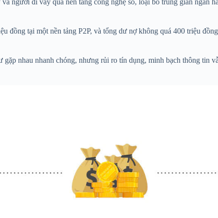
y và người đi vay qua nền tảng công nghệ số, loại bỏ trung gian ngân 
ệu đồng tại một nền tảng P2P, và tổng dư nợ không quá 400 triệu đồ
 gặp nhau nhanh chóng, nhưng rủi ro tín dụng, minh bạch thông tin vẫ