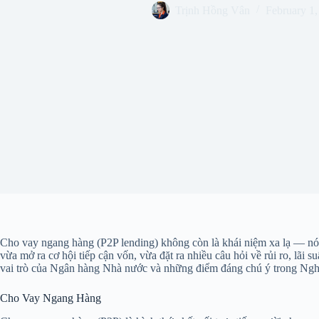
Trịnh Hồng Vân
February 1,
Cho vay ngang hàng (P2P lending) không còn là khái niệm xa lạ — nó đ
vừa mở ra cơ hội tiếp cận vốn, vừa đặt ra nhiều câu hỏi về rủi ro, lãi s
vai trò của Ngân hàng Nhà nước và những điểm đáng chú ý trong Nghị 
Cho Vay Ngang Hàng