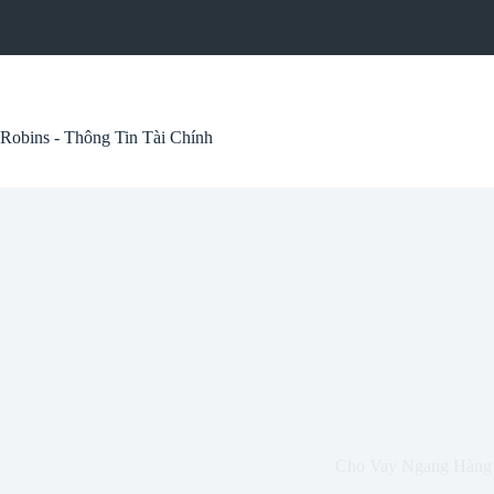
Skip
to
content
Robins - Thông Tin Tài Chính
Cho Vay Ngang Hàng