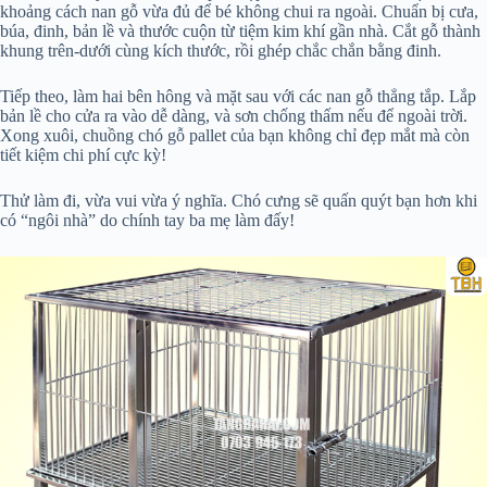
khoảng cách nan gỗ vừa đủ để bé không chui ra ngoài. Chuẩn bị cưa,
búa, đinh, bản lề và thước cuộn từ tiệm kim khí gần nhà. Cắt gỗ thành
khung trên-dưới cùng kích thước, rồi ghép chắc chắn bằng đinh.
Tiếp theo, làm hai bên hông và mặt sau với các nan gỗ thẳng tắp. Lắp
bản lề cho cửa ra vào dễ dàng, và sơn chống thấm nếu để ngoài trời.
Xong xuôi, chuồng chó gỗ pallet của bạn không chỉ đẹp mắt mà còn
tiết kiệm chi phí cực kỳ!
Thử làm đi, vừa vui vừa ý nghĩa. Chó cưng sẽ quấn quýt bạn hơn khi
có “ngôi nhà” do chính tay ba mẹ làm đấy!