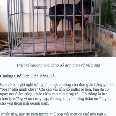
Thiết kế chuồng chó bằng gỗ đơn giản và hiệu quả
Chuồng Chó Đơn Giản Bằng Gỗ
Bạn có bao giờ nghĩ tự tay làm một chuồng chó đơn giản bằng gỗ cho
“boss” nhà mình chưa? Chỉ cần vài tấm gỗ pallet rẻ tiền, bạn đã có
ngay nơi ở ấm cúng, chắc chắn cho cún cưng rồi. Gỗ thông là lựa
chọn lý tưởng vì nó cứng cáp, thoáng khí và không thấm nước, giúp
chó yêu thoải mái quanh năm.
Trước tiên, hãy đo kích thước phù hợp với kích cỡ chó nhà bạn –