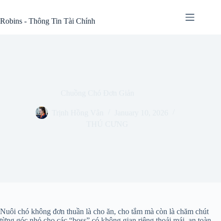
Skip
to
Robins - Thông Tin Tài Chính
content
Chuồng Chó Đơn Giản
Trịnh Hồng Vân
January 10, 2026
THÚ CƯNG
Nuôi chó không đơn thuần là cho ăn, cho tắm mà còn là chăm chút
từng góc nhỏ cho các “boss” có không gian riêng thoải mái, an toàn.