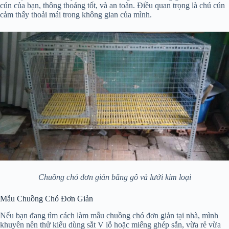
cún của bạn, thông thoáng tốt, và an toàn. Điều quan trọng là chú cún
cảm thấy thoải mái trong không gian của mình.
Chuồng chó đơn giản bằng gỗ và lưới kim loại
Mẫu Chuồng Chó Đơn Giản
Nếu bạn đang tìm cách làm mẫu chuồng chó đơn giản tại nhà, mình
khuyên nên thử kiểu dùng sắt V lỗ hoặc miếng ghép sẵn, vừa rẻ vừa