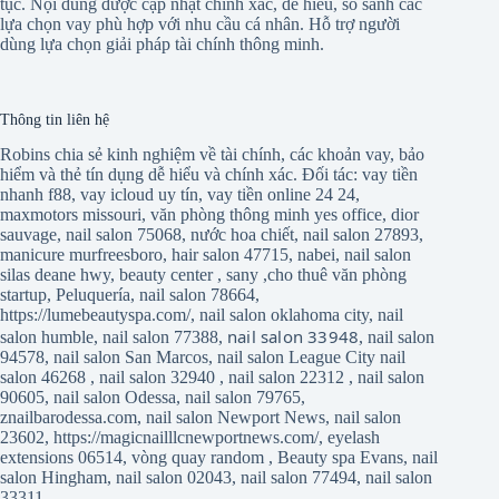
tục. Nội dung được cập nhật chính xác, dễ hiểu, so sánh các
lựa chọn vay phù hợp với nhu cầu cá nhân. Hỗ trợ người
dùng lựa chọn giải pháp tài chính thông minh.
Thông tin liên hệ
Robins chia sẻ kinh nghiệm về tài chính, các khoản vay, bảo
hiểm và thẻ tín dụng dễ hiểu và chính xác. Đối tác:
vay tiền
nhanh f88
,
vay icloud uy tín
,
vay tiền online 24 24
,
maxmotors missouri
,
văn phòng thông minh yes office
,
dior
sauvage
,
nail salon 75068
,
nước hoa chiết
,
nail salon 27893
,
manicure murfreesboro
,
hair salon 47715
,
nabei
,
nail salon
silas deane hwy
,
beauty center
,
sany
,
cho thuê văn phòng
startup
,
Peluquería
,
nail salon 78664
,
https://lumebeautyspa.com/
,
nail salon oklahoma city
,
nail
nail salon 33948
salon humble
,
nail salon 77388
,
,
nail salon
94578
,
nail salon San Marcos
,
nail salon League City
nail
salon 46268
,
nail salon 32940
,
nail salon 22312
,
nail salon
90605
,
nail salon Odessa
,
nail salon 79765
,
znailbarodessa.com
,
nail salon Newport News
,
nail salon
23602
,
https://magicnailllcnewportnews.com/
,
eyelash
extensions 06514
,
vòng quay random
,
Beauty spa Evans
,
nail
salon Hingham
,
nail salon 02043
,
nail salon 77494
,
nail salon
33311