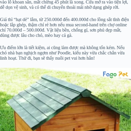
vào lỗ khoan sẵn, mất chừng 45 phút là xong. Cửa mở ra vào tiện lợi,
dễ dọn vệ sinh, và có thể di chuyển thoải mái nhờ dạng ghép rời.
Giá thì “hạt dẻ” lắm, từ 250.000đ đến 400.000đ cho lồng sắt tĩnh điện
hoặc lắp ghép, thậm chí rẻ hơn nếu mua second-hand trên chợ online
chỉ 70.000đ – 500.000đ. Vật liệu bền, chống gỉ, sơn phủ đẹp mắt,
dùng được lâu cho chó, mèo hay cả gà.
Ưu điểm lớn là tiết kiệm, ai cũng làm được mà không tốn kém. Nếu
chó nhà bạn nghịch ngợm như Poodle, kiểu này vừa chắc chắn vừa
linh hoạt. Thử đi, bạn sẽ thấy nuôi pet vui hơn hẳn!