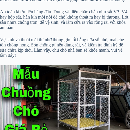
An toàn là ưu tiên hàng đầu. Dùng vật liệu chắc chắn như sắt V3, V4
hay hộp sắt, hàn kín mối nối để chó không thoát ra hay bị thương. Lót
sàn nhựa chống trơn, dễ vệ sinh, và làm cửa ra vào rộng rãi với khóa
an toàn.
Vệ sinh và thoải mái thì nhớ thông gió tốt bằng cửa sổ nhỏ, mái che
tôn chống nóng. Sơn chống gỉ nếu dùng sắt, và kiểm tra định kỳ để
sửa chữa kịp thời. Làm vậy, chú chó nhà bạn sẽ khỏe mạnh, vui vẻ
lắm đấy!