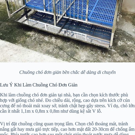
Chuồng chó đơn giản bền chắc dễ dàng di chuyển
Lưu Ý Khi Làm Chuồng Chó Đơn Giản
Khi làm chuồng chó đơn giản tại nhà, bạn cần chọn kích thước phù
hợp với giống chó nhé. Đo chiều dài, rộng, cao dựa trên kích cỡ cún
cưng để nó thoải mái xoay sở, tránh chật hẹp gây stress. Ví dụ, chó lớn
cần ít nhất 1,1m x 0,8m x 0,8m như dùng kệ sắt V lỗ.
Vị trí đặt chuồng cũng quan trọng lắm. Chọn chỗ thoáng mát, tránh
nắng gắt hay mưa gió trực tiếp, cao hơn mặt đất 20-30cm để chống ẩm
mốc. Phía trước cao hơn sau một chút giúp thoát nước mưa dễ dàng.