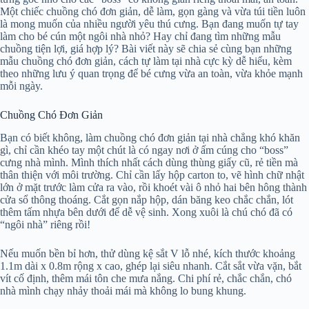
Một chiếc chuồng chó đơn giản, dễ làm, gọn gàng và vừa túi tiền luôn
là mong muốn của nhiều người yêu thú cưng. Bạn đang muốn tự tay
làm cho bé cún một ngôi nhà nhỏ? Hay chỉ đang tìm những mẫu
chuồng tiện lợi, giá hợp lý? Bài viết này sẽ chia sẻ cùng bạn những
mẫu chuồng chó đơn giản, cách tự làm tại nhà cực kỳ dễ hiểu, kèm
theo những lưu ý quan trọng để bé cưng vừa an toàn, vừa khỏe mạnh
mỗi ngày.
Chuồng Chó Đơn Giản
Bạn có biết không, làm chuồng chó đơn giản tại nhà chẳng khó khăn
gì, chỉ cần khéo tay một chút là có ngay nơi ở ấm cúng cho “boss”
cưng nhà mình. Mình thích nhất cách dùng thùng giấy cũ, rẻ tiền mà
thân thiện với môi trường. Chỉ cần lấy hộp carton to, vẽ hình chữ nhật
lớn ở mặt trước làm cửa ra vào, rồi khoét vài ô nhỏ hai bên hông thành
cửa sổ thông thoáng. Cắt gọn nắp hộp, dán băng keo chắc chắn, lót
thêm tấm nhựa bên dưới để dễ vệ sinh. Xong xuôi là chú chó đã có
“ngôi nhà” riêng rồi!
Nếu muốn bền bỉ hơn, thử dùng kệ sắt V lỗ nhé, kích thước khoảng
1.1m dài x 0.8m rộng x cao, ghép lại siêu nhanh. Cắt sắt vừa vặn, bắt
vít cố định, thêm mái tôn che mưa nắng. Chi phí rẻ, chắc chắn, chó
nhà mình chạy nhảy thoải mái mà không lo bung khung.