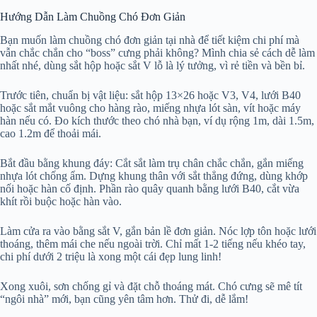
Hướng Dẫn Làm Chuồng Chó Đơn Giản
Bạn muốn làm chuồng chó đơn giản tại nhà để tiết kiệm chi phí mà
vẫn chắc chắn cho “boss” cưng phải không? Mình chia sẻ cách dễ làm
nhất nhé, dùng sắt hộp hoặc sắt V lỗ là lý tưởng, vì rẻ tiền và bền bỉ.
Trước tiên, chuẩn bị vật liệu: sắt hộp 13×26 hoặc V3, V4, lưới B40
hoặc sắt mắt vuông cho hàng rào, miếng nhựa lót sàn, vít hoặc máy
hàn nếu có. Đo kích thước theo chó nhà bạn, ví dụ rộng 1m, dài 1.5m,
cao 1.2m để thoải mái.
Bắt đầu bằng khung đáy: Cắt sắt làm trụ chân chắc chắn, gắn miếng
nhựa lót chống ẩm. Dựng khung thân với sắt thẳng đứng, dùng khớp
nối hoặc hàn cố định. Phần rào quây quanh bằng lưới B40, cắt vừa
khít rồi buộc hoặc hàn vào.
Làm cửa ra vào bằng sắt V, gắn bản lề đơn giản. Nóc lợp tôn hoặc lưới
thoáng, thêm mái che nếu ngoài trời. Chỉ mất 1-2 tiếng nếu khéo tay,
chi phí dưới 2 triệu là xong một cái đẹp lung linh!
Xong xuôi, sơn chống gỉ và đặt chỗ thoáng mát. Chó cưng sẽ mê tít
“ngôi nhà” mới, bạn cũng yên tâm hơn. Thử đi, dễ lắm!