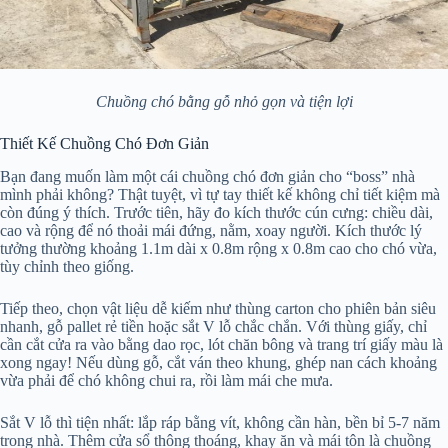
Chuồng chó bằng gỗ nhỏ gọn và tiện lợi
Thiết Kế Chuồng Chó Đơn Giản
Bạn đang muốn làm một cái chuồng chó đơn giản cho “boss” nhà
mình phải không? Thật tuyệt, vì tự tay thiết kế không chỉ tiết kiệm mà
còn đúng ý thích. Trước tiên, hãy đo kích thước cún cưng: chiều dài,
cao và rộng để nó thoải mái đứng, nằm, xoay người. Kích thước lý
tưởng thường khoảng 1.1m dài x 0.8m rộng x 0.8m cao cho chó vừa,
tùy chỉnh theo giống.
Tiếp theo, chọn vật liệu dễ kiếm như thùng carton cho phiên bản siêu
nhanh, gỗ pallet rẻ tiền hoặc sắt V lỗ chắc chắn. Với thùng giấy, chỉ
cần cắt cửa ra vào bằng dao rọc, lót chăn bông và trang trí giấy màu là
xong ngay! Nếu dùng gỗ, cắt ván theo khung, ghép nan cách khoảng
vừa phải để chó không chui ra, rồi làm mái che mưa.
Sắt V lỗ thì tiện nhất: lắp ráp bằng vít, không cần hàn, bền bỉ 5-7 năm
trong nhà. Thêm cửa sổ thông thoáng, khay ăn và mái tôn là chuồng