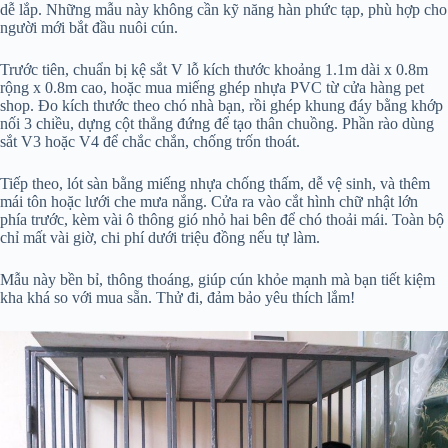
dễ lắp. Những mẫu này không cần kỹ năng hàn phức tạp, phù hợp cho
người mới bắt đầu nuôi cún.
Trước tiên, chuẩn bị kệ sắt V lỗ kích thước khoảng 1.1m dài x 0.8m
rộng x 0.8m cao, hoặc mua miếng ghép nhựa PVC từ cửa hàng pet
shop. Đo kích thước theo chó nhà bạn, rồi ghép khung đáy bằng khớp
nối 3 chiều, dựng cột thẳng đứng để tạo thân chuồng. Phần rào dùng
sắt V3 hoặc V4 để chắc chắn, chống trốn thoát.
Tiếp theo, lót sàn bằng miếng nhựa chống thấm, dễ vệ sinh, và thêm
mái tôn hoặc lưới che mưa nắng. Cửa ra vào cắt hình chữ nhật lớn
phía trước, kèm vài ô thông gió nhỏ hai bên để chó thoải mái. Toàn bộ
chỉ mất vài giờ, chi phí dưới triệu đồng nếu tự làm.
Mẫu này bền bỉ, thông thoáng, giúp cún khỏe mạnh mà bạn tiết kiệm
kha khá so với mua sẵn. Thử đi, đảm bảo yêu thích lắm!