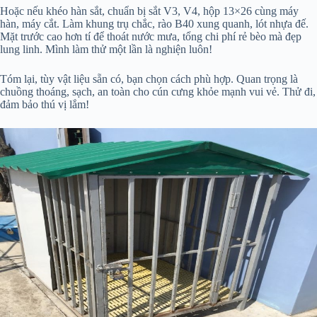
Hoặc nếu khéo hàn sắt, chuẩn bị sắt V3, V4, hộp 13×26 cùng máy
hàn, máy cắt. Làm khung trụ chắc, rào B40 xung quanh, lót nhựa đế.
Mặt trước cao hơn tí để thoát nước mưa, tổng chi phí rẻ bèo mà đẹp
lung linh. Mình làm thử một lần là nghiện luôn!
Tóm lại, tùy vật liệu sẵn có, bạn chọn cách phù hợp. Quan trọng là
chuồng thoáng, sạch, an toàn cho cún cưng khỏe mạnh vui vẻ. Thử đi,
đảm bảo thú vị lắm!