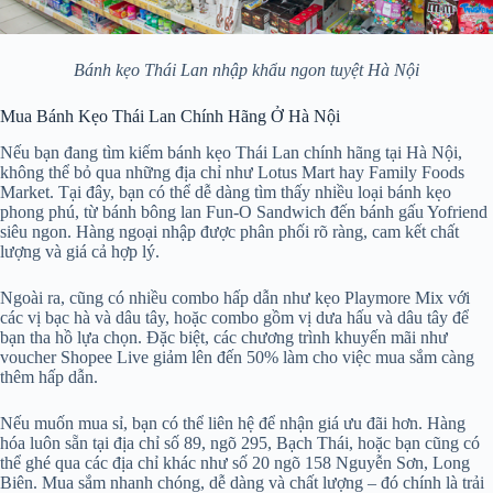
Bánh kẹo Thái Lan nhập khẩu ngon tuyệt Hà Nội
Mua Bánh Kẹo Thái Lan Chính Hãng Ở Hà Nội
Nếu bạn đang tìm kiếm bánh kẹo Thái Lan chính hãng tại Hà Nội,
không thể bỏ qua những địa chỉ như Lotus Mart hay Family Foods
Market. Tại đây, bạn có thể dễ dàng tìm thấy nhiều loại bánh kẹo
phong phú, từ bánh bông lan Fun-O Sandwich đến bánh gấu Yofriend
siêu ngon. Hàng ngoại nhập được phân phối rõ ràng, cam kết chất
lượng và giá cả hợp lý.
Ngoài ra, cũng có nhiều combo hấp dẫn như kẹo Playmore Mix với
các vị bạc hà và dâu tây, hoặc combo gồm vị dưa hấu và dâu tây để
bạn tha hồ lựa chọn. Đặc biệt, các chương trình khuyến mãi như
voucher Shopee Live giảm lên đến 50% làm cho việc mua sắm càng
thêm hấp dẫn.
Nếu muốn mua sỉ, bạn có thể liên hệ để nhận giá ưu đãi hơn. Hàng
hóa luôn sẵn tại địa chỉ số 89, ngõ 295, Bạch Thái, hoặc bạn cũng có
thể ghé qua các địa chỉ khác như số 20 ngõ 158 Nguyễn Sơn, Long
Biên. Mua sắm nhanh chóng, dễ dàng và chất lượng – đó chính là trải