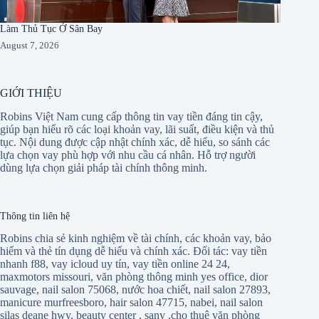
Làm Thủ Tục Ở Sân Bay
August 7, 2026
GIỚI THIỆU
Robins Việt Nam cung cấp thông tin vay tiền đáng tin cậy,
giúp bạn hiểu rõ các loại khoản vay, lãi suất, điều kiện và thủ
tục. Nội dung được cập nhật chính xác, dễ hiểu, so sánh các
lựa chọn vay phù hợp với nhu cầu cá nhân. Hỗ trợ người
dùng lựa chọn giải pháp tài chính thông minh.
Thông tin liên hệ
Robins chia sẻ kinh nghiệm về tài chính, các khoản vay, bảo
hiểm và thẻ tín dụng dễ hiểu và chính xác. Đối tác:
vay tiền
nhanh f88
,
vay icloud uy tín
,
vay tiền online 24 24
,
maxmotors missouri
,
văn phòng thông minh yes office
,
dior
sauvage
,
nail salon 75068
,
nước hoa chiết
,
nail salon 27893
,
manicure murfreesboro
,
hair salon 47715
,
nabei
,
nail salon
silas deane hwy
,
beauty center
,
sany
,
cho thuê văn phòng