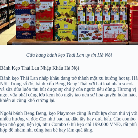
Cửa hàng bánh kẹo Thái Lan uy tín Hà Nội
Bánh Kẹo Thái Lan Nhập Khẩu Hà Nội
Bánh kẹo Thái Lan nhập khẩu đang trở thành một xu hướng hot tại Hà
Nội. Trong số đó, bánh xốp Beng Beng Thái với hai loại nhân socola
và sữa dừa luôn thu hút được sự chú ý của người tiêu dùng. Hương vị
ngọt vừa phải cùng lớp kem béo ngậy tạo nên sự hòa quyện hoàn hảo,
khiến ai cũng khó cưỡng lại.
Ngoài bánh Beng Beng, kẹo Playmore cũng là một lựa chọn thú vị với
nhiều hương vị độc đáo như bạc hà, dâu tây hay dưa hấu. Các combo
kẹo nhỏ gọn, tiện lợi, như Combo 6 hũ kẹo chỉ 199.000 VNĐ, rất phù
hợp để nhâm nhi cùng bạn bè hay làm quà tặng.