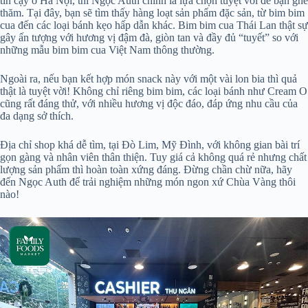
tin cậy ở Hà Nội, thì Ngọc Auth chính là lựa chọn tuyệt vời để bạn ghé
thăm. Tại đây, bạn sẽ tìm thấy hàng loạt sản phẩm đặc sản, từ bim bim
cua đến các loại bánh kẹo hấp dẫn khác. Bim bim cua Thái Lan thật sự
gây ấn tượng với hương vị đậm đà, giòn tan và đầy đủ “tuyết” so với
những mẫu bim bim cua Việt Nam thông thường.
Ngoài ra, nếu bạn kết hợp món snack này với một vài lon bia thì quả
thật là tuyệt vời! Không chỉ riêng bim bim, các loại bánh như Cream O
cũng rất đáng thử, với nhiều hương vị độc đáo, đáp ứng nhu cầu của
đa dạng sở thích.
Địa chỉ shop khá dễ tìm, tại Đò Lim, Mỹ Đình, với không gian bài trí
gọn gàng và nhân viên thân thiện. Tuy giá cả không quá rẻ nhưng chất
lượng sản phẩm thì hoàn toàn xứng đáng. Đừng chần chừ nữa, hãy
đến Ngọc Auth để trải nghiệm những món ngon xứ Chùa Vàng thôi
nào!