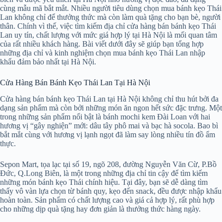
cùng mẫu mã bắt mắt. Nhiều người tiêu dùng chọn mua bánh kẹo Thái
Lan không chỉ để thưởng thức mà còn làm quà tặng cho bạn bè, người
thân. Chính vì thế, việc tìm kiếm địa chỉ cửa hàng bán bánh kẹo Thái
Lan uy tín, chất lượng với mức giá hợp lý tại Hà Nội là mối quan tâm
của rất nhiều khách hàng. Bài viết dưới đây sẽ giúp bạn tổng hợp
những địa chỉ và kinh nghiệm chọn mua bánh kẹo Thái Lan nhập
khẩu đảm bảo nhất tại Hà Nội.
Cửa Hàng Bán Bánh Kẹo Thái Lan Tại Hà Nội
Cửa hàng bán bánh kẹo Thái Lan tại Hà Nội không chỉ thu hút bởi đa
dạng sản phẩm mà còn bởi những món ăn ngon hết sức đặc trưng. Một
trong những sản phẩm nổi bật là bánh mochi kem Đài Loan với hai
hương vị “gây nghiện” mới: dâu tây phô mai và bạc hà socola. Bao bì
bắt mắt cùng với hương vị lạnh ngọt đã làm say lòng nhiều tín đồ ẩm
thực.
Sepon Mart, tọa lạc tại số 19, ngõ 208, đường Nguyễn Văn Cừ, P.Bồ
Đức, Q.Long Biên, là một trong những địa chỉ tin cậy để tìm kiếm
những món bánh kẹo Thái chính hiệu. Tại đây, bạn sẽ dễ dàng tìm
thấy vô vàn lựa chọn từ bánh quy, kẹo đến snack, đều được nhập khẩu
hoàn toàn. Sản phẩm có chất lượng cao và giá cả hợp lý, rất phù hợp
cho những dịp quà tặng hay đơn giản là thưởng thức hàng ngày.