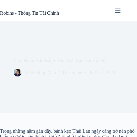
Skip
to
Robins - Thông Tin Tài Chính
content
Cửa Hàng Bán Bánh Kẹo Thái Lan Tại Hà Nội
Trịnh Hồng Vân
December 3, 2025
BLOG
Trong những năm gần đây, bánh kẹo Thái Lan ngày càng trở nên phổ
biến và được yêu thích tại Hà Nội nhờ hương vị độc đáo, đa dạng