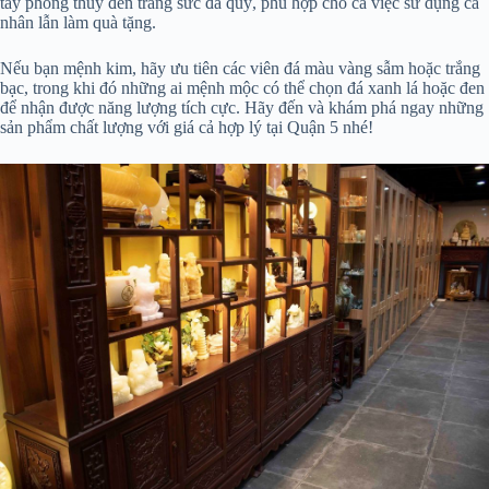
tay phong thủy đến trang sức đá quý, phù hợp cho cả việc sử dụng cá
nhân lẫn làm quà tặng.
Nếu bạn mệnh kim, hãy ưu tiên các viên đá màu vàng sẫm hoặc trắng
bạc, trong khi đó những ai mệnh mộc có thể chọn đá xanh lá hoặc đen
để nhận được năng lượng tích cực. Hãy đến và khám phá ngay những
sản phẩm chất lượng với giá cả hợp lý tại Quận 5 nhé!