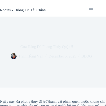
Skip
to
Robins - Thông Tin Tài Chính
content
Cửa Hàng Đá Phong Thủy Quận 5
Trịnh Hồng Vân
December 5, 2025
BLOG
Ngày nay, đá phong thủy đã trở thành vật phẩm quen thuộc không chỉ
trong trang trí nhà cửa mà còn mang ý nghĩa hỗ trợ tài lộc, may mắn và