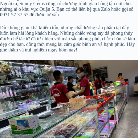
Ngoài ra, Sunny Gems cũng có chương trình giao hàng tận nơi cho
những ai ở khu vực Quận 5. Bạn có thể liên hệ qua Zalo hoặc gọi số
0931 57 37 57 để được tư vấn.
Dù không gian khá khiêm tốn, nhưng chất lượng sản phẩm tại đây
luôn làm hài lòng khách hàng. Những chiếc vòng tay đá phong thủy
được chế tác từ đá tự nhiên với màu sắc phong phú, chắc chắn sẽ làm
đẹp cho bạn, đồng thời mang lại cảm giác bình an và hạnh phúc. Hãy
ghé thăm và trải nghiệm ngay hôm nay!