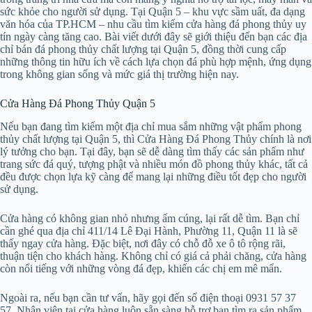
sức khỏe cho người sử dụng. Tại Quận 5 – khu vực sầm uất, đa dạng
văn hóa của TP.HCM – nhu cầu tìm kiếm cửa hàng đá phong thủy uy
tín ngày càng tăng cao. Bài viết dưới đây sẽ giới thiệu đến bạn các địa
chỉ bán đá phong thủy chất lượng tại Quận 5, đồng thời cung cấp
những thông tin hữu ích về cách lựa chọn đá phù hợp mệnh, ứng dụng
trong không gian sống và mức giá thị trường hiện nay.
Cửa Hàng Đá Phong Thủy Quận 5
Nếu bạn đang tìm kiếm một địa chỉ mua sắm những vật phẩm phong
thủy chất lượng tại Quận 5, thì Cửa Hàng Đá Phong Thủy chính là nơi
lý tưởng cho bạn. Tại đây, bạn sẽ dễ dàng tìm thấy các sản phẩm như
trang sức đá quý, tượng phật và nhiều món đồ phong thủy khác, tất cả
đều được chọn lựa kỹ càng để mang lại những điều tốt đẹp cho người
sử dụng.
Cửa hàng có không gian nhỏ nhưng ấm cúng, lại rất dễ tìm. Bạn chỉ
cần ghé qua địa chỉ 411/14 Lê Đại Hành, Phường 11, Quận 11 là sẽ
thấy ngay cửa hàng. Đặc biệt, nơi đây có chỗ đỗ xe ô tô rộng rãi,
thuận tiện cho khách hàng. Không chỉ có giá cả phải chăng, cửa hàng
còn nổi tiếng với những vòng đá đẹp, khiến các chị em mê mẩn.
Ngoài ra, nếu bạn cần tư vấn, hãy gọi đến số điện thoại 0931 57 37
57. Nhân viên tại cửa hàng luôn sẵn sàng hỗ trợ bạn tìm ra sản phẩm