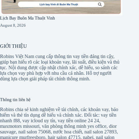
Lịch Bay Buôn Ma Thuột Vinh
August 8, 2026
GIỚI THIỆU
Robins Việt Nam cung cấp thông tin vay tiền đáng tin cậy,
giúp bạn hiểu rõ các loại khoản vay, lãi suất, điều kiện và thủ
tục. Nội dung được cập nhật chính xác, dễ hiểu, so sánh các
lựa chọn vay phù hợp với nhu cầu cá nhân. Hỗ trợ người
dùng lựa chọn giải pháp tài chính thông minh.
Thông tin liên hệ
Robins chia sẻ kinh nghiệm về tài chính, các khoản vay, bảo
hiểm và thẻ tín dụng dễ hiểu và chính xác. Đối tác:
vay tiền
nhanh f88
,
vay icloud uy tín
,
vay tiền online 24 24
,
maxmotors missouri
,
văn phòng thông minh yes office
,
dior
sauvage
,
nail salon 75068
,
nước hoa chiết
,
nail salon 27893
,
manicure murfreesboro
,
hair salon 47715
,
nabei
,
nail salon