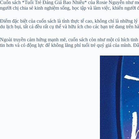
Cuốn sách *Tuổi Trẻ Đáng Giá Bao Nhiêu* của Rosie Nguyễn như một ngư
người chị chia sẻ kinh nghiệm sống, học tập và làm việc, khiến người 
Điểm đặc biệt của cuốn sách là tính thực tế cao, không chỉ là những 
du lịch bụi, tất cả đều rất cụ thể và hữu ích cho các bạn trẻ đang trê
Ngoài truyền cảm hứng mạnh mẽ, cuốn sách còn như một cú hích tinh thầ
tin hơn và có động lực để không lãng phí tuổi trẻ quý giá của mình. 