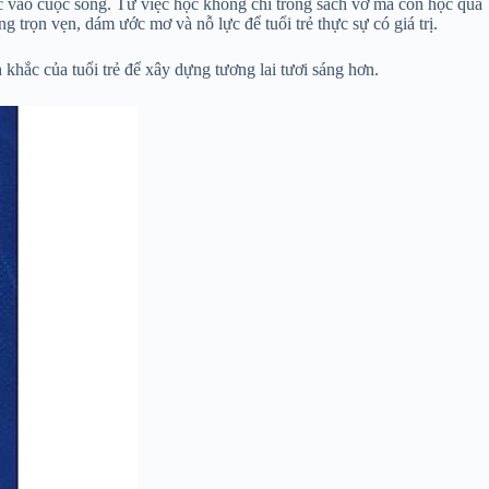
c vào cuộc sống. Từ việc học không chỉ trong sách vở mà còn học qua
g trọn vẹn, dám ước mơ và nỗ lực để tuổi trẻ thực sự có giá trị.
khắc của tuổi trẻ để xây dựng tương lai tươi sáng hơn.