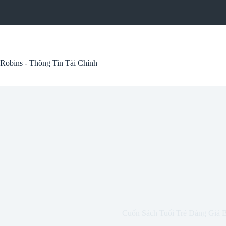
Skip
to
content
Robins - Thông Tin Tài Chính
Cuốn Sách Tuổi Trẻ Đáng Giá 