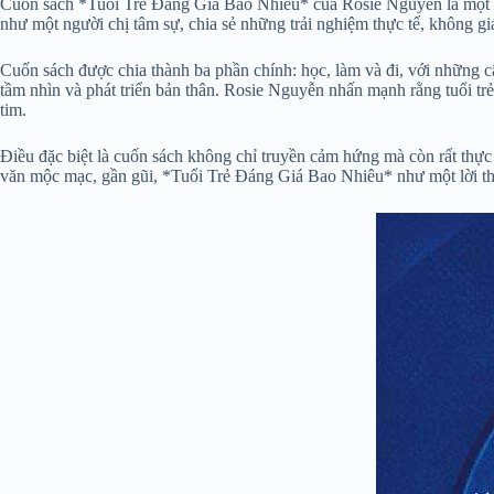
Cuốn sách *Tuổi Trẻ Đáng Giá Bao Nhiêu* của Rosie Nguyễn là một ngư
như một người chị tâm sự, chia sẻ những trải nghiệm thực tế, không g
Cuốn sách được chia thành ba phần chính: học, làm và đi, với những c
tầm nhìn và phát triển bản thân. Rosie Nguyễn nhấn mạnh rằng tuổi trẻ 
tim.
Điều đặc biệt là cuốn sách không chỉ truyền cảm hứng mà còn rất thực 
văn mộc mạc, gần gũi, *Tuổi Trẻ Đáng Giá Bao Nhiêu* như một lời thứ