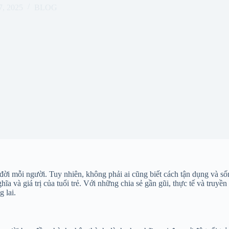
7, 2025
BLOG
uộc đời mỗi người. Tuy nhiên, không phải ai cũng biết cách tận dụng v
a và giá trị của tuổi trẻ. Với những chia sẻ gần gũi, thực tế và truyề
 lai.