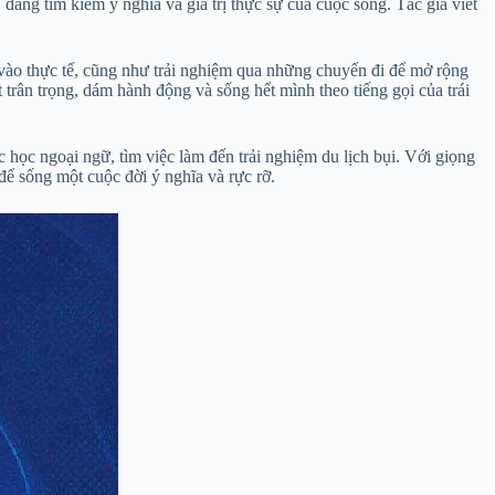
ng tìm kiếm ý nghĩa và giá trị thực sự của cuộc sống. Tác giả viết
.
 vào thực tế, cũng như trải nghiệm qua những chuyến đi để mở rộng
t trân trọng, dám hành động và sống hết mình theo tiếng gọi của trái
c học ngoại ngữ, tìm việc làm đến trải nghiệm du lịch bụi. Với giọng
ể sống một cuộc đời ý nghĩa và rực rỡ.