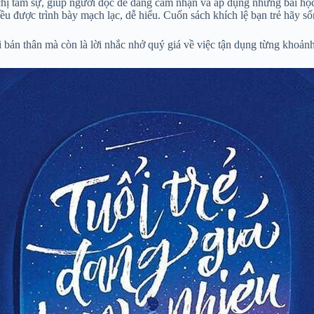
chị tâm sự, giúp người đọc dễ dàng cảm nhận và áp dụng những bài họ
ều được trình bày mạch lạc, dễ hiểu. Cuốn sách khích lệ bạn trẻ hãy sốn
ản thân mà còn là lời nhắc nhở quý giá về việc tận dụng từng khoảnh 