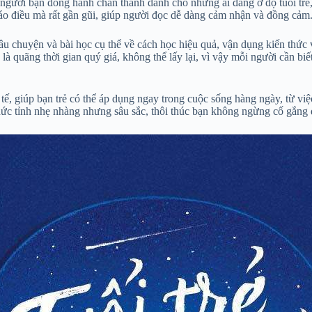
ời bạn đồng hành chân thành dành cho những ai đang ở độ tuổi trẻ, đa
iáo điều mà rất gần gũi, giúp người đọc dễ dàng cảm nhận và đồng cảm
âu chuyện và bài học cụ thể về cách học hiệu quả, vận dụng kiến thức
là quãng thời gian quý giá, không thể lấy lại, vì vậy mỗi người cần biế
tế, giúp bạn trẻ có thể áp dụng ngay trong cuộc sống hàng ngày, từ việ
c tỉnh nhẹ nhàng nhưng sâu sắc, thôi thúc bạn không ngừng cố gắng đ