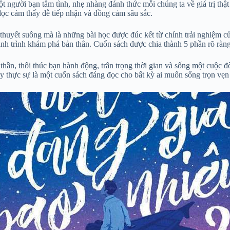
ời bạn tâm tình, nhẹ nhàng đánh thức mỗi chúng ta về giá trị thật sự
đọc cảm thấy dễ tiếp nhận và đồng cảm sâu sắc.
lý thuyết suông mà là những bài học được đúc kết từ chính trải nghiệm
n hành trình khám phá bản thân. Cuốn sách được chia thành 5 phần rõ rà
n, thôi thúc bạn hành động, trân trọng thời gian và sống một cuộc đời
Đây thực sự là một cuốn sách đáng đọc cho bất kỳ ai muốn sống trọn vẹ