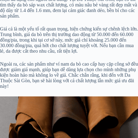
tìm thấy da bò sáp wax chất lượng, có màu nâu bẻ vàng rất đẹp mắt và
độ dày từ 1.4 đến 1.6 mm, đem lại cảm giác đanh dẻo, bền bỉ cho các
sản phẩm.
Giá cả là một yếu tố rất quan trọng, hiện chứng kiến sự chênh lệch lớn.
Trung bình, giá da bò trên thị trường dao động từ 50.000 đến 60.000
đồng/pia, trong khi tại cơ sở này, mức giá chỉ khoảng 25.000 đến
30.000 đồng/pia, quá hời cho chất lượng tuyệt vời. Nếu bạn cần mua
lẻ, da được cắt theo nhu cầu, rất tiện lợi.
Ngoài ra, các sản phẩm như ví nam da bò cao cấp hay cặp công sở đều
được giảm giá mạnh, giúp bạn dễ dàng lựa chọn cho mình những phụ
kiện hoàn hảo mà không lo về giá. Chắc chắn rằng, khi đến với Da
Thuộc Sài Gòn, bạn sẽ hài lòng với cả chất lượng lẫn mức giá ưu đãi
này!