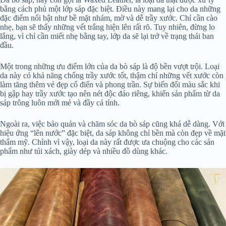
bằng cách phủ một lớp sáp đặc biệt. Điều này mang lại cho da những
đặc điểm nổi bật như bề mặt nhám, mờ và dễ trầy xước. Chỉ cần cào
nhẹ, bạn sẽ thấy những vết trắng hiện lên rất rõ. Tuy nhiên, đừng lo
lắng, vì chỉ cần miết nhẹ bằng tay, lớp da sẽ lại trở về trạng thái ban
đầu.
Một trong những ưu điểm lớn của da bò sáp là độ bền vượt trội. Loại
da này có khả năng chống trầy xước tốt, thậm chí những vết xước còn
làm tăng thêm vẻ đẹp cổ điển và phong trần. Sự biến đổi màu sắc khi
bị gập hay trầy xước tạo nên nét độc đáo riêng, khiến sản phẩm từ da
sáp trông luôn mới mẻ và đầy cá tính.
Ngoài ra, việc bảo quản và chăm sóc da bò sáp cũng khá dễ dàng. Với
hiệu ứng “lên nước” đặc biệt, da sáp không chỉ bền mà còn đẹp về mặt
thẩm mỹ. Chính vì vậy, loại da này rất được ưa chuộng cho các sản
phẩm như túi xách, giày dép và nhiều đồ dùng khác.