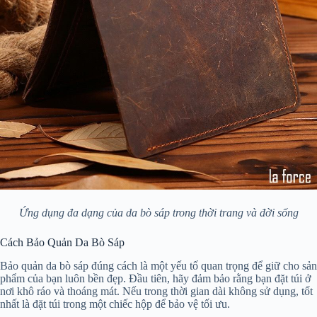
Ứng dụng đa dạng của da bò sáp trong thời trang và đời sống
Cách Bảo Quản Da Bò Sáp
Bảo quản da bò sáp đúng cách là một yếu tố quan trọng để giữ cho sản
phẩm của bạn luôn bền đẹp. Đầu tiên, hãy đảm bảo rằng bạn đặt túi ở
nơi khô ráo và thoáng mát. Nếu trong thời gian dài không sử dụng, tốt
nhất là đặt túi trong một chiếc hộp để bảo vệ tối ưu.