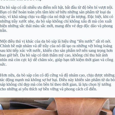
Da bò sáp có rất nhiều ưu điểm nổi bật, bắt đầu từ độ bền bỉ vượt trội.
Bạn có thể hoàn toàn yên tâm khi sở hữu những sản phẩm từ loại da
này, vì khả năng chịu va đập của nó thật sự ấn tượng. Đặc biệt, khi có
những trầy xước nhẹ, da bò sáp không chỉ không xấu đi mà còn xuất
hiện những sắc thái màu sắc mới, mang đến vẻ đẹp độc đáo và phong
trần.
Một điều thú vị khác của da bò sáp là hiệu ứng “lên nước” rất rõ nét.
Chính bề mặt nhám và dễ trầy của nó đã tạo ra những vệt bóng loáng
sau khi tiếp xúc với nước, khiến cho sản phẩm trở nên sang trọng hơn
bao giờ hết. Da bò sáp có tính thẩm mỹ cao, không chỉ thu hút ánh
nhìn mà còn cực kỳ dễ chăm sóc, giúp bạn tiết kiệm thời gian và công
sức.
Hơn nữa, da bò sáp còn có độ cứng và độ nhám cao, chịu được những
tác động mạnh mà không sợ hư hại. Điều này khiến sản phẩm từ da bò
sáp không chỉ đẹp mà còn bền bỉ theo thời gian, là lựa chọn lý tưởng
cho những ai yêu thích sự bền vững và phong cách cổ điển.