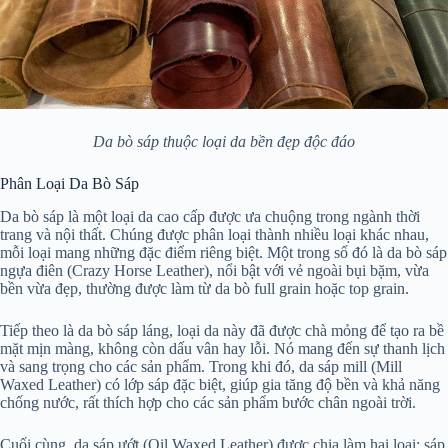
Da bò sáp thuộc loại da bền đẹp độc đáo
Phân Loại Da Bò Sáp
Da bò sáp là một loại da cao cấp được ưa chuộng trong ngành thời
trang và nội thất. Chúng được phân loại thành nhiều loại khác nhau,
mỗi loại mang những đặc điểm riêng biệt. Một trong số đó là da bò sáp
ngựa điên (Crazy Horse Leather), nổi bật với vẻ ngoài bụi bặm, vừa
bền vừa đẹp, thường được làm từ da bò full grain hoặc top grain.
Tiếp theo là da bò sáp láng, loại da này đã được chà mỏng để tạo ra bề
mặt mịn màng, không còn dấu vân hay lỗi. Nó mang đến sự thanh lịch
và sang trọng cho các sản phẩm. Trong khi đó, da sáp mill (Mill
Waxed Leather) có lớp sáp đặc biệt, giúp gia tăng độ bền và khả năng
chống nước, rất thích hợp cho các sản phẩm bước chân ngoài trời.
Cuối cùng, da sáp ướt (Oil Waxed Leather) được chia làm hai loại: sáp