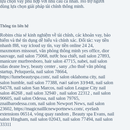
lựa chọn vay phù hợp với nhu cầu cá nhân. Hỗ trợ người
dùng lựa chọn giải pháp tài chính thông minh.
Thông tin liên hệ
Robins chia sẻ kinh nghiệm về tài chính, các khoản vay, bảo
hiểm và thẻ tín dụng dễ hiểu và chính xác. Đối tác:
vay tiền
nhanh f88
,
vay icloud uy tín
,
vay tiền online 24 24
,
maxmotors missouri
,
văn phòng thông minh yes office
,
dior
sauvage
,
nail salon 75068
,
nước hoa chiết
,
nail salon 27893
,
manicure murfreesboro
,
hair salon 47715
,
nabei
,
nail salon
silas deane hwy
,
beauty center
,
sany
,
cho thuê văn phòng
startup
,
Peluquería
,
nail salon 78664
,
https://lumebeautyspa.com/
,
nail salon oklahoma city
,
nail
nail salon 33948
salon humble
,
nail salon 77388
,
,
nail salon
94578
,
nail salon San Marcos
,
nail salon League City
nail
salon 46268
,
nail salon 32940
,
nail salon 22312
,
nail salon
90605
,
nail salon Odessa
,
nail salon 79765
,
znailbarodessa.com
,
nail salon Newport News
,
nail salon
23602
,
https://magicnailllcnewportnews.com/
,
eyelash
extensions 06514
,
vòng quay random
,
Beauty spa Evans
,
nail
salon Hingham
,
nail salon 02043
,
nail salon 77494
,
nail salon
33311