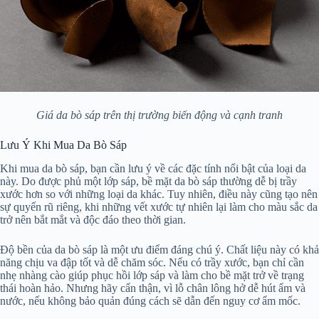
Giá da bò sáp trên thị trường biến động và cạnh tranh
Lưu Ý Khi Mua Da Bò Sáp
Khi mua da bò sáp, bạn cần lưu ý về các đặc tính nổi bật của loại da
này. Do được phủ một lớp sáp, bề mặt da bò sáp thường dễ bị trầy
xước hơn so với những loại da khác. Tuy nhiên, điều này cũng tạo nên
sự quyến rũ riêng, khi những vết xước tự nhiên lại làm cho màu sắc da
trở nên bắt mắt và độc đáo theo thời gian.
Độ bền của da bò sáp là một ưu điểm đáng chú ý. Chất liệu này có khả
năng chịu va đập tốt và dễ chăm sóc. Nếu có trầy xước, bạn chỉ cần
nhẹ nhàng cào giúp phục hồi lớp sáp và làm cho bề mặt trở về trạng
thái hoàn hảo. Nhưng hãy cẩn thận, vì lỗ chân lông hở dễ hút ẩm và
nước, nếu không bảo quản đúng cách sẽ dẫn đến nguy cơ ẩm mốc.