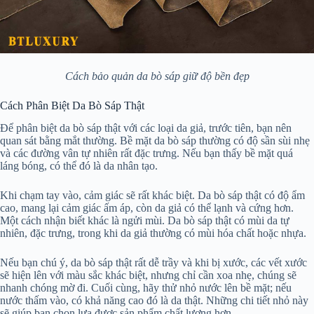
Cách bảo quản da bò sáp giữ độ bền đẹp
Cách Phân Biệt Da Bò Sáp Thật
Để phân biệt da bò sáp thật với các loại da giả, trước tiên, bạn nên
quan sát bằng mắt thường. Bề mặt da bò sáp thường có độ sần sùi nhẹ
và các đường vân tự nhiên rất đặc trưng. Nếu bạn thấy bề mặt quá
láng bóng, có thể đó là da nhân tạo.
Khi chạm tay vào, cảm giác sẽ rất khác biệt. Da bò sáp thật có độ ẩm
cao, mang lại cảm giác ấm áp, còn da giả có thể lạnh và cứng hơn.
Một cách nhận biết khác là ngửi mùi. Da bò sáp thật có mùi da tự
nhiên, đặc trưng, trong khi da giả thường có mùi hóa chất hoặc nhựa.
Nếu bạn chú ý, da bò sáp thật rất dễ trầy và khi bị xước, các vết xước
sẽ hiện lên với màu sắc khác biệt, nhưng chỉ cần xoa nhẹ, chúng sẽ
nhanh chóng mờ đi. Cuối cùng, hãy thử nhỏ nước lên bề mặt; nếu
nước thấm vào, có khả năng cao đó là da thật. Những chi tiết nhỏ này
sẽ giúp bạn chọn lựa được sản phẩm chất lượng hơn.