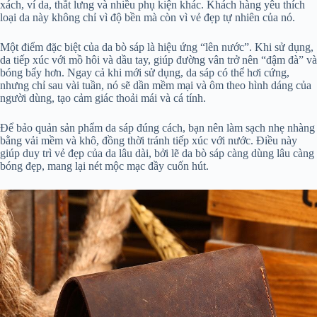
xách, ví da, thắt lưng và nhiều phụ kiện khác. Khách hàng yêu thích
loại da này không chỉ vì độ bền mà còn vì vẻ đẹp tự nhiên của nó.
Một điểm đặc biệt của da bò sáp là hiệu ứng “lên nước”. Khi sử dụng,
da tiếp xúc với mồ hôi và dầu tay, giúp đường vân trở nên “đậm đà” và
bóng bẩy hơn. Ngay cả khi mới sử dụng, da sáp có thể hơi cứng,
nhưng chỉ sau vài tuần, nó sẽ dần mềm mại và ôm theo hình dáng của
người dùng, tạo cảm giác thoải mái và cá tính.
Để bảo quản sản phẩm da sáp đúng cách, bạn nên làm sạch nhẹ nhàng
bằng vải mềm và khô, đồng thời tránh tiếp xúc với nước. Điều này
giúp duy trì vẻ đẹp của da lâu dài, bởi lẽ da bò sáp càng dùng lâu càng
bóng đẹp, mang lại nét mộc mạc đầy cuốn hút.