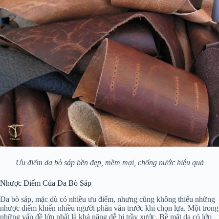
Ưu điểm da bò sáp bền đẹp, mềm mại, chống nước hiệu quả
Nhược Điểm Của Da Bò Sáp
Da bò sáp, mặc dù có nhiều ưu điểm, nhưng cũng không thiếu những
nhược điểm khiến nhiều người phân vân trước khi chọn lựa. Một trong
những vấn đề lớn nhất là khả năng dễ bị trầy xước. Bề mặt da có lớp