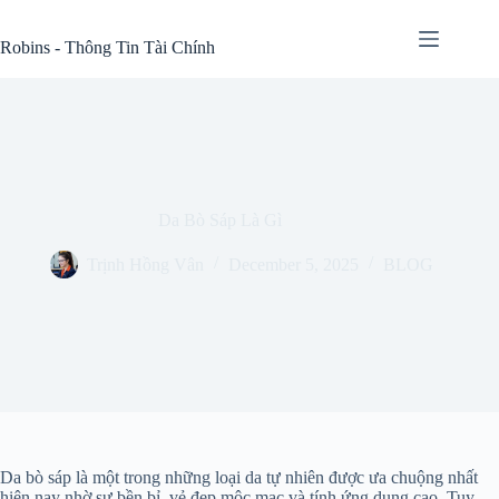
Skip
to
Robins - Thông Tin Tài Chính
content
Da Bò Sáp Là Gì
Trịnh Hồng Vân
December 5, 2025
BLOG
Da bò sáp là một trong những loại da tự nhiên được ưa chuộng nhất
hiện nay nhờ sự bền bỉ, vẻ đẹp mộc mạc và tính ứng dụng cao. Tuy