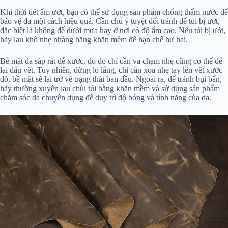
Khi thời tiết ẩm ướt, bạn có thể sử dụng sản phẩm chống thấm nước để
bảo vệ da một cách hiệu quả. Cần chú ý tuyệt đối tránh để túi bị ướt,
đặc biệt là không để dưới mưa hay ở nơi có độ ẩm cao. Nếu túi bị ướt,
hãy lau khô nhẹ nhàng bằng khăn mềm để hạn chế hư hại.
Bề mặt da sáp rất dễ xước, do đó chỉ cần va chạm nhẹ cũng có thể để
lại dấu vết. Tuy nhiên, đừng lo lắng, chỉ cần xoa nhẹ tay lên vết xước
đó, bề mặt sẽ lại trở về trạng thái ban đầu. Ngoài ra, để tránh bụi bẩn,
hãy thường xuyên lau chùi túi bằng khăn mềm và sử dụng sản phẩm
chăm sóc da chuyên dụng để duy trì độ bóng và tính năng của da.