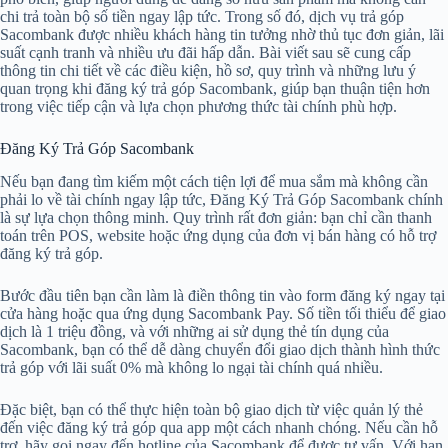
chi trả toàn bộ số tiền ngay lập tức. Trong số đó, dịch vụ trả góp
Sacombank được nhiều khách hàng tin tưởng nhờ thủ tục đơn giản, lãi
suất cạnh tranh và nhiều ưu đãi hấp dẫn. Bài viết sau sẽ cung cấp
thông tin chi tiết về các điều kiện, hồ sơ, quy trình và những lưu ý
quan trọng khi đăng ký trả góp Sacombank, giúp bạn thuận tiện hơn
trong việc tiếp cận và lựa chọn phương thức tài chính phù hợp.
Đăng Ký Trả Góp Sacombank
Nếu bạn đang tìm kiếm một cách tiện lợi để mua sắm mà không cần
phải lo về tài chính ngay lập tức, Đăng Ký Trả Góp Sacombank chính
là sự lựa chọn thông minh. Quy trình rất đơn giản: bạn chỉ cần thanh
toán trên POS, website hoặc ứng dụng của đơn vị bán hàng có hỗ trợ
đăng ký trả góp.
Bước đầu tiên bạn cần làm là điền thông tin vào form đăng ký ngay tại
cửa hàng hoặc qua ứng dụng Sacombank Pay. Số tiền tối thiểu để giao
dịch là 1 triệu đồng, và với những ai sử dụng thẻ tín dụng của
Sacombank, bạn có thể dễ dàng chuyển đổi giao dịch thành hình thức
trả góp với lãi suất 0% mà không lo ngại tài chính quá nhiều.
Đặc biệt, bạn có thể thực hiện toàn bộ giao dịch từ việc quản lý thẻ
đến việc đăng ký trả góp qua app một cách nhanh chóng. Nếu cần hỗ
trợ, hãy gọi ngay đến hotline của Sacombank để được tư vấn. Với hạn