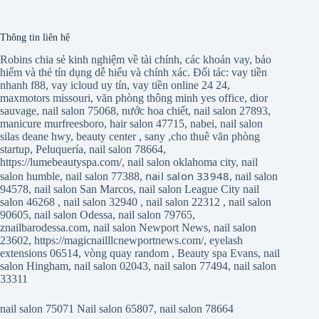
Thông tin liên hệ
Robins chia sẻ kinh nghiệm về tài chính, các khoản vay, bảo
hiểm và thẻ tín dụng dễ hiểu và chính xác. Đối tác:
vay tiền
nhanh f88
,
vay icloud uy tín
,
vay tiền online 24 24
,
maxmotors missouri
,
văn phòng thông minh yes office
,
dior
sauvage
,
nail salon 75068
,
nước hoa chiết
,
nail salon 27893
,
manicure murfreesboro
,
hair salon 47715
,
nabei
,
nail salon
silas deane hwy
,
beauty center
,
sany
,
cho thuê văn phòng
startup
,
Peluquería
,
nail salon 78664
,
https://lumebeautyspa.com/
,
nail salon oklahoma city
,
nail
nail salon 33948
salon humble
,
nail salon 77388
,
,
nail salon
94578
,
nail salon San Marcos
,
nail salon League City
nail
salon 46268
,
nail salon 32940
,
nail salon 22312
,
nail salon
90605
,
nail salon Odessa
,
nail salon 79765
,
znailbarodessa.com
,
nail salon Newport News
,
nail salon
23602
,
https://magicnailllcnewportnews.com/
,
eyelash
extensions 06514
,
vòng quay random
,
Beauty spa Evans
,
nail
salon Hingham
,
nail salon 02043
,
nail salon 77494
,
nail salon
33311
nail salon 75071
Nail salon 65807
,
nail salon 78664