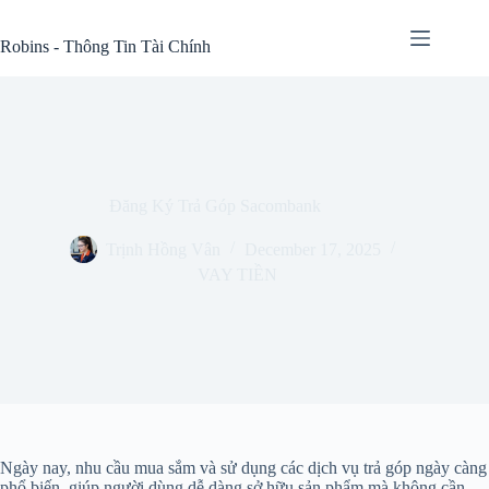
Skip
to
Robins - Thông Tin Tài Chính
content
Đăng Ký Trả Góp Sacombank
Trịnh Hồng Vân
December 17, 2025
VAY TIỀN
Ngày nay, nhu cầu mua sắm và sử dụng các dịch vụ trả góp ngày càng
phổ biến, giúp người dùng dễ dàng sở hữu sản phẩm mà không cần