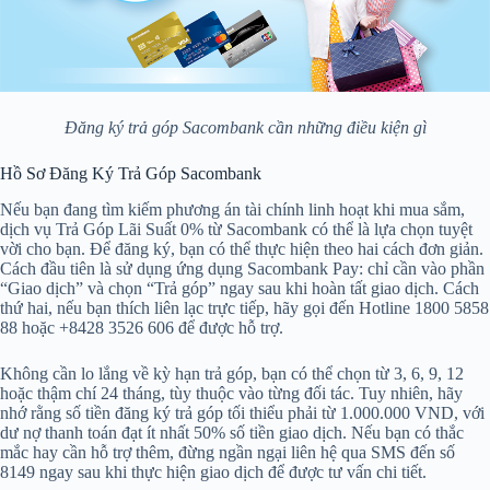
Đăng ký trả góp Sacombank cần những điều kiện gì
Hồ Sơ Đăng Ký Trả Góp Sacombank
Nếu bạn đang tìm kiếm phương án tài chính linh hoạt khi mua sắm,
dịch vụ Trả Góp Lãi Suất 0% từ Sacombank có thể là lựa chọn tuyệt
vời cho bạn. Để đăng ký, bạn có thể thực hiện theo hai cách đơn giản.
Cách đầu tiên là sử dụng ứng dụng Sacombank Pay: chỉ cần vào phần
“Giao dịch” và chọn “Trả góp” ngay sau khi hoàn tất giao dịch. Cách
thứ hai, nếu bạn thích liên lạc trực tiếp, hãy gọi đến Hotline 1800 5858
88 hoặc +8428 3526 606 để được hỗ trợ.
Không cần lo lắng về kỳ hạn trả góp, bạn có thể chọn từ 3, 6, 9, 12
hoặc thậm chí 24 tháng, tùy thuộc vào từng đối tác. Tuy nhiên, hãy
nhớ rằng số tiền đăng ký trả góp tối thiểu phải từ 1.000.000 VND, với
dư nợ thanh toán đạt ít nhất 50% số tiền giao dịch. Nếu bạn có thắc
mắc hay cần hỗ trợ thêm, đừng ngần ngại liên hệ qua SMS đến số
8149 ngay sau khi thực hiện giao dịch để được tư vấn chi tiết.