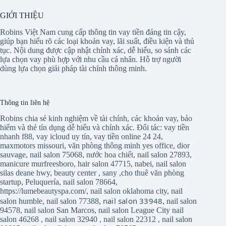
GIỚI THIỆU
Robins Việt Nam cung cấp thông tin vay tiền đáng tin cậy,
giúp bạn hiểu rõ các loại khoản vay, lãi suất, điều kiện và thủ
tục. Nội dung được cập nhật chính xác, dễ hiểu, so sánh các
lựa chọn vay phù hợp với nhu cầu cá nhân. Hỗ trợ người
dùng lựa chọn giải pháp tài chính thông minh.
Thông tin liên hệ
Robins chia sẻ kinh nghiệm về tài chính, các khoản vay, bảo
hiểm và thẻ tín dụng dễ hiểu và chính xác. Đối tác:
vay tiền
nhanh f88
,
vay icloud uy tín
,
vay tiền online 24 24
,
maxmotors missouri
,
văn phòng thông minh yes office
,
dior
sauvage
,
nail salon 75068
,
nước hoa chiết
,
nail salon 27893
,
manicure murfreesboro
,
hair salon 47715
,
nabei
,
nail salon
silas deane hwy
,
beauty center
,
sany
,
cho thuê văn phòng
startup
,
Peluquería
,
nail salon 78664
,
https://lumebeautyspa.com/
,
nail salon oklahoma city
,
nail
nail salon 33948
salon humble
,
nail salon 77388
,
,
nail salon
94578
,
nail salon San Marcos
,
nail salon League City
nail
salon 46268
,
nail salon 32940
,
nail salon 22312
,
nail salon