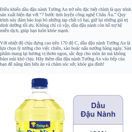
Điều khiến dầu đậu nành Tường An trở nên đặc biệt chính là quy trình
sản xuất hiện đại với “7 bước tinh luyện công nghệ Châu Âu.” Quy
trình này đảm bảo loại bỏ những tạp chất có hại, giữ lại những giá trị
dinh dưỡng tối ưu. Không chỉ có vậy, dầu đậu nành còn hỗ trợ hệ
miễn dịch, giúp bạn luôn khỏe mạnh.
Với nhiệt độ chịu đựng cao trên 170 độ C, dầu đậu nành Tường An là
lựa chọn lý tưởng cho việc chiên, xào hoặc nấu nướng hàng ngày. Sản
phẩm mang lại hương vị thơm ngon, sắc đẹp cho món ăn mà không
bám mùi khó chịu. Hãy thêm dầu đậu nành Tường An vào bếp của
bạn để nâng tầm bữa ăn và chăm sóc sức khỏe gia đình!