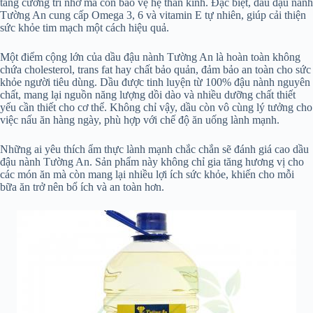
tăng cường trí nhớ mà còn bảo vệ hệ thần kinh. Đặc biệt, dầu đậu nành
Tường An cung cấp Omega 3, 6 và vitamin E tự nhiên, giúp cải thiện
sức khỏe tim mạch một cách hiệu quả.
Một điểm cộng lớn của dầu đậu nành Tường An là hoàn toàn không
chứa cholesterol, trans fat hay chất bảo quản, đảm bảo an toàn cho sức
khỏe người tiêu dùng. Dầu được tinh luyện từ 100% đậu nành nguyên
chất, mang lại nguồn năng lượng dồi dào và nhiều dưỡng chất thiết
yếu cần thiết cho cơ thể. Không chỉ vậy, dầu còn vô cùng lý tưởng cho
việc nấu ăn hàng ngày, phù hợp với chế độ ăn uống lành mạnh.
Những ai yêu thích ẩm thực lành mạnh chắc chắn sẽ đánh giá cao dầu
đậu nành Tường An. Sản phẩm này không chỉ gia tăng hương vị cho
các món ăn mà còn mang lại nhiều lợi ích sức khỏe, khiến cho mỗi
bữa ăn trở nên bổ ích và an toàn hơn.