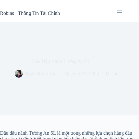
Skip
to
Robins - Thông Tin Tài Chính
content
Dầu Đậu Nành Tường An 5L
Trịnh Hồng Vân
October 19, 2025
BLOG
Dầu đậu nành Tường An 5L là một trong những lựa chọn hàng đầu
cho các gia đình Việt trong gian bếp hiện đại. Với dung tích lớn, sản