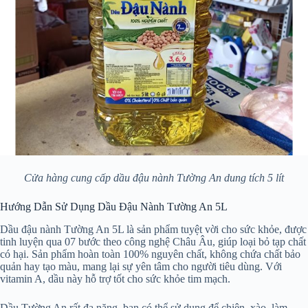
Cửa hàng cung cấp dầu đậu nành Tường An dung tích 5 lít
Hướng Dẫn Sử Dụng Dầu Đậu Nành Tường An 5L
Dầu đậu nành Tường An 5L là sản phẩm tuyệt vời cho sức khỏe, được
tinh luyện qua 07 bước theo công nghệ Châu Âu, giúp loại bỏ tạp chất
có hại. Sản phẩm hoàn toàn 100% nguyên chất, không chứa chất bảo
quản hay tạo màu, mang lại sự yên tâm cho người tiêu dùng. Với
vitamin A, dầu này hỗ trợ tốt cho sức khỏe tim mạch.
Dầu Tường An rất đa năng, bạn có thể sử dụng để chiên, xào, làm