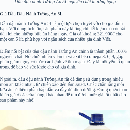
Dầu đậu nành Tường An 5L nguyên chất thượng hạng
Giá Dầu Đậu Nành Tường An 5L
Dầu đậu nành Tường An 5L là một lựa chọn tuyệt vời cho gia đình
bạn. Với dung tích lớn, sản phẩm này không chỉ tiết kiệm mà còn rất
tiện lợi cho những bữa ăn hàng ngày. Giá cả khoảng 321.900₫ cho
một can 5 lít, phù hợp với ngân sách của nhiều gia đình Việt.
Điểm nổi bật của dầu đậu nành Tường An chính là thành phần 100%
nguyên chất. Nó chứa nhiều vitamin và axit béo omega 3, 6, 9, góp
phần giảm nguy cơ mắc các bệnh về tim mạch. Đây là một yếu tố quan
trọng để bảo vệ sức khỏe cho cả gia đình.
Ngoài ra, dầu đậu nành Tường An rất dễ dàng sử dụng trong nhiều
món ăn khác nhau, từ chiên xào đến làm salad. Chắc chắn rằng mỗi
bữa ăn sẽ thêm phần hấp dẫn và đầy đủ dinh dưỡng. Đừng quên tham
khảo giá ở các cửa hàng khác nhau để tìm được mức giá tốt nhất cho
sản phẩm này nhé!