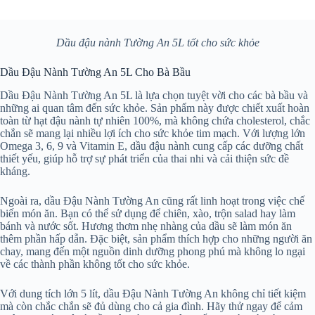
Dầu đậu nành Tường An 5L tốt cho sức khỏe
Dầu Đậu Nành Tường An 5L Cho Bà Bầu
Dầu Đậu Nành Tường An 5L là lựa chọn tuyệt vời cho các bà bầu và
những ai quan tâm đến sức khỏe. Sản phẩm này được chiết xuất hoàn
toàn từ hạt đậu nành tự nhiên 100%, mà không chứa cholesterol, chắc
chắn sẽ mang lại nhiều lợi ích cho sức khỏe tim mạch. Với lượng lớn
Omega 3, 6, 9 và Vitamin E, dầu đậu nành cung cấp các dưỡng chất
thiết yếu, giúp hỗ trợ sự phát triển của thai nhi và cải thiện sức đề
kháng.
Ngoài ra, dầu Đậu Nành Tường An cũng rất linh hoạt trong việc chế
biến món ăn. Bạn có thể sử dụng để chiên, xào, trộn salad hay làm
bánh và nước sốt. Hương thơm nhẹ nhàng của dầu sẽ làm món ăn
thêm phần hấp dẫn. Đặc biệt, sản phẩm thích hợp cho những người ăn
chay, mang đến một nguồn dinh dưỡng phong phú mà không lo ngại
về các thành phần không tốt cho sức khỏe.
Với dung tích lớn 5 lít, dầu Đậu Nành Tường An không chỉ tiết kiệm
mà còn chắc chắn sẽ đủ dùng cho cả gia đình. Hãy thử ngay để cảm