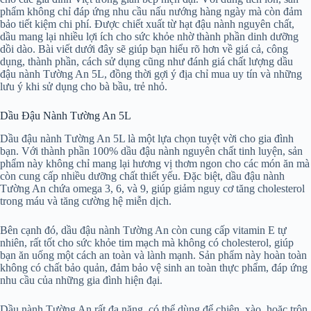
phẩm không chỉ đáp ứng nhu cầu nấu nướng hàng ngày mà còn đảm
bảo tiết kiệm chi phí. Được chiết xuất từ hạt đậu nành nguyên chất,
dầu mang lại nhiều lợi ích cho sức khỏe nhờ thành phần dinh dưỡng
dồi dào. Bài viết dưới đây sẽ giúp bạn hiểu rõ hơn về giá cả, công
dụng, thành phần, cách sử dụng cũng như đánh giá chất lượng dầu
đậu nành Tường An 5L, đồng thời gợi ý địa chỉ mua uy tín và những
lưu ý khi sử dụng cho bà bầu, trẻ nhỏ.
Dầu Đậu Nành Tường An 5L
Dầu đậu nành Tường An 5L là một lựa chọn tuyệt vời cho gia đình
bạn. Với thành phần 100% dầu đậu nành nguyên chất tinh luyện, sản
phẩm này không chỉ mang lại hương vị thơm ngon cho các món ăn mà
còn cung cấp nhiều dưỡng chất thiết yếu. Đặc biệt, dầu đậu nành
Tường An chứa omega 3, 6, và 9, giúp giảm nguy cơ tăng cholesterol
trong máu và tăng cường hệ miễn dịch.
Bên cạnh đó, dầu đậu nành Tường An còn cung cấp vitamin E tự
nhiên, rất tốt cho sức khỏe tim mạch mà không có cholesterol, giúp
bạn ăn uống một cách an toàn và lành mạnh. Sản phẩm này hoàn toàn
không có chất bảo quản, đảm bảo vệ sinh an toàn thực phẩm, đáp ứng
nhu cầu của những gia đình hiện đại.
Dầu nành Tường An rất đa năng, có thể dùng để chiên, xào, hoặc trộn