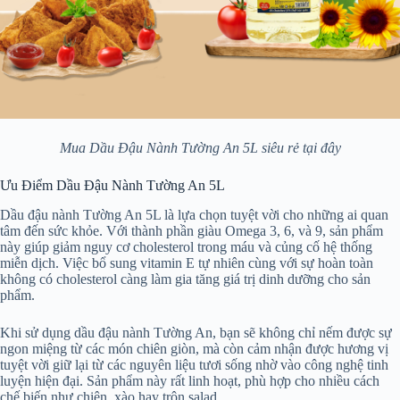
Mua Dầu Đậu Nành Tường An 5L siêu rẻ tại đây
Ưu Điểm Dầu Đậu Nành Tường An 5L
Dầu đậu nành Tường An 5L là lựa chọn tuyệt vời cho những ai quan
tâm đến sức khỏe. Với thành phần giàu Omega 3, 6, và 9, sản phẩm
này giúp giảm nguy cơ cholesterol trong máu và củng cố hệ thống
miễn dịch. Việc bổ sung vitamin E tự nhiên cùng với sự hoàn toàn
không có cholesterol càng làm gia tăng giá trị dinh dưỡng cho sản
phẩm.
Khi sử dụng dầu đậu nành Tường An, bạn sẽ không chỉ nếm được sự
ngon miệng từ các món chiên giòn, mà còn cảm nhận được hương vị
tuyệt vời giữ lại từ các nguyên liệu tươi sống nhờ vào công nghệ tinh
luyện hiện đại. Sản phẩm này rất linh hoạt, phù hợp cho nhiều cách
chế biến như chiên, xào hay trộn salad.