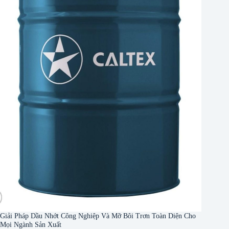
Giải Pháp Dầu Nhớt Công Nghiệp Và Mỡ Bôi Trơn Toàn Diện Cho
Mọi Ngành Sản Xuất