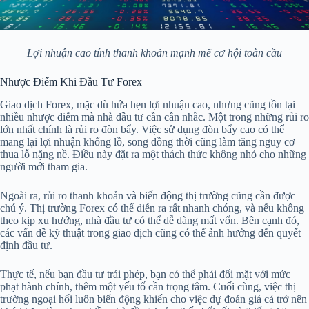
Lợi nhuận cao tính thanh khoản mạnh mẽ cơ hội toàn cầu
Nhược Điểm Khi Đầu Tư Forex
Giao dịch Forex, mặc dù hứa hẹn lợi nhuận cao, nhưng cũng tồn tại
nhiều nhược điểm mà nhà đầu tư cần cân nhắc. Một trong những rủi ro
lớn nhất chính là rủi ro đòn bẩy. Việc sử dụng đòn bẩy cao có thể
mang lại lợi nhuận khổng lồ, song đồng thời cũng làm tăng nguy cơ
thua lỗ nặng nề. Điều này đặt ra một thách thức không nhỏ cho những
người mới tham gia.
Ngoài ra, rủi ro thanh khoản và biến động thị trường cũng cần được
chú ý. Thị trường Forex có thể diễn ra rất nhanh chóng, và nếu không
theo kịp xu hướng, nhà đầu tư có thể dễ dàng mất vốn. Bên cạnh đó,
các vấn đề kỹ thuật trong giao dịch cũng có thể ảnh hưởng đến quyết
định đầu tư.
Thực tế, nếu bạn đầu tư trái phép, bạn có thể phải đối mặt với mức
phạt hành chính, thêm một yếu tố cần trọng tâm. Cuối cùng, việc thị
trường ngoại hối luôn biến động khiến cho việc dự đoán giá cả trở nên