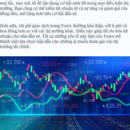
mọi lúc, mọi nơi, từ đó tận dụng cơ hội sinh lời trong mọi điều kiện thị
trường. Bạn cũng có thể kiếm lợi nhuận từ cả sự tăng và giảm giá của
đồng tiền, mở rộng hơn nữa cơ hội đầu tư.
Hơn nữa, chi phí giao dịch trong Forex thường khá thấp, với ít phí và
hoa hồng hơn so với các thị trường khác. Điều này giúp tối ưu hóa lợi
nhuận cho nhà đầu tư. Tất cả những yếu tố này làm cho Forex trở
thành một lựa chọn hấp dẫn cho những ai muốn tham gia vào thị
trường tài chính.