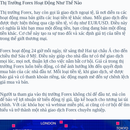
Thị Trường Forex Hoạt Động Như Thế Nào
Thị trường Forex, hay còn gọi là giao dịch ngoại tệ, là nơi diễn ra các
hoạt động mua bán giữa các loại tiền tệ khác nhau. Mỗi giao dịch đều
được thực hiện thông qua cặp tiền tệ, ví dụ như EUR/USD. Điều này
có nghĩa là khi bạn mua một đồng tiền, bạn cũng đang bán một đồng
tiền khác. Cơ chế này tạo ra sự trao đổi và xác định giá trị của tiền tệ
trong thế giới thương mại.
Forex hoạt động 24 giờ mỗi ngày, từ sáng thứ Hai tại châu Á cho đến
chiều thứ Sáu ở Mỹ. Điều này giúp cho nhà đầu tư có thể giao dịch
mọi lúc, mọi nơi, thuận lợi cho việc nắm bắt cơ hội. Giá cả trong thị
trường Forex luôn biến động, có thể ảnh hưởng lớn đến quyết định
mua bán của các nhà đầu tư. Mỗi loại tiền tệ, khi giao dịch, sẽ được
báo giá và có thanh khoản riêng, tác động mạnh mẽ đến sự chênh lệch
giá mua và bán.
Người ta tham gia vào thị trường Forex không chỉ để đầu tư, mà còn
để bảo vệ lợi nhuận từ biến động tỷ giá, lập kế hoạch cho tương lai tài
chính. Với các khóa học và webinar miễn phí, ai cũng có cơ hội để tìm
hiểu và trở thành một nhà giao dịch Forex chuyên nghiệp.