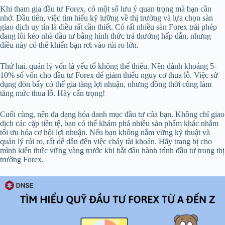
Khi tham gia đầu tư Forex, có một số lưu ý quan trọng mà bạn cần
nhớ. Đầu tiên, việc tìm hiểu kỹ lưỡng về thị trường và lựa chọn sàn
giao dịch uy tín là điều rất cần thiết. Có rất nhiều sàn Forex trái phép
đang lôi kéo nhà đầu tư bằng hình thức trả thưởng hấp dẫn, nhưng
điều này có thể khiến bạn rơi vào rủi ro lớn.
Thứ hai, quản lý vốn là yếu tố không thể thiếu. Nên dành khoảng 5-
10% số vốn cho đầu tư Forex để giảm thiểu nguy cơ thua lỗ. Việc sử
dụng đòn bẩy có thể gia tăng lợi nhuận, nhưng đồng thời cũng làm
tăng mức thua lỗ. Hãy cẩn trọng!
Cuối cùng, nên đa dạng hóa danh mục đầu tư của bạn. Không chỉ giao
dịch các cặp tiền tệ, bạn có thể khám phá nhiều sản phẩm khác nhằm
tối ưu hóa cơ hội lợi nhuận. Nếu bạn không nắm vững kỹ thuật và
quản lý rủi ro, rất dễ dẫn đến việc cháy tài khoản. Hãy trang bị cho
mình kiến thức vững vàng trước khi bắt đầu hành trình đầu tư trong thị
trường Forex.