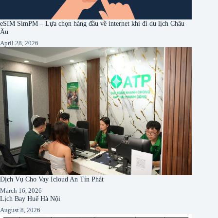
eSIM SimPM – Lựa chọn hàng đầu về internet khi đi du lịch Châu
Âu
April 28, 2026
Dịch Vụ Cho Vay Icloud An Tín Phát
March 16, 2026
Lịch Bay Huế Hà Nội
August 8, 2026