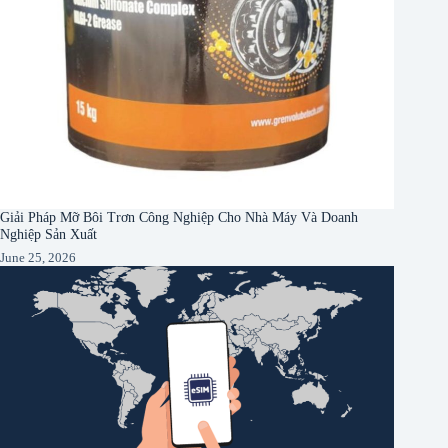
Giải Pháp Mỡ Bôi Trơn Công Nghiệp Cho Nhà Máy Và Doanh
Nghiệp Sản Xuất
June 25, 2026