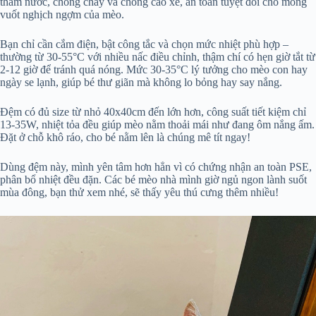
thấm nước, chống cháy và chống cào xé, an toàn tuyệt đối cho móng
vuốt nghịch ngợm của mèo.
Bạn chỉ cần cắm điện, bật công tắc và chọn mức nhiệt phù hợp –
thường từ 30-55°C với nhiều nấc điều chỉnh, thậm chí có hẹn giờ tắt từ
2-12 giờ để tránh quá nóng. Mức 30-35°C lý tưởng cho mèo con hay
ngày se lạnh, giúp bé thư giãn mà không lo bỏng hay say nắng.
Đệm có đủ size từ nhỏ 40x40cm đến lớn hơn, công suất tiết kiệm chỉ
13-35W, nhiệt tỏa đều giúp mèo nằm thoải mái như đang ôm nắng ấm.
Đặt ở chỗ khô ráo, cho bé nằm lên là chúng mê tít ngay!
Dùng đệm này, mình yên tâm hơn hẳn vì có chứng nhận an toàn PSE,
phân bổ nhiệt đều đặn. Các bé mèo nhà mình giờ ngủ ngon lành suốt
mùa đông, bạn thử xem nhé, sẽ thấy yêu thú cưng thêm nhiều!