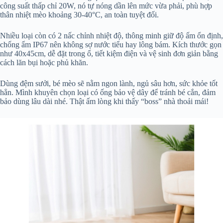
công suất thấp chỉ 20W, nó tự nóng dần lên mức vừa phải, phù hợp
thân nhiệt mèo khoảng 30-40°C, an toàn tuyệt đối.
Nhiều loại còn có 2 nấc chỉnh nhiệt độ, thông minh giữ độ ấm ổn định,
chống ẩm IP67 nên không sợ nước tiểu hay lông bám. Kích thước gọn
như 40x45cm, dễ đặt trong ổ, tiết kiệm điện và vệ sinh đơn giản bằng
cách lăn bụi hoặc phủ khăn.
Dùng đệm sưởi, bé mèo sẽ nằm ngon lành, ngủ sâu hơn, sức khỏe tốt
hẳn. Mình khuyên chọn loại có ống bảo vệ dây để tránh bé cắn, đảm
bảo dùng lâu dài nhé. Thật ấm lòng khi thấy “boss” nhà thoải mái!