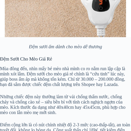
Đệm sưởi ấm dành cho mèo dễ thương
Đệm Sưởi Cho Mèo Giá Rẻ
Mùa đông đến, nhìn mấy bé mèo nhà mình co ro nằm run lập cập là
mình xót lắm. Đệm sưởi cho mèo giá rẻ chính là “cứu tinh” lúc này,
giúp boss ấm áp mà không tốn kém. Chỉ từ 30.000 – 200.000 đồng,
bạn đã sắm được chiếc đệm chất lượng trên Shopee hay Lazada.
Những chiếc đệm này thường làm từ vải chống thấm nước, chống
cháy và chống cào xé – siêu bền bỉ với tính cách nghịch ngợm của
mèo. Kích thước đa dạng như 40x40cm hay 45x45cm, phù hợp cho
mèo con lẫn mèo mẹ mới sinh.
Điểm cộng lớn là có nút chỉnh nhiệt độ 2-3 mức (cao-thấp-tắt), an toàn
tuyệt đối, không lo bỏng da. Công suất thấp chỉ 18W, tiết kiệm điện