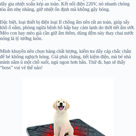
dây gia nhiệt xoắn kép an toàn. Kết nối điện 220V, nó nhanh chóng
tỏa ấm nhẹ nhàng, giữ nhiệt ổn định mà không gây bỏng.
Đặc biệt, loại thiết bị điện loại II chống ẩm nên rất an toàn, giúp sấy
khô ổ nằm, phòng ngừa bệnh hô hấp hay cảm lạnh do thời tiết ẩm ướt.
Mèo con hay mèo già cần giữ ấm thêm, dùng đệm này thay chai nước
nóng là lý tưởng luôn.
Mình khuyên nên chọn hàng chất lượng, kiểm tra dây cáp chắc chắn
để bé không nghịch hỏng. Giá phải chăng, tiết kiệm điện, mà bé nhà
mình nằm ù một chỗ suốt, ngủ ngon hơn hẳn. Thử đi, bạn sẽ thấy
“boss” vui vẻ thế nào!