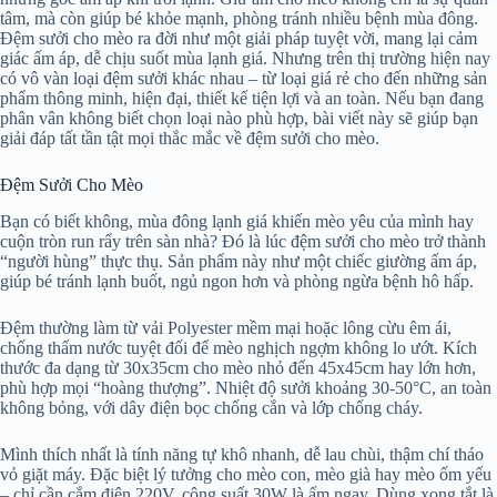
tâm, mà còn giúp bé khỏe mạnh, phòng tránh nhiều bệnh mùa đông.
Đệm sưởi cho mèo ra đời như một giải pháp tuyệt vời, mang lại cảm
giác ấm áp, dễ chịu suốt mùa lạnh giá. Nhưng trên thị trường hiện nay
có vô vàn loại đệm sưởi khác nhau – từ loại giá rẻ cho đến những sản
phẩm thông minh, hiện đại, thiết kế tiện lợi và an toàn. Nếu bạn đang
phân vân không biết chọn loại nào phù hợp, bài viết này sẽ giúp bạn
giải đáp tất tần tật mọi thắc mắc về đệm sưởi cho mèo.
Đệm Sưởi Cho Mèo
Bạn có biết không, mùa đông lạnh giá khiến mèo yêu của mình hay
cuộn tròn run rẩy trên sàn nhà? Đó là lúc đệm sưởi cho mèo trở thành
“người hùng” thực thụ. Sản phẩm này như một chiếc giường ấm áp,
giúp bé tránh lạnh buốt, ngủ ngon hơn và phòng ngừa bệnh hô hấp.
Đệm thường làm từ vải Polyester mềm mại hoặc lông cừu êm ái,
chống thấm nước tuyệt đối để mèo nghịch ngợm không lo ướt. Kích
thước đa dạng từ 30x35cm cho mèo nhỏ đến 45x45cm hay lớn hơn,
phù hợp mọi “hoàng thượng”. Nhiệt độ sưởi khoảng 30-50°C, an toàn
không bỏng, với dây điện bọc chống cắn và lớp chống cháy.
Mình thích nhất là tính năng tự khô nhanh, dễ lau chùi, thậm chí tháo
vỏ giặt máy. Đặc biệt lý tưởng cho mèo con, mèo già hay mèo ốm yếu
– chỉ cần cắm điện 220V, công suất 30W là ấm ngay. Dùng xong tắt là