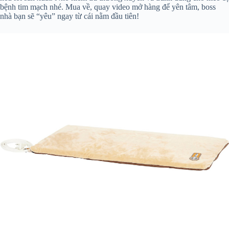
bệnh tim mạch nhé. Mua về, quay video mở hàng để yên tâm, boss
nhà bạn sẽ “yêu” ngay từ cái nằm đầu tiên!