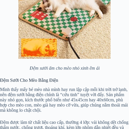
Đệm sưởi ấm cho mèo nhỏ xinh êm ái
Đệm Sưởi Cho Mèo Bằng Điện
Mình thấy mấy bé mèo nhà mình hay run lập cập mỗi khi trời trở lạnh,
nên đệm sưởi bằng điện chính là “cứu tinh” tuyệt vời đấy. Sản phẩm
này nhỏ gọn, kích thước phổ biến như 45x45cm hay 40x60cm, phù
hợp cho mèo con, mèo già hay mèo cỡ vừa, giúp chúng nằm thoải mái
mà không lo chật chội.
Đệm được làm từ chất liệu cao cấp, thường 4 lớp: vải không dệt chống
thấm nước, chống trượt, thoáng khí, kèm lớp nhôm dẫn nhiệt đều và