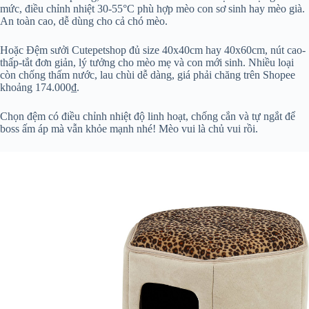
mức, điều chỉnh nhiệt 30-55°C phù hợp mèo con sơ sinh hay mèo già.
An toàn cao, dễ dùng cho cả chó mèo.
Hoặc Đệm sưởi Cutepetshop đủ size 40x40cm hay 40x60cm, nút cao-
thấp-tắt đơn giản, lý tưởng cho mèo mẹ và con mới sinh. Nhiều loại
còn chống thấm nước, lau chùi dễ dàng, giá phải chăng trên Shopee
khoảng 174.000₫.
Chọn đệm có điều chỉnh nhiệt độ linh hoạt, chống cắn và tự ngắt để
boss ấm áp mà vẫn khỏe mạnh nhé! Mèo vui là chủ vui rồi.