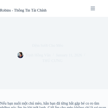
Skip
to
Robins - Thông Tin Tài Chính
content
Đệm Sưởi Cho Mèo
Trịnh Hồng Vân
January 11, 2026
THÚ CƯNG
Nếu bạn nuôi một chú mèo, hẳn bạn đã từng bắt gặp bé co ro tìm
những góc ấm áp khi trời lạnh. Giữ ấm cho mèo không chỉ là sự quan