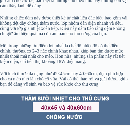
giữ ấm cho các bé, đặc biệt là những chú mèo nhỏ hay những con vật
cảm thấy lạnh dễ dàng.
Những chiếc đệm này được thiết kế từ chất liệu đặc biệt, bao gồm vải
không dệt dày chống thấm nước, lớp nhôm dẫn điện nhanh và đều,
cùng với lớp gia nhiệt xoắn kép. Điều này đảm bảo rằng đệm không
chỉ giữ ấm hiệu quả mà còn an toàn cho thú cưng của bạn.
Một trong những ưu điểm lớn nhất là chế độ nhiệt độ có thể điều
chỉnh, thường có 2–3 nấc chỉnh khác nhau, giúp bạn tìm được mức
nhiệt thoải mái nhất cho mèo. Hơn nữa, những sản phẩm này rất tiết
kiệm điện, chỉ tiêu thụ khoảng 18W điện năng.
Với kích thước đa dạng như 45×45cm hay 40×60cm, đệm phù hợp
cho cả mèo nhỏ lẫn chó cỡ vừa. Vải có thể tháo rời và giặt được, giúp
bạn dễ dàng vệ sinh và bảo vệ sức khỏe cho thú cưng.