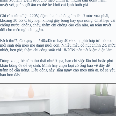
mình xót lắm. Đệm sưởi cho mèo chính là “người bạn đồng hành”
tuyệt vời, giúp giữ ấm cơ thể bé khỏi cái lạnh buốt giá.
Chỉ cần cắm điện 220V, đệm nhanh chóng ấm lên ở mức vừa phải,
khoảng 30-55°C tùy loại, không gây bỏng hay quá nóng. Chất liệu vải
chống nước, chống cháy, thậm chí chống cào cắn nữa, an toàn tuyệt
đối cho mèo nghịch ngợm.
Kích thước đa dạng như 40x45cm hay 40x60cm, phù hợp từ mèo con
mới sinh đến mèo mẹ đang nuôi con. Nhiều mẫu có nút chỉnh 2-5 mức
nhiệt, hẹn giờ, thậm chí công suất chỉ 18-20W nên tiết kiệm điện lắm.
Dùng xong, bé nằm thư thái như ở spa, bạn chỉ việc lăn bụi hoặc phủ
khăn bông để dễ vệ sinh. Mình hay chọn loại có ống bảo vệ dây để
tránh bé cắn hỏng. Đầu đông này, sắm ngay cho mèo nhà đi, bé sẽ yêu
bạn hơn đấy!