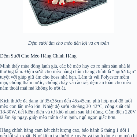
Đệm sưởi ấm cho mèo tiện lợi và an toàn
Đệm Sưởi Cho Mèo Hàng Chính Hãng
Mình thấy mùa đông lạnh giá, các bé mèo hay co ro nằm sàn nhà là
thương lắm. Đệm sưởi cho mèo hàng chính hãng chính là “người bạn”
tuyệt vời giúp giữ ấm cho boss nhà bạn. Làm từ vải Polyester mềm
mại, chống thấm nước, chống cháy và cào xé, đệm an toàn cho mèo
nằm thoải mái mà không lo ướt át.
Kích thước đa dạng từ 35x35cm đến 45x45cm, phù hợp mọi độ tuổi
mèo con lẫn mèo lớn. Nhiệt độ sưởi khoảng 30-42°C, công suất chỉ
18-30W, tiết kiệm điện và tự khô nhanh sau khi dùng. Cắm điện 220V
là ấm áp ngay, giúp mèo tránh cảm lạnh, ngủ ngon giấc hơn.
Hàng chính hãng cam kết chất lượng cao, bảo hành 6 tháng 1 đổi 1
nếu lỗi sản xuất. Nhớ kiểm tra thường xuyên và tránh dùng cho mèo bị