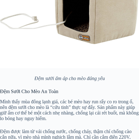
Đệm sưởi ấm áp cho mèo đáng yêu
Đệm Sưởi Cho Mèo An Toàn
Mình thấy mùa đông lạnh giá, các bé mèo hay run rẩy co ro trong ổ,
nên đệm sưởi cho mèo là “cứu tinh” thực sự đấy. Sản phẩm này giúp
giữ ấm cơ thể bé một cách nhẹ nhàng, chống lại cái rét buốt, mà không
lo bỏng hay nguy hiểm.
Đệm được làm từ vải chống nước, chống cháy, thậm chí chống cào
cắn nữa, vì mèo nhà mình nghịch lắm mà. Chỉ cần cắm điện 220V,