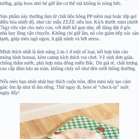
tưởng, giúp boss nhỏ bé giữ ấm cơ thể mà không lo nóng bức.
Sản phẩm này thường làm từ chất liệu bông PP mềm mại hoặc lớp gel
điều hòa nhiệt độ, như các mẫu ZEZE siêu hot. Kích thước mini (dưới
7kg) vừa vặn cho mèo con, với thiết kế gọn nhẹ, dễ dàng đặt ở góc
nhà hay lồng vận chuyển. Không chỉ giữ ấm, nó còn giảm tiếp xúc sàn
lạnh, giúp mèo ngủ ngon, ít giật mình và bớt stress.
Mình thích nhất là tính năng 2-in-1 ở một số loại, kết hợp bàn cào
móng hình bonsai, kèm catnip kích thích vui chơi. Vệ sinh đơn giản,
chống thấm nước, phù hợp mùa đông miền Bắc. Dù giá rẻ, chất lượng
cao cấp đảm bảo an toàn, không cháy nổ như đèn sưởi thông thường.
Nếu mèo bạn nhút nhát hay thích cuộn tròn, đệm mini này tạo cảm
giác ôm ấp như tổ ấm riêng. Thử ngay đi, boss sẽ “check-in” suốt
ngày đấy!