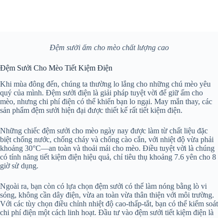
Đệm sưởi ấm cho mèo chất lượng cao
Đệm Sưởi Cho Mèo Tiết Kiệm Điện
Khi mùa đông đến, chúng ta thường lo lắng cho những chú mèo yêu
quý của mình. Đệm sưởi điện là giải pháp tuyệt vời để giữ ấm cho
mèo, nhưng chi phí điện có thể khiến bạn lo ngại. May mắn thay, các
sản phẩm đệm sưởi hiện đại được thiết kế rất tiết kiệm điện.
Những chiếc đệm sưởi cho mèo ngày nay được làm từ chất liệu đặc
biệt chống nước, chống cháy và chống cào cắn, với nhiệt độ vừa phải
khoảng 30°C—an toàn và thoải mái cho mèo. Điều tuyệt vời là chúng
có tính năng tiết kiệm điện hiệu quả, chỉ tiêu thụ khoảng 7.6 yên cho 8
giờ sử dụng.
Ngoài ra, bạn còn có lựa chọn đệm sưởi có thể làm nóng bằng lò vi
sóng, không cần dây điện, vừa an toàn vừa thân thiện với môi trường.
Với các tùy chọn điều chỉnh nhiệt độ cao-thấp-tắt, bạn có thể kiểm soát
chi phí điện một cách linh hoạt. Đầu tư vào đệm sưởi tiết kiệm điện là