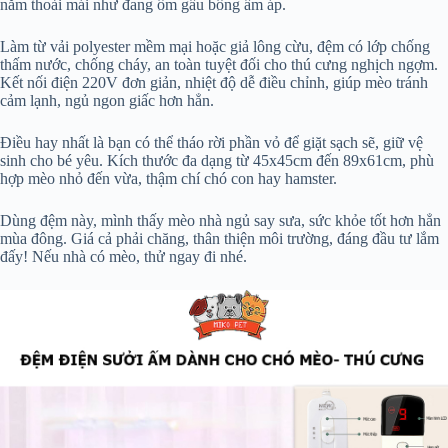
nằm thoải mái như đang ôm gấu bông ấm áp.
Làm từ vải polyester mềm mại hoặc giả lông cừu, đệm có lớp chống
thấm nước, chống cháy, an toàn tuyệt đối cho thú cưng nghịch ngợm.
Kết nối điện 220V đơn giản, nhiệt độ dễ điều chỉnh, giúp mèo tránh
cảm lạnh, ngủ ngon giấc hơn hẳn.
Điều hay nhất là bạn có thể tháo rời phần vỏ để giặt sạch sẽ, giữ vệ
sinh cho bé yêu. Kích thước đa dạng từ 45x45cm đến 89x61cm, phù
hợp mèo nhỏ đến vừa, thậm chí chó con hay hamster.
Dùng đệm này, mình thấy mèo nhà ngủ say sưa, sức khỏe tốt hơn hẳn
mùa đông. Giá cả phải chăng, thân thiện môi trường, đáng đầu tư lắm
đấy! Nếu nhà có mèo, thử ngay đi nhé.