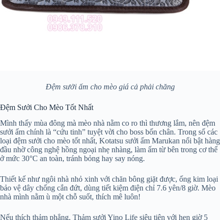
Đệm sưởi ấm cho mèo giá cả phải chăng
Đệm Sưởi Cho Mèo Tốt Nhất
Mình thấy mùa đông mà mèo nhà nằm co ro thì thương lắm, nên đệm
sưởi ấm chính là “cứu tinh” tuyệt vời cho boss bốn chân. Trong số các
loại đệm sưởi cho mèo tốt nhất, Kotatsu sưởi ấm Marukan nổi bật hàng
đầu nhờ công nghệ hồng ngoại nhẹ nhàng, làm ấm từ bên trong cơ thể
ở mức 30°C an toàn, tránh bỏng hay say nóng.
Thiết kế như ngôi nhà nhỏ xinh với chăn bông giặt được, ống kim loại
bảo vệ dây chống cắn đứt, dùng tiết kiệm điện chỉ 7.6 yên/8 giờ. Mèo
nhà mình nằm ù một chỗ suốt, thích mê luôn!
Nếu thích thảm phẳng, Thảm sưởi Yino Life siêu tiện với hẹn giờ 5