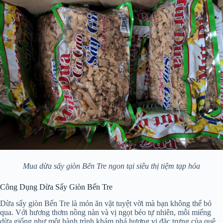
Mua dừa sấy giòn Bến Tre ngon tại siêu thị tiệm tạp hóa
Công Dụng Dừa Sấy Giòn Bến Tre
Dừa sấy giòn Bến Tre là món ăn vặt tuyệt vời mà bạn không thể bỏ
qua. Với hương thơm nồng nàn và vị ngọt béo tự nhiên, mỗi miếng
dừa giống như một hành trình khám phá hương vị đặc trưng của quê