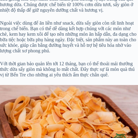
hương dừa. Chúng được chế biến từ 100% cơm dừa tươi, sấy giòn ở
nhiệt độ thấp để giữ nguyên dưỡng chất và hương vị.
Ngoài việc dùng để ăn liền như snack, dừa sấy giòn còn rất linh hoạt
trong chế biến. Bạn có thể dễ dàng kết hợp chúng với các món như
chè, kem hay kem xôi để tạo nên những món ăn hấp dẫn, đa dạng cho
bữa tiệc hoặc bữa phụ hàng ngày. Đặc biệt, sản phẩm này an toàn cho
sức khỏe, giúp cân bằng đường huyết và hỗ trợ hệ tiêu hóa nhờ vào
lượng chất xơ phong phú.
Với thời gian bảo quản lên tới 12 tháng, bạn có thể thoải mái thưởng
thức dừa sấy giòn mà không lo mất chất. Đây thực sự là món quà thú
vị từ Bến Tre cho những ai yêu thích ẩm thực chân quê.