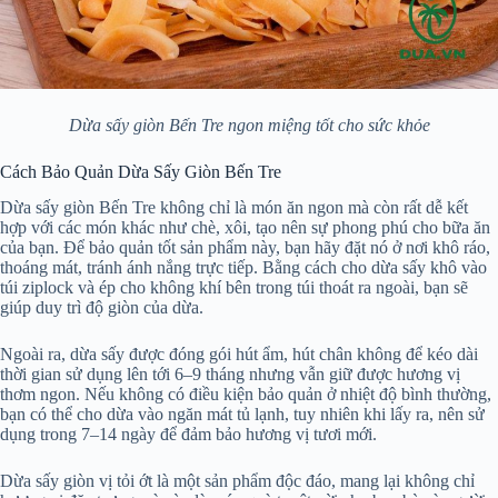
Dừa sấy giòn Bến Tre ngon miệng tốt cho sức khỏe
Cách Bảo Quản Dừa Sấy Giòn Bến Tre
Dừa sấy giòn Bến Tre không chỉ là món ăn ngon mà còn rất dễ kết
hợp với các món khác như chè, xôi, tạo nên sự phong phú cho bữa ăn
của bạn. Để bảo quản tốt sản phẩm này, bạn hãy đặt nó ở nơi khô ráo,
thoáng mát, tránh ánh nắng trực tiếp. Bằng cách cho dừa sấy khô vào
túi ziplock và ép cho không khí bên trong túi thoát ra ngoài, bạn sẽ
giúp duy trì độ giòn của dừa.
Ngoài ra, dừa sấy được đóng gói hút ẩm, hút chân không để kéo dài
thời gian sử dụng lên tới 6–9 tháng nhưng vẫn giữ được hương vị
thơm ngon. Nếu không có điều kiện bảo quản ở nhiệt độ bình thường,
bạn có thể cho dừa vào ngăn mát tủ lạnh, tuy nhiên khi lấy ra, nên sử
dụng trong 7–14 ngày để đảm bảo hương vị tươi mới.
Dừa sấy giòn vị tỏi ớt là một sản phẩm độc đáo, mang lại không chỉ