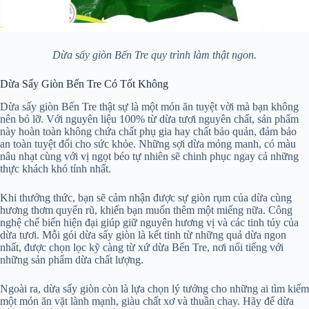
Dừa sấy giòn Bến Tre quy trình làm thật ngon.
Dừa Sấy Giòn Bến Tre Có Tốt Không
Dừa sấy giòn Bến Tre thật sự là một món ăn tuyệt vời mà bạn không
nên bỏ lỡ. Với nguyên liệu 100% từ dừa tươi nguyên chất, sản phẩm
này hoàn toàn không chứa chất phụ gia hay chất bảo quản, đảm bảo
an toàn tuyệt đối cho sức khỏe. Những sợi dừa mỏng manh, có màu
nâu nhạt cùng với vị ngọt béo tự nhiên sẽ chinh phục ngay cả những
thực khách khó tính nhất.
Khi thưởng thức, bạn sẽ cảm nhận được sự giòn rụm của dừa cùng
hương thơm quyến rũ, khiến bạn muốn thêm một miếng nữa. Công
nghệ chế biến hiện đại giúp giữ nguyên hương vị và các tinh túy của
dừa tươi. Mỗi gói dừa sấy giòn là kết tinh từ những quả dừa ngon
nhất, được chọn lọc kỹ càng từ xứ dừa Bến Tre, nơi nổi tiếng với
những sản phẩm dừa chất lượng.
Ngoài ra, dừa sấy giòn còn là lựa chọn lý tưởng cho những ai tìm kiếm
một món ăn vặt lành mạnh, giàu chất xơ và thuần chay. Hãy để dừa