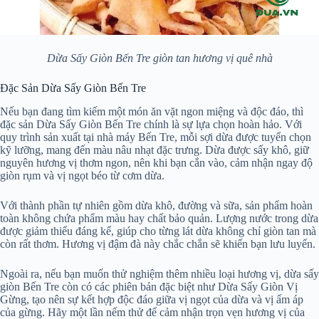
Dừa Sấy Giòn Bến Tre giòn tan hương vị quê nhà
Đặc Sản Dừa Sấy Giòn Bến Tre
Nếu bạn đang tìm kiếm một món ăn vặt ngon miệng và độc đáo, thì
đặc sản Dừa Sấy Giòn Bến Tre chính là sự lựa chọn hoàn hảo. Với
quy trình sản xuất tại nhà máy Bến Tre, mỗi sợi dừa được tuyển chọn
kỹ lưỡng, mang đến màu nâu nhạt đặc trưng. Dừa được sấy khô, giữ
nguyên hương vị thơm ngon, nên khi bạn cắn vào, cảm nhận ngay độ
giòn rụm và vị ngọt béo từ cơm dừa.
Với thành phần tự nhiên gồm dừa khô, đường và sữa, sản phẩm hoàn
toàn không chứa phẩm màu hay chất bảo quản. Lượng nước trong dừa
được giảm thiểu đáng kể, giúp cho từng lát dừa không chỉ giòn tan mà
còn rất thơm. Hương vị đậm đà này chắc chắn sẽ khiến bạn lưu luyến.
Ngoài ra, nếu bạn muốn thử nghiệm thêm nhiều loại hương vị, dừa sấy
giòn Bến Tre còn có các phiên bản đặc biệt như Dừa Sấy Giòn Vị
Gừng, tạo nên sự kết hợp độc đáo giữa vị ngọt của dừa và vị ấm áp
của gừng. Hãy một lần nếm thử để cảm nhận trọn vẹn hương vị của