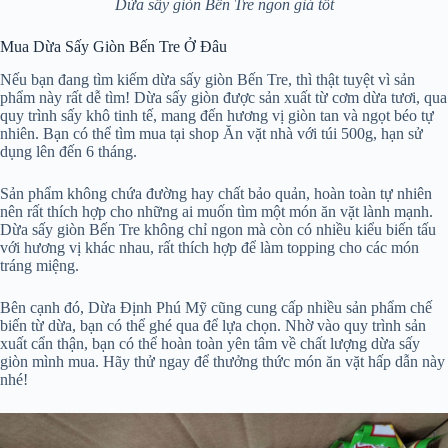
Dừa sấy giòn Bến Tre ngon giá tốt
Mua Dừa Sấy Giòn Bến Tre Ở Đâu
Nếu bạn đang tìm kiếm dừa sấy giòn Bến Tre, thì thật tuyệt vì sản
phẩm này rất dễ tìm! Dừa sấy giòn được sản xuất từ cơm dừa tươi, qua
quy trình sấy khô tinh tế, mang đến hương vị giòn tan và ngọt béo tự
nhiên. Bạn có thể tìm mua tại shop Ăn vặt nhà với túi 500g, hạn sử
dụng lên đến 6 tháng.
Sản phẩm không chứa đường hay chất bảo quản, hoàn toàn tự nhiên
nên rất thích hợp cho những ai muốn tìm một món ăn vặt lành mạnh.
Dừa sấy giòn Bến Tre không chỉ ngon mà còn có nhiều kiểu biến tấu
với hương vị khác nhau, rất thích hợp để làm topping cho các món
tráng miệng.
Bên cạnh đó, Dừa Định Phú Mỹ cũng cung cấp nhiều sản phẩm chế
biến từ dừa, bạn có thể ghé qua để lựa chọn. Nhờ vào quy trình sản
xuất cẩn thận, bạn có thể hoàn toàn yên tâm về chất lượng dừa sấy
giòn mình mua. Hãy thử ngay để thưởng thức món ăn vặt hấp dẫn này
nhé!