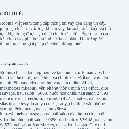
GIỚI THIỆU
Robins Việt Nam cung cấp thông tin vay tiền đáng tin cậy,
giúp bạn hiểu rõ các loại khoản vay, lãi suất, điều kiện và thủ
tục. Nội dung được cập nhật chính xác, dễ hiểu, so sánh các
lựa chọn vay phù hợp với nhu cầu cá nhân. Hỗ trợ người
dùng lựa chọn giải pháp tài chính thông minh.
Thông tin liên hệ
Robins chia sẻ kinh nghiệm về tài chính, các khoản vay, bảo
hiểm và thẻ tín dụng dễ hiểu và chính xác. Đối tác:
vay tiền
nhanh f88
,
vay icloud uy tín
,
vay tiền online 24 24
,
maxmotors missouri
,
văn phòng thông minh yes office
,
dior
sauvage
,
nail salon 75068
,
nước hoa chiết
,
nail salon 27893
,
manicure murfreesboro
,
hair salon 47715
,
nabei
,
nail salon
silas deane hwy
,
beauty center
,
sany
,
cho thuê văn phòng
startup
,
Peluquería
,
nail salon 78664
,
https://lumebeautyspa.com/
,
nail salon oklahoma city
,
nail
nail salon 33948
salon humble
,
nail salon 77388
,
,
nail salon
94578
,
nail salon San Marcos
,
nail salon League City
nail