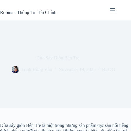
Skip
to
Robins - Thông Tin Tài Chính
content
Dừa Sấy Giòn Bến Tre
Trịnh Hồng Vân
November 19, 2025
BLOG
Dừa sấy giòn Bến Tre là một trong những sản phẩm đặc sản nổi tiếng
được nhiều người yêu thích nhờ vị thơm béo tự nhiên, độ giòn tan và