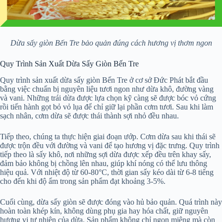
Dừa sấy giòn Bến Tre bảo quản đúng cách hương vị thơm ngon
Quy Trình Sản Xuất Dừa Sấy Giòn Bến Tre
Quy trình sản xuất dừa sấy giòn Bến Tre ở cơ sở Đức Phát bắt đầu
bằng việc chuẩn bị nguyên liệu tươi ngon như dừa khô, đường vàng
và vani. Những trái dừa được lựa chọn kỹ càng sẽ được bóc vỏ cứng
rồi tiến hành gọt bỏ vỏ lụa để chỉ giữ lại phần cơm tươi. Sau khi làm
sạch nhân, cơm dừa sẽ được thái thành sợi nhỏ đều nhau.
Tiếp theo, chúng ta thực hiện giai đoạn ướp. Cơm dừa sau khi thái sẽ
được trộn đều với đường và vani để tạo hương vị đặc trưng. Quy trình
tiếp theo là sấy khô, nơi những sợi dừa được xếp đều trên khay sấy,
đảm bảo không bị chồng lên nhau, giúp khí nóng có thể lưu thông
hiệu quả. Với nhiệt độ từ 60-80°C, thời gian sấy kéo dài từ 6-8 tiếng
cho đến khi độ ẩm trong sản phẩm đạt khoảng 3-5%.
Cuối cùng, dừa sấy giòn sẽ được đóng vào hủ bảo quản. Quá trình này
hoàn toàn khép kín, không dùng phụ gia hay hóa chất, giữ nguyên
hương vị tự nhiên của dừa. Sản phẩm không chỉ ngon miệng mà còn