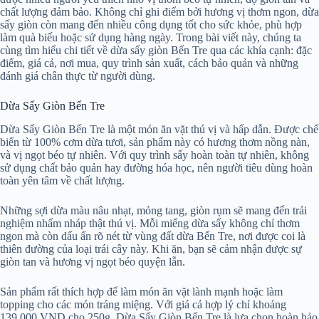
chất lượng đảm bảo. Không chỉ ghi điểm bởi hương vị thơm ngon, dừa
sấy giòn còn mang đến nhiều công dụng tốt cho sức khỏe, phù hợp
làm quà biếu hoặc sử dụng hàng ngày. Trong bài viết này, chúng ta
cùng tìm hiểu chi tiết về dừa sấy giòn Bến Tre qua các khía cạnh: đặc
điểm, giá cả, nơi mua, quy trình sản xuất, cách bảo quản và những
đánh giá chân thực từ người dùng.
Dừa Sấy Giòn Bến Tre
Dừa Sấy Giòn Bến Tre là một món ăn vặt thú vị và hấp dẫn. Được chế
biến từ 100% cơm dừa tươi, sản phẩm này có hương thơm nồng nàn,
và vị ngọt béo tự nhiên. Với quy trình sấy hoàn toàn tự nhiên, không
sử dụng chất bảo quản hay đường hóa học, nên người tiêu dùng hoàn
toàn yên tâm về chất lượng.
Những sợi dừa màu nâu nhạt, mỏng tang, giòn rụm sẽ mang đến trải
nghiệm nhấm nháp thật thú vị. Mỗi miếng dừa sấy không chỉ thơm
ngon mà còn dấu ấn rõ nét từ vùng đất dừa Bến Tre, nơi được coi là
thiên đường của loại trái cây này. Khi ăn, bạn sẽ cảm nhận được sự
giòn tan và hương vị ngọt béo quyện lẫn.
Sản phẩm rất thích hợp để làm món ăn vặt lành mạnh hoặc làm
topping cho các món tráng miệng. Với giá cả hợp lý chỉ khoảng
139,000 VND cho 250g, Dừa Sấy Giòn Bến Tre là lựa chọn hoàn hảo