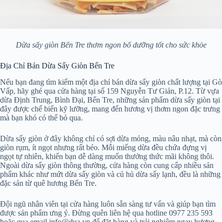
Dừa sấy giòn Bến Tre thơm ngon bổ dưỡng tốt cho sức khỏe
Địa Chỉ Bán Dừa Sấy Giòn Bến Tre
Nếu bạn đang tìm kiếm một địa chỉ bán dừa sấy giòn chất lượng tại Gò
Vấp, hãy ghé qua cửa hàng tại số 159 Nguyễn Tư Giản, P.12. Từ vựa
dừa Định Trung, Bình Đại, Bến Tre, những sản phẩm dừa sấy giòn tại
đây được chế biến kỹ lưỡng, mang đến hương vị thơm ngon đặc trưng
mà bạn khó có thể bỏ qua.
Dừa sấy giòn ở đây không chỉ có sợi dừa mỏng, màu nâu nhạt, mà còn
giòn rụm, ít ngọt nhưng rất béo. Mỗi miếng dừa đều chứa đựng vị
ngọt tự nhiên, khiến bạn dễ dàng muốn thưởng thức mãi không thôi.
Ngoài dừa sấy giòn thông thường, cửa hàng còn cung cấp nhiều sản
phẩm khác như mứt dừa sấy giòn và củ hủ dừa sấy lạnh, đều là những
đặc sản từ quê hương Bến Tre.
Đội ngũ nhân viên tại cửa hàng luôn sẵn sàng tư vấn và giúp bạn tìm
được sản phẩm ưng ý. Đừng quên liên hệ qua hotline 0977 235 593
hoặc qua email info@dua.vn để đặt hàng và trải nghiệm ngay hương