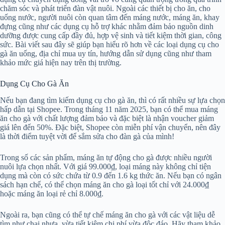
chăm sóc và phát triển đàn vật nuôi. Ngoài các thiết bị cho ăn, cho
uống nước, người nuôi còn quan tâm đến máng nước, máng ăn, khay
đựng cũng như các dụng cụ hỗ trợ khác nhằm đảm bảo nguồn dinh
dưỡng được cung cấp đầy đủ, hợp vệ sinh và tiết kiệm thời gian, công
sức. Bài viết sau đây sẽ giúp bạn hiểu rõ hơn về các loại dụng cụ cho
gà ăn uống, địa chỉ mua uy tín, hướng dẫn sử dụng cũng như tham
khảo mức giá hiện nay trên thị trường.
Dụng Cụ Cho Gà Ăn
Nếu bạn đang tìm kiếm dụng cụ cho gà ăn, thì có rất nhiều sự lựa chọn
hấp dẫn tại Shopee. Trong tháng 11 năm 2025, bạn có thể mua máng
ăn cho gà với chất lượng đảm bảo và đặc biệt là nhận voucher giảm
giá lên đến 50%. Đặc biệt, Shopee còn miễn phí vận chuyển, nên đây
là thời điểm tuyệt vời để sắm sửa cho đàn gà của mình!
Trong số các sản phẩm, máng ăn tự động cho gà được nhiều người
nuôi lựa chọn nhất. Với giá 99.000₫, loại máng này không chỉ tiện
dụng mà còn có sức chứa từ 0.9 đến 1.6 kg thức ăn. Nếu bạn có ngân
sách hạn chế, có thể chọn máng ăn cho gà loại tốt chỉ với 24.000₫
hoặc máng ăn loại rẻ chỉ 8.000₫.
Ngoài ra, bạn cũng có thể tự chế máng ăn cho gà với các vật liệu dễ
tìm như chai nhựa, vừa tiết kiệm chi phí vừa độc đáo. Hãy tham khảo