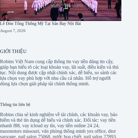
Lễ Đón Tổng Thống Mỹ Tại Sân Bay Nội Bài
August 7, 2026
GIỚI THIỆU
Robins Việt Nam cung cấp thông tin vay tiền đáng tin cậy,
giúp bạn hiểu rõ các loại khoản vay, lãi suất, điều kiện và thủ
tục. Nội dung được cập nhật chính xác, dễ hiểu, so sánh các
lựa chọn vay phù hợp với nhu cầu cá nhân. Hỗ trợ người
dùng lựa chọn giải pháp tài chính thông minh.
Thông tin liên hệ
Robins chia sẻ kinh nghiệm về tài chính, các khoản vay, bảo
hiểm và thẻ tín dụng dễ hiểu và chính xác. Đối tác:
vay tiền
nhanh f88
,
vay icloud uy tín
,
vay tiền online 24 24
,
maxmotors missouri
,
văn phòng thông minh yes office
,
dior
sauvage
,
nail salon 75068
,
nước hoa chiết
,
nail salon 27893
,