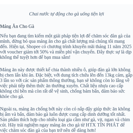
Chai nước tự động cho gà uống tiện lợi
Máng Ăn Cho Gà
Nếu bạn đang tìm kiếm một giải pháp tiện lợi để chăm sóc đàn gà của
mình, đừng bỏ qua máng ăn cho gà chất lượng mà chúng tôi mang
đến. Hiện tại, Shopee có chương trình khuyến mãi tháng 11 năm 2025
với voucher giảm tới 50% và miễn phí vận chuyển. Đây thực sự là dịp
không thể tuyệt hơn để bạn mua sắm!
Máng ăn này được thiết kế chia thành nhiều ô, giúp đàn gà lớn không
bị chen lấn khi ăn. Đặc biệt, với dung tích chứa lên đến 13kg cám, gấp
3 lần so với các sản phẩm thông thường, bạn sẽ không còn lo lắng về
việc phải tiếp thêm thức ăn thường xuyên. Chất liệu nhựa cao cấp
không chỉ bền mà còn rất dễ vệ sinh, chống bám bẩn, đảm bảo sức
khỏe cho gà.
Ngoài ra, máng ăn chống bới này còn có nắp đậy giúp thức ăn không
bị ẩm và bẩn, đảm bảo gà luôn được cung cấp dinh dưỡng tốt nhất.
Sản phẩm thích hợp cho nhiều loại gia cầm như gà, vịt, ngan và chim
cút. Hãy trải nghiệm ngay máng ăn cho gà từ HTX TÍN PHÁT để
việc chăm sóc đàn gà của bạn trở nên dễ dàng hơn!