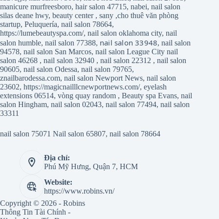
manicure murfreesboro
,
hair salon 47715
,
nabei
,
nail salon
silas deane hwy
,
beauty center
,
sany
,
cho thuê văn phòng
startup
,
Peluquería
,
nail salon 78664
,
https://lumebeautyspa.com/
,
nail salon oklahoma city
,
nail
nail salon 33948
salon humble
,
nail salon 77388
,
,
nail salon
94578
,
nail salon San Marcos
,
nail salon League City
nail
salon 46268
,
nail salon 32940
,
nail salon 22312
,
nail salon
90605
,
nail salon Odessa
,
nail salon 79765
,
znailbarodessa.com
,
nail salon Newport News
,
nail salon
23602
,
https://magicnailllcnewportnews.com/
,
eyelash
extensions 06514
,
vòng quay random
,
Beauty spa Evans
,
nail
salon Hingham
,
nail salon 02043
,
nail salon 77494
,
nail salon
33311
nail salon 75071
Nail salon 65807
,
nail salon 78664
Địa chỉ:
Phú Mỹ Hưng, Quận 7, HCM
Website:
https://www.robins.vn/
Copyright © 2026 - Robins
Thông Tin Tài Chính -