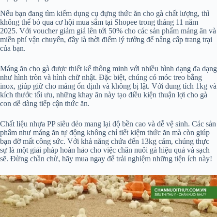
Nếu bạn đang tìm kiếm dụng cụ đựng thức ăn cho gà chất lượng, thì
không thể bỏ qua cơ hội mua sắm tại Shopee trong tháng 11 năm
2025. Với voucher giảm giá lên tới 50% cho các sản phẩm máng ăn và
miễn phí vận chuyển, đây là thời điểm lý tưởng để nâng cấp trang trại
của bạn.
Máng ăn cho gà được thiết kế thông minh với nhiều hình dạng đa dạng
như hình tròn và hình chữ nhật. Đặc biệt, chúng có móc treo bằng
inox, giúp giữ cho máng ổn định và không bị lật. Với dung tích 1kg và
kích thước tối ưu, những khay ăn này tạo điều kiện thuận lợi cho gà
con dễ dàng tiếp cận thức ăn.
Chất liệu nhựa PP siêu dẻo mang lại độ bền cao và dễ vệ sinh. Các sản
phẩm như máng ăn tự động không chỉ tiết kiệm thức ăn mà còn giúp
bạn đỡ mất công sức. Với khả năng chứa đến 13kg cám, chúng thực
sự là một giải pháp hoàn hảo cho việc chăn nuôi gà hiệu quả và sạch
sẽ. Đừng chần chừ, hãy mua ngay để trải nghiệm những tiện ích này!