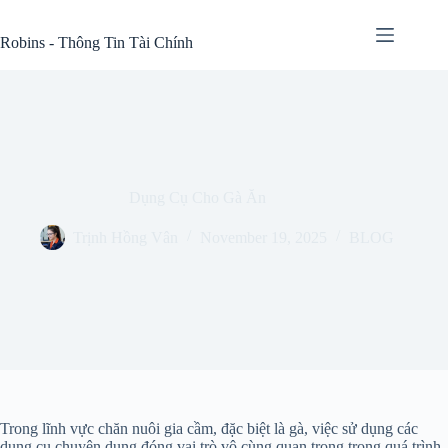
Skip
to
Robins - Thông Tin Tài Chính
content
Dụng Cụ Cho Gà Ăn
Trịnh Hồng Vân
November 19, 2025
BLOG
Trong lĩnh vực chăn nuôi gia cầm, đặc biệt là gà, việc sử dụng các
dụng cụ chuyên dụng đóng vai trò vô cùng quan trọng trong quá trình