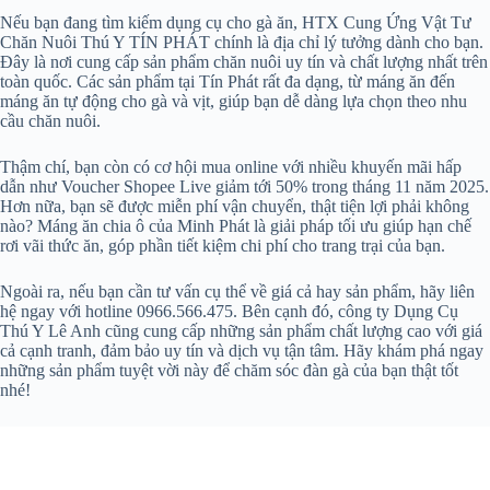
Nếu bạn đang tìm kiếm dụng cụ cho gà ăn, HTX Cung Ứng Vật Tư
Chăn Nuôi Thú Y TÍN PHÁT chính là địa chỉ lý tưởng dành cho bạn.
Đây là nơi cung cấp sản phẩm chăn nuôi uy tín và chất lượng nhất trên
toàn quốc. Các sản phẩm tại Tín Phát rất đa dạng, từ máng ăn đến
máng ăn tự động cho gà và vịt, giúp bạn dễ dàng lựa chọn theo nhu
cầu chăn nuôi.
Thậm chí, bạn còn có cơ hội mua online với nhiều khuyến mãi hấp
dẫn như Voucher Shopee Live giảm tới 50% trong tháng 11 năm 2025.
Hơn nữa, bạn sẽ được miễn phí vận chuyển, thật tiện lợi phải không
nào? Máng ăn chia ô của Minh Phát là giải pháp tối ưu giúp hạn chế
rơi vãi thức ăn, góp phần tiết kiệm chi phí cho trang trại của bạn.
Ngoài ra, nếu bạn cần tư vấn cụ thể về giá cả hay sản phẩm, hãy liên
hệ ngay với hotline 0966.566.475. Bên cạnh đó, công ty Dụng Cụ
Thú Y Lê Anh cũng cung cấp những sản phẩm chất lượng cao với giá
cả cạnh tranh, đảm bảo uy tín và dịch vụ tận tâm. Hãy khám phá ngay
những sản phẩm tuyệt vời này để chăm sóc đàn gà của bạn thật tốt
nhé!