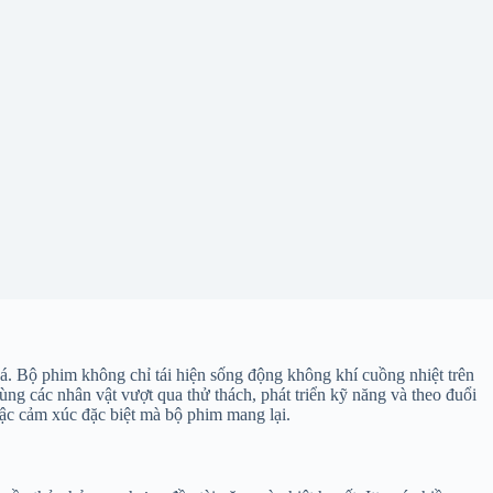
 Bộ phim không chỉ tái hiện sống động không khí cuồng nhiệt trên
ùng các nhân vật vượt qua thử thách, phát triển kỹ năng và theo đuổi
 cảm xúc đặc biệt mà bộ phim mang lại.