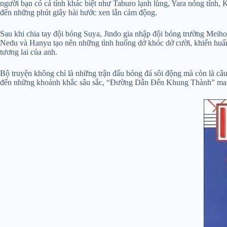
người bạn có cá tính khác biệt như Taburo lạnh lùng, Yara nóng tính,
đến những phút giây hài hước xen lẫn cảm động.
Sau khi chia tay đội bóng Suya, Jindo gia nhập đội bóng trường Meih
Nedu và Hanyu tạo nên những tình huống dở khóc dở cười, khiến huấn 
tương lai của anh.
Bộ truyện không chỉ là những trận đấu bóng đá sôi động mà còn là c
đến những khoảnh khắc sâu sắc, “Đường Dẫn Đến Khung Thành” mang đ