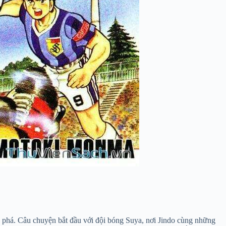
 phá. Câu chuyện bắt đầu với đội bóng Suya, nơi Jindo cùng những