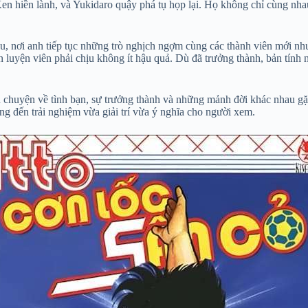
 Ken hiền lành, và Yukidaro quậy phá tụ họp lại. Họ không chỉ cùng nh
ou, nơi anh tiếp tục những trò nghịch ngợm cùng các thành viên mới n
luyện viên phải chịu không ít hậu quả. Dù đã trưởng thành, bản tính 
âu chuyện về tình bạn, sự trưởng thành và những mảnh đời khác nhau 
ến trải nghiệm vừa giải trí vừa ý nghĩa cho người xem.