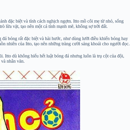
nh đặc biệt và tính cách nghịch ngợm. Itto mồ côi mẹ từ nhỏ, sống
 lừa vặt, tạo nên một cá tính mạnh mẽ, không sợ trời đất.
g đá bóng rất đặc biệt và hài hước, như dùng lưỡi điều khiển bóng hay
n nhiên của Itto, tạo nên những tràng cười sảng khoái cho người đọc.
i. Itto dù không hiểu hết luật bóng đá nhưng luôn là trụ cột của đội,
 và nhân văn.