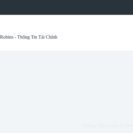
Skip
to
content
Robins - Thông Tin Tài Chính
Đường Tinh Luyện Xuất 