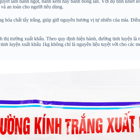
quyết làm bánh ngọt, bánh kem hay bánh bông lan. Với độ tinh khiết l
và an toàn cho người tiêu dùng.
ụng hóa chất tẩy trắng, giúp giữ nguyên hương vị tự nhiên của mía. 
thị trường xuất khẩu. Theo quy định hiện hành, đường tinh luyện là m
 tinh luyện xuất khẩu 1kg không chỉ là nguyên liệu tuyệt vời cho các