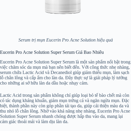
Serum trị mụn Eucerin Pro Acne Solution hiệu quả
Eucerin Pro Acne Solution Super Serum Giá Bao Nhiêu
Eucerin Pro Acne Solution Super Serum là một sản phẩm nổi bật trong
việc chăm sóc da mụn mà bạn nên biết đến. Với công thức nhẹ nhàng,
serum chứa Lactic Acid và Decanediol giúp giảm thiểu mụn, làm sạch
lỗ chân lông và cấp ẩm cho làn da. Đây thực sự là giải pháp lý tưởng
cho những ai sở hữu làn da dầu hoặc nhạy cảm.
Lactic Acid trong sản phẩm không chỉ giúp loại bỏ tế bào chết mà còn
có tác dụng kháng khuẩn, giảm mụn trứng cá và ngăn ngừa mụn. Đặc
biệt, thành phần này còn góp phần tái tạo da, giúp cải thiện màu da và
thu nhỏ lỗ chân lông. Nhờ vào khả năng nhẹ nhàng, Eucerin Pro Acne
Solution Super Serum nhanh chóng được hấp thu vào da, mang lại
cảm giác thoải mái và làm dịu làn da.