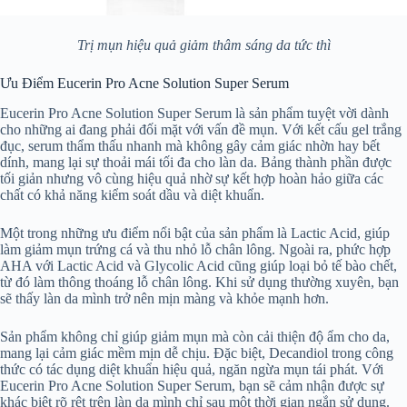
Trị mụn hiệu quả giảm thâm sáng da tức thì
Ưu Điểm Eucerin Pro Acne Solution Super Serum
Eucerin Pro Acne Solution Super Serum là sản phẩm tuyệt vời dành
cho những ai đang phải đối mặt với vấn đề mụn. Với kết cấu gel trắng
đục, serum thẩm thấu nhanh mà không gây cảm giác nhờn hay bết
dính, mang lại sự thoải mái tối đa cho làn da. Bảng thành phần được
tối giản nhưng vô cùng hiệu quả nhờ sự kết hợp hoàn hảo giữa các
chất có khả năng kiểm soát dầu và diệt khuẩn.
Một trong những ưu điểm nổi bật của sản phẩm là Lactic Acid, giúp
làm giảm mụn trứng cá và thu nhỏ lỗ chân lông. Ngoài ra, phức hợp
AHA với Lactic Acid và Glycolic Acid cũng giúp loại bỏ tế bào chết,
từ đó làm thông thoáng lỗ chân lông. Khi sử dụng thường xuyên, bạn
sẽ thấy làn da mình trở nên mịn màng và khỏe mạnh hơn.
Sản phẩm không chỉ giúp giảm mụn mà còn cải thiện độ ẩm cho da,
mang lại cảm giác mềm mịn dễ chịu. Đặc biệt, Decandiol trong công
thức có tác dụng diệt khuẩn hiệu quả, ngăn ngừa mụn tái phát. Với
Eucerin Pro Acne Solution Super Serum, bạn sẽ cảm nhận được sự
khác biệt rõ rệt trên làn da mình chỉ sau một thời gian ngắn sử dụng.