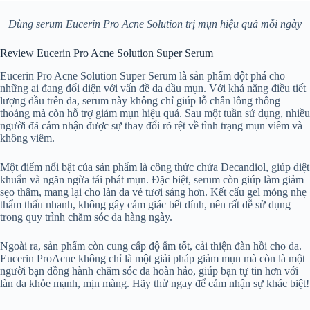
Dùng serum Eucerin Pro Acne Solution trị mụn hiệu quả mỗi ngày
Review Eucerin Pro Acne Solution Super Serum
Eucerin Pro Acne Solution Super Serum là sản phẩm đột phá cho
những ai đang đối diện với vấn đề da dầu mụn. Với khả năng điều tiết
lượng dầu trên da, serum này không chỉ giúp lỗ chân lông thông
thoáng mà còn hỗ trợ giảm mụn hiệu quả. Sau một tuần sử dụng, nhiều
người đã cảm nhận được sự thay đổi rõ rệt về tình trạng mụn viêm và
không viêm.
Một điểm nổi bật của sản phẩm là công thức chứa Decandiol, giúp diệt
khuẩn và ngăn ngừa tái phát mụn. Đặc biệt, serum còn giúp làm giảm
sẹo thâm, mang lại cho làn da vẻ tươi sáng hơn. Kết cấu gel mỏng nhẹ
thẩm thấu nhanh, không gây cảm giác bết dính, nên rất dễ sử dụng
trong quy trình chăm sóc da hàng ngày.
Ngoài ra, sản phẩm còn cung cấp độ ẩm tốt, cải thiện đàn hồi cho da.
Eucerin ProAcne không chỉ là một giải pháp giảm mụn mà còn là một
người bạn đồng hành chăm sóc da hoàn hảo, giúp bạn tự tin hơn với
làn da khỏe mạnh, mịn màng. Hãy thử ngay để cảm nhận sự khác biệt!