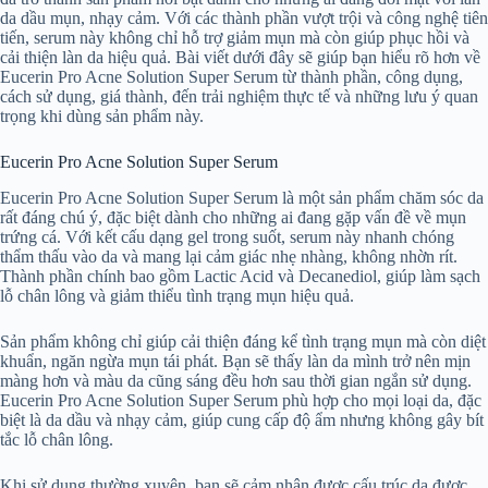
da dầu mụn, nhạy cảm. Với các thành phần vượt trội và công nghệ tiên
tiến, serum này không chỉ hỗ trợ giảm mụn mà còn giúp phục hồi và
cải thiện làn da hiệu quả. Bài viết dưới đây sẽ giúp bạn hiểu rõ hơn về
Eucerin Pro Acne Solution Super Serum từ thành phần, công dụng,
cách sử dụng, giá thành, đến trải nghiệm thực tế và những lưu ý quan
trọng khi dùng sản phẩm này.
Eucerin Pro Acne Solution Super Serum
Eucerin Pro Acne Solution Super Serum là một sản phẩm chăm sóc da
rất đáng chú ý, đặc biệt dành cho những ai đang gặp vấn đề về mụn
trứng cá. Với kết cấu dạng gel trong suốt, serum này nhanh chóng
thẩm thấu vào da và mang lại cảm giác nhẹ nhàng, không nhờn rít.
Thành phần chính bao gồm Lactic Acid và Decanediol, giúp làm sạch
lỗ chân lông và giảm thiểu tình trạng mụn hiệu quả.
Sản phẩm không chỉ giúp cải thiện đáng kể tình trạng mụn mà còn diệt
khuẩn, ngăn ngừa mụn tái phát. Bạn sẽ thấy làn da mình trở nên mịn
màng hơn và màu da cũng sáng đều hơn sau thời gian ngắn sử dụng.
Eucerin Pro Acne Solution Super Serum phù hợp cho mọi loại da, đặc
biệt là da dầu và nhạy cảm, giúp cung cấp độ ẩm nhưng không gây bít
tắc lỗ chân lông.
Khi sử dụng thường xuyên, bạn sẽ cảm nhận được cấu trúc da được