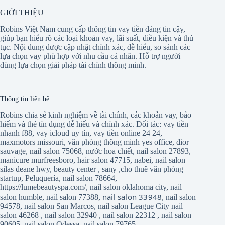
GIỚI THIỆU
Robins Việt Nam cung cấp thông tin vay tiền đáng tin cậy,
giúp bạn hiểu rõ các loại khoản vay, lãi suất, điều kiện và thủ
tục. Nội dung được cập nhật chính xác, dễ hiểu, so sánh các
lựa chọn vay phù hợp với nhu cầu cá nhân. Hỗ trợ người
dùng lựa chọn giải pháp tài chính thông minh.
Thông tin liên hệ
Robins chia sẻ kinh nghiệm về tài chính, các khoản vay, bảo
hiểm và thẻ tín dụng dễ hiểu và chính xác. Đối tác:
vay tiền
nhanh f88
,
vay icloud uy tín
,
vay tiền online 24 24
,
maxmotors missouri
,
văn phòng thông minh yes office
,
dior
sauvage
,
nail salon 75068
,
nước hoa chiết
,
nail salon 27893
,
manicure murfreesboro
,
hair salon 47715
,
nabei
,
nail salon
silas deane hwy
,
beauty center
,
sany
,
cho thuê văn phòng
startup
,
Peluquería
,
nail salon 78664
,
https://lumebeautyspa.com/
,
nail salon oklahoma city
,
nail
nail salon 33948
salon humble
,
nail salon 77388
,
,
nail salon
94578
,
nail salon San Marcos
,
nail salon League City
nail
salon 46268
,
nail salon 32940
,
nail salon 22312
,
nail salon
90605
,
nail salon Odessa
,
nail salon 79765
,