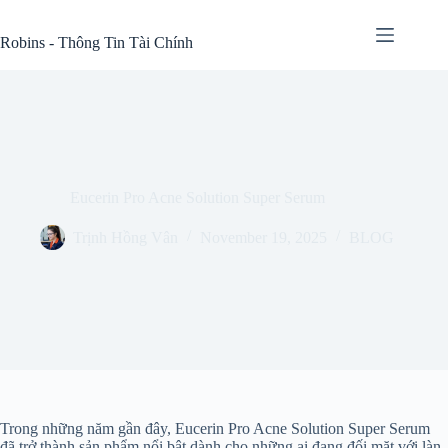
Skip
to
Robins - Thông Tin Tài Chính
content
Eucerin Pro Acne Solution Super Serum
Trịnh Hồng Vân
November 19, 2025
BLOG
Trong những năm gần đây, Eucerin Pro Acne Solution Super Serum
đã trở thành sản phẩm nổi bật dành cho những ai đang đối mặt với làn