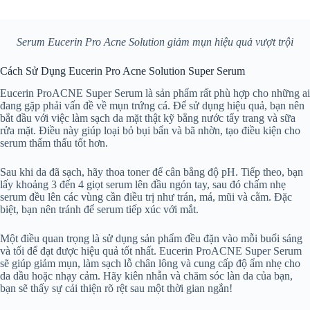
Serum Eucerin Pro Acne Solution giảm mụn hiệu quả vượt trội
Cách Sử Dụng Eucerin Pro Acne Solution Super Serum
Eucerin ProACNE Super Serum là sản phẩm rất phù hợp cho những ai
đang gặp phải vấn đề về mụn trứng cá. Để sử dụng hiệu quả, bạn nên
bắt đầu với việc làm sạch da mặt thật kỹ bằng nước tẩy trang và sữa
rửa mặt. Điều này giúp loại bỏ bụi bẩn và bã nhờn, tạo điều kiện cho
serum thẩm thấu tốt hơn.
Sau khi da đã sạch, hãy thoa toner để cân bằng độ pH. Tiếp theo, bạn
lấy khoảng 3 đến 4 giọt serum lên đầu ngón tay, sau đó chấm nhẹ
serum đều lên các vùng cần điều trị như trán, má, mũi và cằm. Đặc
biệt, bạn nên tránh để serum tiếp xúc với mắt.
Một điều quan trọng là sử dụng sản phẩm đều đặn vào mỗi buổi sáng
và tối để đạt được hiệu quả tốt nhất. Eucerin ProACNE Super Serum
sẽ giúp giảm mụn, làm sạch lỗ chân lông và cung cấp độ ẩm nhẹ cho
da dầu hoặc nhạy cảm. Hãy kiên nhẫn và chăm sóc làn da của bạn,
bạn sẽ thấy sự cải thiện rõ rệt sau một thời gian ngắn!