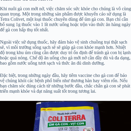
Khi nuôi gà con mới nở, việc chăm sóc sức khỏe cho chúng là vô cùng
quan trọng. Một trong những sản phẩm được khuyến cáo sử dụng là
Tetra Colivet, một loại thuốc chuyên dùng để úm gà con. Bạn chỉ cần
bổ sung 1g thuốc vào 1 lít nước uống hoặc trộn vào thức ăn hàng ngày
để gà con hấp thụ tốt nhất.
Ngoài việc sử dụng thuốc, hãy đảm bảo vệ sinh chuồng trại thật sạch
sẽ, vì môi trường sống sạch sẽ sẽ giúp gà con khỏe mạnh hơn. Nhiệt
độ trong khu úm cũng cần được duy trì ổn định để tránh gà con bị lạnh
hoặc quá nóng. Chế độ ăn uống cho gà mới nở cần đầy đủ và đa dạng,
bao gồm nước uống tươi sạch và thức ăn đủ dinh dưỡng.
Đặc biệt, trong những ngày đầu, hãy tiêm vaccine cho gà con để bảo
vệ chúng khỏi các bệnh phổ biến như thương hàn hay viêm rốn. Nếu
bạn chăm sóc đúng cách từ những bước đầu, chắc chắn gà con sẽ phát
triển mạnh khỏe và đạt năng suất tốt trong tương lai.