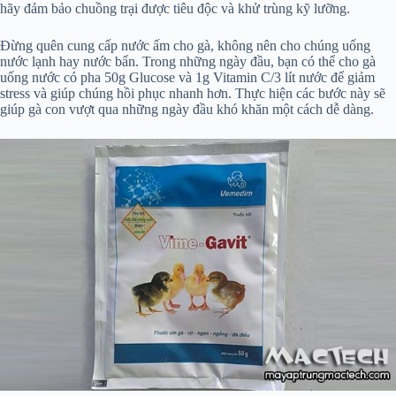
hãy đảm bảo chuồng trại được tiêu độc và khử trùng kỹ lưỡng.
Đừng quên cung cấp nước ấm cho gà, không nên cho chúng uống
nước lạnh hay nước bẩn. Trong những ngày đầu, bạn có thể cho gà
uống nước có pha 50g Glucose và 1g Vitamin C/3 lít nước để giảm
stress và giúp chúng hồi phục nhanh hơn. Thực hiện các bước này sẽ
giúp gà con vượt qua những ngày đầu khó khăn một cách dễ dàng.