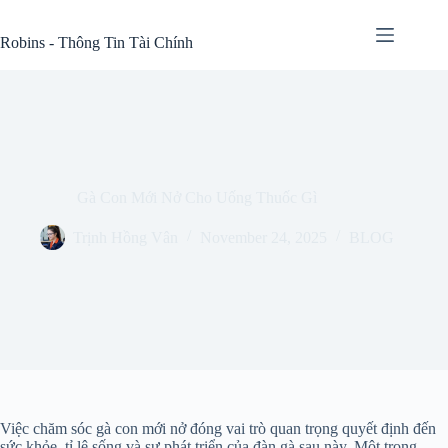
Skip
to
Robins - Thông Tin Tài Chính
content
Gà Con Mới Nở Cho Uống Thuốc Gì
Trịnh Hồng Vân
November 24, 2025
BLOG
Việc chăm sóc gà con mới nở đóng vai trò quan trọng quyết định đến
sức khỏe, tỉ lệ sống và sự phát triển của đàn gà sau này. Một trong