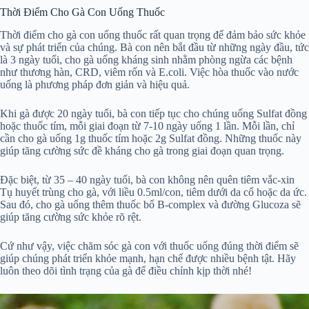
Thời Điểm Cho Gà Con Uống Thuốc
Thời điểm cho gà con uống thuốc rất quan trọng để đảm bảo sức khỏe
và sự phát triển của chúng. Bà con nên bắt đầu từ những ngày đầu, tức
là 3 ngày tuổi, cho gà uống kháng sinh nhằm phòng ngừa các bệnh
như thương hàn, CRD, viêm rốn và E.coli. Việc hòa thuốc vào nước
uống là phương pháp đơn giản và hiệu quả.
Khi gà được 20 ngày tuổi, bà con tiếp tục cho chúng uống Sulfat đồng
hoặc thuốc tím, mỗi giai đoạn từ 7-10 ngày uống 1 lần. Mỗi lần, chỉ
cần cho gà uống 1g thuốc tím hoặc 2g Sulfat đồng. Những thuốc này
giúp tăng cường sức đề kháng cho gà trong giai đoạn quan trọng.
Đặc biệt, từ 35 – 40 ngày tuổi, bà con không nên quên tiêm vắc-xin
Tụ huyết trùng cho gà, với liều 0.5ml/con, tiêm dưới da cổ hoặc da ức.
Sau đó, cho gà uống thêm thuốc bổ B-complex và đường Glucoza sẽ
giúp tăng cường sức khỏe rõ rệt.
Cứ như vậy, việc chăm sóc gà con với thuốc uống đúng thời điểm sẽ
giúp chúng phát triển khỏe mạnh, hạn chế được nhiều bệnh tật. Hãy
luôn theo dõi tình trạng của gà để điều chỉnh kịp thời nhé!