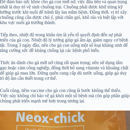
Để đảm bảo sức khỏe cho gà con mới nở, việc đầu tiên và quan trọng
nhất là duy trì vệ sinh chuồng trại. Chuồng phải được khử trùng kỹ
lưỡng trước khi nuôi để tránh lây lan mầm bệnh. Đồng thời, vị trí xây
chuồng cũng cần được chú ý, phải chắn gió, khô ráo và biệt lập với
khu vực nuôi gà trưởng thành.
Tiếp theo, nhiệt độ trong khâu úm là yếu tố quyết định đến sự phát
triển của gà con. Nhiệt độ lý tưởng giúp gà ấm áp, giảm nguy cơ bệnh
tật. Trong 3 ngày đầu, nên cho gà con uống một số loại kháng sinh để
tăng cường sức đề kháng chống lại các bệnh phổ biến.
Thức ăn dành cho gà mới nở cũng rất quan trọng; nên sử dụng tấm
gạo hoặc cám công nghiệp, đồng thời bổ sung vitamin và khoáng chất
để giúp gà mau lớn. Đừng quên cung cấp đủ nước uống, giúp gà duy
trì độ ẩm cần thiết trong cơ thể.
Cuối cùng, tiêm vaccine cho gà con cũng là bước không thể thiếu.
Việc này không chỉ bảo vệ gà khỏi một số bệnh mà còn góp phần giúp
chúng phát triển mạnh mẽ hơn trong tương lai.