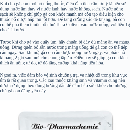
Khi cho gà con mới nở uống thuốc, điều đầu tiên cần lưu ý là nên sử
dụng nước ấm thay vì nước lạnh hay nước không sạch. Nước uống
sạch sẽ không chỉ giúp gà con khỏe mạnh mà còn tạo điều kiện cho
thuốc bổ được hấp thụ tốt hơn. Để tăng cường sức đề kháng, bà con
có thể pha thêm thuốc bổ như Tetra Colivet vào nước uống, với liều 1g
cho 1 lít nước.
Trước khi cho gà vào quây úm, hãy chuẩn bị đầy đủ máng ăn và máng
uống. Đừng quên bỏ sẵn nước trong máng uống để gà con có thể tiếp
cận ngay. Sau khi nở, gà con cần được uống nước ngay, và phải chờ
khoảng 2 giờ sau mới cho chúng tập ăn. Điều này sẽ giúp gà con kích
thích ăn uống tự do, từ đó tăng cường khả năng tiêu hóa.
Ngoài ra, việc đảm bảo vệ sinh chuồng trại và nhiệt độ trong khu vực
úm là rất quan trọng. Các loại thuốc kháng sinh và vitamin cũng nên
được sử dụng theo đúng hướng dẫn để đảm bảo sức khỏe cho những
chú gà con đáng yêu này.