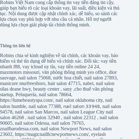
Robins Việt Nam cung cấp thông tin vay tiền đáng tin cậy,
giúp bạn hiểu rõ các loại khoản vay, lãi suất, điều kiện và thủ
tục. Nội dung được cập nhật chính xác, dễ hiểu, so sánh các
lựa chọn vay phù hợp với nhu cầu cá nhân. Hỗ trợ người
dùng lựa chọn giải pháp tài chính thông minh.
Thông tin liên hệ
Robins chia sẻ kinh nghiệm về tài chính, các khoản vay, bảo
hiểm và thẻ tín dụng dễ hiểu và chính xác. Đối tác:
vay tiền
nhanh f88
,
vay icloud uy tín
,
vay tiền online 24 24
,
maxmotors missouri
,
văn phòng thông minh yes office
,
dior
sauvage
,
nail salon 75068
,
nước hoa chiết
,
nail salon 27893
,
manicure murfreesboro
,
hair salon 47715
,
nabei
,
nail salon
silas deane hwy
,
beauty center
,
sany
,
cho thuê văn phòng
startup
,
Peluquería
,
nail salon 78664
,
https://lumebeautyspa.com/
,
nail salon oklahoma city
,
nail
nail salon 33948
salon humble
,
nail salon 77388
,
,
nail salon
94578
,
nail salon San Marcos
,
nail salon League City
nail
salon 46268
,
nail salon 32940
,
nail salon 22312
,
nail salon
90605
,
nail salon Odessa
,
nail salon 79765
,
znailbarodessa.com
,
nail salon Newport News
,
nail salon
23602
,
https://magicnailllcnewportnews.com/
,
eyelash