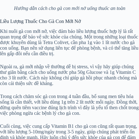
Hướng dẫn cách cho gà con mới nở uống thuốc an toàn
Liều Lượng Thuốc Cho Gà Con Mới Nở
Khi nuôi gà con mới nở, việc đảm bảo liều lượng thuốc hợp lý là rất
quan trọng để bảo vệ sức khỏe của chúng. Một trong những loại thuốc
được khuyên dùng là Tetra Colivet, cần pha 1g vào 1 lít nước cho gà
con uống. Bạn nên sử dụng liên tục để phòng bệnh, và có thể tăng liều
lên gấp đôi nếu cần điều trị.
Ngoài ra, gà mới nhập về thường dễ bị stress, vì vậy hãy giúp chúng
thư giãn bằng cách cho uống nước pha 50g Glucose và 1g Vitamin C
cho 3 lít nước. Cách này không chỉ giúp gà hồi phục nhanh chóng mà
còn cải thiện sức đề kháng.
Trong cách chăm sóc gà con trong 4 tuần đầu, bổ sung men tiêu hóa
sống là cần thiết, với liều dùng 1g trên 2 lít nước mỗi ngày. Đồng thời,
đừng quên tiêm vaccine đúng lịch trình vì đây là yếu tố then chốt trong
việc phòng ngừa các bệnh lý cho gà con.
Cuối cùng, việc cung cấp Vitamin B1 cho gà con cũng rất quan trọng,
với liều lượng 5-10mg/ngày trong 3-5 ngày, giúp chúng phát triển ổn
định và khỏe mạnh. Hãy luôn chú ý đến sức khỏe của gà con để đảm