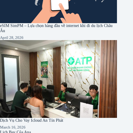
eSIM SimPM – Lựa chọn hàng đầu về internet khi đi du lịch Châu
Âu
April 28, 2026
Dịch Vụ Cho Vay Icloud An Tín Phát
March 16, 2026
Lịch Bay Của Ana