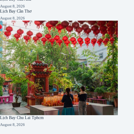
August 8, 2026
Lịch Bay Cần Thơ
August 8, 2026
Lịch Bay Chu Lai Tphcm
August 8, 2026