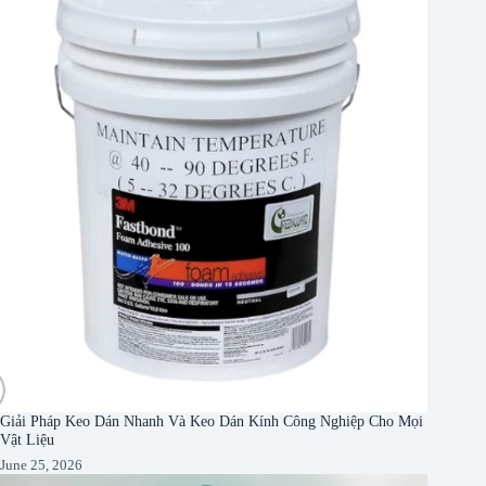
Giải Pháp Keo Dán Nhanh Và Keo Dán Kính Công Nghiệp Cho Mọi
Vật Liệu
June 25, 2026