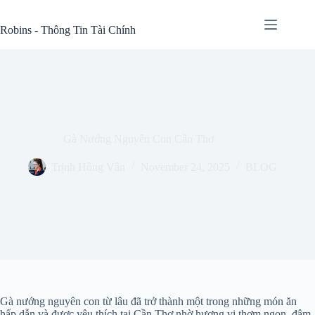
Skip
to
Robins - Thông Tin Tài Chính
content
Gà Nướng Nguyên Con Cần Thơ
Trịnh Hồng Vân
November 24, 2025
BLOG
Gà nướng nguyên con từ lâu đã trở thành một trong những món ăn
hấp dẫn và được yêu thích tại Cần Thơ nhờ hương vị thơm ngon, đậm