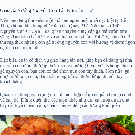
Giao Gà Nướng Nguyên Con Tận Nơi Cần Thơ
Nếu bạn đang tìm kiếm một món ăn ngon miệng và đặc biệt tại Cần
Thơ, không thể không nhắc đến Gà Quay 217. Nằm tại số 140
Nguyễn Văn Cừ, An Hòa, quán chuyên cung cấp gà thả vườn tươi
sống, đảm bảo chất lượng và an toàn thực phẩm. Tại đây, bạn có thể
thưởng thức những con gà nướng nguyên con với hương vị thơm ngon
đậm đà của mắm nhĩ.
Đặc biệt, quán có dịch vụ giao hàng tận nơi, giúp bạn dễ dàng tại nhà
mà vẫn có cơ hội thưởng thức món gà nướng tuyệt vời. Không chỉ có
gà nguyên con, bạn còn có thể chọn nửa con tùy thích. Hơn nữa, gà
được nướng tại chỗ, đảm bảo nóng hổi và thơm lừng khi đến tay
khách hàng.
Quán có không gian rộng rãi, rất thích hợp để quây quần bên gia đình
và bạn bè. Đừng quên thử các món khác như đùi gà nướng mật ong
hay cánh gà chiên mắm, chắc chắn sẽ để lại ấn tượng khó quên!