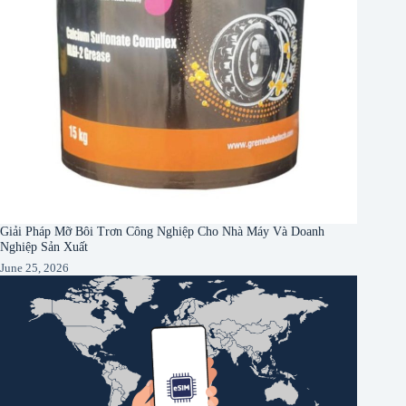
Giải Pháp Mỡ Bôi Trơn Công Nghiệp Cho Nhà Máy Và Doanh
Nghiệp Sản Xuất
June 25, 2026