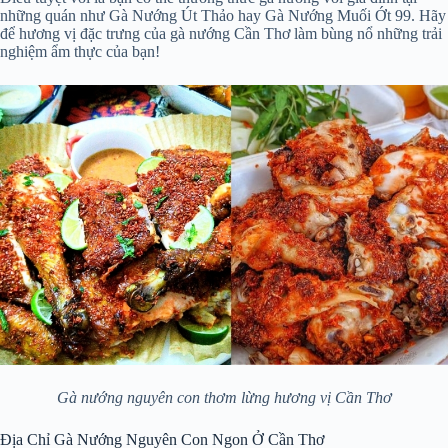
những quán như Gà Nướng Út Thảo hay Gà Nướng Muối Ớt 99. Hãy
để hương vị đặc trưng của gà nướng Cần Thơ làm bùng nổ những trải
nghiệm ẩm thực của bạn!
Gà nướng nguyên con thơm lừng hương vị Cần Thơ
Địa Chỉ Gà Nướng Nguyên Con Ngon Ở Cần Thơ