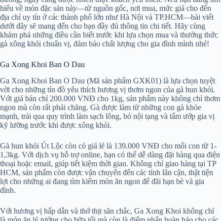
hiểu về món đặc sản này—từ nguồn gốc, nơi mua, mức giá cho đến
địa chỉ uy tín ở các thành phố lớn như Hà Nội và TP.HCM—bài viết
dưới đây sẽ mang đến cho bạn đầy đủ thông tin chi tiết. Hãy cùng
khám phá những điều cần biết trước khi lựa chọn mua và thưởng thức
gà xông khói chuẩn vị, đảm bảo chất lượng cho gia đình mình nhé!
Ga Xong Khoi Ban O Dau
Ga Xong Khoi Ban O Dau (Mã sản phẩm GXK01) là lựa chọn tuyệt
vời cho những tín đồ yêu thích hương vị thơm ngon của gà hun khói.
Với giá bán chỉ 200.000 VNĐ cho 1kg, sản phẩm này không chỉ thơm
ngon mà còn rất phải chăng. Gà được làm từ những con gà khỏe
mạnh, trải qua quy trình làm sạch lông, bỏ nội tạng và tẩm ướp gia vị
kỹ lưỡng trước khi được xông khói.
Gà hun khói Út Lộc còn có giá lẻ là 139.000 VNĐ cho mỗi con từ 1-
1,3kg. Với dịch vụ hỗ trợ online, bạn có thể dễ dàng đặt hàng qua điện
thoại hoặc email, giúp tiết kiệm thời gian. Không chỉ giao hàng tại TP
HCM, sản phẩm còn được vận chuyển đến các tỉnh lân cận, thật tiện
lợi cho những ai đang tìm kiếm món ăn ngon để đãi bạn bè và gia
đình.
Với hương vị hấp dẫn và thớ thịt săn chắc, Ga Xong Khoi không chỉ
là món ăn lý tưởng cho bữa tối mà còn là điểm nhấn hoàn hảo cho các