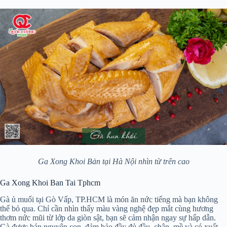
Ga Xong Khoi Bản tại Hà Nội nhìn từ trên cao
Ga Xong Khoi Ban Tai Tphcm
Gà ủ muối tại Gò Vấp, TP.HCM là món ăn nức tiếng mà bạn không
thể bỏ qua. Chỉ cần nhìn thấy màu vàng nghệ đẹp mắt cùng hương
thơm nức mũi từ lớp da giòn sật, bạn sẽ cảm nhận ngay sự hấp dẫn.
Gà được bán nguyên con, đảm bảo đầy đủ đầu, chân, mề và có xuất