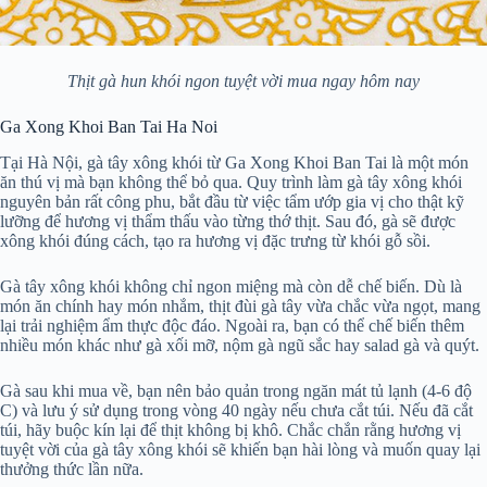
Thịt gà hun khói ngon tuyệt vời mua ngay hôm nay
Ga Xong Khoi Ban Tai Ha Noi
Tại Hà Nội, gà tây xông khói từ Ga Xong Khoi Ban Tai là một món
ăn thú vị mà bạn không thể bỏ qua. Quy trình làm gà tây xông khói
nguyên bản rất công phu, bắt đầu từ việc tẩm ướp gia vị cho thật kỹ
lưỡng để hương vị thẩm thấu vào từng thớ thịt. Sau đó, gà sẽ được
xông khói đúng cách, tạo ra hương vị đặc trưng từ khói gỗ sồi.
Gà tây xông khói không chỉ ngon miệng mà còn dễ chế biến. Dù là
món ăn chính hay món nhắm, thịt đùi gà tây vừa chắc vừa ngọt, mang
lại trải nghiệm ẩm thực độc đáo. Ngoài ra, bạn có thể chế biến thêm
nhiều món khác như gà xối mỡ, nộm gà ngũ sắc hay salad gà và quýt.
Gà sau khi mua về, bạn nên bảo quản trong ngăn mát tủ lạnh (4-6 độ
C) và lưu ý sử dụng trong vòng 40 ngày nếu chưa cắt túi. Nếu đã cắt
túi, hãy buộc kín lại để thịt không bị khô. Chắc chắn rằng hương vị
tuyệt vời của gà tây xông khói sẽ khiến bạn hài lòng và muốn quay lại
thưởng thức lần nữa.