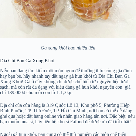
Ga xong khói bao nhiêu tiền
Dia Chi Ban Ga Xong Khoi
Nếu bạn đang tìm kiếm một món ngon để thưởng thức cùng gia đình
hay bạn bè, hãy nhanh tay đặt ngay gà hun khói từ Dia Chi Ban Ga
Xong Khoi! Gà ở đây không chỉ được chế biến từ nguyên liệu tươi
sạch, mà còn rất đa dạng với kiểu dáng gà hun khói nguyên con, giá
chỉ 139.000đ cho mỗi con từ 1-1,3kg.
Địa chỉ của cửa hàng là 319 Quốc Lộ 13, Khu phố 5, Phường Hiệp
Bình Phước, TP. Thủ Đức, TP. Hồ Chí Minh, nơi bạn có thể dễ dàng
ghé qua hoặc đặt hàng online và nhận giao hàng tận nơi. Đặc biệt, nếu
bạn muốn mua sỉ, hãy liên hệ kho sỉ Fafood để được ưu đãi tốt nhất!
Ngoài gà hun khói, bạn cũng có thể thử nghiệm các món chế biến