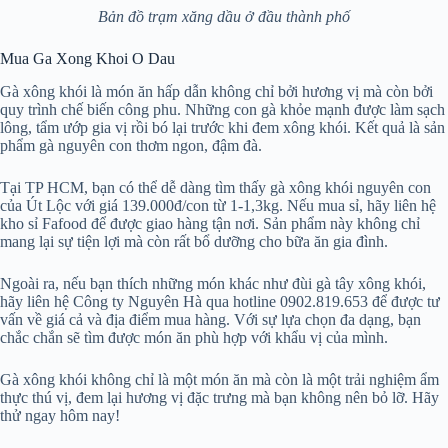
Bản đồ trạm xăng dầu ở đầu thành phố
Mua Ga Xong Khoi O Dau
Gà xông khói là món ăn hấp dẫn không chỉ bởi hương vị mà còn bởi
quy trình chế biến công phu. Những con gà khỏe mạnh được làm sạch
lông, tẩm ướp gia vị rồi bó lại trước khi đem xông khói. Kết quả là sản
phẩm gà nguyên con thơm ngon, đậm đà.
Tại TP HCM, bạn có thể dễ dàng tìm thấy gà xông khói nguyên con
của Út Lộc với giá 139.000đ/con từ 1-1,3kg. Nếu mua sỉ, hãy liên hệ
kho sỉ Fafood để được giao hàng tận nơi. Sản phẩm này không chỉ
mang lại sự tiện lợi mà còn rất bổ dưỡng cho bữa ăn gia đình.
Ngoài ra, nếu bạn thích những món khác như đùi gà tây xông khói,
hãy liên hệ Công ty Nguyên Hà qua hotline 0902.819.653 để được tư
vấn về giá cả và địa điểm mua hàng. Với sự lựa chọn đa dạng, bạn
chắc chắn sẽ tìm được món ăn phù hợp với khẩu vị của mình.
Gà xông khói không chỉ là một món ăn mà còn là một trải nghiệm ẩm
thực thú vị, đem lại hương vị đặc trưng mà bạn không nên bỏ lỡ. Hãy
thử ngay hôm nay!