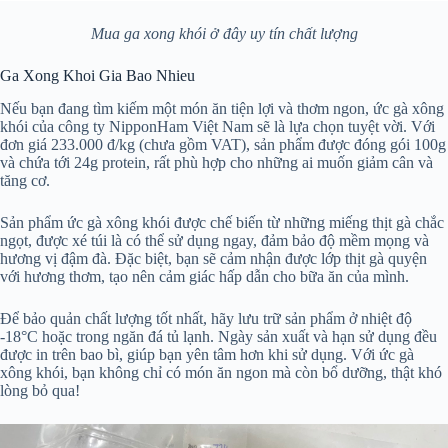
Mua ga xong khói ở đây uy tín chất lượng
Ga Xong Khoi Gia Bao Nhieu
Nếu bạn đang tìm kiếm một món ăn tiện lợi và thơm ngon, ức gà xông
khói của công ty NipponHam Việt Nam sẽ là lựa chọn tuyệt vời. Với
đơn giá 233.000 đ/kg (chưa gồm VAT), sản phẩm được đóng gói 100g
và chứa tới 24g protein, rất phù hợp cho những ai muốn giảm cân và
tăng cơ.
Sản phẩm ức gà xông khói được chế biến từ những miếng thịt gà chắc
ngọt, được xé túi là có thể sử dụng ngay, đảm bảo độ mềm mọng và
hương vị đậm đà. Đặc biệt, bạn sẽ cảm nhận được lớp thịt gà quyện
với hương thơm, tạo nên cảm giác hấp dẫn cho bữa ăn của mình.
Để bảo quản chất lượng tốt nhất, hãy lưu trữ sản phẩm ở nhiệt độ
-18°C hoặc trong ngăn đá tủ lạnh. Ngày sản xuất và hạn sử dụng đều
được in trên bao bì, giúp bạn yên tâm hơn khi sử dụng. Với ức gà
xông khói, bạn không chỉ có món ăn ngon mà còn bổ dưỡng, thật khó
lòng bỏ qua!