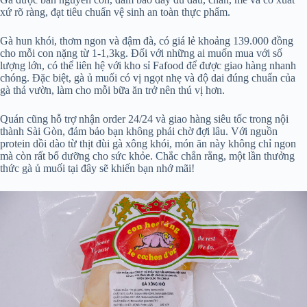
xứ rõ ràng, đạt tiêu chuẩn vệ sinh an toàn thực phẩm.
Gà hun khói, thơm ngon và đậm đà, có giá lẻ khoảng 139.000 đồng
cho mỗi con nặng từ 1-1,3kg. Đối với những ai muốn mua với số
lượng lớn, có thể liên hệ với kho sỉ Fafood để được giao hàng nhanh
chóng. Đặc biệt, gà ủ muối có vị ngọt nhẹ và độ dai đúng chuẩn của
gà thả vườn, làm cho mỗi bữa ăn trở nên thú vị hơn.
Quán cũng hỗ trợ nhận order 24/24 và giao hàng siêu tốc trong nội
thành Sài Gòn, đảm bảo bạn không phải chờ đợi lâu. Với nguồn
protein dồi dào từ thịt đùi gà xông khói, món ăn này không chỉ ngon
mà còn rất bổ dưỡng cho sức khỏe. Chắc chắn rằng, một lần thưởng
thức gà ủ muối tại đây sẽ khiến bạn nhớ mãi!