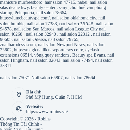
manicure murfreesboro
,
hair salon 47715
,
nabei
,
nail salon
silas deane hwy
,
beauty center
,
sany
,
cho thuê văn phòng
startup
,
Peluquería
,
nail salon 78664
,
https://lumebeautyspa.com/
,
nail salon oklahoma city
,
nail
nail salon 33948
salon humble
,
nail salon 77388
,
,
nail salon
94578
,
nail salon San Marcos
,
nail salon League City
nail
salon 46268
,
nail salon 32940
,
nail salon 22312
,
nail salon
90605
,
nail salon Odessa
,
nail salon 79765
,
znailbarodessa.com
,
nail salon Newport News
,
nail salon
23602
,
https://magicnailllcnewportnews.com/
,
eyelash
extensions 06514
,
vòng quay random
,
Beauty spa Evans
,
nail
salon Hingham
,
nail salon 02043
,
nail salon 77494
,
nail salon
33311
nail salon 75071
Nail salon 65807
,
nail salon 78664
Địa chỉ:
Phú Mỹ Hưng, Quận 7, HCM
Website:
https://www.robins.vn/
Copyright © 2026 - Robins
Thông Tin Tài Chính -
Khoản Vay - Tín Dụng