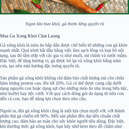
Ngọn lửa hun khói, gà thơm lừng quyến rũ
Mua Ga Xong Khoi Chat Luong
Gà xông khói là món ăn hấp dẫn được chế biến từ những con gà khỏe
mạnh nhất. Quá trình bắt đầu bằng việc làm sạch lông và loại bỏ nội
tạng, sau đó tẩm ướp với các gia vị như muối, mì chính và nước mắm.
Đặc biệt, để tăng hương vị, gà được bó lại và xông khói bằng mùn
cưa, tạo nên mùi hương đặc trưng quyến rũ.
Sản phẩm gà xông khói không chỉ đảm bảo chất lượng mà còn chứa
hàm lượng protein cao, lên tới 20%. Gà có thể được cung cấp dưới
dạng nguyên con hoặc dạng sợi cho những món ăn nhẹ trong bữa tiệc,
như buffet hay tiệc cưới. Với quy cách đóng gói đa dạng từ nửa con
đến cả con, bạn dễ dàng lựa chọn theo nhu cầu.
Ngoài ra, đùi gà xông khói cũng là một lựa chọn tuyệt vời, với thành
phần thịt gà chiếm tới 90%. Mỗi sản phẩm đều đạt tiêu chuẩn chất
lượng cao, đảm bảo an toàn cho sức khỏe người tiêu dùng. Đặc biệt,
khi thưởng thức gà xông khói, bạn hãy nhớ kèm theo đồ chấm như