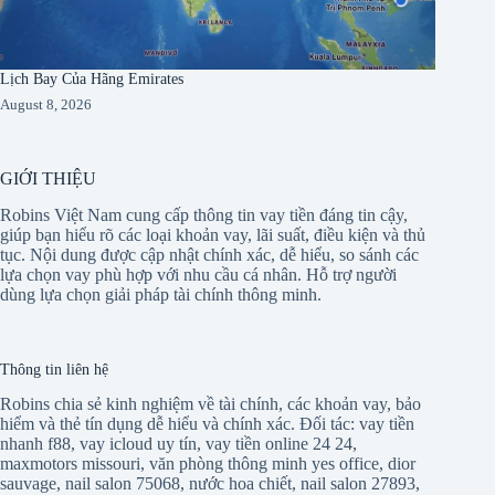
Lịch Bay Của Hãng Emirates
August 8, 2026
GIỚI THIỆU
Robins Việt Nam cung cấp thông tin vay tiền đáng tin cậy,
giúp bạn hiểu rõ các loại khoản vay, lãi suất, điều kiện và thủ
tục. Nội dung được cập nhật chính xác, dễ hiểu, so sánh các
lựa chọn vay phù hợp với nhu cầu cá nhân. Hỗ trợ người
dùng lựa chọn giải pháp tài chính thông minh.
Thông tin liên hệ
Robins chia sẻ kinh nghiệm về tài chính, các khoản vay, bảo
hiểm và thẻ tín dụng dễ hiểu và chính xác. Đối tác:
vay tiền
nhanh f88
,
vay icloud uy tín
,
vay tiền online 24 24
,
maxmotors missouri
,
văn phòng thông minh yes office
,
dior
sauvage
,
nail salon 75068
,
nước hoa chiết
,
nail salon 27893
,