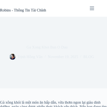
Skip
to
Robins - Thông Tin Tài Chính
content
Ga Xong Khoi Ban O Dau
Trịnh Hồng Vân
November 19, 2025
BLOG
Gà xông khói là một món ăn hấp dẫn, vừa thơm ngon lại giàu dinh
dưỡng, ngày càng được nhiều thực khách yêu thích. Nếu bạn đang tìm