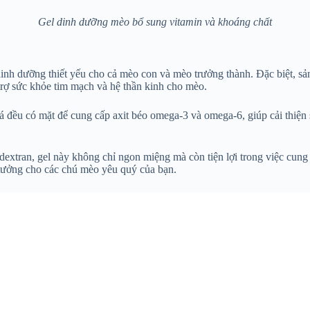
Gel dinh dưỡng mèo bổ sung vitamin và khoáng chất
inh dưỡng thiết yếu cho cả mèo con và mèo trưởng thành. Đặc biệt, sả
 trợ sức khỏe tim mạch và hệ thần kinh cho mèo.
cá đều có mặt để cung cấp axit béo omega-3 và omega-6, giúp cải thiện
ắt dextran, gel này không chỉ ngon miệng mà còn tiện lợi trong việc c
ý tưởng cho các chú mèo yêu quý của bạn.