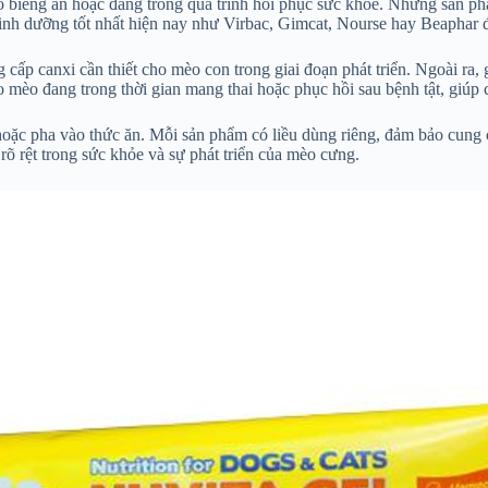
o biếng ăn hoặc đang trong quá trình hồi phục sức khỏe. Những sản p
dinh dưỡng tốt nhất hiện nay như Virbac, Gimcat, Nourse hay Beaphar 
g cấp canxi cần thiết cho mèo con trong giai đoạn phát triển. Ngoài 
cho mèo đang trong thời gian mang thai hoặc phục hồi sau bệnh tật, gi
p hoặc pha vào thức ăn. Mỗi sản phẩm có liều dùng riêng, đảm bảo cun
rõ rệt trong sức khỏe và sự phát triển của mèo cưng.