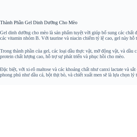
Thành Phần Gel Dinh Dưỡng Cho Mèo
Gel dinh dưỡng cho mèo là sản phẩm tuyệt vời giúp bổ sung các chất d
các vitamin nhóm B. Với taurine và niacin chiếm tỷ lệ cao, gel này hỗ
Trong thành phần của gel, các loại dầu thực vật, mỡ động vật, và dầu 
protein chất lượng cao, hỗ trợ sự phát triển và phục hồi cho mèo.
Đặc biệt, với xi-rô maltose và các khoáng chất như canxi lactate và s
phong phú như dầu cá, bột thịt bò, và chiết xuất men sẽ là lựa chọn l