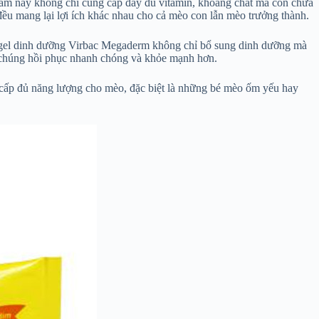
hẩm này không chỉ cung cấp đầy đủ vitamin, khoáng chất mà còn chứa
đều mang lại lợi ích khác nhau cho cả mèo con lẫn mèo trưởng thành.
ra, gel dinh dưỡng Virbac Megaderm không chỉ bổ sung dinh dưỡng mà
úp chúng hồi phục nhanh chóng và khỏe mạnh hơn.
g cấp đủ năng lượng cho mèo, đặc biệt là những bé mèo ốm yếu hay