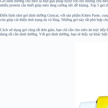
Gel dinh dưỡng cho mèo là một giải pháp tuyệt vời cho những chú mè
nhiều protein cần thiết giúp mèo tăng cường sức đề kháng. Top 5 gel 
Điển hình như gel dinh dưỡng Gimcat, với sản phẩm Kitten Paste, cun
còn giúp cải thiện tình trạng da và lông. Những gel này rất phù hợp 
Cách sử dụng gel cũng rất đơn giản, bạn chỉ cần cho mèo ăn trực tiế
đang rất cần dinh dưỡng. Với gel dinh dưỡng, bạn sẽ thấy sự khác biệt 