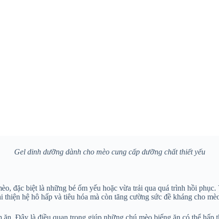
Gel dinh dưỡng dành cho mèo cung cấp dưỡng chất thiết yếu
o, đặc biệt là những bé ốm yếu hoặc vừa trải qua quá trình hồi phục.
cải thiện hệ hô hấp và tiêu hóa mà còn tăng cường sức đề kháng cho mè
m ăn. Đây là điều quan trọng giúp những chú mèo biếng ăn có thể hấp 