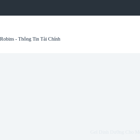
Skip
to
content
Robins - Thông Tin Tài Chính
Gel Dinh Dưỡng Cho M