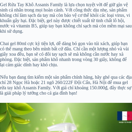
Gel Rửa Tay Khô Assanis Family là lựa chọn tuyệt vời để giữ gìn vệ
sinh cá nhân trong mọi hoàn cảnh. Với công thức dịu nhẹ, sản phẩm
không chỉ làm sạch da tay mà còn bảo vệ cơ thể khỏi các loại virus, vi
khuẩn gây hại. Đặc biệt, gel này được chiết xuất từ tinh chất lô hội,
nước và vitamin B5, giúp tay bạn không chỉ sạch mà còn mềm mại sau
khi sử dụng.
Chai gel 80ml cực kỳ tiện lợi, dễ dàng bỏ gọn vào túi xách, giúp bạn
có thể mang theo bên mình bất cứ đâu. Chỉ cần một lượng nhỏ và vài
giây xoa đều, bạn sẽ có đôi tay sạch sẽ mà không cần nước hay xà
phòng. Đặc biệt, sản phẩm khô nhanh trong vòng 30 giây, không để
lại cảm giác dính hay khó chịu.
Nếu bạn đang tìm kiếm một sản phẩm chính hãng, hãy ghé qua các địa
chỉ 28 Ngọc Hà hoặc 21 ngõ 260/222F Đội Cấn, Hà Nội để mua gel
rửa tay khô Assanis Family. Với giá chỉ khoảng 150.000₫, đây thực sự
là giải pháp lý tưởng cho cả gia đình bạn!