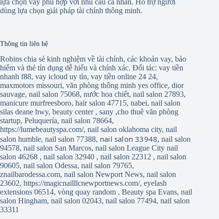
lựa chọn vay phù hợp với nhu cầu cá nhân. Hỗ trợ người
dùng lựa chọn giải pháp tài chính thông minh.
Thông tin liên hệ
Robins chia sẻ kinh nghiệm về tài chính, các khoản vay, bảo
hiểm và thẻ tín dụng dễ hiểu và chính xác. Đối tác:
vay tiền
nhanh f88
,
vay icloud uy tín
,
vay tiền online 24 24
,
maxmotors missouri
,
văn phòng thông minh yes office
,
dior
sauvage
,
nail salon 75068
,
nước hoa chiết
,
nail salon 27893
,
manicure murfreesboro
,
hair salon 47715
,
nabei
,
nail salon
silas deane hwy
,
beauty center
,
sany
,
cho thuê văn phòng
startup
,
Peluquería
,
nail salon 78664
,
https://lumebeautyspa.com/
,
nail salon oklahoma city
,
nail
nail salon 33948
salon humble
,
nail salon 77388
,
,
nail salon
94578
,
nail salon San Marcos
,
nail salon League City
nail
salon 46268
,
nail salon 32940
,
nail salon 22312
,
nail salon
90605
,
nail salon Odessa
,
nail salon 79765
,
znailbarodessa.com
,
nail salon Newport News
,
nail salon
23602
,
https://magicnailllcnewportnews.com/
,
eyelash
extensions 06514
,
vòng quay random
,
Beauty spa Evans
,
nail
salon Hingham
,
nail salon 02043
,
nail salon 77494
,
nail salon
33311