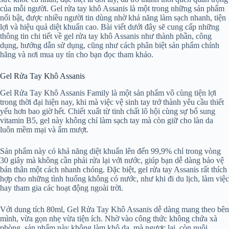
của mỗi người. Gel rửa tay khô Assanis là một trong những sản phẩm
nổi bật, được nhiều người tin dùng nhờ khả năng làm sạch nhanh, tiện
lợi và hiệu quả diệt khuẩn cao. Bài viết dưới đây sẽ cung cấp những
thông tin chi tiết về gel rửa tay khô Assanis như thành phần, công
dụng, hướng dẫn sử dụng, cũng như cách phân biệt sản phẩm chính
hãng và nơi mua uy tín cho bạn đọc tham khảo.
Gel Rửa Tay Khô Assanis
Gel Rửa Tay Khô Assanis Family là một sản phẩm vô cùng tiện lợi
trong thời đại hiện nay, khi mà việc vệ sinh tay trở thành yêu cầu thiết
yếu hơn bao giờ hết. Chiết xuất từ tinh chất lô hội cùng sự bổ sung
vitamin B5, gel này không chỉ làm sạch tay mà còn giữ cho làn da
luôn mềm mại và ẩm mượt.
Sản phẩm này có khả năng diệt khuẩn lên đến 99,9% chỉ trong vòng
30 giây mà không cần phải rửa lại với nước, giúp bạn dễ dàng bảo vệ
bản thân một cách nhanh chóng. Đặc biệt, gel rửa tay Assanis rất thích
hợp cho những tình huống không có nước, như khi đi du lịch, làm việc
hay tham gia các hoạt động ngoài trời.
Với dung tích 80ml, Gel Rửa Tay Khô Assanis dễ dàng mang theo bên
mình, vừa gọn nhẹ vừa tiện ích. Nhờ vào công thức không chứa xà
phòng, sản phẩm này không làm khô da, mà ngược lại, còn nuôi