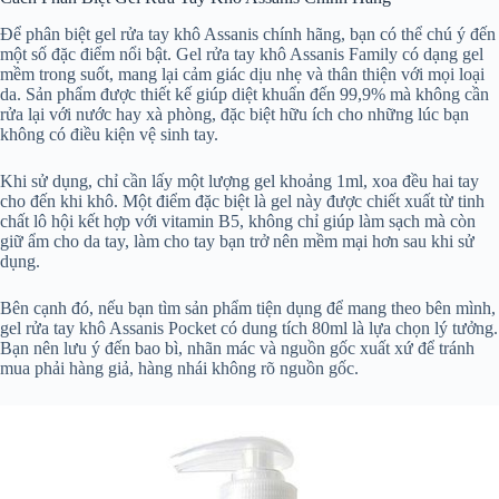
Để phân biệt gel rửa tay khô Assanis chính hãng, bạn có thể chú ý đến
một số đặc điểm nổi bật. Gel rửa tay khô Assanis Family có dạng gel
mềm trong suốt, mang lại cảm giác dịu nhẹ và thân thiện với mọi loại
da. Sản phẩm được thiết kế giúp diệt khuẩn đến 99,9% mà không cần
rửa lại với nước hay xà phòng, đặc biệt hữu ích cho những lúc bạn
không có điều kiện vệ sinh tay.
Khi sử dụng, chỉ cần lấy một lượng gel khoảng 1ml, xoa đều hai tay
cho đến khi khô. Một điểm đặc biệt là gel này được chiết xuất từ tinh
chất lô hội kết hợp với vitamin B5, không chỉ giúp làm sạch mà còn
giữ ẩm cho da tay, làm cho tay bạn trở nên mềm mại hơn sau khi sử
dụng.
Bên cạnh đó, nếu bạn tìm sản phẩm tiện dụng để mang theo bên mình,
gel rửa tay khô Assanis Pocket có dung tích 80ml là lựa chọn lý tưởng.
Bạn nên lưu ý đến bao bì, nhãn mác và nguồn gốc xuất xứ để tránh
mua phải hàng giả, hàng nhái không rõ nguồn gốc.