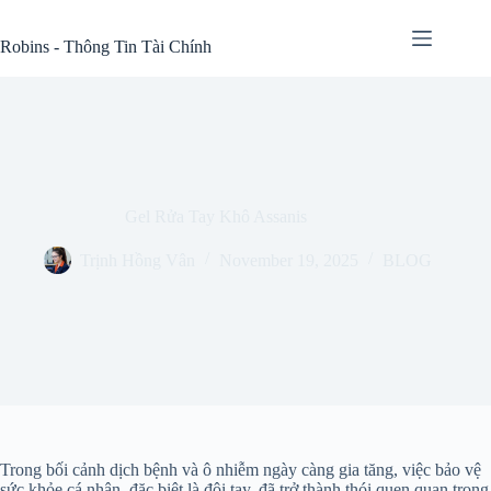
Skip
to
Robins - Thông Tin Tài Chính
content
Gel Rửa Tay Khô Assanis
Trịnh Hồng Vân
November 19, 2025
BLOG
Trong bối cảnh dịch bệnh và ô nhiễm ngày càng gia tăng, việc bảo vệ
sức khỏe cá nhân, đặc biệt là đôi tay, đã trở thành thói quen quan trọng