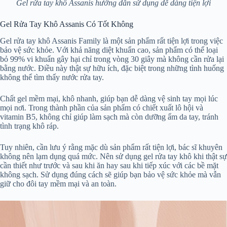
Gel rửa tay khô Assanis hướng dẫn sử dụng dễ dàng tiện lợi
Gel Rửa Tay Khô Assanis Có Tốt Không
Gel rửa tay khô Assanis Family là một sản phẩm rất tiện lợi trong việc
bảo vệ sức khỏe. Với khả năng diệt khuẩn cao, sản phẩm có thể loại
bỏ 99% vi khuẩn gây hại chỉ trong vòng 30 giây mà không cần rửa lại
bằng nước. Điều này thật sự hữu ích, đặc biệt trong những tình huống
không thể tìm thấy nước rửa tay.
Chất gel mềm mại, khô nhanh, giúp bạn dễ dàng vệ sinh tay mọi lúc
mọi nơi. Trong thành phần của sản phẩm có chiết xuất lô hội và
vitamin B5, không chỉ giúp làm sạch mà còn dưỡng ẩm da tay, tránh
tình trạng khô ráp.
Tuy nhiên, cần lưu ý rằng mặc dù sản phẩm rất tiện lợi, bác sĩ khuyên
không nên lạm dụng quá mức. Nên sử dụng gel rửa tay khô khi thật sự
cần thiết như trước và sau khi ăn hay sau khi tiếp xúc với các bề mặt
không sạch. Sử dụng đúng cách sẽ giúp bạn bảo vệ sức khỏe mà vẫn
giữ cho đôi tay mềm mại và an toàn.