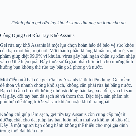
Thành phần gel rửa tay khô Assanis dịu nhẹ an toàn cho da
Công Dụng Gel Rửa Tay Khô Assanis
Gel rửa tay khô Assanis là một lựa chọn hoàn hảo để bảo vệ sức khỏe
của bạn mọi lúc, mọi nơi. Với thành phần kháng khuẩn mạnh mẽ, sản
phẩm giúp diệt 99,9% vi khuẩn, virus gây hại, ngăn chặn sự xâm nhập
vào cơ thể hiệu quả. Đây thực sự là giải pháp hữu ích cho những tình
huống bạn không thể rửa tay bằng xà phòng và nước.
Một điểm nổi bật của gel rửa tay Assanis là tính tiện dụng. Gel mềm,
dễ thoa và nhanh chóng khô sạch, không cần phải rửa lại bằng nước.
Bạn chỉ cần cho một lượng nhỏ vào lòng bàn tay, xoa đều, và chỉ sau
vài giây, đôi tay bạn đã sạch sẽ và thơm tho. Đặc biệt, sản phẩm rất
phù hợp để dùng trước và sau khi ăn hoặc khi đi ra ngoài.
Không chỉ giúp làm sạch, gel rửa tay Assanis còn cung cấp một ít
dưỡng chất cho da, giúp tay bạn luôn mềm mại và không bị khô rát.
Đây là một người bạn đồng hành không thể thiếu cho mọi gia đình
trong thời đại hiện nay.