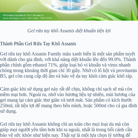
Gel rửa tay khô Assanis diệt khuẩn tiện lợi
Thành Phần Gel Rửa Tay Khô Assanis
Gel rửa tay khô Assanis Family màu xanh biển là một sản phẩm tuyệt
vời dành cho gia đình, với khả năng diệt khuẩn lên đến 99.9%. Thành
phần chính gồm ethanol 71%, giúp loại bỏ vi khuẩn và virus nhanh
chóng trong khoảng thời gian chỉ 30 giây. Nhờ có lô hội và provitamin
B5, gel còn cung cấp độ ẩm và bảo vệ da tay khỏi cảm giác khô ráp.
Cảm giác khi sử dụng gel này rất dễ chịu, không chỉ sạch sẽ mà còn
mềm mại hơn. Ngoài ra, nhờ vào hương liệu tự nhiên, mùi hương của
gel mang lại cảm giác thư giãn và tươi mát. Sản phẩm có kích thước
250ml, rất tiện lợi để mang theo bên mình, hoặc 500ml cho cả gia đình
sử dụng.
Gel rửa tay khô Assanis không chỉ an toàn cho mọi loại da mà còn
giúp mọi người yên tâm hơn khi ra ngoài, nhất là trong bối cảnh cần
bảo vệ sức khỏe như hiện nay. Thật sự là một lựa chọn lý tưởng để