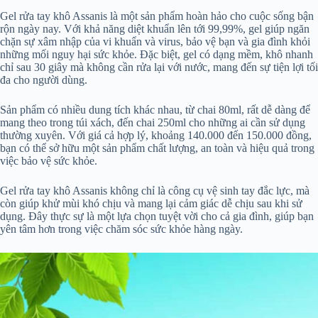
Gel rửa tay khô Assanis là một sản phẩm hoàn hảo cho cuộc sống bận
rộn ngày nay. Với khả năng diệt khuẩn lên tới 99,99%, gel giúp ngăn
chặn sự xâm nhập của vi khuẩn và virus, bảo vệ bạn và gia đình khỏi
những mối nguy hại sức khỏe. Đặc biệt, gel có dạng mềm, khô nhanh
chỉ sau 30 giây mà không cần rửa lại với nước, mang đến sự tiện lợi tối
đa cho người dùng.
Sản phẩm có nhiều dung tích khác nhau, từ chai 80ml, rất dễ dàng để
mang theo trong túi xách, đến chai 250ml cho những ai cần sử dụng
thường xuyên. Với giá cả hợp lý, khoảng 140.000 đến 150.000 đồng,
bạn có thể sở hữu một sản phẩm chất lượng, an toàn và hiệu quả trong
việc bảo vệ sức khỏe.
Gel rửa tay khô Assanis không chỉ là công cụ vệ sinh tay đắc lực, mà
còn giúp khử mùi khó chịu và mang lại cảm giác dễ chịu sau khi sử
dụng. Đây thực sự là một lựa chọn tuyệt vời cho cả gia đình, giúp bạn
yên tâm hơn trong việc chăm sóc sức khỏe hàng ngày.