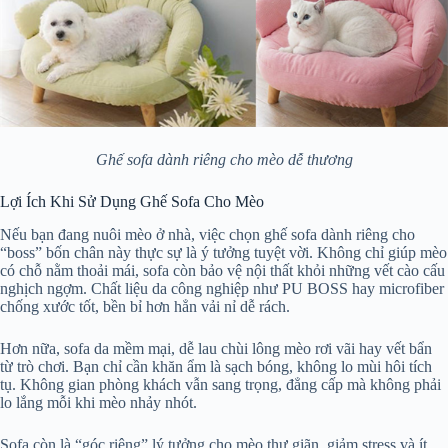
Ghế sofa dành riêng cho mèo dễ thương
Lợi Ích Khi Sử Dụng Ghế Sofa Cho Mèo
Nếu bạn đang nuôi mèo ở nhà, việc chọn ghế sofa dành riêng cho
“boss” bốn chân này thực sự là ý tưởng tuyệt vời. Không chỉ giúp mèo
có chỗ nằm thoải mái, sofa còn bảo vệ nội thất khỏi những vết cào cấu
nghịch ngợm. Chất liệu da công nghiệp như PU BOSS hay microfiber
chống xước tốt, bền bỉ hơn hẳn vải nỉ dễ rách.
Hơn nữa, sofa da mềm mại, dễ lau chùi lông mèo rơi vãi hay vết bẩn
từ trò chơi. Bạn chỉ cần khăn ẩm là sạch bóng, không lo mùi hôi tích
tụ. Không gian phòng khách vẫn sang trọng, đẳng cấp mà không phải
lo lắng mỗi khi mèo nhảy nhót.
Sofa còn là “góc riêng” lý tưởng cho mèo thư giãn, giảm stress và ít