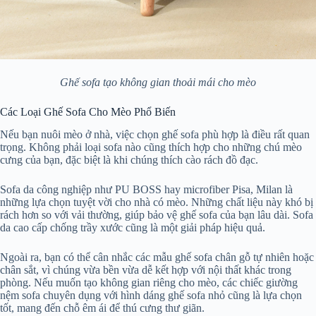
Ghế sofa tạo không gian thoải mái cho mèo
Các Loại Ghế Sofa Cho Mèo Phổ Biến
Nếu bạn nuôi mèo ở nhà, việc chọn ghế sofa phù hợp là điều rất quan
trọng. Không phải loại sofa nào cũng thích hợp cho những chú mèo
cưng của bạn, đặc biệt là khi chúng thích cào rách đồ đạc.
Sofa da công nghiệp như PU BOSS hay microfiber Pisa, Milan là
những lựa chọn tuyệt vời cho nhà có mèo. Những chất liệu này khó bị
rách hơn so với vải thường, giúp bảo vệ ghế sofa của bạn lâu dài. Sofa
da cao cấp chống trầy xước cũng là một giải pháp hiệu quả.
Ngoài ra, bạn có thể cân nhắc các mẫu ghế sofa chân gỗ tự nhiên hoặc
chân sắt, vì chúng vừa bền vừa dễ kết hợp với nội thất khác trong
phòng. Nếu muốn tạo không gian riêng cho mèo, các chiếc giường
nệm sofa chuyên dụng với hình dáng ghế sofa nhỏ cũng là lựa chọn
tốt, mang đến chỗ êm ái để thú cưng thư giãn.