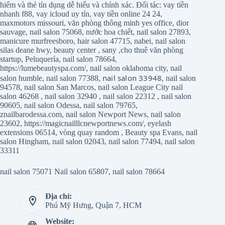
hiểm và thẻ tín dụng dễ hiểu và chính xác. Đối tác:
vay tiền
nhanh f88
,
vay icloud uy tín
,
vay tiền online 24 24
,
maxmotors missouri
,
văn phòng thông minh yes office
,
dior
sauvage
,
nail salon 75068
,
nước hoa chiết
,
nail salon 27893
,
manicure murfreesboro
,
hair salon 47715
,
nabei
,
nail salon
silas deane hwy
,
beauty center
,
sany
,
cho thuê văn phòng
startup
,
Peluquería
,
nail salon 78664
,
https://lumebeautyspa.com/
,
nail salon oklahoma city
,
nail
nail salon 33948
salon humble
,
nail salon 77388
,
,
nail salon
94578
,
nail salon San Marcos
,
nail salon League City
nail
salon 46268
,
nail salon 32940
,
nail salon 22312
,
nail salon
90605
,
nail salon Odessa
,
nail salon 79765
,
znailbarodessa.com
,
nail salon Newport News
,
nail salon
23602
,
https://magicnailllcnewportnews.com/
,
eyelash
extensions 06514
,
vòng quay random
,
Beauty spa Evans
,
nail
salon Hingham
,
nail salon 02043
,
nail salon 77494
,
nail salon
33311
nail salon 75071
Nail salon 65807
,
nail salon 78664
Địa chỉ:
Phú Mỹ Hưng, Quận 7, HCM
Website: