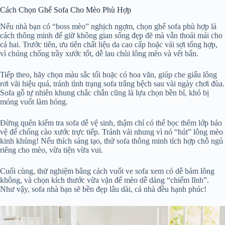
Cách Chọn Ghế Sofa Cho Mèo Phù Hợp
Nếu nhà bạn có “boss mèo” nghịch ngợm, chọn ghế sofa phù hợp là
cách thông minh để giữ không gian sống đẹp đẽ mà vẫn thoải mái cho
cả hai. Trước tiên, ưu tiên chất liệu da cao cấp hoặc vải sợi tổng hợp,
vì chúng chống trầy xước tốt, dễ lau chùi lông mèo và vết bẩn.
Tiếp theo, hãy chọn màu sắc tối hoặc có hoa văn, giúp che giấu lông
rơi vãi hiệu quả, tránh tình trạng sofa trắng bệch sau vài ngày chơi đùa.
Sofa gỗ tự nhiên khung chắc chắn cũng là lựa chọn bền bỉ, khó bị
móng vuốt làm hỏng.
Đừng quên kiểm tra sofa dễ vệ sinh, thậm chí có thể bọc thêm lớp bảo
vệ để chống cào xước trực tiếp. Tránh vải nhung vì nó “hút” lông mèo
kinh khủng! Nếu thích sáng tạo, thử sofa thông minh tích hợp chỗ ngủ
riêng cho mèo, vừa tiện vừa vui.
Cuối cùng, thử nghiệm bằng cách vuốt ve sofa xem có dễ bám lông
không, và chọn kích thước vừa vặn để mèo dễ dàng “chiếm lĩnh”.
Như vậy, sofa nhà bạn sẽ bền đẹp lâu dài, cả nhà đều hạnh phúc!