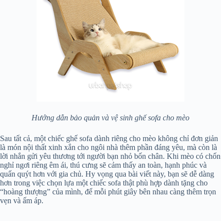
Hướng dẫn bảo quản và vệ sinh ghế sofa cho mèo
Sau tất cả, một chiếc ghế sofa dành riêng cho mèo không chỉ đơn giản
là món nội thất xinh xắn cho ngôi nhà thêm phần đáng yêu, mà còn là
lời nhắn gửi yêu thương tới người bạn nhỏ bốn chân. Khi mèo có chốn
nghỉ ngơi riêng êm ái, thú cưng sẽ cảm thấy an toàn, hạnh phúc và
quấn quýt hơn với gia chủ. Hy vọng qua bài viết này, bạn sẽ dễ dàng
hơn trong việc chọn lựa một chiếc sofa thật phù hợp dành tặng cho
“hoàng thượng” của mình, để mỗi phút giây bên nhau càng thêm trọn
vẹn và ấm áp.