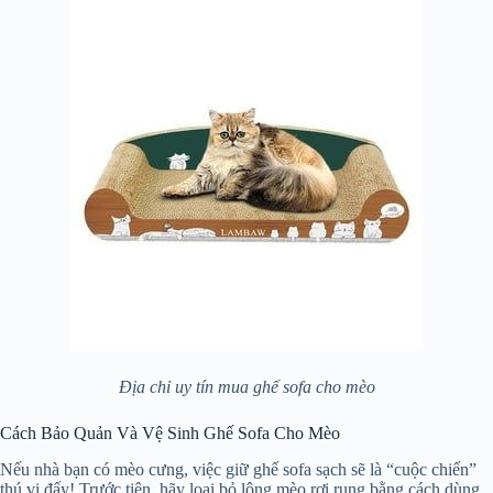
Địa chỉ uy tín mua ghế sofa cho mèo
Cách Bảo Quản Và Vệ Sinh Ghế Sofa Cho Mèo
Nếu nhà bạn có mèo cưng, việc giữ ghế sofa sạch sẽ là “cuộc chiến”
thú vị đấy! Trước tiên, hãy loại bỏ lông mèo rơi rụng bằng cách dùng