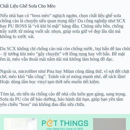
Chất Liệu Ghế Sofa Cho Mèo
Nếu nhà bạn có “boss mèo” nghịch ngợm, chọn chất liệu ghế sofa
chống cào là chuyện siêu quan trọng đấy! Da công nghiệp như SCX
hay PU BOSS là “vũ khí bí mật” hàng đầu. Chúng siêu bền, chống
trầy xước từ móng vuốt sắc nhọn, giúp sofa giữ vẻ đẹp lâu dài mà
không lo xước xát.
Da SCX không chỉ chống cào mà còn chống nước, bụi bẩn dễ lau chùi
– lý tưởng khi mèo “gây chuyện” với lông rụng hay vết bẩn. Bề mặt
êm ái, mèo vẫn thoải mái nằm dài mà không làm hỏng đồ đạc.
Ngoài ra, microfiber như Pisa hay Milan cũng đáng thử, vì sợi dệt chặt
chẽ, mèo khó “tấn công”. Tránh vải nỉ mỏng manh nhé, dễ rách lắm!
Hoặc dùng tấm bọc vinyl tạm thời nếu muốn tiết kiệm.
Tóm lại, ưu tiên da chống cào để nhà cửa luôn gọn gàng, sang trọng.
Sofa da PU còn dễ bảo dưỡng, bảo hành dài hạn, giúp bạn yên tâm
yêu chiều “boss” mà không đau đầu sửa chữa.