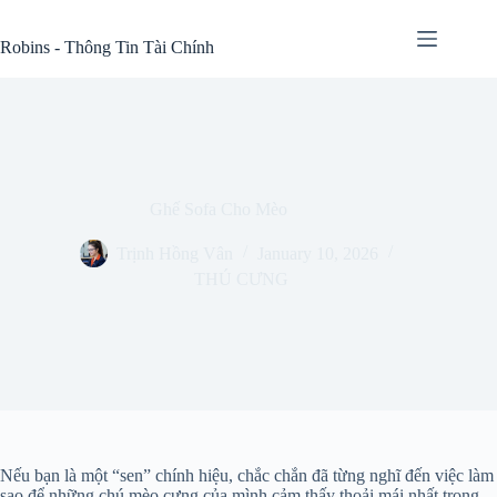
Skip
to
Robins - Thông Tin Tài Chính
content
Ghế Sofa Cho Mèo
Trịnh Hồng Vân
January 10, 2026
THÚ CƯNG
Nếu bạn là một “sen” chính hiệu, chắc chắn đã từng nghĩ đến việc làm
sao để những chú mèo cưng của mình cảm thấy thoải mái nhất trong