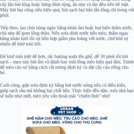
cây lăn hút lông hoặc băng dính rộng, ấn nhẹ và lăn đều trên bề mặt.
Máy hút bụi cũng siêu hiệu quả, hút sạch bụi bẩn lẫn lông chỉ trong vài
phút.
Tiếp theo, lau chùi hàng ngày bằng khăn ẩm hoặc bọt biển thấm nước,
chà nhẹ để gom lông thừa. Nếu sofa dính nước tiểu mèo, thấm ngay
bằng khăn khô rồi xịt hỗn hợp giấm pha loãng với nước, chờ khô tự
nhiên để khử mùi hôi.
Để khử mùi triệt để hơn, rắc baking soda lên ghế, để 30 phút rồi hút
sạch – mẹo này hút ẩm và đánh bay mùi lông mèo hiệu quả lắm. Tránh
để mèo cào xé bằng cách cắt móng định kỳ và đặt cây cào riêng cho
bé.
Cuối cùng, giặt sofa định kỳ bằng hơi nước nóng nếu có điều kiện,
giúp sạch sâu mà không hại chất liệu. Thực hiện đều đặn, sofa nhà bạn
sẽ luôn như mới, mèo yêu vẫn thoải mái “chiếm lĩnh” nhé!