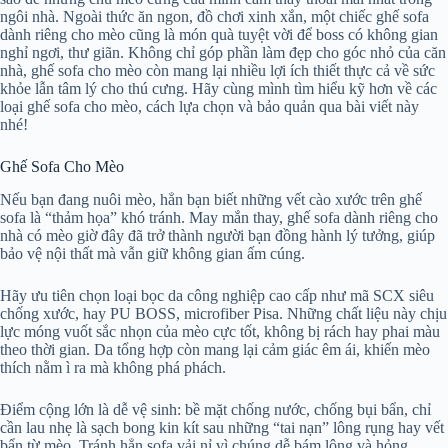
ngôi nhà. Ngoài thức ăn ngon, đồ chơi xinh xắn, một chiếc ghế sofa
dành riêng cho mèo cũng là món quà tuyệt vời để boss có không gian
nghỉ ngơi, thư giãn. Không chỉ góp phần làm đẹp cho góc nhỏ của căn
nhà, ghế sofa cho mèo còn mang lại nhiều lợi ích thiết thực cả về sức
khỏe lẫn tâm lý cho thú cưng. Hãy cùng mình tìm hiểu kỹ hơn về các
loại ghế sofa cho mèo, cách lựa chọn và bảo quản qua bài viết này
nhé!
Ghế Sofa Cho Mèo
Nếu bạn đang nuôi mèo, hẳn bạn biết những vết cào xước trên ghế
sofa là “thảm họa” khó tránh. May mắn thay, ghế sofa dành riêng cho
nhà có mèo giờ đây đã trở thành người bạn đồng hành lý tưởng, giúp
bảo vệ nội thất mà vẫn giữ không gian ấm cúng.
Hãy ưu tiên chọn loại bọc da công nghiệp cao cấp như mã SCX siêu
chống xước, hay PU BOSS, microfiber Pisa. Những chất liệu này chịu
lực móng vuốt sắc nhọn của mèo cực tốt, không bị rách hay phai màu
theo thời gian. Da tổng hợp còn mang lại cảm giác êm ái, khiến mèo
thích nằm ì ra mà không phá phách.
Điểm cộng lớn là dễ vệ sinh: bề mặt chống nước, chống bụi bẩn, chỉ
cần lau nhẹ là sạch bong kin kít sau những “tai nạn” lông rụng hay vết
bẩn từ mèo. Tránh hẳn sofa vải nỉ vì chúng dễ bám lông và hỏng