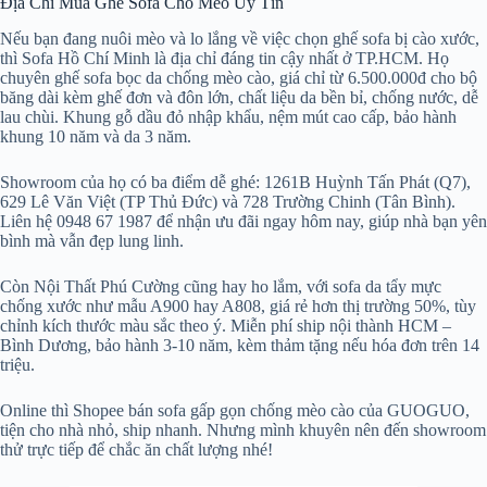
Địa Chỉ Mua Ghế Sofa Cho Mèo Uy Tín
Nếu bạn đang nuôi mèo và lo lắng về việc chọn ghế sofa bị cào xước,
thì Sofa Hồ Chí Minh là địa chỉ đáng tin cậy nhất ở TP.HCM. Họ
chuyên ghế sofa bọc da chống mèo cào, giá chỉ từ 6.500.000đ cho bộ
băng dài kèm ghế đơn và đôn lớn, chất liệu da bền bỉ, chống nước, dễ
lau chùi. Khung gỗ dầu đỏ nhập khẩu, nệm mút cao cấp, bảo hành
khung 10 năm và da 3 năm.
Showroom của họ có ba điểm dễ ghé: 1261B Huỳnh Tấn Phát (Q7),
629 Lê Văn Việt (TP Thủ Đức) và 728 Trường Chinh (Tân Bình).
Liên hệ 0948 67 1987 để nhận ưu đãi ngay hôm nay, giúp nhà bạn yên
bình mà vẫn đẹp lung linh.
Còn Nội Thất Phú Cường cũng hay ho lắm, với sofa da tẩy mực
chống xước như mẫu A900 hay A808, giá rẻ hơn thị trường 50%, tùy
chỉnh kích thước màu sắc theo ý. Miễn phí ship nội thành HCM –
Bình Dương, bảo hành 3-10 năm, kèm thảm tặng nếu hóa đơn trên 14
triệu.
Online thì Shopee bán sofa gấp gọn chống mèo cào của GUOGUO,
tiện cho nhà nhỏ, ship nhanh. Nhưng mình khuyên nên đến showroom
thử trực tiếp để chắc ăn chất lượng nhé!