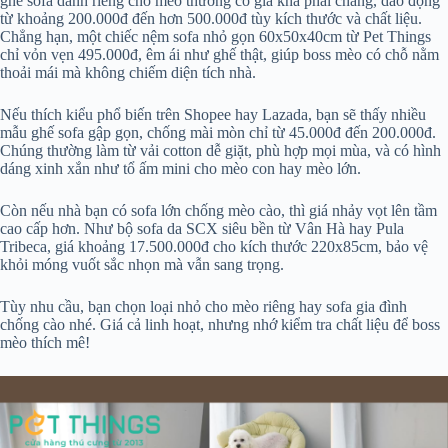
ghế sofa dành riêng cho mèo thường có giá khá phải chăng, dao động
từ khoảng 200.000đ đến hơn 500.000đ tùy kích thước và chất liệu.
Chẳng hạn, một chiếc nệm sofa nhỏ gọn 60x50x40cm từ Pet Things
chỉ vỏn vẹn 495.000đ, êm ái như ghế thật, giúp boss mèo có chỗ nằm
thoải mái mà không chiếm diện tích nhà.
Nếu thích kiểu phổ biến trên Shopee hay Lazada, bạn sẽ thấy nhiều
mẫu ghế sofa gập gọn, chống mài mòn chỉ từ 45.000đ đến 200.000đ.
Chúng thường làm từ vải cotton dễ giặt, phù hợp mọi mùa, và có hình
dáng xinh xắn như tổ ấm mini cho mèo con hay mèo lớn.
Còn nếu nhà bạn có sofa lớn chống mèo cào, thì giá nhảy vọt lên tầm
cao cấp hơn. Như bộ sofa da SCX siêu bền từ Vân Hà hay Pula
Tribeca, giá khoảng 17.500.000đ cho kích thước 220x85cm, bảo vệ
khỏi móng vuốt sắc nhọn mà vẫn sang trọng.
Tùy nhu cầu, bạn chọn loại nhỏ cho mèo riêng hay sofa gia đình
chống cào nhé. Giá cả linh hoạt, nhưng nhớ kiểm tra chất liệu để boss
mèo thích mê!