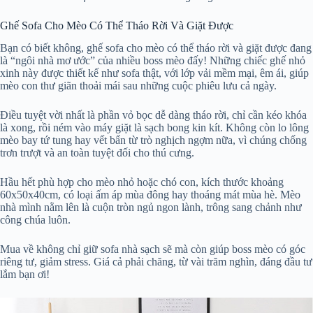
Ghế Sofa Cho Mèo Có Thể Tháo Rời Và Giặt Được
Bạn có biết không, ghế sofa cho mèo có thể tháo rời và giặt được đang
là “ngôi nhà mơ ước” của nhiều boss mèo đấy! Những chiếc ghế nhỏ
xinh này được thiết kế như sofa thật, với lớp vải mềm mại, êm ái, giúp
mèo con thư giãn thoải mái sau những cuộc phiêu lưu cả ngày.
Điều tuyệt vời nhất là phần vỏ bọc dễ dàng tháo rời, chỉ cần kéo khóa
là xong, rồi ném vào máy giặt là sạch bong kin kít. Không còn lo lông
mèo bay tứ tung hay vết bẩn từ trò nghịch ngợm nữa, vì chúng chống
trơn trượt và an toàn tuyệt đối cho thú cưng.
Hầu hết phù hợp cho mèo nhỏ hoặc chó con, kích thước khoảng
60x50x40cm, có loại ấm áp mùa đông hay thoáng mát mùa hè. Mèo
nhà mình nằm lên là cuộn tròn ngủ ngon lành, trông sang chảnh như
công chúa luôn.
Mua về không chỉ giữ sofa nhà sạch sẽ mà còn giúp boss mèo có góc
riêng tư, giảm stress. Giá cả phải chăng, từ vài trăm nghìn, đáng đầu tư
lắm bạn ơi!