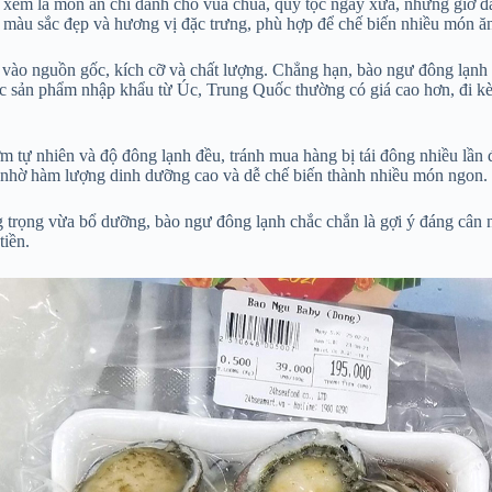
 xem là món ăn chỉ dành cho vua chúa, quý tộc ngày xưa, nhưng giờ đâ
 màu sắc đẹp và hương vị đặc trưng, phù hợp để chế biến nhiều món ăn 
c vào nguồn gốc, kích cỡ và chất lượng. Chẳng hạn, bào ngư đông lạnh
c sản phẩm nhập khẩu từ Úc, Trung Quốc thường có giá cao hơn, đi kèm
 tự nhiên và độ đông lạnh đều, tránh mua hàng bị tái đông nhiều lần 
y, nhờ hàm lượng dinh dưỡng cao và dễ chế biến thành nhiều món ngon.
trọng vừa bổ dưỡng, bào ngư đông lạnh chắc chắn là gợi ý đáng cân n
tiền.