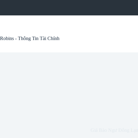
Skip
to
content
Robins - Thông Tin Tài Chính
Giá Bào Ngư Đông Lạ