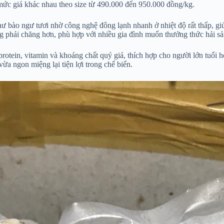
mức giá khác nhau theo size từ 490.000 đến 950.000 đồng/kg.
ư bào ngư tươi nhờ công nghệ đông lạnh nhanh ở nhiệt độ rất thấp, gi
ũng phải chăng hơn, phù hợp với nhiều gia đình muốn thưởng thức hải 
rotein, vitamin và khoáng chất quý giá, thích hợp cho người lớn tuổi 
a ngon miệng lại tiện lợi trong chế biến.