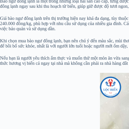
Bào ngư đông lạnh là một trong những loại hải sản cao cấp, từng được
đông lạnh ngay sau khi thu hoạch từ biển, giúp giữ được độ tươi ngon,
Giá bào ngư đông lạnh trên thị trường hiện nay khá đa dạng, tùy thuộ
240.000 đồng/kg, phù hợp với nhu cầu sử dụng của nhiều gia đình. Cá
việc bảo quản và sử dụng dần.
Khi chọn mua bào ngư đông lạnh, bạn nên chú ý đến màu sắc, mùi thơm
để bồi bổ sức khỏe, nhất là với người lớn tuổi hoặc người mới ốm dậ
Nếu bạn là người yêu thích ẩm thực và muốn thử một món ăn vừa sang 
thức hương vị biển cả ngay tại nhà mà không cần phải ra nhà hàng đắt 