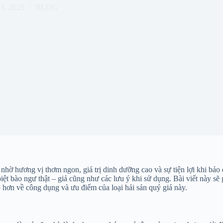
11, 2025
BLOG
hờ hương vị thơm ngon, giá trị dinh dưỡng cao và sự tiện lợi khi bảo
t bào ngư thật – giả cũng như các lưu ý khi sử dụng. Bài viết này sẽ g
õ hơn về công dụng và ưu điểm của loại hải sản quý giá này.