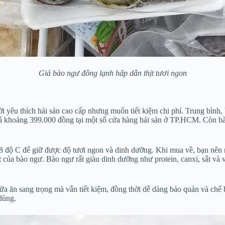
Giá bào ngư đông lạnh hấp dẫn thịt tươi ngon
ời yêu thích hải sản cao cấp nhưng muốn tiết kiệm chi phí. Trung bìn
giá khoảng 399.000 đồng tại một số cửa hàng hải sản ở TP.HCM. Còn bà
 độ C để giữ được độ tươi ngon và dinh dưỡng. Khi mua về, bạn nên rã
t của bào ngư. Bào ngư rất giàu dinh dưỡng như protein, canxi, sắt và
 ăn sang trọng mà vẫn tiết kiệm, đồng thời dễ dàng bảo quản và chế bi
 dùng.