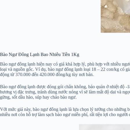
Bào Ngư Đông Lạnh Bao Nhiêu Tiền 1Kg
Bào ngư đông lạnh hiện nay có giá khá hợp lý, phù hợp với nhiều ngư
loại và nguồn gốc. Ví dụ, bào ngư đông lạnh loại 18 – 22 con/kg có 
động từ 370.000 đến 420.000 đồng/kg tùy nơi bán.
Bào ngư đông lạnh được đóng gói chân không, bảo quản ở nhiệt độ -18
hương vị đặc trưng, tránh dùng nước nóng vì sẽ làm mất độ dai và ngọ
gừng, sốt dầu hào, súp hay cháo bào ngư.
Với mức giá này, bào ngư đông lạnh là lựa chọn lý tưởng cho những bữa
nhiều nơi còn hỗ trợ làm sạch bào ngư miễn phí, rất tiện lợi cho người