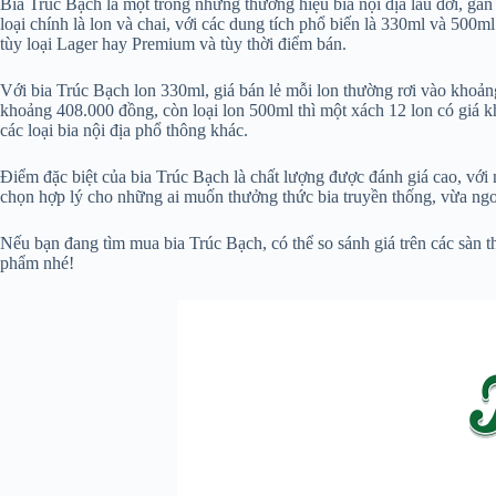
Bia Trúc Bạch là một trong những thương hiệu bia nội địa lâu đời, gắn
loại chính là lon và chai, với các dung tích phổ biến là 330ml và 500
tùy loại Lager hay Premium và tùy thời điểm bán.
Với bia Trúc Bạch lon 330ml, giá bán lẻ mỗi lon thường rơi vào khoản
khoảng 408.000 đồng, còn loại lon 500ml thì một xách 12 lon có giá 
các loại bia nội địa phổ thông khác.
Điểm đặc biệt của bia Trúc Bạch là chất lượng được đánh giá cao, với 
chọn hợp lý cho những ai muốn thưởng thức bia truyền thống, vừa ngo
Nếu bạn đang tìm mua bia Trúc Bạch, có thể so sánh giá trên các sàn 
phẩm nhé!