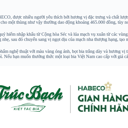
BECO, được nhiều người yêu thích bởi hương vị đặc trưng và chất lượ
 cho một thùng như vậy thường dao động khoảng 465.000 đồng, tùy nơi
z quý hiếm nhập khẩu từ Cộng hòa Séc và lúa mạch vụ xuân từ các vùng 
ắng nhẹ, sau đó chuyển sang vị ngọt dịu của mạch nha thượng hạng, tạo 
ẩm nghệ thuật với màu vàng óng ánh, bọt bia trắng dày và hương vị t
bì. Nếu bạn muốn thưởng thức một loại bia Việt Nam cao cấp với giá cả