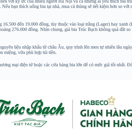
 liền với ký ức của nhiều người Hà Nội và cả những ai yêu thích bia tr
ml. Nếu bạn thích uống bia tại nhà, mua cả thùng sẽ tiết kiệm hơn so v
g 16.500 đến 19.000 đồng, tùy thuộc vào loại trắng (Lager) hay xanh 
khoảng 276.000 đồng. Nhìn chung, giá bia Trúc Bạch không quá đắt so 
nguyên liệu nhập khẩu từ châu Âu, quy trình lên men tự nhiên lâu ngày,
n miệng, vừa phù hợp túi tiền.
thương mại điện tử hoặc các cửa hàng bia lớn để có mức giá tốt nhất. 