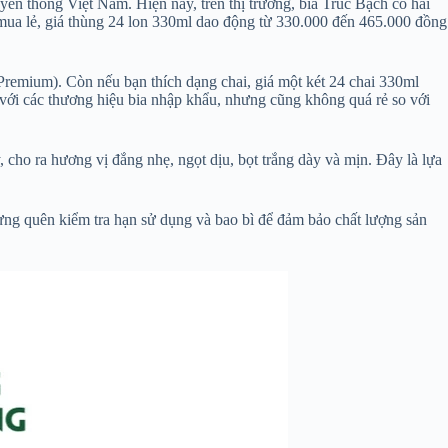
uyền thống Việt Nam. Hiện nay, trên thị trường, bia Trúc Bạch có hai
ới mua lẻ, giá thùng 24 lon 330ml dao động từ 330.000 đến 465.000 đồng
(Premium). Còn nếu bạn thích dạng chai, giá một két 24 chai 330ml
với các thương hiệu bia nhập khẩu, nhưng cũng không quá rẻ so với
 cho ra hương vị đắng nhẹ, ngọt dịu, bọt trắng dày và mịn. Đây là lựa
Đừng quên kiểm tra hạn sử dụng và bao bì để đảm bảo chất lượng sản