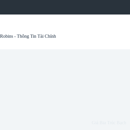
Skip
to
content
Robins - Thông Tin Tài Chính
Giá Bia Trúc Bạch