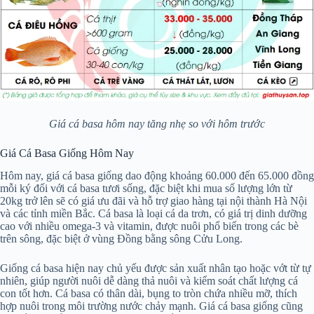
Giá cá basa hôm nay tăng nhẹ so với hôm trước
Giá Cá Basa Giống Hôm Nay
Hôm nay, giá cá basa giống dao động khoảng 60.000 đến 65.000 đồng
mỗi ký đối với cá basa tươi sống, đặc biệt khi mua số lượng lớn từ
20kg trở lên sẽ có giá ưu đãi và hỗ trợ giao hàng tại nội thành Hà Nội
và các tỉnh miền Bắc. Cá basa là loại cá da trơn, có giá trị dinh dưỡng
cao với nhiều omega-3 và vitamin, được nuôi phổ biến trong các bè
trên sông, đặc biệt ở vùng Đồng bằng sông Cửu Long.
Giống cá basa hiện nay chủ yếu được sản xuất nhân tạo hoặc vớt từ tự
nhiên, giúp người nuôi dễ dàng thả nuôi và kiểm soát chất lượng cá
con tốt hơn. Cá basa có thân dài, bụng to tròn chứa nhiều mỡ, thích
hợp nuôi trong môi trường nước chảy mạnh. Giá cá basa giống cũng