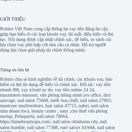
GIỚI THIỆU
Robins Việt Nam cung cấp thông tin vay tiền đáng tin cậy,
giúp bạn hiểu rõ các loại khoản vay, lãi suất, điều kiện và thủ
tục. Nội dung được cập nhật chính xác, dễ hiểu, so sánh các
lựa chọn vay phù hợp với nhu cầu cá nhân. Hỗ trợ người
dùng lựa chọn giải pháp tài chính thông minh.
Thông tin liên hệ
Robins chia sẻ kinh nghiệm về tài chính, các khoản vay, bảo
hiểm và thẻ tín dụng dễ hiểu và chính xác. Đối tác:
vay tiền
nhanh f88
,
vay icloud uy tín
,
vay tiền online 24 24
,
maxmotors missouri
,
văn phòng thông minh yes office
,
dior
sauvage
,
nail salon 75068
,
nước hoa chiết
,
nail salon 27893
,
manicure murfreesboro
,
hair salon 47715
,
nabei
,
nail salon
silas deane hwy
,
beauty center
,
sany
,
cho thuê văn phòng
startup
,
Peluquería
,
nail salon 78664
,
https://lumebeautyspa.com/
,
nail salon oklahoma city
,
nail
nail salon 33948
salon humble
,
nail salon 77388
,
,
nail salon