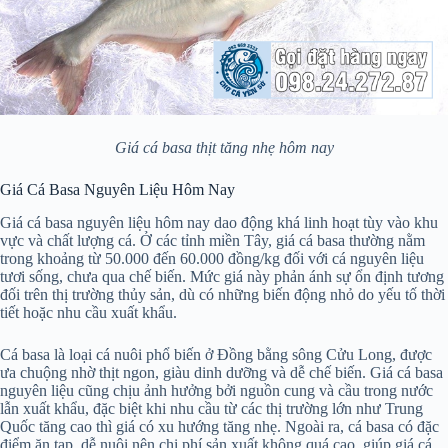
Giá cá basa thịt tăng nhẹ hôm nay
Giá Cá Basa Nguyên Liệu Hôm Nay
Giá cá basa nguyên liệu hôm nay dao động khá linh hoạt tùy vào khu
vực và chất lượng cá. Ở các tỉnh miền Tây, giá cá basa thường nằm
trong khoảng từ 50.000 đến 60.000 đồng/kg đối với cá nguyên liệu
tươi sống, chưa qua chế biến. Mức giá này phản ánh sự ổn định tương
đối trên thị trường thủy sản, dù có những biến động nhỏ do yếu tố thời
tiết hoặc nhu cầu xuất khẩu.
Cá basa là loại cá nuôi phổ biến ở Đồng bằng sông Cửu Long, được
ưa chuộng nhờ thịt ngon, giàu dinh dưỡng và dễ chế biến. Giá cá basa
nguyên liệu cũng chịu ảnh hưởng bởi nguồn cung và cầu trong nước
lẫn xuất khẩu, đặc biệt khi nhu cầu từ các thị trường lớn như Trung
Quốc tăng cao thì giá có xu hướng tăng nhẹ. Ngoài ra, cá basa có đặc
điểm ăn tạp, dễ nuôi nên chi phí sản xuất không quá cao, giúp giá cá