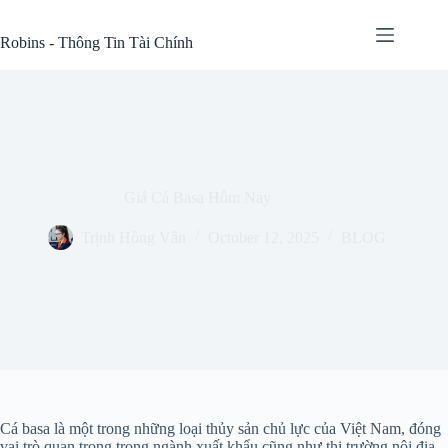
Skip
to
Robins - Thông Tin Tài Chính
content
Giá Cá Basa Hôm Nay
Trịnh Hồng Vân
October 12, 2025
BLOG
Cá basa là một trong những loại thủy sản chủ lực của Việt Nam, đóng
vai trò quan trọng trong ngành xuất khẩu cũng như thị trường nội địa.