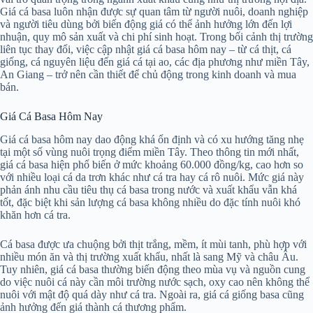
Giá cá basa luôn nhận được sự quan tâm từ người nuôi, doanh nghiệp
và người tiêu dùng bởi biến động giá có thể ảnh hưởng lớn đến lợi
nhuận, quy mô sản xuất và chi phí sinh hoạt. Trong bối cảnh thị trường
liên tục thay đổi, việc cập nhật giá cá basa hôm nay – từ cá thịt, cá
giống, cá nguyên liệu đến giá cá tại ao, các địa phương như miền Tây,
An Giang – trở nên cần thiết để chủ động trong kinh doanh và mua
bán.
Giá Cá Basa Hôm Nay
Giá cá basa hôm nay dao động khá ổn định và có xu hướng tăng nhẹ
tại một số vùng nuôi trọng điểm miền Tây. Theo thông tin mới nhất,
giá cá basa hiện phổ biến ở mức khoảng 60.000 đồng/kg, cao hơn so
với nhiều loại cá da trơn khác như cá tra hay cá rô nuôi. Mức giá này
phản ánh nhu cầu tiêu thụ cá basa trong nước và xuất khẩu vẫn khá
tốt, đặc biệt khi sản lượng cá basa không nhiều do đặc tính nuôi khó
khăn hơn cá tra.
Cá basa được ưa chuộng bởi thịt trắng, mềm, ít mùi tanh, phù hợp với
nhiều món ăn và thị trường xuất khẩu, nhất là sang Mỹ và châu Âu.
Tuy nhiên, giá cá basa thường biến động theo mùa vụ và nguồn cung
do việc nuôi cá này cần môi trường nước sạch, oxy cao nên không thể
nuôi với mật độ quá dày như cá tra. Ngoài ra, giá cá giống basa cũng
ảnh hưởng đến giá thành cá thương phẩm.