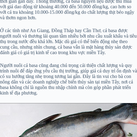
thời gian gần đây. Thông thường, cá basa nguyên liệu được thu mua
với giá dao động từ khoảng 40.000 đến 50.000 đồng/kg, cao hơn so
với cá tra khoảng 10.000-15.000 đồng/kg do chất lượng thịt béo ngậy
và thơm ngon hơn.
Ở các tỉnh như An Giang, Đồng Tháp hay Cần Thơ, cá basa được
người nuôi và thương lái quan tâm nhiều bởi nhu cầu xuất khẩu và tiêu
thụ trong nước đều khá lớn. Mặc dù giá có thể biến động nhẹ theo
cung cầu, nhưng nhìn chung, cá basa vẫn là mặt hàng thủy sản được
đánh giá có giá trị kinh tế cao trong khu vực miền Tây.
Người nuôi cá basa cũng đang chú trọng cải thiện chất lượng và quy
trình nuôi để đáp ứng yêu cầu thị trường, giúp giá cá duy trì ổn định và
có xu hướng tăng nhẹ trong tương lai gần. Đây là tin vui cho bà con
nông dân và các doanh nghiệp chế biến thủy sản tại miền Tây, nơi cá
basa không chỉ là nguồn thu nhập chính mà còn góp phần phát triển
kinh tế địa phương.