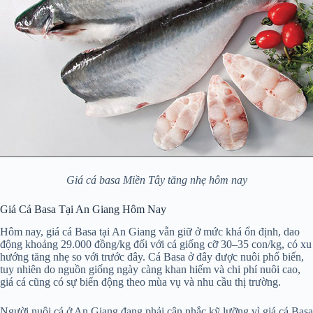
Giá cá basa Miền Tây tăng nhẹ hôm nay
Giá Cá Basa Tại An Giang Hôm Nay
Hôm nay, giá cá Basa tại An Giang vẫn giữ ở mức khá ổn định, dao
động khoảng 29.000 đồng/kg đối với cá giống cỡ 30–35 con/kg, có xu
hướng tăng nhẹ so với trước đây. Cá Basa ở đây được nuôi phổ biến,
tuy nhiên do nguồn giống ngày càng khan hiếm và chi phí nuôi cao,
giá cá cũng có sự biến động theo mùa vụ và nhu cầu thị trường.
Người nuôi cá ở An Giang đang phải cân nhắc kỹ lưỡng vì giá cá Basa