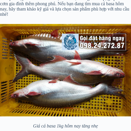
cơm gia đình thêm phong phú. Nếu bạn đang tìm mua cá basa hôm
nay, hãy tham khảo kỹ giá và lựa chọn sản phẩm phù hợp với nhu cầu
nhé!
Giá cá basa 1kg hôm nay tăng nhẹ