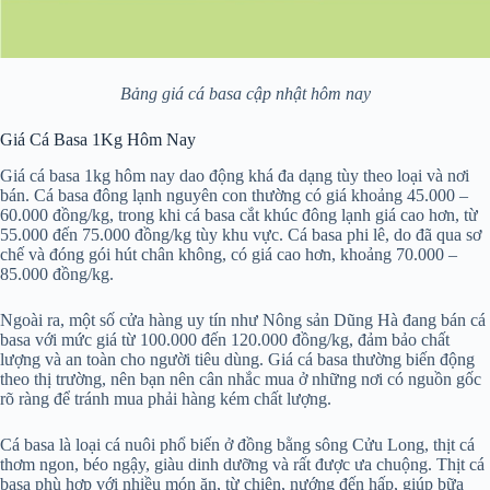
Bảng giá cá basa cập nhật hôm nay
Giá Cá Basa 1Kg Hôm Nay
Giá cá basa 1kg hôm nay dao động khá đa dạng tùy theo loại và nơi
bán. Cá basa đông lạnh nguyên con thường có giá khoảng 45.000 –
60.000 đồng/kg, trong khi cá basa cắt khúc đông lạnh giá cao hơn, từ
55.000 đến 75.000 đồng/kg tùy khu vực. Cá basa phi lê, do đã qua sơ
chế và đóng gói hút chân không, có giá cao hơn, khoảng 70.000 –
85.000 đồng/kg.
Ngoài ra, một số cửa hàng uy tín như Nông sản Dũng Hà đang bán cá
basa với mức giá từ 100.000 đến 120.000 đồng/kg, đảm bảo chất
lượng và an toàn cho người tiêu dùng. Giá cá basa thường biến động
theo thị trường, nên bạn nên cân nhắc mua ở những nơi có nguồn gốc
rõ ràng để tránh mua phải hàng kém chất lượng.
Cá basa là loại cá nuôi phổ biến ở đồng bằng sông Cửu Long, thịt cá
thơm ngon, béo ngậy, giàu dinh dưỡng và rất được ưa chuộng. Thịt cá
basa phù hợp với nhiều món ăn, từ chiên, nướng đến hấp, giúp bữa