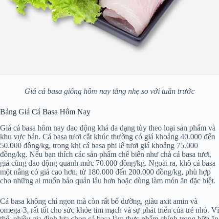
Giá cá basa giống hôm nay tăng nhẹ so với tuần trước
Bảng Giá Cá Basa Hôm Nay
Giá cá basa hôm nay dao động khá đa dạng tùy theo loại sản phẩm và
khu vực bán. Cá basa tươi cắt khúc thường có giá khoảng 40.000 đến
50.000 đồng/kg, trong khi cá basa phi lê tươi giá khoảng 75.000
đồng/kg. Nếu bạn thích các sản phẩm chế biến như chả cá basa tươi,
giá cũng dao động quanh mức 70.000 đồng/kg. Ngoài ra, khô cá basa
một nắng có giá cao hơn, từ 180.000 đến 200.000 đồng/kg, phù hợp
cho những ai muốn bảo quản lâu hơn hoặc dùng làm món ăn đặc biệt.
Cá basa không chỉ ngon mà còn rất bổ dưỡng, giàu axit amin và
omega-3, rất tốt cho sức khỏe tim mạch và sự phát triển của trẻ nhỏ. Vì
thế, nhiều gia đình lựa chọn cá basa làm thực phẩm chính trong bữa ăn