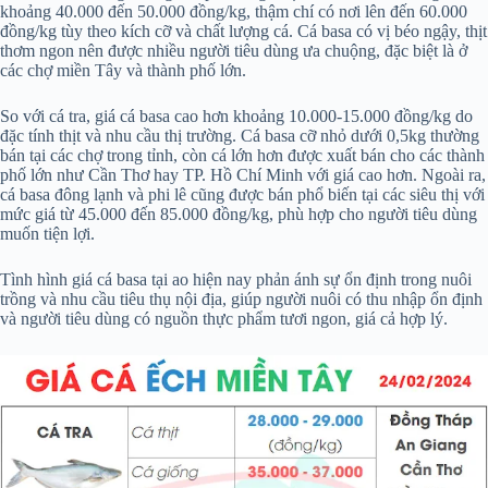
khoảng 40.000 đến 50.000 đồng/kg, thậm chí có nơi lên đến 60.000
đồng/kg tùy theo kích cỡ và chất lượng cá. Cá basa có vị béo ngậy, thịt
thơm ngon nên được nhiều người tiêu dùng ưa chuộng, đặc biệt là ở
các chợ miền Tây và thành phố lớn.
So với cá tra, giá cá basa cao hơn khoảng 10.000-15.000 đồng/kg do
đặc tính thịt và nhu cầu thị trường. Cá basa cỡ nhỏ dưới 0,5kg thường
bán tại các chợ trong tỉnh, còn cá lớn hơn được xuất bán cho các thành
phố lớn như Cần Thơ hay TP. Hồ Chí Minh với giá cao hơn. Ngoài ra,
cá basa đông lạnh và phi lê cũng được bán phổ biến tại các siêu thị với
mức giá từ 45.000 đến 85.000 đồng/kg, phù hợp cho người tiêu dùng
muốn tiện lợi.
Tình hình giá cá basa tại ao hiện nay phản ánh sự ổn định trong nuôi
trồng và nhu cầu tiêu thụ nội địa, giúp người nuôi có thu nhập ổn định
và người tiêu dùng có nguồn thực phẩm tươi ngon, giá cả hợp lý.