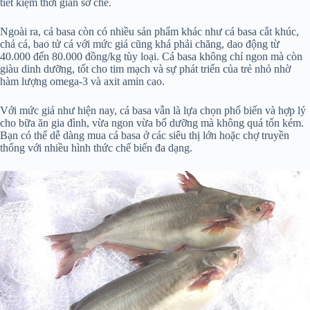
tiết kiệm thời gian sơ chế.
Ngoài ra, cá basa còn có nhiều sản phẩm khác như cá basa cắt khúc,
chả cá, bao tử cá với mức giá cũng khá phải chăng, dao động từ
40.000 đến 80.000 đồng/kg tùy loại. Cá basa không chỉ ngon mà còn
giàu dinh dưỡng, tốt cho tim mạch và sự phát triển của trẻ nhỏ nhờ
hàm lượng omega-3 và axit amin cao.
Với mức giá như hiện nay, cá basa vẫn là lựa chọn phổ biến và hợp lý
cho bữa ăn gia đình, vừa ngon vừa bổ dưỡng mà không quá tốn kém.
Bạn có thể dễ dàng mua cá basa ở các siêu thị lớn hoặc chợ truyền
thống với nhiều hình thức chế biến đa dạng.