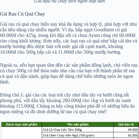
Giá đậu hũ chay tươi ngon hấp dẫn
Giá Rau Củ Quả Chay
Giá rau củ quả chay hiện nay khá đa dạng và hợp lý, phù hợp với nhu
cầu tiêu dùng của nhiều người. Ví dụ, bắp ngọt Goodfarm có giá
60.000đ cho 425g, trong khi đậu sốt cà chua Ayam cũng chỉ 60.000đ
cho cùng khối lượng. Hơn nữa, các loại rau củ quả như bắp cải tím và
mướp hương đều được bán với mức giá rất cạnh tranh, khoảng
10.000đ cho 500g bắp cải và 11.000đ cho 500g mướp hương.
Ngoài ra, nếu bạn quan tâm đến các sản phẩm đông lạnh, chả viên rau
củ chay 500g có thể thỏa mãn nhu cầu của bạn với thành phần từ rau
củ quả và đậu nành, giúp bạn dễ dàng chế biến những món ăn ngon
lành.
Đáng chú ý, giá của các loại trái cây như dâu tây và bưởi cũng rất
phong phú, với dâu tây khoảng 280.000₫ cho 1kg và bưởi da xanh
khoảng 115.000₫. Chúng ta hãy cùng khám phá để có những bữa ăn
ngon miệng và đủ dinh dưỡng từ rau củ quả chay nhé!