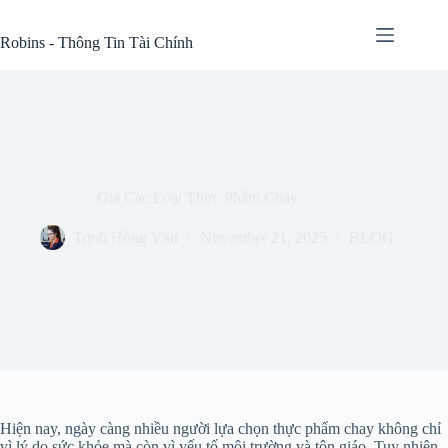
Skip
to
Robins - Thông Tin Tài Chính
content
Giá Các Loại Thực Phẩm Chay
Trịnh Hồng Vân
November 21, 2025
BLOG
Hiện nay, ngày càng nhiều người lựa chọn thực phẩm chay không chỉ
vì lý do sức khỏe mà còn vì yếu tố môi trường và tôn giáo. Tuy nhiên,