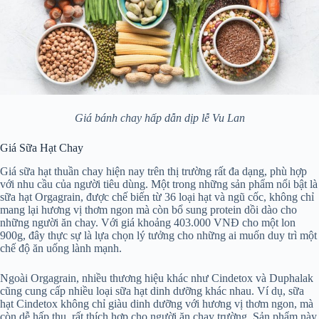
Giá bánh chay hấp dẫn dịp lễ Vu Lan
Giá Sữa Hạt Chay
Giá sữa hạt thuần chay hiện nay trên thị trường rất đa dạng, phù hợp
với nhu cầu của người tiêu dùng. Một trong những sản phẩm nổi bật là
sữa hạt Orgagrain, được chế biến từ 36 loại hạt và ngũ cốc, không chỉ
mang lại hương vị thơm ngon mà còn bổ sung protein dồi dào cho
những người ăn chay. Với giá khoảng 403.000 VNĐ cho một lon
900g, đây thực sự là lựa chọn lý tưởng cho những ai muốn duy trì một
chế độ ăn uống lành mạnh.
Ngoài Orgagrain, nhiều thương hiệu khác như Cindetox và Duphalak
cũng cung cấp nhiều loại sữa hạt dinh dưỡng khác nhau. Ví dụ, sữa
hạt Cindetox không chỉ giàu dinh dưỡng với hương vị thơm ngon, mà
còn dễ hấp thụ, rất thích hợp cho người ăn chay trường. Sản phẩm này