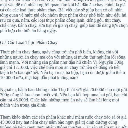
một vấn đề mà nhiều người quan tâm khi bắt đầu ăn chay chính là giá
cả của các loại thực phẩm chay. Bài viết này sẽ giúp bạn có cái nhìn
tổng quan về mức giá các nhóm thực phẩm chay phổ biến như đậu hủ,
rau củ quả, nấm, các loại thực phẩm đông lạnh, đóng gói, thịt chay,
chả chay, bánh chay, sữa hạt và gia vị chay, giúp bạn dễ dàng lựa chọn
phù hợp cho bữa ăn hàng ngày.
Giá Các Loại Thực Phẩm Chay
Thực phẩm chay đang ngày càng trở nên phổ biến, không chỉ với
những người ăn chay mà còn với những ai muốn thử nghiệm lối sống
lành mạnh. Với những sản phẩm như đậu hũ chiên Vị Nguyên 300g
giá chỉ 17.100đ, việc chế biến món ăn chay trở nên dễ dàng và tiết
kiệm hơn bao giờ hết. Nếu bạn mua ba hộp, bạn còn được giảm thêm
10.000đ nữa, thật hấp dẫn phải không nào?
Ngoài ra, bánh bao không nhân Thọ Phát với giá 26.000đ cho một gói
300g cũng là lựa chọn tuyệt vời. Nếu bạn kết hợp mua hai gói, bạn chỉ
cần trả 46.000đ. Chắc hẳn những món ăn này sẽ làm hài lòng mọi
thành viên trong gia đình.
Tham khảo thêm các sản phẩm khác như mắm ruốc chay xào sả ớt giá
45.000đ hay hạt nêm chay nấm bào ngư, giá trị dinh dưỡng cũng
không hề kém cạnh thực phẩm thông thường. Các sản phẩm như nước