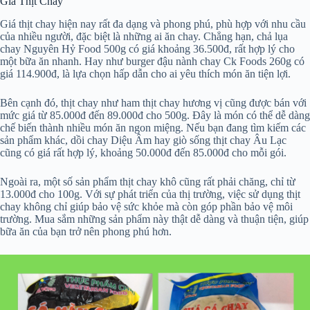
Giá Thịt Chay
Giá thịt chay hiện nay rất đa dạng và phong phú, phù hợp với nhu cầu
của nhiều người, đặc biệt là những ai ăn chay. Chẳng hạn, chả lụa
chay Nguyên Hỷ Food 500g có giá khoảng 36.500đ, rất hợp lý cho
một bữa ăn nhanh. Hay như burger đậu nành chay Ck Foods 260g có
giá 114.900đ, là lựa chọn hấp dẫn cho ai yêu thích món ăn tiện lợi.
Bên cạnh đó, thịt chay như ham thịt chay hương vị cũng được bán với
mức giá từ 85.000đ đến 89.000đ cho 500g. Đây là món có thể dễ dàng
chế biến thành nhiều món ăn ngon miệng. Nếu bạn đang tìm kiếm các
sản phẩm khác, dồi chay Diệu Âm hay giò sống thịt chay Âu Lạc
cũng có giá rất hợp lý, khoảng 50.000đ đến 85.000đ cho mỗi gói.
Ngoài ra, một số sản phẩm thịt chay khô cũng rất phải chăng, chỉ từ
13.000đ cho 100g. Với sự phát triển của thị trường, việc sử dụng thịt
chay không chỉ giúp bảo vệ sức khỏe mà còn góp phần bảo vệ môi
trường. Mua sắm những sản phẩm này thật dễ dàng và thuận tiện, giúp
bữa ăn của bạn trở nên phong phú hơn.