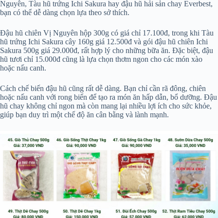
Nguyên, Tàu hũ trứng Ichi Sakura hay đậu hũ hải sản chay Everbest,
bạn có thể dễ dàng chọn lựa theo sở thích.
Đậu hũ chiên Vị Nguyên hộp 300g có giá chỉ 17.100đ, trong khi Tàu
hũ trứng Ichi Sakura cây 160g giá 12.500đ và gói đậu hũ chiên Ichi
Sakura 500g giá 29.000đ, rất hợp lý cho những bữa ăn. Đặc biệt, đậu
hũ tươi chỉ 15.000đ cũng là lựa chọn thơm ngon cho các món xào
hoặc nấu canh.
Cách chế biến đậu hũ cũng rất dễ dàng. Bạn chỉ cần rã đông, chiên
hoặc nấu canh với rong biển để tạo ra món ăn hấp dẫn, bổ dưỡng. Đậu
hũ chay không chỉ ngon mà còn mang lại nhiều lợi ích cho sức khỏe,
giúp bạn duy trì một chế độ ăn cân bằng và lành mạnh.