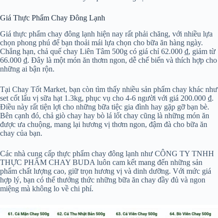
Giá Thực Phẩm Chay Đông Lạnh
Giá thực phẩm chay đông lạnh hiện nay rất phải chăng, với nhiều lựa
chọn phong phú để bạn thoải mái lựa chọn cho bữa ăn hàng ngày.
Chẳng hạn, chả quế chay Liên Tâm 500g có giá chỉ 62.000 ₫, giảm từ
66.000 ₫. Đây là một món ăn thơm ngon, dễ chế biến và thích hợp cho
những ai bận rộn.
Tại Chay Tốt Market, bạn còn tìm thấy nhiều sản phẩm chay khác như
set cốt lẩu vị sữa hạt 1.3kg, phục vụ cho 4-6 người với giá 200.000 ₫.
Điều này rất tiện lợi cho những bữa tiệc gia đình hay gặp gỡ bạn bè.
Bên cạnh đó, chả giò chay hay bò lá lốt chay cũng là những món ăn
được ưa chuộng, mang lại hương vị thơm ngon, đậm đà cho bữa ăn
chay của bạn.
Các nhà cung cấp thực phẩm chay đông lạnh như CÔNG TY TNHH
THỰC PHẨM CHAY BUDA luôn cam kết mang đến những sản
phẩm chất lượng cao, giữ trọn hương vị và dinh dưỡng. Với mức giá
hợp lý, bạn có thể thưởng thức những bữa ăn chay đầy đủ và ngon
miệng mà không lo về chi phí.